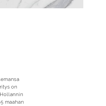
asemansa
ritys on
 Hollannin
 65 maahan