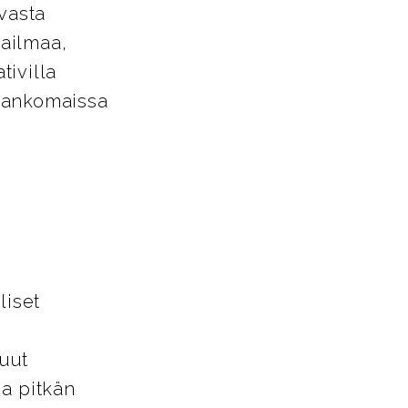
avasta
aailmaa,
tivilla
Alankomaissa
liset
uut
ja pitkän