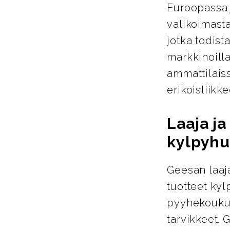
Euroopassa j
valikoimasta
jotka todist
markkinoill
ammattilais
erikoisliikke
Laaja j
kylpyhu
Geesan laaja
tuotteet ky
pyyhekoukut
tarvikkeet. 