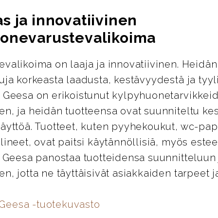
s ja innovatiivinen
onevarustevalikoima
valikoima on laaja ja innovatiivinen. Heidän
uja korkeasta laadusta, kestävyydestä ja tyyl
. Geesa on erikoistunut kylpyhuonetarvikkei
en, ja heidän tuotteensa ovat suunniteltu k
äyttöä. Tuotteet, kuten pyyhekoukut, wc-pap
lineet, ovat paitsi käytännöllisiä, myös esteet
. Geesa panostaa tuotteidensa suunnitteluun 
n, jotta ne täyttäisivät asiakkaiden tarpeet j
 Geesa -tuotekuvasto