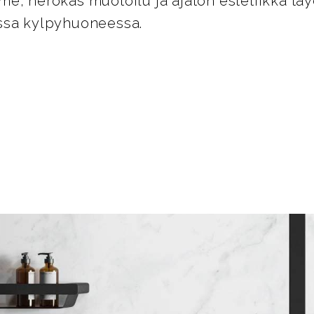
e, nerokas muotoilu ja ajaton estetiikka tä
ssa kylpyhuoneessa.
i