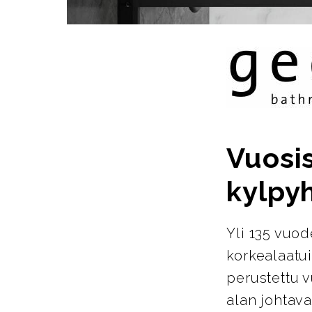
Vuosi
kylpy
Yli 135 vuo
korkealaatu
perustettu 
alan johtava