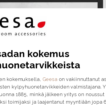
sadan kokemus
huonetarvikkeista
den kokemuksella,
Geesa
on vakiinnuttanut 
isten kylpyhuonetarvikkeiden valmistajana. Y
vuonna 1885, minkä jälkeen yritys on noussut
ksi toimijaksi ja laajentanut myyntiään jopa