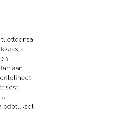
 tuotteensa
ikkäästä
den
estämään
eritelineet
tisesti
ja
a odotukset.