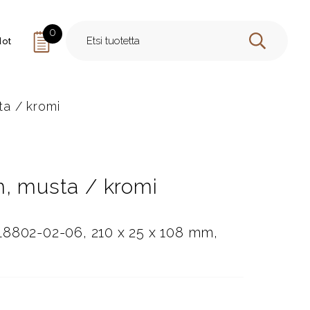
0
dot
HAE
ta / kromi
m, musta / kromi
18802-02-06, 210 x 25 x 108 mm,
y