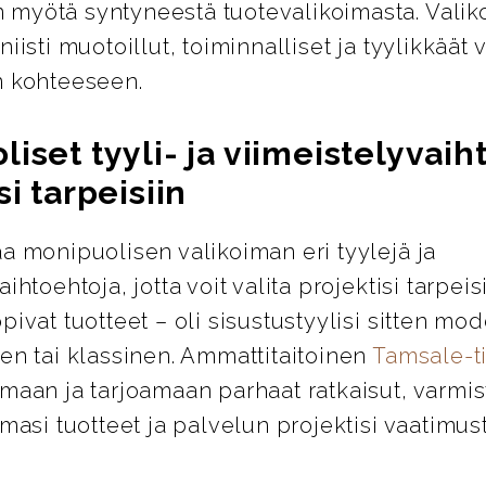
myötä syntyneestä tuotevalikoimasta. Valik
niisti muotoillut, toiminnalliset ja tyylikkäät 
n kohteeseen.
iset tyyli- ja viimeistelyvai
si tarpeisiin
a monipuolisen valikoiman eri tyylejä ja
ihtoehtoja, jotta voit valita projektisi tarpeis
pivat tuotteet – oli sisustustyylisi sitten mod
en tai klassinen. Ammattitaitoinen
Tamsale-
maan ja tarjoamaan parhaat ratkaisut, varmis
emasi tuotteet ja palvelun projektisi vaatimus