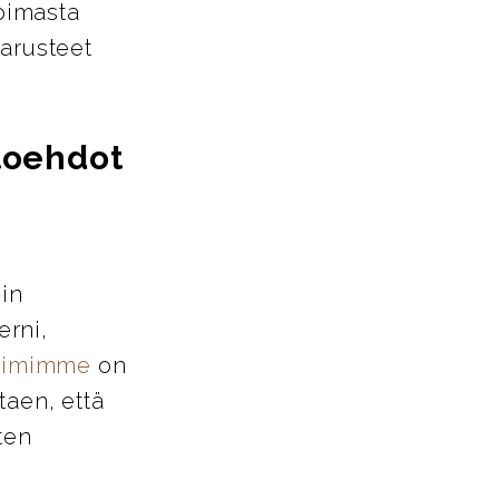
oimasta
varusteet
htoehdot
iin
erni,
tiimimme
on
taen, että
ten