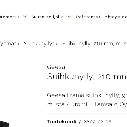
otemerkit
Suunnittelijalle
Referenssit
Yhteystie
ryhmät
›
Suihkuhyllyt
›
Suihkuhylly, 210 mm, mus
lle
Geesa
Suihkuhylly, 210 m
Geesa Frame suihkuhylly, 9
musta / kromi – Tamsale O
Tuotekoodi:
918802-02-06