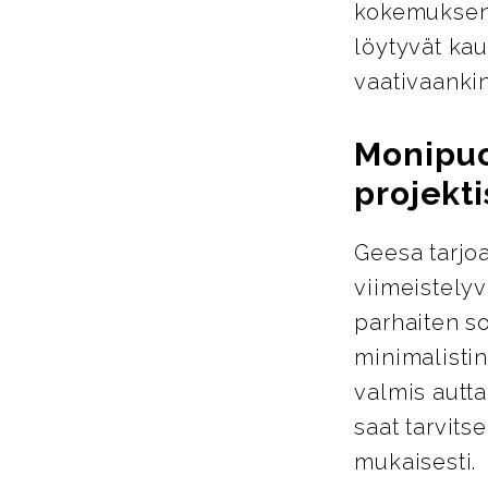
kokemuksen 
löytyvät kau
vaativaanki
Monipuol
projekti
Geesa tarjoa
viimeistelyva
parhaiten so
minimalistin
valmis autta
saat tarvits
mukaisesti.