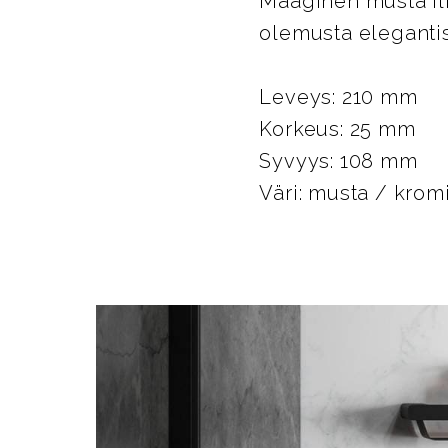
Maaginen musta ilm
olemusta eleganti
Leveys: 210 mm
Korkeus: 25 mm
Syvyys: 108 mm
Väri: musta / krom