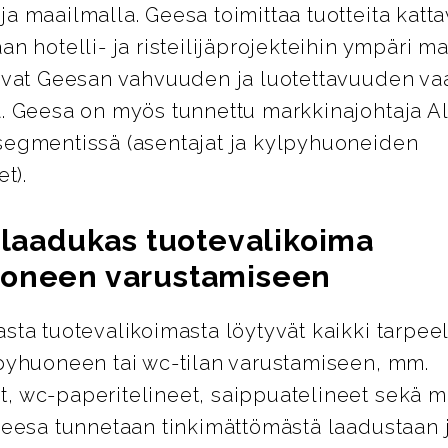
a maailmalla. Geesa toimittaa tuotteita katt
an hotelli- ja risteilijäprojekteihin ympäri m
avat Geesan vahvuuden ja luotettavuuden vaa
a. Geesa on myös tunnettu markkinajohtaja 
segmentissä (asentajat ja kylpyhuoneiden
et).
a laadukas tuotevalikoima
oneen varustamiseen
sta tuotevalikoimasta löytyvät kaikki tarpeel
lpyhuoneen tai wc-tilan varustamiseen, mm.
, wc-paperitelineet, saippuatelineet sekä m
Geesa tunnetaan tinkimättömästä laadustaan 