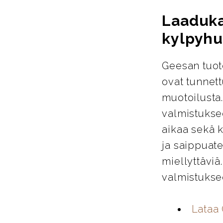
Laaduka
kylpyhu
Geesan tuote
ovat tunnett
muotoilusta
valmistukse
aikaa sekä k
ja saippuate
miellyttäviä
valmistuksee
Lataa