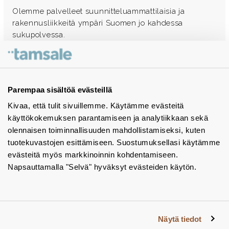
Olemme palvelleet suunnitteluammattilaisia ja
rakennusliikkeitä ympäri Suomen jo kahdessa
sukupolvessa.
Ota yhteyttä - autamme mielellämme
Tuotekuvastot
Parempaa sisältöä evästeillä
Kivaa, että tulit sivuillemme. Käytämme evästeitä
Instagram
käyttökokemuksen parantamiseen ja analytiikkaan sekä
BIM-objektit
olennaisen toiminnallisuuden mahdollistamiseksi, kuten
tuotekuvastojen esittämiseen. Suostumuksellasi käytämme
Yhteystiedot
evästeitä myös markkinoinnin kohdentamiseen.
Napsauttamalla "Selvä" hyväksyt evästeiden käytön.
Tiedotteet
Tietosuojaseloste
Tietoa evästeistä
Näytä tiedot