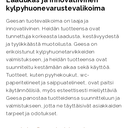
kylpyhuonevarustevalikoima
Geesan tuotevalikoima on laaja ja
innovatiivinen. Heidän tuotteensa ovat
tunnettuja korkeasta laadusta, kestävyydestä
ja tyylikkäästä muotoilusta. Geesa on
erikoistunut kylpyhuonetarvikkeiden
valmistukseen, ja heidän tuotteensa ovat
suunniteltu kestämään aikaa sekä käyttöä.
Tuotteet, kuten pyyhekoukut, wc-
paperitelineet ja saippuatelineet, ovat paitsi
käytännöllisiä, myös esteettisesti miellyttäviä.
Geesa panostaa tuotteidensa suunnitteluun ja
valmistukseen, jotta ne täyttäisivät asiakkaiden
tarpeet ja odotukset.