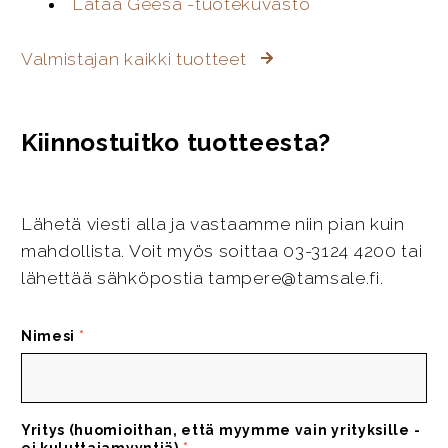
Lataa Geesa -tuotekuvasto
Valmistajan kaikki tuotteet
Kiinnostuitko tuotteesta?
Lähetä viesti alla ja vastaamme niin pian kuin
mahdollista. Voit myös soittaa 03-3124 4200 tai
lähettää sähköpostia tampere@tamsale.fi.
Nimesi
*
Yritys (huomioithan, että myymme vain yrityksille -
ei kuluttajamyyntiä)
*