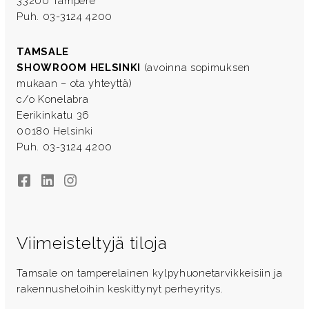
33200 Tampere
Puh. 03-3124 4200
TAMSALE
SHOWROOM HELSINKI
(avoinna sopimuksen
mukaan – ota yhteyttä)
c/o Konelabra
Eerikinkatu 36
00180 Helsinki
Puh. 03-3124 4200
Facebook
LinkedIn
Instagram
Viimeisteltyjä tiloja
Tamsale on tamperelainen kylpyhuonetarvikkeisiin ja
rakennusheloihin keskittynyt perheyritys.