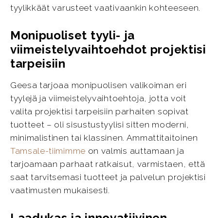
tyylikkäät varusteet vaativaankin kohteeseen.
Monipuoliset tyyli- ja
viimeistelyvaihtoehdot projektisi
tarpeisiin
Geesa tarjoaa monipuolisen valikoiman eri
tyylejä ja viimeistelyvaihtoehtoja, jotta voit
valita projektisi tarpeisiin parhaiten sopivat
tuotteet – oli sisustustyylisi sitten moderni,
minimalistinen tai klassinen. Ammattitaitoinen
Tamsale-tiimimme
on valmis auttamaan ja
tarjoamaan parhaat ratkaisut, varmistaen, että
saat tarvitsemasi tuotteet ja palvelun projektisi
vaatimusten mukaisesti.
Laadukas ja innovatiivinen