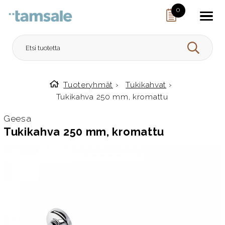
Skip to content
0
HAE
Tuoteryhmät
›
Tukikahvat
›
Etusivulle
Tukikahva 250 mm, kromattu
Geesa
Tukikahva 250 mm, kromattu