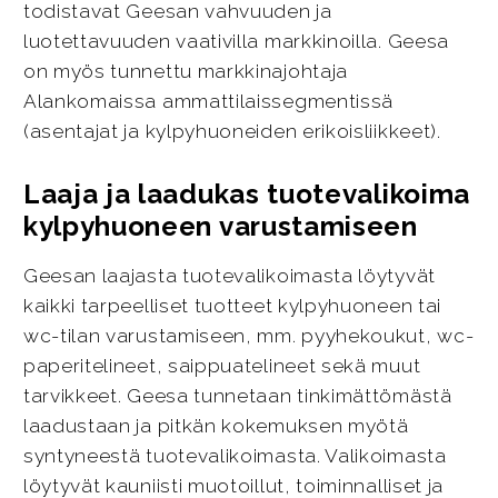
todistavat Geesan vahvuuden ja
luotettavuuden vaativilla markkinoilla. Geesa
on myös tunnettu markkinajohtaja
Alankomaissa ammattilaissegmentissä
(asentajat ja kylpyhuoneiden erikoisliikkeet).
Laaja ja laadukas tuotevalikoima
kylpyhuoneen varustamiseen
Geesan laajasta tuotevalikoimasta löytyvät
kaikki tarpeelliset tuotteet kylpyhuoneen tai
wc-tilan varustamiseen, mm. pyyhekoukut, wc-
paperitelineet, saippuatelineet sekä muut
tarvikkeet. Geesa tunnetaan tinkimättömästä
laadustaan ja pitkän kokemuksen myötä
syntyneestä tuotevalikoimasta. Valikoimasta
löytyvät kauniisti muotoillut, toiminnalliset ja