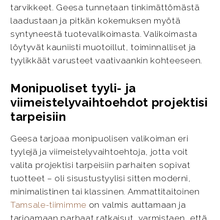
tarvikkeet. Geesa tunnetaan tinkimättömästä
laadustaan ja pitkän kokemuksen myötä
syntyneestä tuotevalikoimasta. Valikoimasta
löytyvät kauniisti muotoillut, toiminnalliset ja
tyylikkäät varusteet vaativaankin kohteeseen.
Monipuoliset tyyli- ja
viimeistelyvaihtoehdot projektisi
tarpeisiin
Geesa tarjoaa monipuolisen valikoiman eri
tyylejä ja viimeistelyvaihtoehtoja, jotta voit
valita projektisi tarpeisiin parhaiten sopivat
tuotteet – oli sisustustyylisi sitten moderni,
minimalistinen tai klassinen. Ammattitaitoinen
Tamsale-tiimimme
on valmis auttamaan ja
tarjoamaan parhaat ratkaisut, varmistaen, että