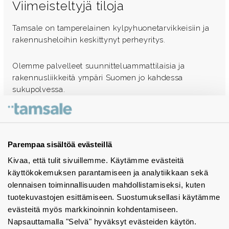
Viimeisteltyjä tiloja
Tamsale on tamperelainen kylpyhuonetarvikkeisiin ja
rakennusheloihin keskittynyt perheyritys.
Olemme palvelleet suunnitteluammattilaisia ja
rakennusliikkeitä ympäri Suomen jo kahdessa
sukupolvessa.
Ota yhteyttä - autamme mielellämme
Tuotekuvastot
Parempaa sisältöä evästeillä
Kivaa, että tulit sivuillemme. Käytämme evästeitä
Instagram
käyttökokemuksen parantamiseen ja analytiikkaan sekä
BIM-objektit
olennaisen toiminnallisuuden mahdollistamiseksi, kuten
tuotekuvastojen esittämiseen. Suostumuksellasi käytämme
Yhteystiedot
evästeitä myös markkinoinnin kohdentamiseen.
Napsauttamalla "Selvä" hyväksyt evästeiden käytön.
Tiedotteet