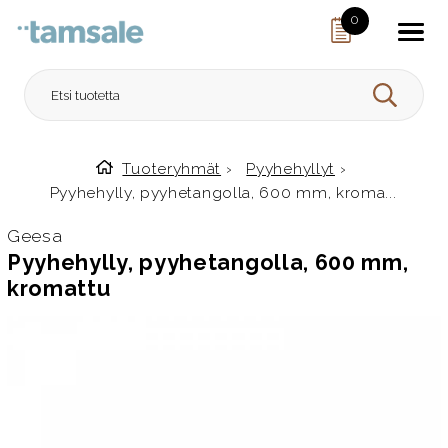
Skip to content
0
HAE
Tuoteryhmät
›
Pyyhehyllyt
›
Etusivulle
Pyyhehylly, pyyhetangolla, 600 mm, kroma...
Geesa
Pyyhehylly, pyyhetangolla, 600 mm,
kromattu