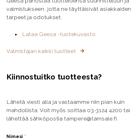
Geesa panostaa tuotteidensa suunnitteluun ja
valmistukseen, jotta ne täyttäisivät asiakkaiden
tarpeet ja odotukset.
Lataa Geesa -tuotekuvasto
Valmistajan kaikki tuotteet
Kiinnostuitko tuotteesta?
Lähetä viesti alla ja vastaamme niin pian kuin
mahdollista. Voit myös soittaa 03-3124 4200 tai
lähettää sähköpostia tampere@tamsale.fi.
Nimesi
*