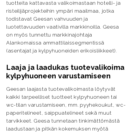
tuotteita kattavasta valikoimastaan hotelli- ja
risteilijäprojekteihin ympäri maailmaa, jotka
todistavat Geesan vahvuuden ja
luotettavuuden vaativilla markkinoilla. Geesa
on myös tunnettu markkinajohtaja
Alankomaissa ammattilaissegmentissä
(asentajat ja kylpyhuoneiden erikoisliikkeet).
Laaja ja laadukas tuotevalikoima
kylpyhuoneen varustamiseen
Geesan laajasta tuotevalikoimasta löytyvät
kaikki tarpeelliset tuotteet kylpyhuoneen tai
wc-tilan varustamiseen, mm. pyyhekoukut, wc-
paperitelineet, saippuatelineet sekä muut
tarvikkeet. Geesa tunnetaan tinkimättömästä
laadustaan ja pitkän kokemuksen myötä