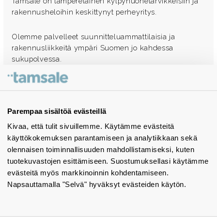
Tamsale on tamperelainen kylpyhuonetarvikkeisiin ja
rakennusheloihin keskittynyt perheyritys.
Olemme palvelleet suunnitteluammattilaisia ja
rakennusliikkeitä ympäri Suomen jo kahdessa
sukupolvessa.
Ota yhteyttä - autamme mielellämme
Tuotekuvastot
Parempaa sisältöä evästeillä
Kivaa, että tulit sivuillemme. Käytämme evästeitä
Instagram
käyttökokemuksen parantamiseen ja analytiikkaan sekä
BIM-objektit
olennaisen toiminnallisuuden mahdollistamiseksi, kuten
tuotekuvastojen esittämiseen. Suostumuksellasi käytämme
Yhteystiedot
evästeitä myös markkinoinnin kohdentamiseen.
Napsauttamalla "Selvä" hyväksyt evästeiden käytön.
Tiedotteet
Tietosuojaseloste