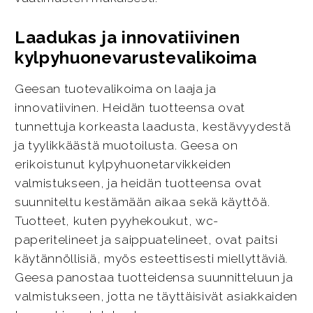
Laadukas ja innovatiivinen
kylpyhuonevarustevalikoima
Geesan tuotevalikoima on laaja ja
innovatiivinen. Heidän tuotteensa ovat
tunnettuja korkeasta laadusta, kestävyydestä
ja tyylikkäästä muotoilusta. Geesa on
erikoistunut kylpyhuonetarvikkeiden
valmistukseen, ja heidän tuotteensa ovat
suunniteltu kestämään aikaa sekä käyttöä.
Tuotteet, kuten pyyhekoukut, wc-
paperitelineet ja saippuatelineet, ovat paitsi
käytännöllisiä, myös esteettisesti miellyttäviä.
Geesa panostaa tuotteidensa suunnitteluun ja
valmistukseen, jotta ne täyttäisivät asiakkaiden