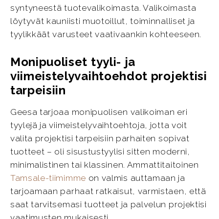
syntyneestä tuotevalikoimasta. Valikoimasta
löytyvät kauniisti muotoillut, toiminnalliset ja
tyylikkäät varusteet vaativaankin kohteeseen.
Monipuoliset tyyli- ja
viimeistelyvaihtoehdot projektisi
tarpeisiin
Geesa tarjoaa monipuolisen valikoiman eri
tyylejä ja viimeistelyvaihtoehtoja, jotta voit
valita projektisi tarpeisiin parhaiten sopivat
tuotteet – oli sisustustyylisi sitten moderni,
minimalistinen tai klassinen. Ammattitaitoinen
Tamsale-tiimimme
on valmis auttamaan ja
tarjoamaan parhaat ratkaisut, varmistaen, että
saat tarvitsemasi tuotteet ja palvelun projektisi
vaatimusten mukaisesti.