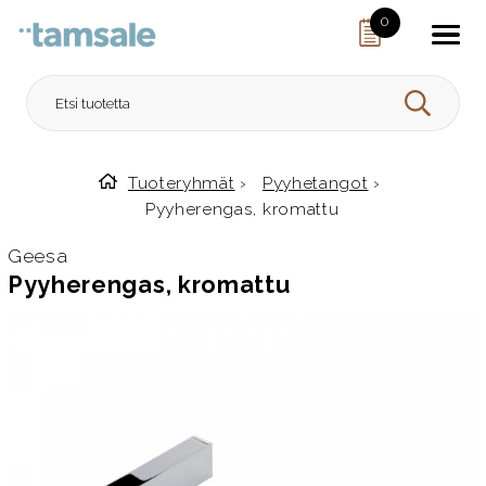
Skip to content
0
HAE
Tuoteryhmät
›
Pyyhetangot
›
Etusivulle
Pyyherengas, kromattu
Geesa
Pyyherengas, kromattu