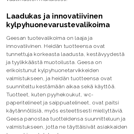
Laadukas ja innovatiivinen
kylpyhuonevarustevalikoima
Geesan tuotevalikoima on laaja ja
innovatiivinen. Heidän tuotteensa ovat
tunnettuja korkeasta laadusta, kestävyydestä
ja tyylikkäästä muotoilusta. Geesa on
erikoistunut kylpyhuonetarvikkeiden
valmistukseen, ja heidän tuotteensa ovat
suunniteltu kestämään aikaa sekä käyttöä.
Tuotteet, kuten pyyhekoukut, wc-
paperitelineet ja saippuatelineet, ovat paitsi
käytännöllisiä, myös esteettisesti miellyttäviä.
Geesa panostaa tuotteidensa suunnitteluun ja
valmistukseen, jotta ne täyttäisivät asiakkaiden