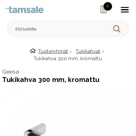
Skip to content
0
HAE
Tuoteryhmät
›
Tukikahvat
›
Etusivulle
Tukikahva 300 mm, kromattu
Geesa
Tukikahva 300 mm, kromattu