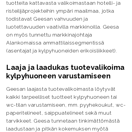
tuotteita kattavasta valikoimastaan hotelli- ja
risteilijäprojekteihin ympäri maailmaa, jotka
todistavat Geesan vahvuuden ja
luotettavuuden vaativilla markkinoilla. Geesa
on myös tunnettu markkinajohtaja
Alankomaissa ammattilaissegmentissä
(asentajat ja kylpyhuoneiden erikoisliikkeet).
Laaja ja laadukas tuotevalikoima
kylpyhuoneen varustamiseen
Geesan laajasta tuotevalikoimasta löytyvät
kaikki tarpeelliset tuotteet kylpyhuoneen tai
wc-tilan varustamiseen, mm. pyyhekoukut, wc-
paperitelineet, saippuatelineet sekä muut
tarvikkeet. Geesa tunnetaan tinkimättömästä
laadustaan ja pitkän kokemuksen myötä