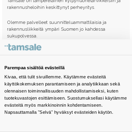
Tamsale on tamperelainen kylpyhuonetarvikkeisiin ja
rakennusheloihin keskittynyt perheyritys.
Olemme palvelleet suunnitteluammattilaisia ja
rakennusliikkeitä ympäri Suomen jo kahdessa
sukupolvessa.
Ota yhteyttä - autamme mielellämme
Tuotekuvastot
Parempaa sisältöä evästeillä
Kivaa, että tulit sivuillemme. Käytämme evästeitä
Instagram
käyttökokemuksen parantamiseen ja analytiikkaan sekä
BIM-objektit
olennaisen toiminnallisuuden mahdollistamiseksi, kuten
tuotekuvastojen esittämiseen. Suostumuksellasi käytämme
Yhteystiedot
evästeitä myös markkinoinnin kohdentamiseen.
Napsauttamalla "Selvä" hyväksyt evästeiden käytön.
Tiedotteet
Tietosuojaseloste