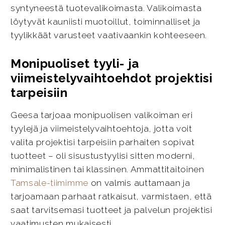
syntyneestä tuotevalikoimasta. Valikoimasta
löytyvät kauniisti muotoillut, toiminnalliset ja
tyylikkäät varusteet vaativaankin kohteeseen.
Monipuoliset tyyli- ja
viimeistelyvaihtoehdot projektisi
tarpeisiin
Geesa tarjoaa monipuolisen valikoiman eri
tyylejä ja viimeistelyvaihtoehtoja, jotta voit
valita projektisi tarpeisiin parhaiten sopivat
tuotteet – oli sisustustyylisi sitten moderni,
minimalistinen tai klassinen. Ammattitaitoinen
Tamsale-tiimimme
on valmis auttamaan ja
tarjoamaan parhaat ratkaisut, varmistaen, että
saat tarvitsemasi tuotteet ja palvelun projektisi
vaatimusten mukaisesti.