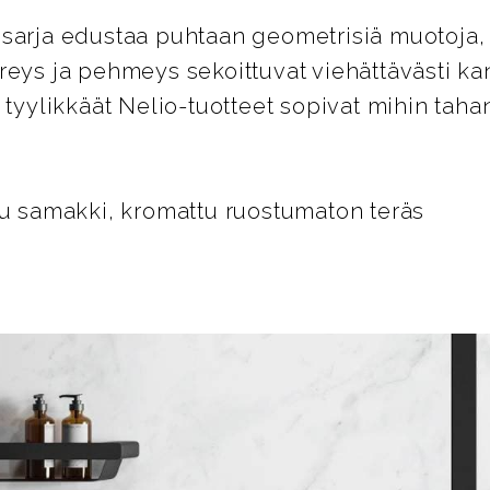
sarja edustaa puhtaan geometrisiä muotoja, k
reys ja pehmeys sekoittuvat viehättävästi 
a tyylikkäät Nelio-tuotteet sopivat mihin tah
tu samakki, kromattu ruostumaton teräs