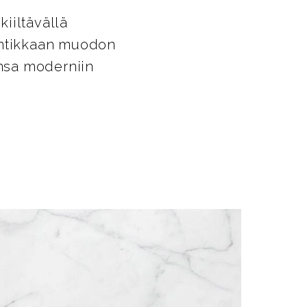
iiltävällä
kantikkaan muodon
ansa moderniin