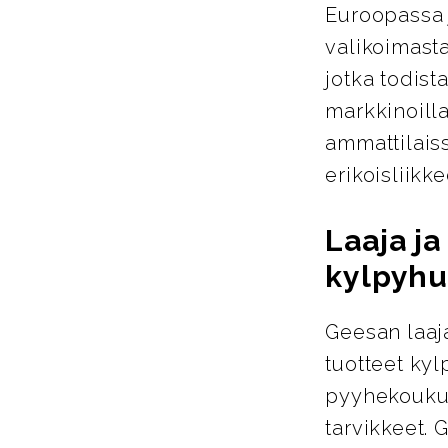
Euroopassa j
valikoimasta
jotka todist
markkinoill
ammattilais
erikoisliikke
Laaja j
kylpyhu
Geesan laaja
tuotteet ky
pyyhekoukut
tarvikkeet. 