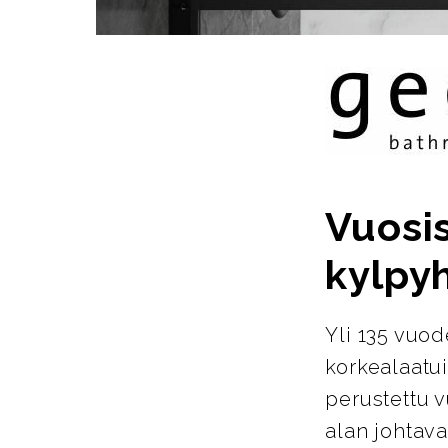
Vuosi
kylpy
Yli 135 vuo
korkealaatu
perustettu 
alan johtava