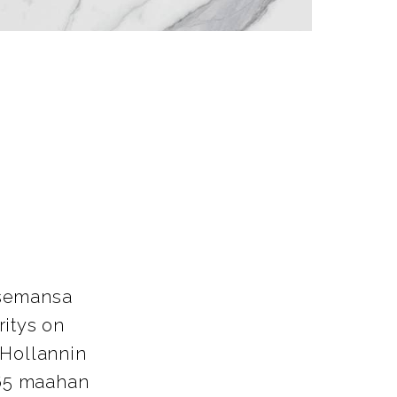
asemansa
ritys on
 Hollannin
 65 maahan