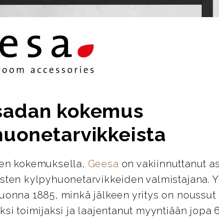
sadan kokemus
huonetarvikkeista
den kokemuksella,
Geesa
on vakiinnuttanut 
isten kylpyhuonetarvikkeiden valmistajana. Y
vuonna 1885, minkä jälkeen yritys on noussut
ksi toimijaksi ja laajentanut myyntiään jopa