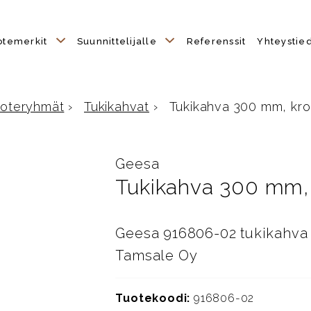
otemerkit
Suunnittelijalle
Referenssit
Yhteystie
uoteryhmät
›
Tukikahvat
›
Tukikahva 300 mm, kr
sivulle
Geesa
Tukikahva 300 mm,
Geesa 916806-02 tukikahva
Tamsale Oy
Tuotekoodi:
916806-02