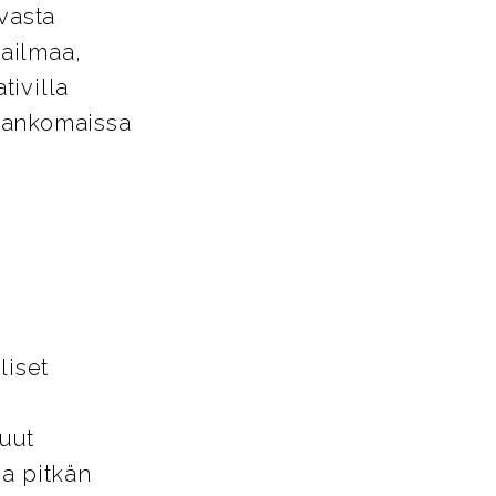
avasta
aailmaa,
tivilla
Alankomaissa
liset
uut
ja pitkän