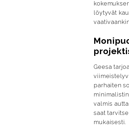
kokemuksen 
löytyvät kau
vaativaanki
Monipuol
projekti
Geesa tarjoa
viimeistelyva
parhaiten so
minimalistin
valmis autta
saat tarvits
mukaisesti.