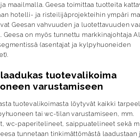
a maailmalla. Geesa toimittaa tuotteita katt
an hotelli- ja risteilijäprojekteihin ympäri m
avat Geesan vahvuuden ja luotettavuuden vaa
a. Geesa on myös tunnettu markkinajohtaja 
segmentissä (asentajat ja kylpyhuoneiden
et).
a laadukas tuotevalikoima
oneen varustamiseen
sta tuotevalikoimasta löytyvät kaikki tarpeel
lpyhuoneen tai wc-tilan varustamiseen, mm.
, wc-paperitelineet, saippuatelineet sekä m
Geesa tunnetaan tinkimättömästä laadustaan 