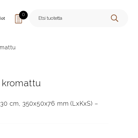
0
dot
HAE
omattu
 kromattu
 30 cm, 350x50x76 mm (LxKxS) –