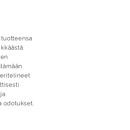
 tuotteensa
ikkäästä
den
estämään
eritelineet
tisesti
ja
a odotukset.