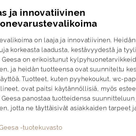
s ja innovatiivinen
onevarustevalikoima
valikoima on laaja ja innovatiivinen. Heidän
uja korkeasta laadusta, kestävyydestä ja tyyl
. Geesa on erikoistunut kylpyhuonetarvikkei
en, ja heidän tuotteensa ovat suunniteltu k
äyttöä. Tuotteet, kuten pyyhekoukut, wc-pap
lineet, ovat paitsi käytännöllisiä, myös esteet
. Geesa panostaa tuotteidensa suunnitteluun 
n, jotta ne täyttäisivät asiakkaiden tarpeet j
 Geesa -tuotekuvasto