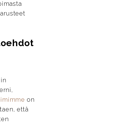
oimasta
varusteet
htoehdot
iin
erni,
tiimimme
on
taen, että
ten