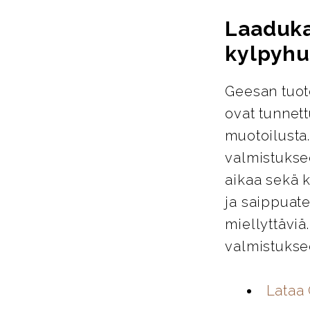
Laaduka
kylpyhu
Geesan tuote
ovat tunnett
muotoilusta
valmistukse
aikaa sekä k
ja saippuate
miellyttäviä
valmistuksee
Lataa