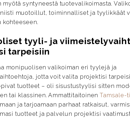
myötä syntyneestä tuotevalikoimasta. Valik
niisti muotoillut, toiminnalliset ja tyylikkäät 
n kohteeseen.
iset tyyli- ja viimeistelyvai
si tarpeisiin
a monipuolisen valikoiman eri tyylejä ja
ihtoehtoja, jotta voit valita projektisi tarpeis
pivat tuotteet – oli sisustustyylisi sitten mod
en tai klassinen. Ammattitaitoinen
Tamsale-
maan ja tarjoamaan parhaat ratkaisut, varmis
emasi tuotteet ja palvelun projektisi vaatimus