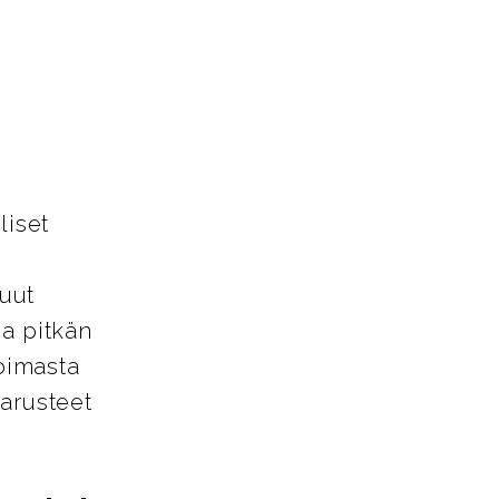
liset
uut
ja pitkän
oimasta
varusteet