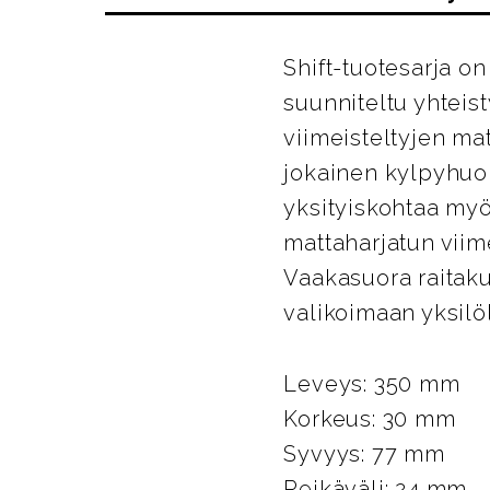
Shift-tuotesarja 
suunniteltu yhteis
viimeisteltyjen ma
jokainen kylpyhuo
yksityiskohtaa myö
mattaharjatun vii
Vaakasuora raitaku
valikoimaan yksilöll
Leveys: 350 mm
Korkeus: 30 mm
Syvyys: 77 mm
Reikäväli: 24 mm