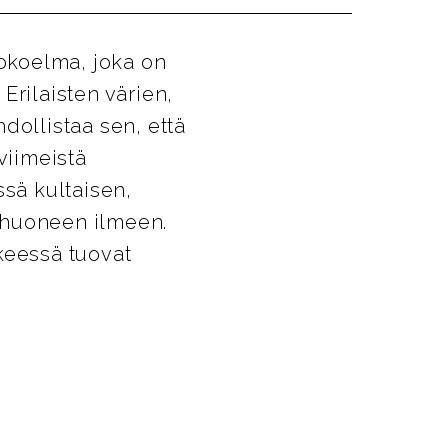
okoelma, joka on
Erilaisten värien,
dollistaa sen, että
viimeistä
ssä kultaisen,
yhuoneen ilmeen.
keessä tuovat