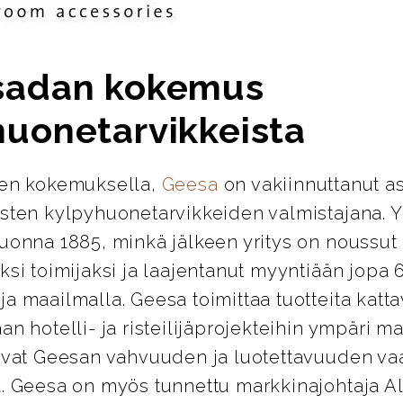
sadan kokemus
huonetarvikkeista
den kokemuksella,
Geesa
on vakiinnuttanut 
isten kylpyhuonetarvikkeiden valmistajana. Y
vuonna 1885, minkä jälkeen yritys on noussut
ksi toimijaksi ja laajentanut myyntiään jopa
a maailmalla. Geesa toimittaa tuotteita katt
an hotelli- ja risteilijäprojekteihin ympäri m
avat Geesan vahvuuden ja luotettavuuden vaa
a. Geesa on myös tunnettu markkinajohtaja 