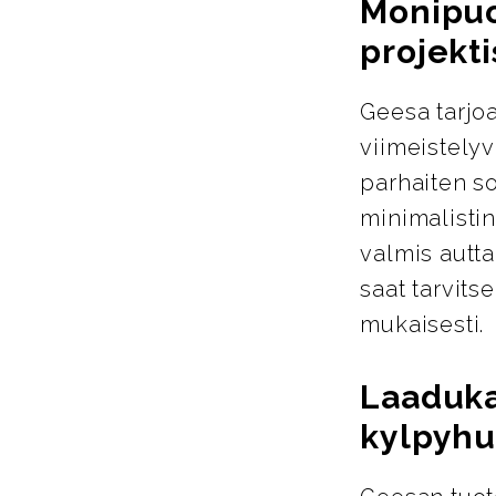
Monipuol
projekti
Geesa tarjoa
viimeistelyva
parhaiten so
minimalistin
valmis autta
saat tarvits
mukaisesti.
Laaduka
kylpyhu