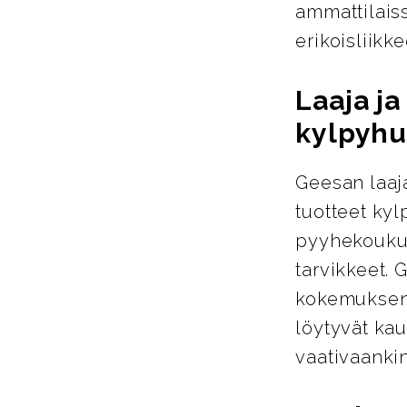
ammattilais
erikoisliikke
Laaja j
kylpyhu
Geesan laaja
tuotteet ky
pyyhekoukut
tarvikkeet. 
kokemuksen 
löytyvät kau
vaativaanki