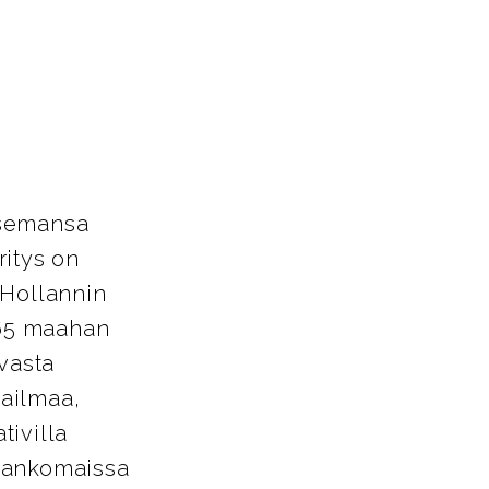
asemansa
ritys on
 Hollannin
 65 maahan
avasta
aailmaa,
tivilla
Alankomaissa