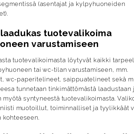
segmentissä (asentajat ja kylpyhuoneiden
et).
a laadukas tuotevalikoima
oneen varustamiseen
sta tuotevalikoimasta löytyvät kaikki tarpeel
lpyhuoneen tai wc-tilan varustamiseen, mm.
, wc-paperitelineet, saippuatelineet sekä m
Geesa tunnetaan tinkimättömästä laadustaan 
myötä syntyneestä tuotevalikoimasta. Valik
niisti muotoillut, toiminnalliset ja tyylikkäät 
n kohteeseen.