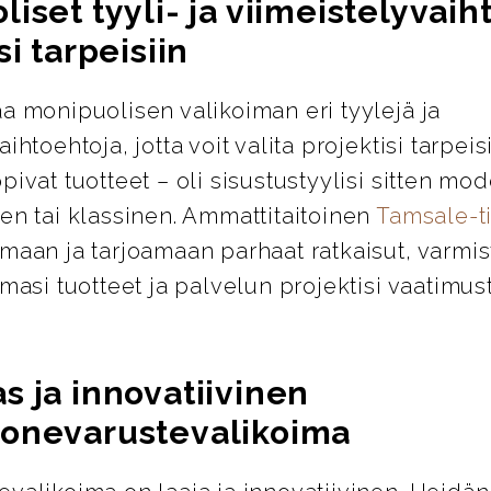
iset tyyli- ja viimeistelyvai
si tarpeisiin
a monipuolisen valikoiman eri tyylejä ja
ihtoehtoja, jotta voit valita projektisi tarpeis
pivat tuotteet – oli sisustustyylisi sitten mod
en tai klassinen. Ammattitaitoinen
Tamsale-
maan ja tarjoamaan parhaat ratkaisut, varmis
emasi tuotteet ja palvelun projektisi vaatimus
s ja innovatiivinen
onevarustevalikoima