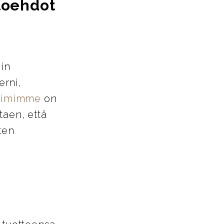
htoehdot
iin
erni,
tiimimme
on
taen, että
ten