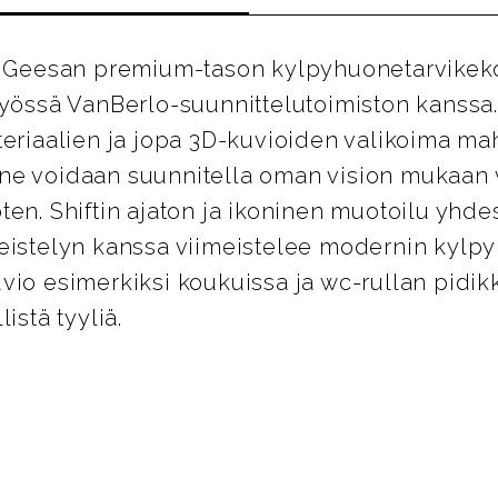
on Geesan premium-tason kylpyhuonetarvikek
työssä VanBerlo-suunnittelutoimiston kanssa. 
teriaalien ja jopa 3D-kuvioiden valikoima mah
ne voidaan suunnitella oman vision mukaan 
ten. Shiftin ajaton ja ikoninen muotoilu yhde
meistelyn kanssa viimeistelee modernin kylp
vio esimerkiksi koukuissa ja wc-rullan pidik
istä tyyliä.