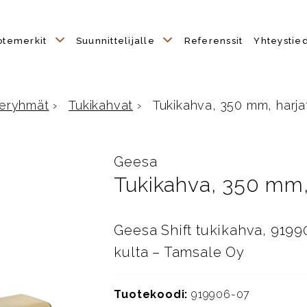
otemerkit
Suunnittelijalle
Referenssit
Yhteystie
eryhmät
›
Tukikahvat
›
Tukikahva, 350 mm, harjat
ulle
Geesa
Tukikahva, 350 mm, 
Geesa Shift tukikahva, 9199
kulta – Tamsale Oy
Tuotekoodi:
919906-07