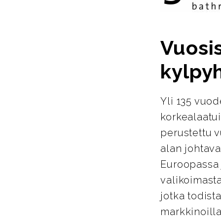
Vuosi
kylpy
Yli 135 vuo
korkealaatu
perustettu 
alan johtava
Euroopassa j
valikoimasta
jotka todist
markkinoill