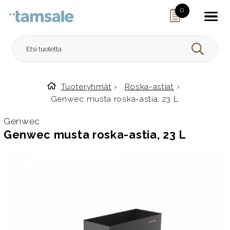
Skip to content
0
HAE
Tuoteryhmät
›
Roska-astiat
›
Etusivulle
Genwec musta roska-astia, 23 L
Genwec
Genwec musta roska-astia, 23 L