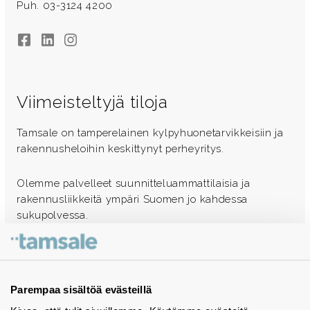
Puh. 03-3124 4200
Facebook
LinkedIn
Instagram
Viimeisteltyjä tiloja
Tamsale on tamperelainen kylpyhuonetarvikkeisiin ja
rakennusheloihin keskittynyt perheyritys.
Olemme palvelleet suunnitteluammattilaisia ja
rakennusliikkeitä ympäri Suomen jo kahdessa
sukupolvessa.
Ota yhteyttä - autamme mielellämme
Tuotekuvastot
Parempaa sisältöä evästeillä