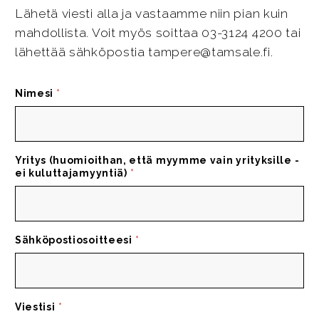
Lähetä viesti alla ja vastaamme niin pian kuin
mahdollista. Voit myös soittaa 03-3124 4200 tai
lähettää sähköpostia tampere@tamsale.fi.
Nimesi
*
Yritys (huomioithan, että myymme vain yrityksille -
ei kuluttajamyyntiä)
*
Sähköpostiosoitteesi
*
Viestisi
*