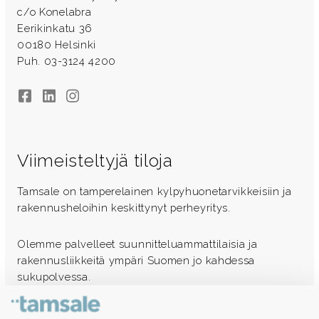
c/o Konelabra
Eerikinkatu 36
00180 Helsinki
Puh. 03-3124 4200
Facebook
LinkedIn
Instagram
Viimeisteltyjä tiloja
Tamsale on tamperelainen kylpyhuonetarvikkeisiin ja
rakennusheloihin keskittynyt perheyritys.
Olemme palvelleet suunnitteluammattilaisia ja
rakennusliikkeitä ympäri Suomen jo kahdessa
sukupolvessa.
Ota yhteyttä - autamme mielellämme