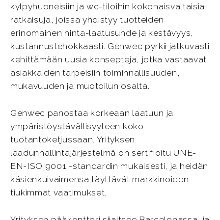
kylpyhuoneisiin ja wc-tiloihin kokonaisvaltaisia
ratkaisuja, joissa yhdistyy tuotteiden
erinomainen hinta-laatusuhde ja kestävyys,
kustannustehokkaasti. Genwec pyrkii jatkuvasti
kehittämään uusia konsepteja, jotka vastaavat
asiakkaiden tarpeisiin toiminnallisuuden,
mukavuuden ja muotoilun osalta.
Genwec panostaa korkeaan laatuun ja
ympäristöystävällisyyteen koko
tuotantoketjussaan. Yrityksen
laadunhallintajärjestelmä on sertifioitu UNE-
EN-ISO 9001 -standardin mukaisesti, ja heidän
käsienkuivaimensa täyttävät markkinoiden
tiukimmat vaatimukset.
Yrityksen pääkonttori sijaitsee Barcelonassa, ja