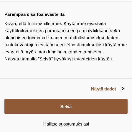
Tuotekuvastot
Parempaa sisältöä evästeillä
Kivaa, että tulit sivuillemme. Käytämme evästeitä
Instagram
käyttökokemuksen parantamiseen ja analytiikkaan sekä
BIM-objektit
olennaisen toiminnallisuuden mahdollistamiseksi, kuten
tuotekuvastojen esittämiseen. Suostumuksellasi käytämme
Yhteystiedot
evästeitä myös markkinoinnin kohdentamiseen.
Napsauttamalla "Selvä" hyväksyt evästeiden käytön.
Tiedotteet
Tietosuojaseloste
Tietoa evästeistä
Näytä tiedot
Evästeasetukset
Selvä
Hallitse suostumuksiasi
© Tamsale 2026