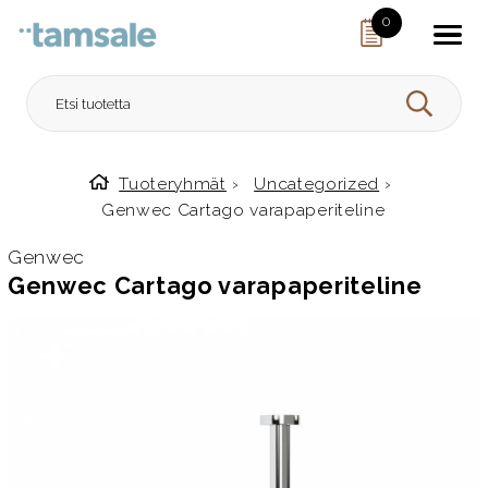
Skip to content
0
HAE
Tuoteryhmät
›
Uncategorized
›
Etusivulle
Genwec Cartago varapaperiteline
Genwec
Genwec Cartago varapaperiteline