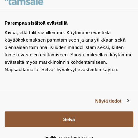
Ota yhteyttä - autamme mielellämme
Tuotekuvastot
Parempaa sisältöä evästeillä
Kivaa, että tulit sivuillemme. Käytämme evästeitä
Instagram
käyttökokemuksen parantamiseen ja analytiikkaan sekä
BIM-objektit
olennaisen toiminnallisuuden mahdollistamiseksi, kuten
tuotekuvastojen esittämiseen. Suostumuksellasi käytämme
Yhteystiedot
evästeitä myös markkinoinnin kohdentamiseen.
Napsauttamalla "Selvä" hyväksyt evästeiden käytön.
Tiedotteet
Tietosuojaseloste
Tietoa evästeistä
Näytä tiedot
Evästeasetukset
Selvä
Hallitse suostumuksiasi