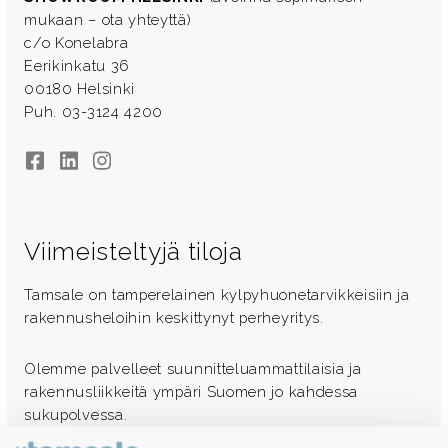
mukaan – ota yhteyttä)
c/o Konelabra
Eerikinkatu 36
00180 Helsinki
Puh. 03-3124 4200
Facebook
LinkedIn
Instagram
Viimeisteltyjä tiloja
Tamsale on tamperelainen kylpyhuonetarvikkeisiin ja
rakennusheloihin keskittynyt perheyritys.
Olemme palvelleet suunnitteluammattilaisia ja
rakennusliikkeitä ympäri Suomen jo kahdessa
sukupolvessa.