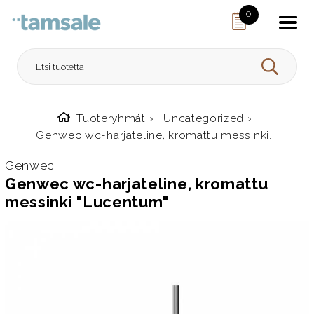
Skip to content
0
HAE
Tuoteryhmät
›
Uncategorized
›
Etusivulle
Genwec wc-harjateline, kromattu messinki...
Genwec
Genwec wc-harjateline, kromattu
messinki "Lucentum"