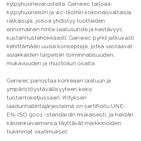
kylpyhuonevarusteita. Genwec tarjoaa
kylpyhuoneisiin ja wc-tiloihin kokonaisvaltaisia
ratkaisuja, joissa yhdistyy tuotteiden
erinomainen hinta-laatusuhde ja kestävyys,
kustannustehokkaasti. Genwec pyrkii jatkuvasti
kehittämään uusia konsepteja, jotka vastaavat
asiakkaiden tarpeisiin toiminnallisuuden,
mukavuuden ja muotoilun osalta.
Genwec panostaa korkeaan laatuun ja
ympäristöystävällisyyteen koko
tuotantoketjussaan. Yrityksen
laadunhallintajärjestelmä on sertifioitu UNE-
EN-ISO 9001 -standardin mukaisesti, ja heidän
käsienkuivaimensa täyttävät markkinoiden
tiukimmat vaatimukset.