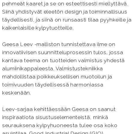
pehmeät kaaret ja se on esteettisesti miellyttävä.
Siinä yhdistyvät eleetön design ja toiminnallisuus
täydellisesti, ja siinä on runsaasti tilaa pyyhkeille ja
kaikenlaisille kylpytuotteille.
Geesa Leev -malliston tunnistettava ilme on
innovatiivisen suunnitteluprosessin tulos, jossa
kantava teema on tuotteiden valmistus yhdestä
alumiinikappaleesta. Valmistustekniikka
mahdollistaa poikkeuksellisen muotoilun ja
toimivuuden täydellisessä harmoniassa
keskenään.
Leev-sarjaa kehittäessään Geesa on saanut
inspiraatiota sisustuselementeistä, minkä
seurauksena kylpyhuoneesta tulee osa koko
asuintilaa. Good Industrial Design (GIO)