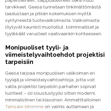
paperitelineet, saippuatelineet sekä muut
tarvikkeet. Geesa tunnetaan tinkimättömästä
laadustaan ja pitkän kokemuksen myötä
syntyneestä tuotevalikoimasta. Valikoimasta
löytyvät kauniisti muotoillut, toiminnalliset ja
tyylikkäät varusteet vaativaankin kohteeseen.
Monipuoliset tyyli- ja
viimeistelyvaihtoehdot projektisi
tarpeisiin
Geesa tarjoaa monipuolisen valikoiman eri
tyylejä ja viimeistelyvaihtoehtoja, jotta voit
valita projektisi tarpeisiin parhaiten sopivat
tuotteet – oli sisustustyylisi sitten moderni,
minimalistinen tai klassinen. Ammattitaitoinen
Tamsale-tiimimme
on valmis auttamaan ja