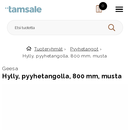
Skip to content
0
HAE
Tuoteryhmät
›
Pyyhetangot
›
Etusivulle
Hylly, pyyhetangolla, 800 mm, musta
Geesa
Hylly, pyyhetangolla, 800 mm, musta