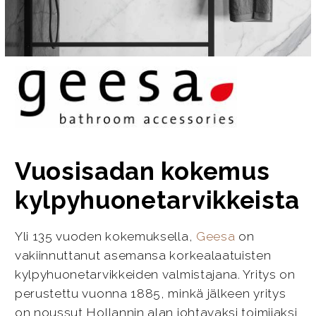
Vuosisadan kokemus
kylpyhuonetarvikkeista
Yli 135 vuoden kokemuksella,
Geesa
on
vakiinnuttanut asemansa korkealaatuisten
kylpyhuonetarvikkeiden valmistajana. Yritys on
perustettu vuonna 1885, minkä jälkeen yritys
on noussut Hollannin alan johtavaksi toimijaksi