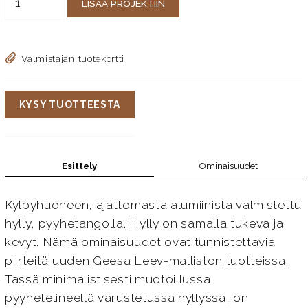
LISÄÄ PROJEKTIIN
Valmistajan tuotekortti
KYSY TUOTTEESTA
Esittely
Ominaisuudet
Kylpyhuoneen, ajattomasta alumiinista valmistettu
hylly, pyyhetangolla. Hylly on samalla tukeva ja
kevyt. Nämä ominaisuudet ovat tunnistettavia
piirteitä uuden Geesa Leev-malliston tuotteissa.
Tässä minimalistisesti muotoillussa,
pyyhetelineellä varustetussa hyllyssä, on