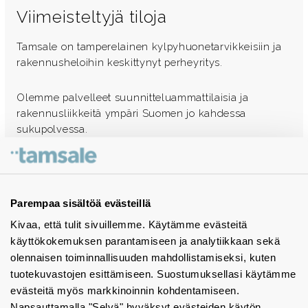
Viimeisteltyjä tiloja
Tamsale on tamperelainen kylpyhuonetarvikkeisiin ja
rakennusheloihin keskittynyt perheyritys.
Olemme palvelleet suunnitteluammattilaisia ja
rakennusliikkeitä ympäri Suomen jo kahdessa
sukupolvessa.
Ota yhteyttä - autamme mielellämme
Tuotekuvastot
Parempaa sisältöä evästeillä
Kivaa, että tulit sivuillemme. Käytämme evästeitä
Instagram
käyttökokemuksen parantamiseen ja analytiikkaan sekä
BIM-objektit
olennaisen toiminnallisuuden mahdollistamiseksi, kuten
tuotekuvastojen esittämiseen. Suostumuksellasi käytämme
Yhteystiedot
evästeitä myös markkinoinnin kohdentamiseen.
Napsauttamalla "Selvä" hyväksyt evästeiden käytön.