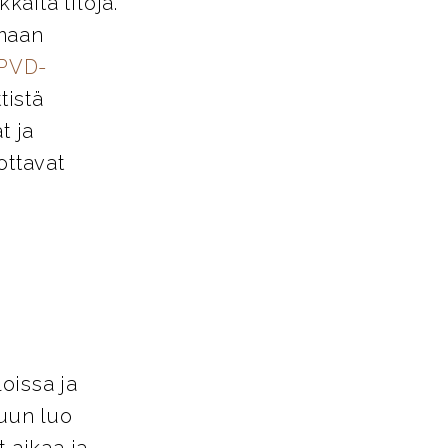
käitä tiloja.
amaan
PVD-
tistä
t ja
ottavat
loissa ja
tuun luo
 aikaa ja