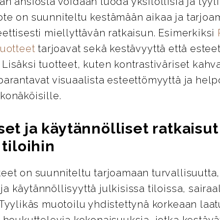
an ansiosta voidaan luoda yksilöllisiä ja tyylik
ote on suunniteltu kestämään aikaa ja tarjo
ettisesti miellyttävän ratkaisun. Esimerkiksi
tuotteet
tarjoavat sekä kestävyyttä että esteet
Lisäksi tuotteet, kuten kontrastiväriset kahva
parantavat visuaalista esteettömyyttä ja help
konäköisille.
set ja käytännölliset ratkaisut
 tiloihin
eet on suunniteltu tarjoamaan turvallisuutta,
a käytännöllisyyttä julkisissa tiloissa, sairaa
 Tyylikäs muotoilu yhdistettynä korkeaan laa
i houkuttelevia kokonaisuuksia, jotka kestävät