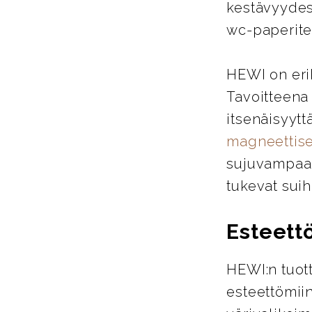
kestävyydes
wc-paperitel
HEWI on eri
Tavoitteena
itsenäisyytt
magneettise
sujuvampaa j
tukevat suih
Esteett
HEWI:n tuott
esteettömiin