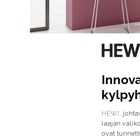
Innova
kylpy
HEWI
, joht
laajan valik
ovat tunnett