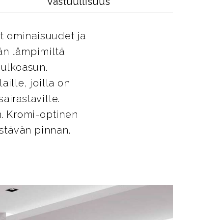
Vastuullisuus
t ominaisuudet ja
än lämpimiltä
 ulkoasun.
ille, joilla on
airastaville.
. Kromi-optinen
estävän pinnan.