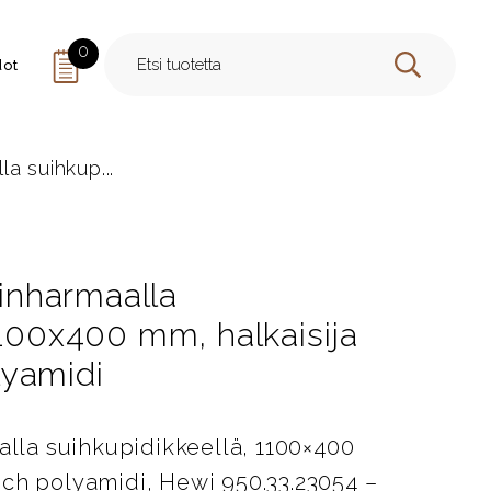
0
dot
HAE
la suihkup...
tinharmaalla
1100x400 mm, halkaisija
lyamidi
aalla suihkupidikkeellä, 1100×400
uch polyamidi, Hewi 950.33.23054 –