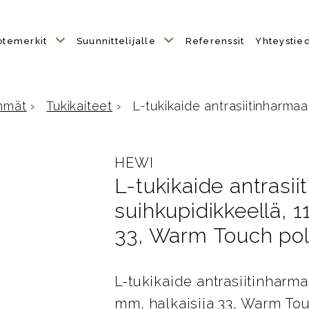
otemerkit
Suunnittelijalle
Referenssit
Yhteystie
hmät
›
Tukikaiteet
›
L-tukikaide antrasiitinharmaal
HEWI
L-tukikaide antrasii
suihkupidikkeellä, 
33, Warm Touch po
L-tukikaide antrasiitinharm
mm, halkaisija 33, Warm To