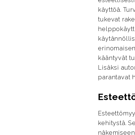
käyttöä. Tur
tukevat rake
helppokäyttö
käytännöllis
erinomaisen
kääntyvät tu
Lisäksi auto
parantavat 
Esteett
Esteettömyy
kehitystä. S
näkemiseen