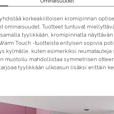
Ominaisuudet
hdistää korkeakiiltoisen kromipinnan optise
t ominaisuudet. Tuotteet tuntuvat miellyttäv
n samalla tyylikkään, kromipinnalta näyttävän
rm Touch -tuotteista erityisen sopivia potila
ys kylmälle, kuten esimerkiksi reumatauteja s
n muotoilu mahdollistaa symmetrisen otteen
arjoaa tyylikkään ulkoasun lisäksi erittäin k