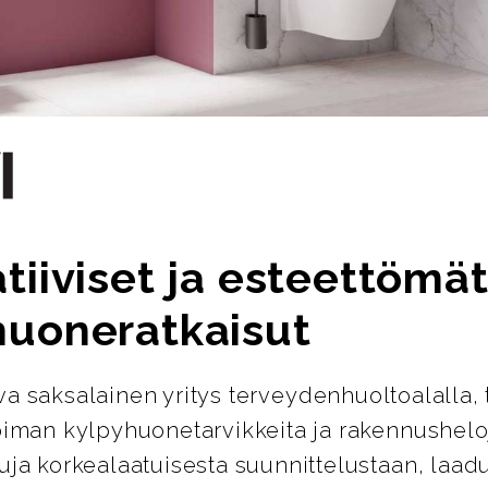
tiiviset ja esteettömä
huoneratkaisut
ava saksalainen yritys terveydenhuoltoalalla, 
oiman kylpyhuonetarvikkeita ja rakennusheloj
uja korkealaatuisesta suunnittelustaan, laad