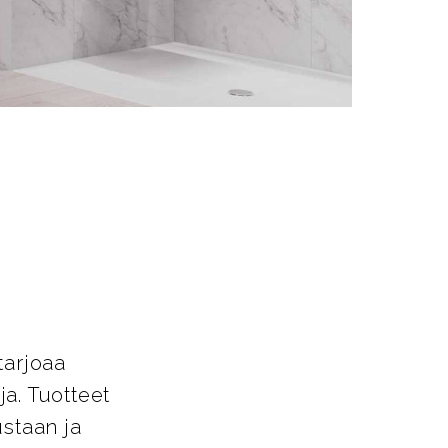
t
tarjoaa
a. Tuotteet
ustaan ja