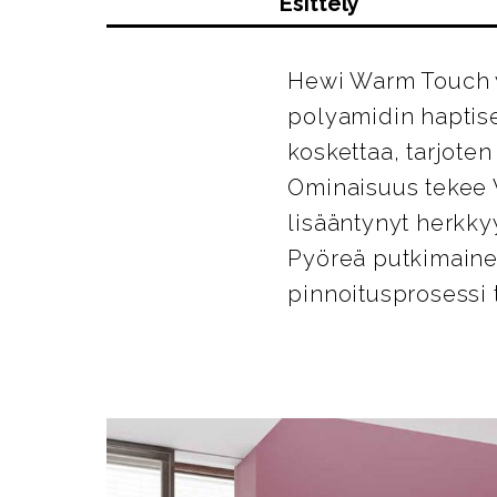
Esittely
Hewi Warm Touch y
polyamidin haptise
koskettaa, tarjote
Ominaisuus tekee Wa
lisääntynyt herkky
Pyöreä putkimaine
pinnoitusprosessi t