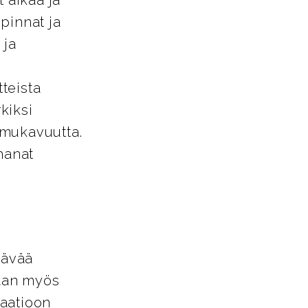
pinnat ja
 ja
tteista
kiksi
a mukavuutta.
hanat
tävää
vaan myös
aatioon