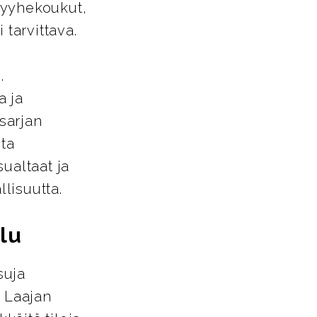
pyyhekoukut,
 tarvittava.
.
a ja
-sarjan
sta
ualtaat ja
llisuutta.
lu
suja
. Laajan