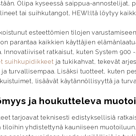
tään. Olipa kyseessä saippua-annostelijat, 
ineet tai suihkutangot, HEWI:ltä löytyy kaikki
koistunut esteettömien tilojen varustamiseen
 on parantaa kaikkien käyttäjien elämänlaatu
ä. Innovatiiviset ratkaisut, kuten System 900 
t suihkupidikkeet
ja tukikahvat, tekevät arje
a turvallisempaa. Lisäksi tuotteet, kuten pes
kuistuimet, lisäävät käytännöllisyyttä ja turva
ömyys ja houkutteleva muotoi
eet tarjoavat teknisesti edistyksellisiä ratkai
 tiloihin yhdistettynä kauniiseen muotoiluun