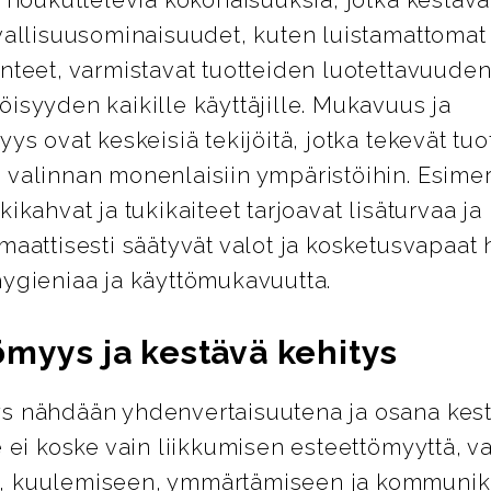
vallisuusominaisuudet, kuten luistamattomat 
nteet, varmistavat tuotteiden luotettavuuden
isyyden kaikille käyttäjille. Mukavuus ja
yys ovat keskeisiä tekijöitä, jotka tekevät tuo
 valinnan monenlaisiin ympäristöihin. Esimer
kikahvat ja tukikaiteet tarjoavat lisäturvaa j
maattisesti säätyvät valot ja kosketusvapaat 
hygieniaa ja käyttömukavuutta.
ömyys ja kestävä kehitys
s nähdään yhdenvertaisuutena ja osana kes
e ei koske vain liikkumisen esteettömyyttä, 
, kuulemiseen, ymmärtämiseen ja kommunik