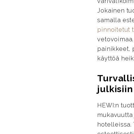
värivalikoim
Jokainen tu
samalla este
pinnoitetut 
vetovoimaa. 
painikkeet, 
käyttöä heik
Turvalli
julkisiin
HEWI:n tuott
mukavuutta j
hotelleissa.
esteettisest