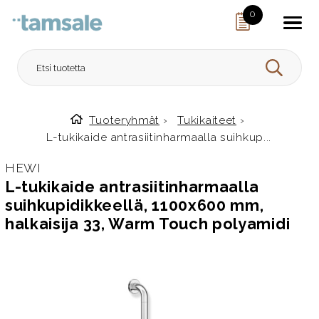
Skip to content
0
HAE
Tuoteryhmät
›
Tukikaiteet
›
Etusivulle
L-tukikaide antrasiitinharmaalla suihkup...
HEWI
L-tukikaide antrasiitinharmaalla
suihkupidikkeellä, 1100x600 mm,
halkaisija 33, Warm Touch polyamidi