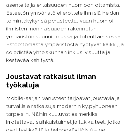
asenteita ja erilaisuuden huomioon ottamista.
Esteetön ympäristö ei erottele ihmisiä heidän
toimintakykynsä perusteella, vaan huomioi
ihmisten moninaisuuden rakennetun
ympäristön suunnittelussa ja toteuttamisessa.
Esteettömästä ympäristöstä hyötyvät kaikki, ja
se edistää yhteiskunnan inklusiivisuutta ja
kestävää kehitystä.
Joustavat ratkaisut ilman
työkaluja
Mobile-sarjan varusteet tarjoavat joustavia ja
turvallisia ratkaisuja modernin kylpyhuoneen
tarpeisiin. Näihin kuuluvat esimerkiksi
irrotettavat suihkuistuimet ja tukikaiteet, jotka
ovat tyylikkäitä ja helppokäyttöisiä – ne