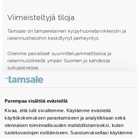
Viimeisteltyjä tiloja
Tamsale on tamperelainen kylpyhuonetarvikkeisiin ja
rakennusheloihin keskittynyt perheyritys.
Olemme palvelleet suunnitteluammattilaisia ja
rakennusliikkeitä ympäri Suomen jo kahdessa
sukupolvessa.
Ota yhteyttä - autamme mielellämme
Tuotekuvastot
Parempaa sisältöä evästeillä
Kivaa, että tulit sivuillemme. Käytämme evästeitä
Instagram
käyttökokemuksen parantamiseen ja analytiikkaan sekä
BIM-objektit
olennaisen toiminnallisuuden mahdollistamiseksi, kuten
tuotekuvastojen esittämiseen. Suostumuksellasi käytämme
Yhteystiedot