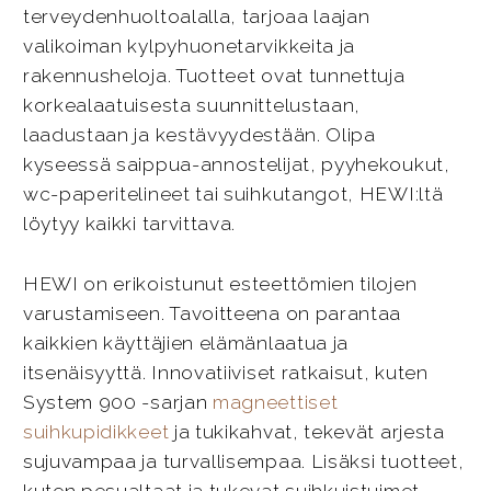
terveydenhuoltoalalla, tarjoaa laajan
valikoiman kylpyhuonetarvikkeita ja
rakennusheloja. Tuotteet ovat tunnettuja
korkealaatuisesta suunnittelustaan,
laadustaan ja kestävyydestään. Olipa
kyseessä saippua-annostelijat, pyyhekoukut,
wc-paperitelineet tai suihkutangot, HEWI:ltä
löytyy kaikki tarvittava.
HEWI on erikoistunut esteettömien tilojen
varustamiseen. Tavoitteena on parantaa
kaikkien käyttäjien elämänlaatua ja
itsenäisyyttä. Innovatiiviset ratkaisut, kuten
System 900 -sarjan
magneettiset
suihkupidikkeet
ja tukikahvat, tekevät arjesta
sujuvampaa ja turvallisempaa. Lisäksi tuotteet,