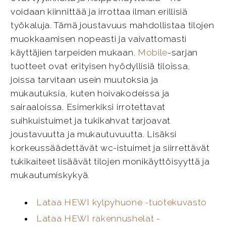
voidaan kiinnittää ja irrottaa ilman erillisiä
työkaluja. Tämä joustavuus mahdollistaa tilojen
muokkaamisen nopeasti ja vaivattomasti
käyttäjien tarpeiden mukaan.
Mobile
-sarjan
tuotteet ovat erityisen hyödyllisiä tiloissa,
joissa tarvitaan usein muutoksia ja
mukautuksia, kuten hoivakodeissa ja
sairaaloissa. Esimerkiksi irrotettavat
suihkuistuimet ja tukikahvat tarjoavat
joustavuutta ja mukautuvuutta. Lisäksi
korkeussäädettävät wc-istuimet ja siirrettävät
tukikaiteet lisäävät tilojen monikäyttöisyyttä ja
mukautumiskykyä.
Lataa HEWI kylpyhuone -tuotekuvasto
Lataa HEWI rakennushelat -