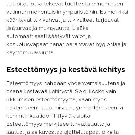
tekijöitä, jotka tekevät tuotteista erinomaisen
valinnan monenlaisiin ympäristöihin. Esimerkiksi
kääntyvät tukikahvat ja tukikaiteet tarjoavat
lisäturvaa ja mukavuutta. Lisäksi
automaattisesti säätyvät valot ja
kosketusvapaat hanat parantavat hygieniaa ja
käyttömukavuutta.
Esteettömyys ja kestävä kehitys
Esteettömyys nähdään yhdenvertaisuutena ja
osana kestävää kehitystä. Se ei koske vain
liikkumisen esteettömyyttä, vaan myös
näkemiseen, kuulemiseen, ymmärtämiseen ja
kommunikaatioon liittyviä asioita.
Esteettömyys merkitsee turvallisuutta ja
laatua, ja se kuvastaa ajattelutapaa, oikeita