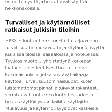
esteettömyyttä ja helpottavat käyttöä
heikkonäköisille.
Turvalliset ja käytännölliset
ratkaisut julkisiin tiloihin
HEWI:n tuotteet on suunniteltu tarjoamaan
turvallisuutta, mukavuutta ja käytännöllisyyttä
julkisissa tiloissa, sairaaloissa ja hotelleissa.
Tyylikäs muotoilu yhdistettynä korkeaan
laatuun luo esteettisesti houkuttelevia
kokonaisuuksia, jotka kestävät aikaa ja
käyttöä. Turvallisuusominaisuudet, kuten
luistamattomat pinnat ja tukevat rakenteet,
varmistavat tuotteiden luotettavuuden ja
helppokäyttöisyyden kaikille käyttäjille.
Mukavuus ja käytännöllisyys ovat keskeisiä