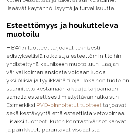
kuten pesualtaat ja tukevat suihkuistuimet,
lisäävät käytännöllisyyttä ja turvallisuutta.
Esteettömyys ja houkutteleva
muotoilu
HEWI:n tuotteet tarjoavat teknisesti
edistyksellisiä ratkaisuja esteettömiin tiloihin
yhdistettynä kauniiseen muotoiluun. Laajan
värivalikoiman ansiosta voidaan luoda
yksilöllisiä ja tyylikkäitä tiloja. Jokainen tuote on
suunniteltu kestämään aikaa ja tarjoamaan
samalla esteettisesti miellyttävän ratkaisun.
Esimerkiksi
PVD-pinnoitetut tuotteet
tarjoavat
sekä kestävyyttä että esteettistä vetovoimaa.
Lisäksi tuotteet, kuten kontrastiväriset kahvat
ja painikkeet, parantavat visuaalista