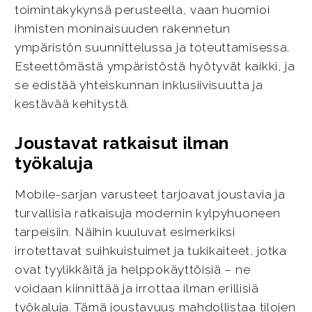
toimintakykynsä perusteella, vaan huomioi
ihmisten moninaisuuden rakennetun
ympäristön suunnittelussa ja toteuttamisessa.
Esteettömästä ympäristöstä hyötyvät kaikki, ja
se edistää yhteiskunnan inklusiivisuutta ja
kestävää kehitystä.
Joustavat ratkaisut ilman
työkaluja
Mobile-sarjan varusteet tarjoavat joustavia ja
turvallisia ratkaisuja modernin kylpyhuoneen
tarpeisiin. Näihin kuuluvat esimerkiksi
irrotettavat suihkuistuimet ja tukikaiteet, jotka
ovat tyylikkäitä ja helppokäyttöisiä – ne
voidaan kiinnittää ja irrottaa ilman erillisiä
työkaluja. Tämä joustavuus mahdollistaa tilojen