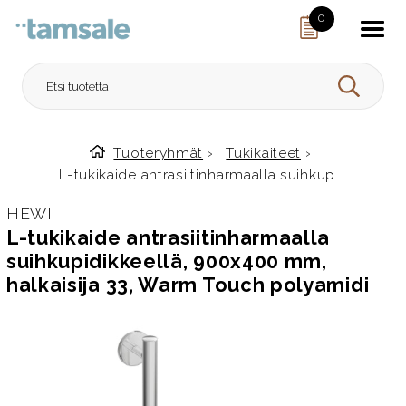
Skip to content
0
HAE
Tuoteryhmät
›
Tukikaiteet
›
Etusivulle
L-tukikaide antrasiitinharmaalla suihkup...
HEWI
L-tukikaide antrasiitinharmaalla
suihkupidikkeellä, 900x400 mm,
halkaisija 33, Warm Touch polyamidi