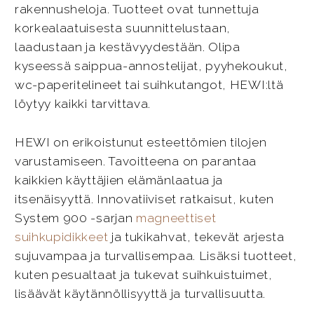
rakennusheloja. Tuotteet ovat tunnettuja
korkealaatuisesta suunnittelustaan,
laadustaan ja kestävyydestään. Olipa
kyseessä saippua-annostelijat, pyyhekoukut,
wc-paperitelineet tai suihkutangot, HEWI:ltä
löytyy kaikki tarvittava.
HEWI on erikoistunut esteettömien tilojen
varustamiseen. Tavoitteena on parantaa
kaikkien käyttäjien elämänlaatua ja
itsenäisyyttä. Innovatiiviset ratkaisut, kuten
System 900 -sarjan
magneettiset
suihkupidikkeet
ja tukikahvat, tekevät arjesta
sujuvampaa ja turvallisempaa. Lisäksi tuotteet,
kuten pesualtaat ja tukevat suihkuistuimet,
lisäävät käytännöllisyyttä ja turvallisuutta.