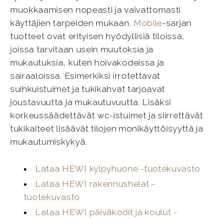
muokkaamisen nopeasti ja vaivattomasti
käyttäjien tarpeiden mukaan.
Mobile
-sarjan
tuotteet ovat erityisen hyödyllisiä tiloissa,
joissa tarvitaan usein muutoksia ja
mukautuksia, kuten hoivakodeissa ja
sairaaloissa. Esimerkiksi irrotettavat
suihkuistuimet ja tukikahvat tarjoavat
joustavuutta ja mukautuvuutta. Lisäksi
korkeussäädettävät wc-istuimet ja siirrettävät
tukikaiteet lisäävät tilojen monikäyttöisyyttä ja
mukautumiskykyä.
Lataa HEWI kylpyhuone -tuotekuvasto
Lataa HEWI rakennushelat -
tuotekuvasto
Lataa HEWI päiväkodit ja koulut -