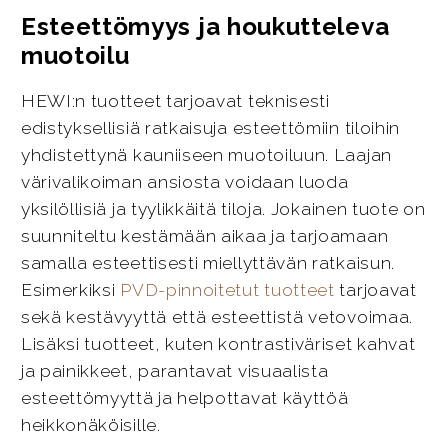
Esteettömyys ja houkutteleva
muotoilu
HEWI:n tuotteet tarjoavat teknisesti
edistyksellisiä ratkaisuja esteettömiin tiloihin
yhdistettynä kauniiseen muotoiluun. Laajan
värivalikoiman ansiosta voidaan luoda
yksilöllisiä ja tyylikkäitä tiloja. Jokainen tuote on
suunniteltu kestämään aikaa ja tarjoamaan
samalla esteettisesti miellyttävän ratkaisun.
Esimerkiksi
PVD-pinnoitetut tuotteet
tarjoavat
sekä kestävyyttä että esteettistä vetovoimaa.
Lisäksi tuotteet, kuten kontrastiväriset kahvat
ja painikkeet, parantavat visuaalista
esteettömyyttä ja helpottavat käyttöä
heikkonäköisille.