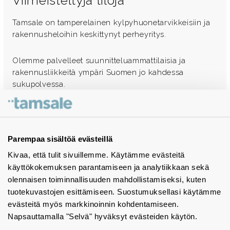
Viimeisteltyjä tiloja
Tamsale on tamperelainen kylpyhuonetarvikkeisiin ja
rakennusheloihin keskittynyt perheyritys.
Olemme palvelleet suunnitteluammattilaisia ja
rakennusliikkeitä ympäri Suomen jo kahdessa
sukupolvessa.
Ota yhteyttä - autamme mielellämme
Tuotekuvastot
Parempaa sisältöä evästeillä
Kivaa, että tulit sivuillemme. Käytämme evästeitä
Instagram
käyttökokemuksen parantamiseen ja analytiikkaan sekä
BIM-objektit
olennaisen toiminnallisuuden mahdollistamiseksi, kuten
tuotekuvastojen esittämiseen. Suostumuksellasi käytämme
Yhteystiedot
evästeitä myös markkinoinnin kohdentamiseen.
Napsauttamalla "Selvä" hyväksyt evästeiden käytön.
Tiedotteet