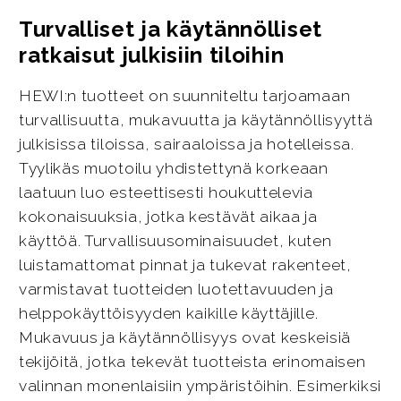
Turvalliset ja käytännölliset
ratkaisut julkisiin tiloihin
HEWI:n tuotteet on suunniteltu tarjoamaan
turvallisuutta, mukavuutta ja käytännöllisyyttä
julkisissa tiloissa, sairaaloissa ja hotelleissa.
Tyylikäs muotoilu yhdistettynä korkeaan
laatuun luo esteettisesti houkuttelevia
kokonaisuuksia, jotka kestävät aikaa ja
käyttöä. Turvallisuusominaisuudet, kuten
luistamattomat pinnat ja tukevat rakenteet,
varmistavat tuotteiden luotettavuuden ja
helppokäyttöisyyden kaikille käyttäjille.
Mukavuus ja käytännöllisyys ovat keskeisiä
tekijöitä, jotka tekevät tuotteista erinomaisen
valinnan monenlaisiin ympäristöihin. Esimerkiksi