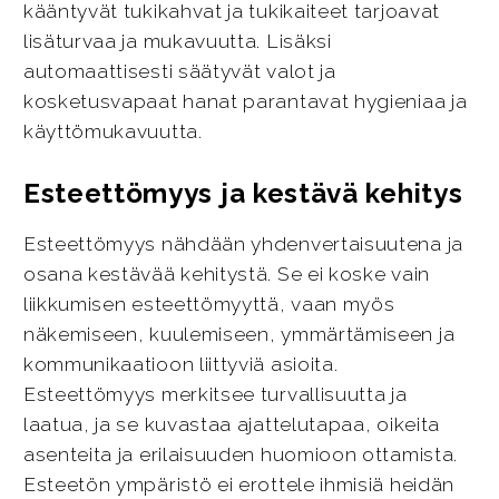
kääntyvät tukikahvat ja tukikaiteet tarjoavat
lisäturvaa ja mukavuutta. Lisäksi
automaattisesti säätyvät valot ja
kosketusvapaat hanat parantavat hygieniaa ja
käyttömukavuutta.
Esteettömyys ja kestävä kehitys
Esteettömyys nähdään yhdenvertaisuutena ja
osana kestävää kehitystä. Se ei koske vain
liikkumisen esteettömyyttä, vaan myös
näkemiseen, kuulemiseen, ymmärtämiseen ja
kommunikaatioon liittyviä asioita.
Esteettömyys merkitsee turvallisuutta ja
laatua, ja se kuvastaa ajattelutapaa, oikeita
asenteita ja erilaisuuden huomioon ottamista.
Esteetön ympäristö ei erottele ihmisiä heidän