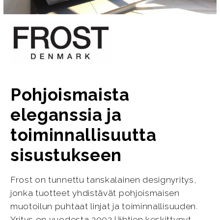
Pohjoismaista
eleganssia ja
toiminnallisuutta
sisustukseen
Frost on tunnettu tanskalainen designyritys,
jonka tuotteet yhdistävät pohjoismaisen
muotoilun puhtaat linjat ja toiminnallisuuden.
Yritys on vuodesta 2002 lähtien keskittynyt