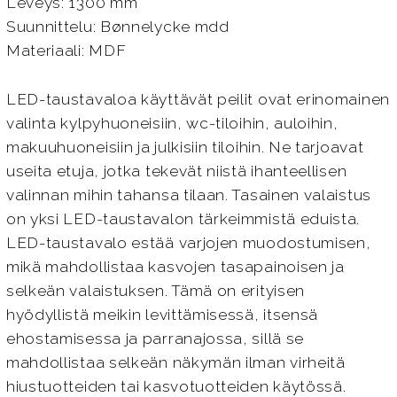
Leveys: 1300 mm
Suunnittelu: Bønnelycke mdd
Materiaali: MDF
LED-taustavaloa käyttävät peilit ovat erinomainen
valinta kylpyhuoneisiin, wc-tiloihin, auloihin,
makuuhuoneisiin ja julkisiin tiloihin. Ne tarjoavat
useita etuja, jotka tekevät niistä ihanteellisen
valinnan mihin tahansa tilaan. Tasainen valaistus
on yksi LED-taustavalon tärkeimmistä eduista.
LED-taustavalo estää varjojen muodostumisen,
mikä mahdollistaa kasvojen tasapainoisen ja
selkeän valaistuksen. Tämä on erityisen
hyödyllistä meikin levittämisessä, itsensä
ehostamisessa ja parranajossa, sillä se
mahdollistaa selkeän näkymän ilman virheitä
hiustuotteiden tai kasvotuotteiden käytössä.