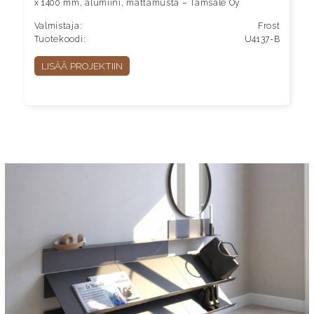
x 1400 mm, alumiini, mattamusta – Tamsale Oy
Valmistaja:
Frost
Tuotekoodi:
U4137-B
LISÄÄ PROJEKTIIN