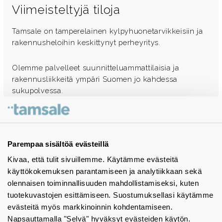
Viimeisteltyjä tiloja
Tamsale on tamperelainen kylpyhuonetarvikkeisiin ja
rakennusheloihin keskittynyt perheyritys.
Olemme palvelleet suunnitteluammattilaisia ja
rakennusliikkeitä ympäri Suomen jo kahdessa
sukupolvessa.
Ota yhteyttä - autamme mielellämme
Tuotekuvastot
Parempaa sisältöä evästeillä
Kivaa, että tulit sivuillemme. Käytämme evästeitä
Instagram
käyttökokemuksen parantamiseen ja analytiikkaan sekä
BIM-objektit
olennaisen toiminnallisuuden mahdollistamiseksi, kuten
tuotekuvastojen esittämiseen. Suostumuksellasi käytämme
Yhteystiedot
evästeitä myös markkinoinnin kohdentamiseen.
Napsauttamalla "Selvä" hyväksyt evästeiden käytön.
Tiedotteet