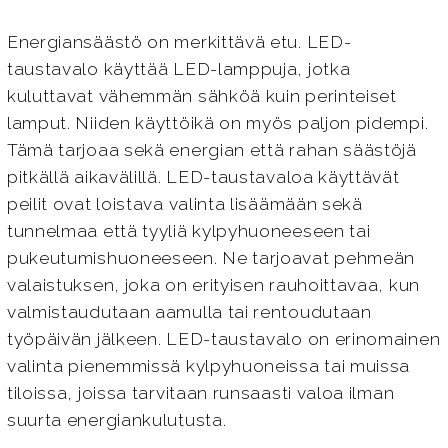
Energiansäästö on merkittävä etu. LED-
taustavalo käyttää LED-lamppuja, jotka
kuluttavat vähemmän sähköä kuin perinteiset
lamput. Niiden käyttöikä on myös paljon pidempi.
Tämä tarjoaa sekä energian että rahan säästöjä
pitkällä aikavälillä. LED-taustavaloa käyttävät
peilit ovat loistava valinta lisäämään sekä
tunnelmaa että tyyliä kylpyhuoneeseen tai
pukeutumishuoneeseen. Ne tarjoavat pehmeän
valaistuksen, joka on erityisen rauhoittavaa, kun
valmistaudutaan aamulla tai rentoudutaan
työpäivän jälkeen. LED-taustavalo on erinomainen
valinta pienemmissä kylpyhuoneissa tai muissa
tiloissa, joissa tarvitaan runsaasti valoa ilman
suurta energiankulutusta.