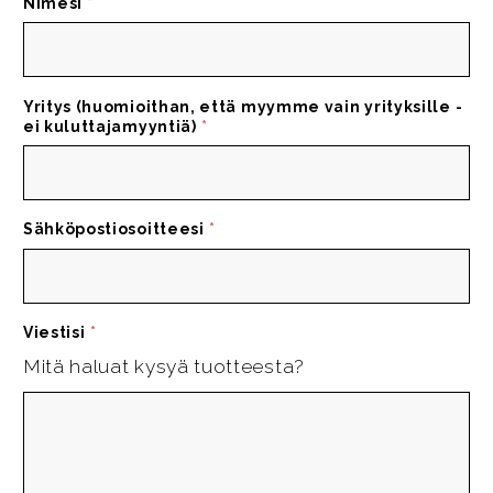
Nimesi
*
Yritys (huomioithan, että myymme vain yrityksille -
ei kuluttajamyyntiä)
*
Sähköpostiosoitteesi
*
Viestisi
*
Mitä haluat kysyä tuotteesta?