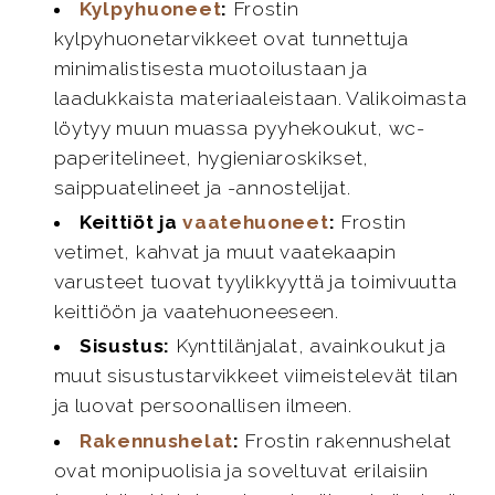
Kylpyhuoneet
:
Frostin
kylpyhuonetarvikkeet ovat tunnettuja
minimalistisesta muotoilustaan ja
laadukkaista materiaaleistaan. Valikoimasta
löytyy muun muassa pyyhekoukut, wc-
paperitelineet, hygieniaroskikset,
saippuatelineet ja -annostelijat.
Keittiöt ja
vaatehuoneet
:
Frostin
vetimet, kahvat ja muut vaatekaapin
varusteet tuovat tyylikkyyttä ja toimivuutta
keittiöön ja vaatehuoneeseen.
Sisustus:
Kynttilänjalat, avainkoukut ja
muut sisustustarvikkeet viimeistelevät tilan
ja luovat persoonallisen ilmeen.
Rakennushelat
:
Frostin rakennushelat
ovat monipuolisia ja soveltuvat erilaisiin