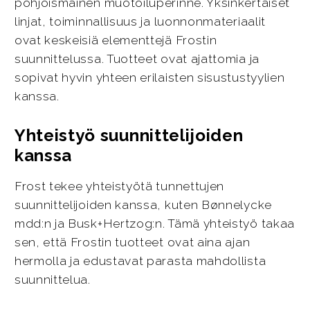
pohjoismainen muotoiluperinne. Yksinkertaiset
linjat, toiminnallisuus ja luonnonmateriaalit
ovat keskeisiä elementtejä Frostin
suunnittelussa. Tuotteet ovat ajattomia ja
sopivat hyvin yhteen erilaisten sisustustyylien
kanssa.
Yhteistyö suunnittelijoiden
kanssa
Frost tekee yhteistyötä tunnettujen
suunnittelijoiden kanssa, kuten Bønnelycke
mdd:n ja Busk+Hertzog:n. Tämä yhteistyö takaa
sen, että Frostin tuotteet ovat aina ajan
hermolla ja edustavat parasta mahdollista
suunnittelua.