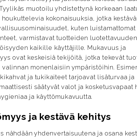
 Tyylikäs muotoilu yhdistettynä korkeaan laa
i houkuttelevia kokonaisuuksia, jotka kestävät
vallisuusominaisuudet, kuten luistamattomat 
nteet, varmistavat tuotteiden luotettavuuden
isyyden kaikille käyttäjille. Mukavuus ja
yys ovat keskeisiä tekijöitä, jotka tekevät tuo
 valinnan monenlaisiin ympäristöihin. Esimer
kikahvat ja tukikaiteet tarjoavat lisäturvaa j
maattisesti säätyvät valot ja kosketusvapaat 
hygieniaa ja käyttömukavuutta.
ömyys ja kestävä kehitys
s nähdään yhdenvertaisuutena ja osana kes