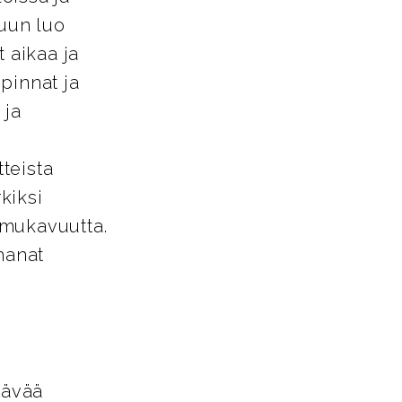
tuun luo
 aikaa ja
pinnat ja
 ja
tteista
kiksi
a mukavuutta.
hanat
tävää