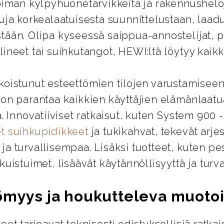
oiman kylpyhuonetarvikkeita ja rakennusheloj
uja korkealaatuisesta suunnittelustaan, laad
tään. Olipa kyseessä saippua-annostelijat, 
ineet tai suihkutangot, HEWI:ltä löytyy kaikki
koistunut esteettömien tilojen varustamiseen
 on parantaa kaikkien käyttäjien elämänlaatu
ä. Innovatiiviset ratkaisut, kuten System 900 
t suihkupidikkeet
ja tukikahvat, tekevät arje
a turvallisempaa. Lisäksi tuotteet, kuten pes
kuistuimet, lisäävät käytännöllisyyttä ja turva
ömyys ja houkutteleva muotoi
eet tarjoavat teknisesti edistyksellisiä ratkai