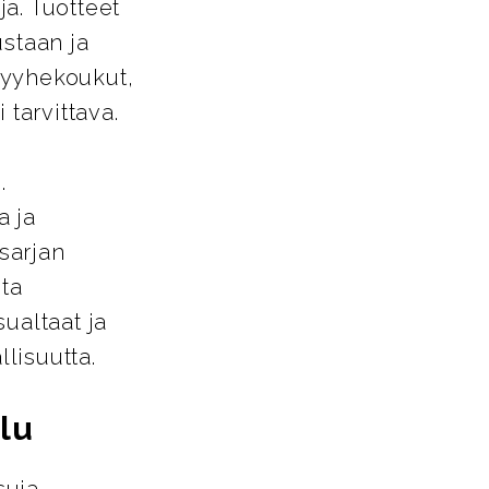
a. Tuotteet
ustaan ja
pyyhekoukut,
 tarvittava.
.
a ja
-sarjan
sta
ualtaat ja
llisuutta.
lu
suja