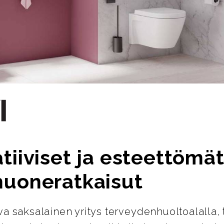
tiiviset ja esteettömä
huoneratkaisut
ava saksalainen yritys terveydenhuoltoalalla, 