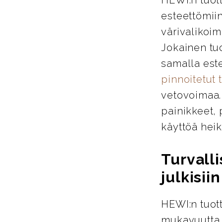
esteettömiin
värivalikoim
Jokainen tu
samalla este
pinnoitetut 
vetovoimaa. 
painikkeet, 
käyttöä heik
Turvalli
julkisiin
HEWI:n tuott
mukavuutta j