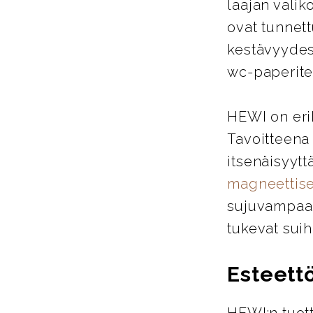
laajan valik
ovat tunnett
kestävyydes
wc-paperitel
HEWI on eri
Tavoitteena
itsenäisyytt
magneettise
sujuvampaa j
tukevat suih
Esteett
HEWI:n tuott