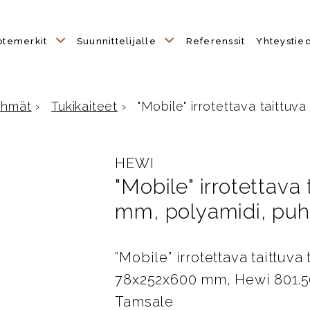
otemerkit
Suunnittelijalle
Referenssit
Yhteystie
yhmät
›
Tukikaiteet
›
"Mobile" irrotettava taittuva 
e
HEWI
"Mobile" irrotettava
mm, polyamidi, puh
”Mobile” irrotettava taittuv
78x252x600 mm, Hewi 801.5
Tamsale