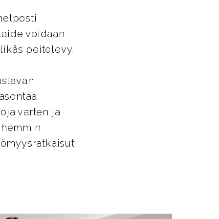
helposti
ikaide voidaan
likäs peitelevy.
ustavan
 asentaa
oja varten ja
Myöhemmin
ttömyysratkaisut