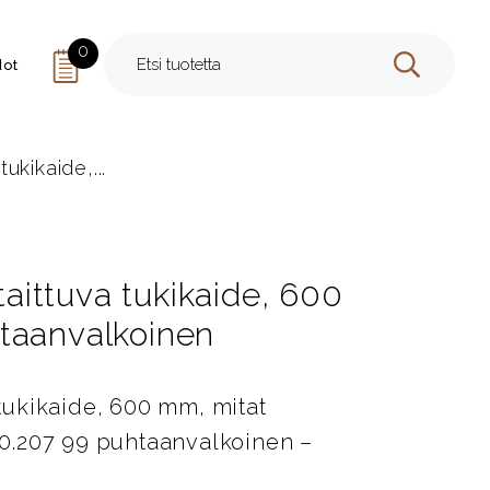
0
dot
HAE
tukikaide,...
 taittuva tukikaide, 600
taanvalkoinen
a tukikaide, 600 mm, mitat
0.207 99 puhtaanvalkoinen –