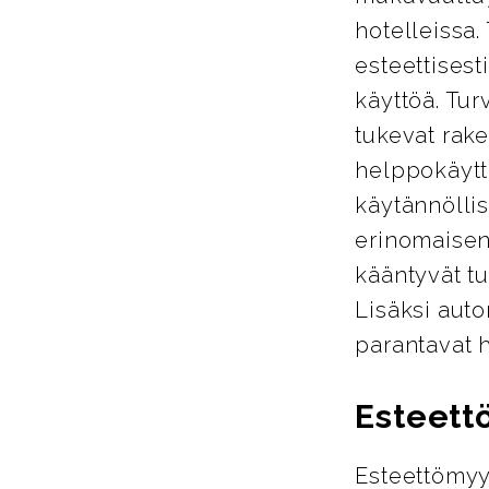
hotelleissa.
esteettisest
käyttöä. Tur
tukevat rake
helppokäyttö
käytännöllis
erinomaisen
kääntyvät tu
Lisäksi auto
parantavat 
Esteett
Esteettömyy