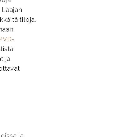
. Laajan
käitä tiloja.
amaan
PVD-
tistä
t ja
ottavat
loissa ja