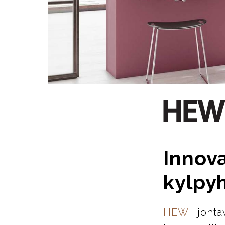
Innova
kylpy
HEWI
, joht