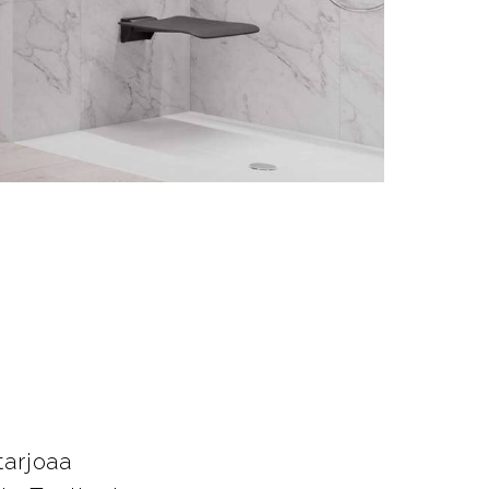
t
tarjoaa