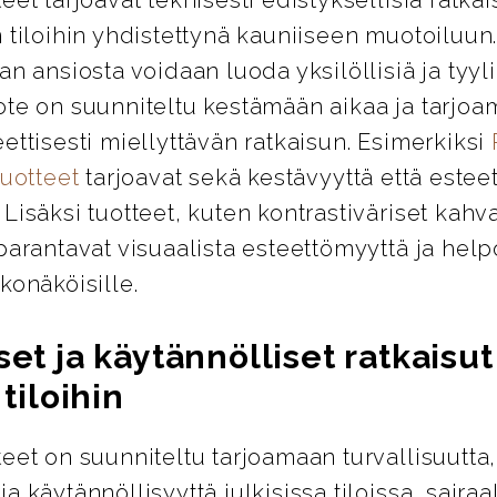
 tiloihin yhdistettynä kauniiseen muotoiluun
an ansiosta voidaan luoda yksilöllisiä ja tyylik
ote on suunniteltu kestämään aikaa ja tarjo
ettisesti miellyttävän ratkaisun. Esimerkiksi
tuotteet
tarjoavat sekä kestävyyttä että esteet
Lisäksi tuotteet, kuten kontrastiväriset kahva
parantavat visuaalista esteettömyyttä ja help
konäköisille.
set ja käytännölliset ratkaisut
 tiloihin
eet on suunniteltu tarjoamaan turvallisuutta,
a käytännöllisyyttä julkisissa tiloissa, sairaa