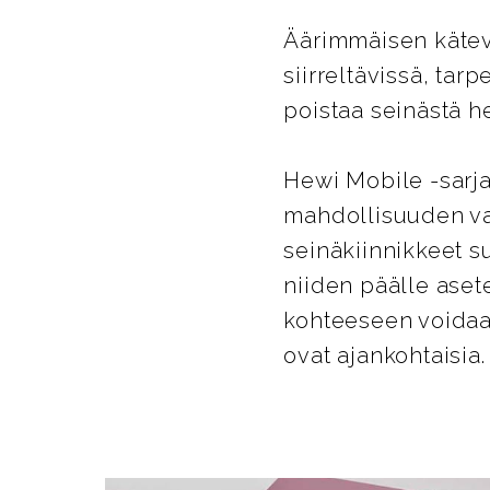
Äärimmäisen kätevä
siirreltävissä, tar
poistaa seinästä he
Hewi Mobile -sarja
mahdollisuuden va
seinäkiinnikkeet su
niiden päälle aset
kohteeseen voidaan
ovat ajankohtaisia.