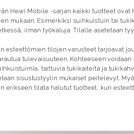
n Hewi Mobile -sarjan kaikki tuotteet ovat 
peen mukaan. Esimerkiksi suihkuistuin tai tuk
tkessä, ilman työkaluja. Tilalle asetetaan tyy
n esteettömien tilojen varusteet tarjoavat jo
rautua tulevaisuuteen. Kohteeseen voidaan
ihkuistuimia, taittuvia tukikaiteita ja tukikahv
etaan sisustustyylin mukaiset peitelevyt. 
 erikseen tilata halutut tuotteet, kun estee