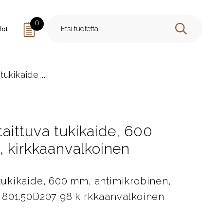
0
dot
HAE
tukikaide,...
 taittuva tukikaide, 600
, kirkkaanvalkoinen
a tukikaide, 600 mm, antimikrobinen,
 801.50D207 98 kirkkaanvalkoinen