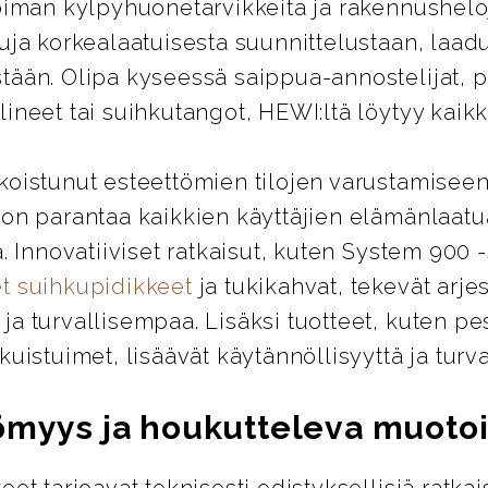
oiman kylpyhuonetarvikkeita ja rakennusheloj
uja korkealaatuisesta suunnittelustaan, laad
tään. Olipa kyseessä saippua-annostelijat, 
ineet tai suihkutangot, HEWI:ltä löytyy kaikki
koistunut esteettömien tilojen varustamiseen
 on parantaa kaikkien käyttäjien elämänlaatu
ä. Innovatiiviset ratkaisut, kuten System 900 
t suihkupidikkeet
ja tukikahvat, tekevät arje
a turvallisempaa. Lisäksi tuotteet, kuten pes
kuistuimet, lisäävät käytännöllisyyttä ja turva
ömyys ja houkutteleva muotoi
eet tarjoavat teknisesti edistyksellisiä ratkai