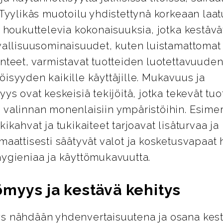
 Tyylikäs muotoilu yhdistettynä korkeaan laa
i houkuttelevia kokonaisuuksia, jotka kestävät
vallisuusominaisuudet, kuten luistamattomat 
nteet, varmistavat tuotteiden luotettavuuden
isyyden kaikille käyttäjille. Mukavuus ja
yys ovat keskeisiä tekijöitä, jotka tekevät tuo
 valinnan monenlaisiin ympäristöihin. Esimer
kikahvat ja tukikaiteet tarjoavat lisäturvaa j
maattisesti säätyvät valot ja kosketusvapaat 
hygieniaa ja käyttömukavuutta.
ömyys ja kestävä kehitys
s nähdään yhdenvertaisuutena ja osana kes