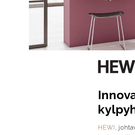
Innova
kylpy
HEWI
, joht