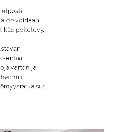
helposti
ikaide voidaan
likäs peitelevy.
ustavan
 asentaa
oja varten ja
Myöhemmin
ttömyysratkaisut