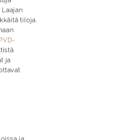
. Laajan
käitä tiloja.
amaan
PVD-
tistä
t ja
ottavat
loissa ja