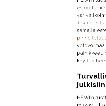
esteettömiin
värivalikoim
Jokainen tu
samalla este
pinnoitetut 
vetovoimaa. 
painikkeet, 
käyttöä heik
Turvalli
julkisiin
HEWI:n tuott
mukavuutta j