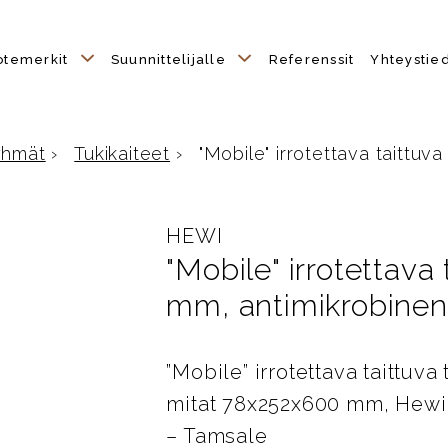
otemerkit
Suunnittelijalle
Referenssit
Yhteystie
yhmät
›
Tukikaiteet
›
"Mobile" irrotettava taittuva 
e
HEWI
"Mobile" irrotettava
mm, antimikrobinen
”Mobile” irrotettava taittuv
mitat 78x252x600 mm, Hewi
– Tamsale