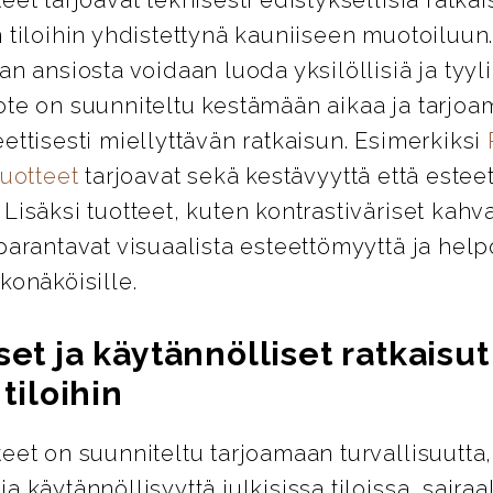
 tiloihin yhdistettynä kauniiseen muotoiluun
an ansiosta voidaan luoda yksilöllisiä ja tyylik
ote on suunniteltu kestämään aikaa ja tarjo
ettisesti miellyttävän ratkaisun. Esimerkiksi
tuotteet
tarjoavat sekä kestävyyttä että esteet
Lisäksi tuotteet, kuten kontrastiväriset kahva
parantavat visuaalista esteettömyyttä ja help
konäköisille.
set ja käytännölliset ratkaisut
 tiloihin
eet on suunniteltu tarjoamaan turvallisuutta,
a käytännöllisyyttä julkisissa tiloissa, sairaa