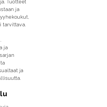
a. Tuotteet
ustaan ja
pyyhekoukut,
 tarvittava.
.
a ja
-sarjan
sta
ualtaat ja
llisuutta.
lu
suja