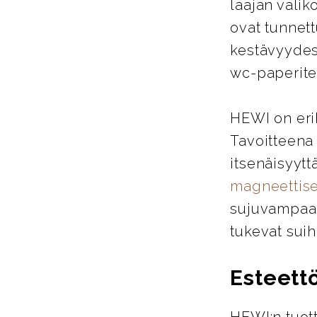
laajan valik
ovat tunnett
kestävyydes
wc-paperitel
HEWI on eri
Tavoitteena
itsenäisyytt
magneettise
sujuvampaa j
tukevat suih
Esteett
HEWI:n tuott