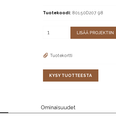
Tuotekoodi:
801.50D207 98
LISÄÄ PROJEKTIIN
Tuotekortti
KYSY TUOTTEESTA
Ominaisuudet