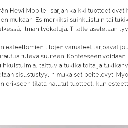
n Hewi Mobile -sarjan kaikki tuotteet ovat 
peen mukaan. Esimerkiksi suihkuistuin tai tuk
tkessä, ilman työkaluja. Tilalle asetetaan tyy
n esteettömien tilojen varusteet tarjoavat jo
rautua tulevaisuuteen. Kohteeseen voidaan
ihkuistuimia, taittuvia tukikaiteita ja tukikahv
etaan sisustustyylin mukaiset peitelevyt. 
 erikseen tilata halutut tuotteet, kun estee