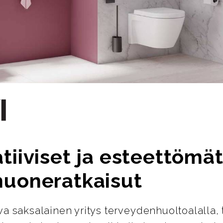
tiiviset ja esteettömä
huoneratkaisut
ava saksalainen yritys terveydenhuoltoalalla, 