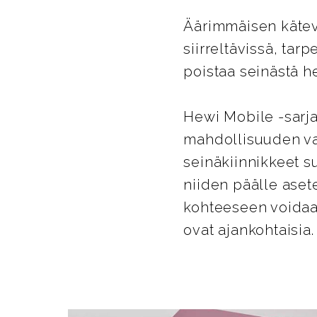
Äärimmäisen kätevä
siirreltävissä, tar
poistaa seinästä he
Hewi Mobile -sarja
mahdollisuuden va
seinäkiinnikkeet su
niiden päälle aset
kohteeseen voidaan
ovat ajankohtaisia.