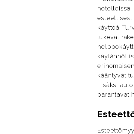
hotelleissa.
esteettisest
käyttöä. Tur
tukevat rake
helppokäyttö
käytännöllis
erinomaisen
kääntyvät tu
Lisäksi auto
parantavat 
Esteett
Esteettömyy