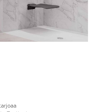
t
tarjoaa