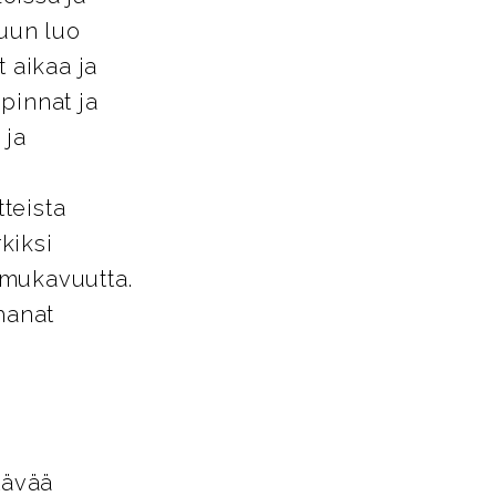
tuun luo
 aikaa ja
pinnat ja
 ja
tteista
kiksi
a mukavuutta.
hanat
tävää