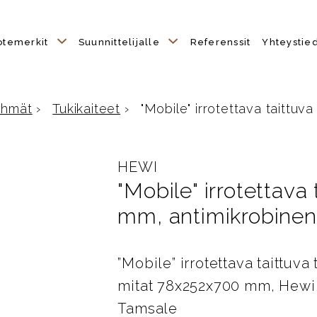
otemerkit
Suunnittelijalle
Referenssit
Yhteystie
yhmät
›
Tukikaiteet
›
"Mobile" irrotettava taittuva 
e
HEWI
"Mobile" irrotettava
mm, antimikrobinen
”Mobile” irrotettava taittuv
mitat 78x252x700 mm, Hewi 
Tamsale