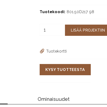
Tuotekoodi:
801.50D217 98
LISÄÄ PROJEKTIIN
Tuotekortti
KYSY TUOTTEESTA
Ominaisuudet