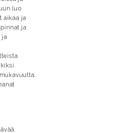
tuun luo
 aikaa ja
pinnat ja
 ja
tteista
kiksi
a mukavuutta.
hanat
tävää