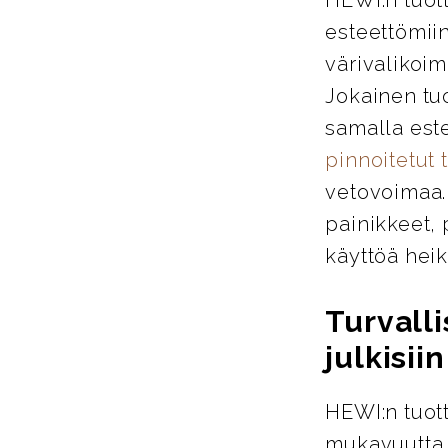
esteettömiin
värivalikoim
Jokainen tu
samalla este
pinnoitetut 
vetovoimaa. 
painikkeet, 
käyttöä heik
Turvalli
julkisiin
HEWI:n tuott
mukavuutta j