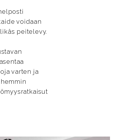
helposti
ikaide voidaan
likäs peitelevy.
ustavan
 asentaa
oja varten ja
Myöhemmin
ttömyysratkaisut