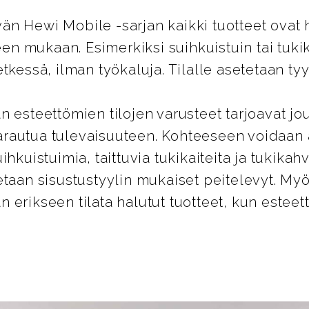
n Hewi Mobile -sarjan kaikki tuotteet ovat 
peen mukaan. Esimerkiksi suihkuistuin tai tuk
tkessä, ilman työkaluja. Tilalle asetetaan tyy
n esteettömien tilojen varusteet tarjoavat jo
rautua tulevaisuuteen. Kohteeseen voidaan
ihkuistuimia, taittuvia tukikaiteita ja tukikahv
etaan sisustustyylin mukaiset peitelevyt. 
 erikseen tilata halutut tuotteet, kun estee