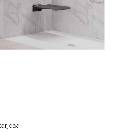
t
tarjoaa