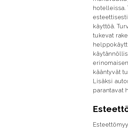
hotelleissa.
esteettisest
käyttöä. Tur
tukevat rake
helppokäyttö
käytännöllis
erinomaisen
kääntyvät tu
Lisäksi auto
parantavat 
Esteett
Esteettömyy