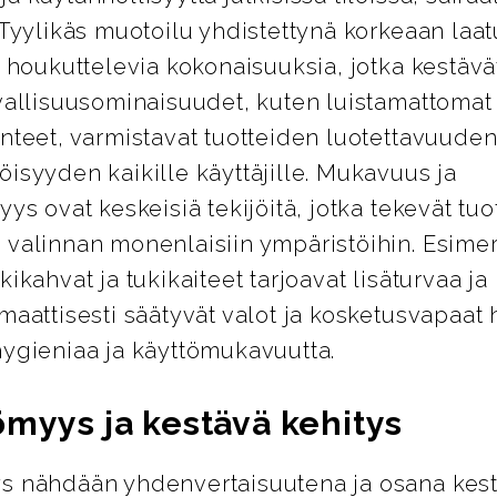
 Tyylikäs muotoilu yhdistettynä korkeaan laa
i houkuttelevia kokonaisuuksia, jotka kestävät
vallisuusominaisuudet, kuten luistamattomat 
nteet, varmistavat tuotteiden luotettavuuden
isyyden kaikille käyttäjille. Mukavuus ja
yys ovat keskeisiä tekijöitä, jotka tekevät tuo
 valinnan monenlaisiin ympäristöihin. Esimer
kikahvat ja tukikaiteet tarjoavat lisäturvaa j
maattisesti säätyvät valot ja kosketusvapaat 
hygieniaa ja käyttömukavuutta.
ömyys ja kestävä kehitys
s nähdään yhdenvertaisuutena ja osana kes