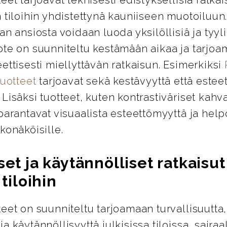
 tiloihin yhdistettynä kauniiseen muotoiluun
an ansiosta voidaan luoda yksilöllisiä ja tyylik
ote on suunniteltu kestämään aikaa ja tarjo
ettisesti miellyttävän ratkaisun. Esimerkiksi
tuotteet
tarjoavat sekä kestävyyttä että esteet
Lisäksi tuotteet, kuten kontrastiväriset kahva
parantavat visuaalista esteettömyyttä ja help
konäköisille.
set ja käytännölliset ratkaisut
 tiloihin
eet on suunniteltu tarjoamaan turvallisuutta,
a käytännöllisyyttä julkisissa tiloissa, sairaa