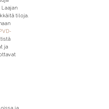
. Laajan
käitä tiloja.
amaan
PVD-
tistä
t ja
ottavat
loissa ja