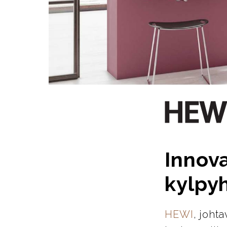
Innova
kylpy
HEWI
, joht