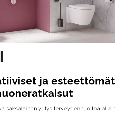
tiiviset ja esteettömä
huoneratkaisut
ava saksalainen yritys terveydenhuoltoalalla, 