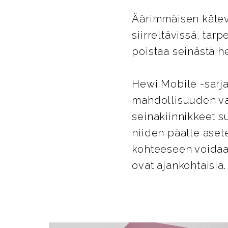
Äärimmäisen kätevä
siirreltävissä, tar
poistaa seinästä he
Hewi Mobile -sarja
mahdollisuuden va
seinäkiinnikkeet su
niiden päälle aset
kohteeseen voidaan
ovat ajankohtaisia.