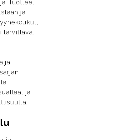
a. Tuotteet
ustaan ja
pyyhekoukut,
 tarvittava.
.
a ja
-sarjan
sta
ualtaat ja
llisuutta.
lu
suja