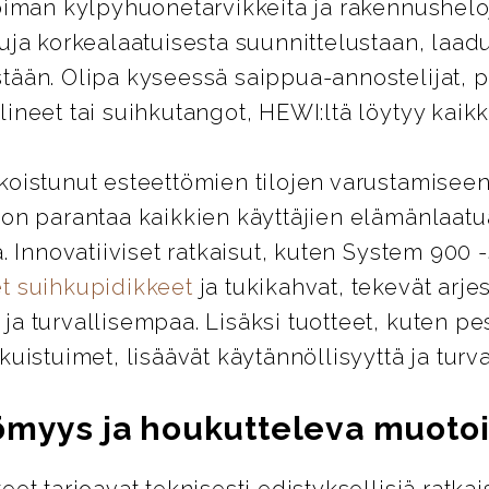
oiman kylpyhuonetarvikkeita ja rakennusheloj
uja korkealaatuisesta suunnittelustaan, laad
tään. Olipa kyseessä saippua-annostelijat, 
ineet tai suihkutangot, HEWI:ltä löytyy kaikki
koistunut esteettömien tilojen varustamiseen
 on parantaa kaikkien käyttäjien elämänlaatu
ä. Innovatiiviset ratkaisut, kuten System 900 
t suihkupidikkeet
ja tukikahvat, tekevät arje
a turvallisempaa. Lisäksi tuotteet, kuten pes
kuistuimet, lisäävät käytännöllisyyttä ja turva
ömyys ja houkutteleva muotoi
eet tarjoavat teknisesti edistyksellisiä ratkai