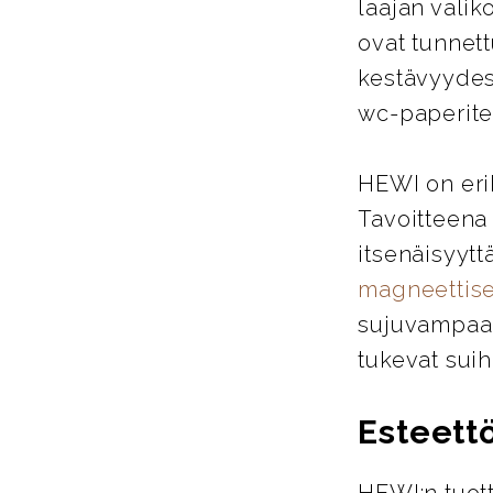
laajan valik
ovat tunnett
kestävyydes
wc-paperitel
HEWI on eri
Tavoitteena
itsenäisyytt
magneettise
sujuvampaa j
tukevat suih
Esteett
HEWI:n tuott