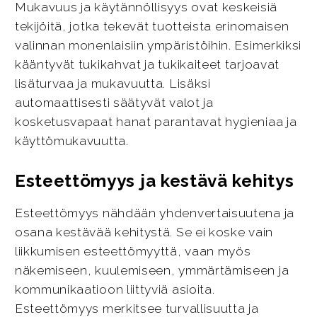
Mukavuus ja käytännöllisyys ovat keskeisiä
tekijöitä, jotka tekevät tuotteista erinomaisen
valinnan monenlaisiin ympäristöihin. Esimerkiksi
kääntyvät tukikahvat ja tukikaiteet tarjoavat
lisäturvaa ja mukavuutta. Lisäksi
automaattisesti säätyvät valot ja
kosketusvapaat hanat parantavat hygieniaa ja
käyttömukavuutta.
Esteettömyys ja kestävä kehitys
Esteettömyys nähdään yhdenvertaisuutena ja
osana kestävää kehitystä. Se ei koske vain
liikkumisen esteettömyyttä, vaan myös
näkemiseen, kuulemiseen, ymmärtämiseen ja
kommunikaatioon liittyviä asioita.
Esteettömyys merkitsee turvallisuutta ja