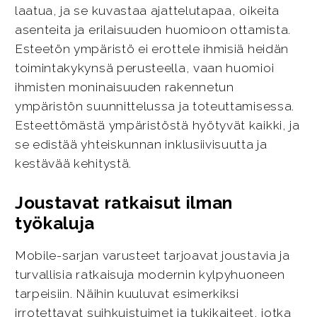
laatua, ja se kuvastaa ajattelutapaa, oikeita
asenteita ja erilaisuuden huomioon ottamista.
Esteetön ympäristö ei erottele ihmisiä heidän
toimintakykynsä perusteella, vaan huomioi
ihmisten moninaisuuden rakennetun
ympäristön suunnittelussa ja toteuttamisessa.
Esteettömästä ympäristöstä hyötyvät kaikki, ja
se edistää yhteiskunnan inklusiivisuutta ja
kestävää kehitystä.
Joustavat ratkaisut ilman
työkaluja
Mobile-sarjan varusteet tarjoavat joustavia ja
turvallisia ratkaisuja modernin kylpyhuoneen
tarpeisiin. Näihin kuuluvat esimerkiksi
irrotettavat suihkuistuimet ja tukikaiteet, jotka