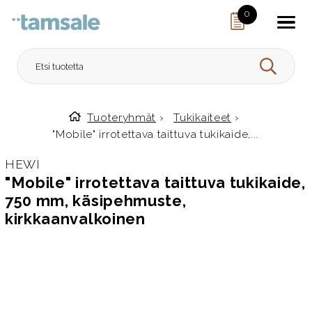
Skip to content
0
HAE
Tuoteryhmät
›
Tukikaiteet
›
Etusivulle
"Mobile" irrotettava taittuva tukikaide,...
HEWI
"Mobile" irrotettava taittuva tukikaide,
750 mm, käsipehmuste,
kirkkaanvalkoinen