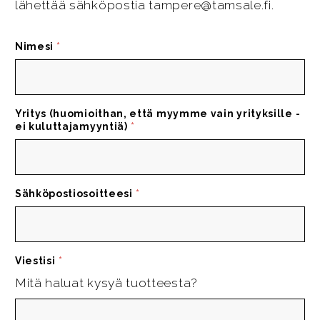
lähettää sähköpostia tampere@tamsale.fi.
Nimesi
*
Yritys (huomioithan, että myymme vain yrityksille -
ei kuluttajamyyntiä)
*
Sähköpostiosoitteesi
*
Viestisi
*
Mitä haluat kysyä tuotteesta?