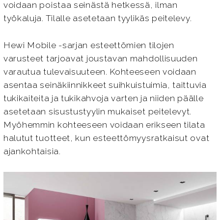
voidaan poistaa seinästä hetkessä, ilman
työkaluja. Tilalle asetetaan tyylikäs peitelevy.
Hewi Mobile -sarjan esteettömien tilojen
varusteet tarjoavat joustavan mahdollisuuden
varautua tulevaisuuteen. Kohteeseen voidaan
asentaa seinäkiinnikkeet suihkuistuimia, taittuvia
tukikaiteita ja tukikahvoja varten ja niiden päälle
asetetaan sisustustyylin mukaiset peitelevyt.
Myöhemmin kohteeseen voidaan erikseen tilata
halutut tuotteet, kun esteettömyysratkaisut ovat
ajankohtaisia.