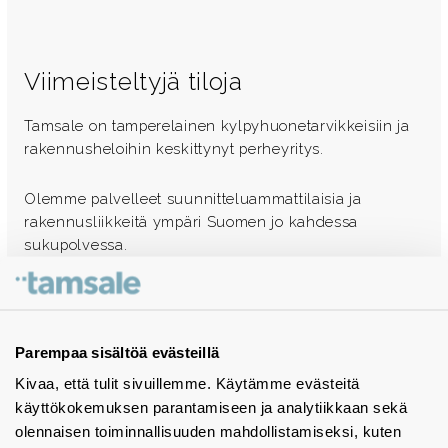
Viimeisteltyjä tiloja
Tamsale on tamperelainen kylpyhuonetarvikkeisiin ja
rakennusheloihin keskittynyt perheyritys.
Olemme palvelleet suunnitteluammattilaisia ja
rakennusliikkeitä ympäri Suomen jo kahdessa
sukupolvessa.
Ota yhteyttä - autamme mielellämme
Tuotekuvastot
Parempaa sisältöä evästeillä
Kivaa, että tulit sivuillemme. Käytämme evästeitä
Instagram
käyttökokemuksen parantamiseen ja analytiikkaan sekä
BIM-objektit
olennaisen toiminnallisuuden mahdollistamiseksi, kuten