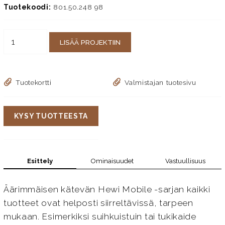
Tuotekoodi:
801.50.248 98
LISÄÄ PROJEKTIIN
Tuotekortti
Valmistajan tuotesivu
KYSY TUOTTEESTA
Esittely
Ominaisuudet
Vastuullisuus
Äärimmäisen kätevän Hewi Mobile -sarjan kaikki
tuotteet ovat helposti siirreltävissä, tarpeen
mukaan. Esimerkiksi suihkuistuin tai tukikaide