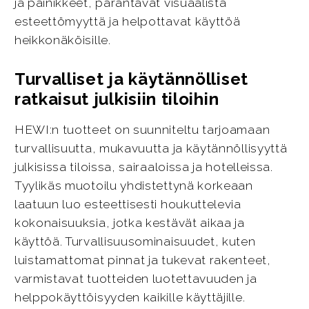
ja painikkeet, parantavat visuaalista
esteettömyyttä ja helpottavat käyttöä
heikkonäköisille.
Turvalliset ja käytännölliset
ratkaisut julkisiin tiloihin
HEWI:n tuotteet on suunniteltu tarjoamaan
turvallisuutta, mukavuutta ja käytännöllisyyttä
julkisissa tiloissa, sairaaloissa ja hotelleissa.
Tyylikäs muotoilu yhdistettynä korkeaan
laatuun luo esteettisesti houkuttelevia
kokonaisuuksia, jotka kestävät aikaa ja
käyttöä. Turvallisuusominaisuudet, kuten
luistamattomat pinnat ja tukevat rakenteet,
varmistavat tuotteiden luotettavuuden ja
helppokäyttöisyyden kaikille käyttäjille.