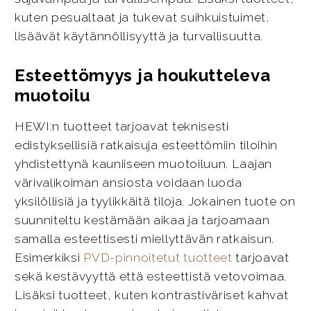
kuten pesualtaat ja tukevat suihkuistuimet,
lisäävät käytännöllisyyttä ja turvallisuutta.
Esteettömyys ja houkutteleva
muotoilu
HEWI:n tuotteet tarjoavat teknisesti
edistyksellisiä ratkaisuja esteettömiin tiloihin
yhdistettynä kauniiseen muotoiluun. Laajan
värivalikoiman ansiosta voidaan luoda
yksilöllisiä ja tyylikkäitä tiloja. Jokainen tuote on
suunniteltu kestämään aikaa ja tarjoamaan
samalla esteettisesti miellyttävän ratkaisun.
Esimerkiksi
PVD-pinnoitetut tuotteet
tarjoavat
sekä kestävyyttä että esteettistä vetovoimaa.
Lisäksi tuotteet, kuten kontrastiväriset kahvat