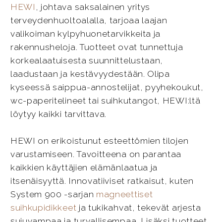
HEWI
, johtava saksalainen yritys
terveydenhuoltoalalla, tarjoaa laajan
valikoiman kylpyhuonetarvikkeita ja
rakennusheloja. Tuotteet ovat tunnettuja
korkealaatuisesta suunnittelustaan,
laadustaan ja kestävyydestään. Olipa
kyseessä saippua-annostelijat, pyyhekoukut,
wc-paperitelineet tai suihkutangot, HEWI:ltä
löytyy kaikki tarvittava.
HEWI on erikoistunut esteettömien tilojen
varustamiseen. Tavoitteena on parantaa
kaikkien käyttäjien elämänlaatua ja
itsenäisyyttä. Innovatiiviset ratkaisut, kuten
System 900 -sarjan
magneettiset
suihkupidikkeet
ja tukikahvat, tekevät arjesta
sujuvampaa ja turvallisempaa. Lisäksi tuotteet,