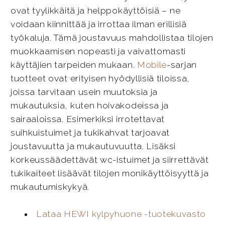
ovat tyylikkäitä ja helppokäyttöisiä – ne
voidaan kiinnittää ja irrottaa ilman erillisiä
työkaluja. Tämä joustavuus mahdollistaa tilojen
muokkaamisen nopeasti ja vaivattomasti
käyttäjien tarpeiden mukaan.
Mobile
-sarjan
tuotteet ovat erityisen hyödyllisiä tiloissa,
joissa tarvitaan usein muutoksia ja
mukautuksia, kuten hoivakodeissa ja
sairaaloissa. Esimerkiksi irrotettavat
suihkuistuimet ja tukikahvat tarjoavat
joustavuutta ja mukautuvuutta. Lisäksi
korkeussäädettävät wc-istuimet ja siirrettävät
tukikaiteet lisäävät tilojen monikäyttöisyyttä ja
mukautumiskykyä.
Lataa HEWI kylpyhuone -tuotekuvasto