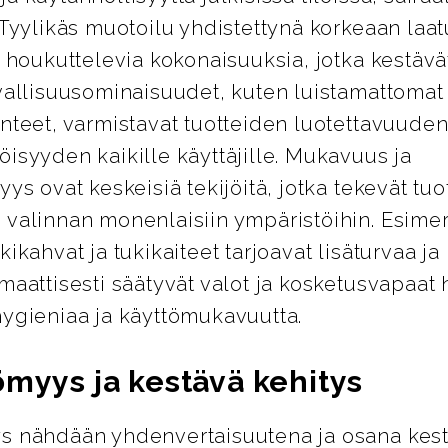
 Tyylikäs muotoilu yhdistettynä korkeaan laa
i houkuttelevia kokonaisuuksia, jotka kestävät
vallisuusominaisuudet, kuten luistamattomat 
nteet, varmistavat tuotteiden luotettavuuden
isyyden kaikille käyttäjille. Mukavuus ja
yys ovat keskeisiä tekijöitä, jotka tekevät tuo
 valinnan monenlaisiin ympäristöihin. Esimer
kikahvat ja tukikaiteet tarjoavat lisäturvaa j
maattisesti säätyvät valot ja kosketusvapaat 
hygieniaa ja käyttömukavuutta.
ömyys ja kestävä kehitys
s nähdään yhdenvertaisuutena ja osana kes