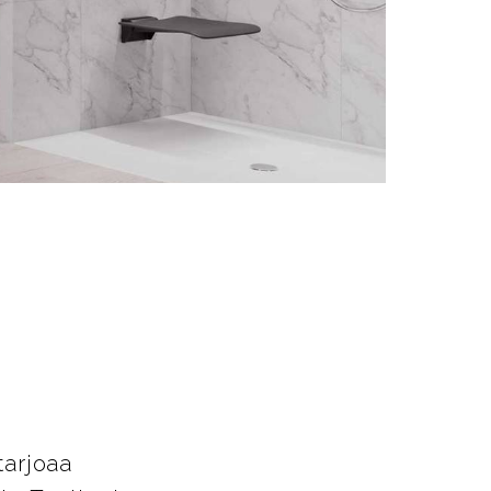
t
tarjoaa