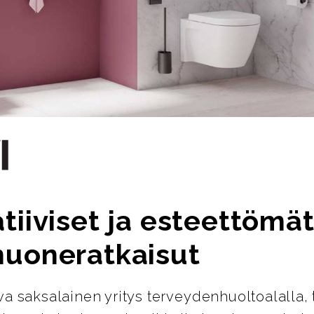
tiiviset ja esteettömä
huoneratkaisut
ava saksalainen yritys terveydenhuoltoalalla, 