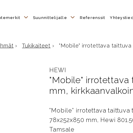
otemerkit
Suunnittelijalle
Referenssit
Yhteystie
yhmät
›
Tukikaiteet
›
"Mobile" irrotettava taittuva 
e
HEWI
"Mobile" irrotettava
mm, kirkkaanvalkoi
”Mobile” irrotettava taittuva
78x252x850 mm, Hewi 801.50
Tamsale