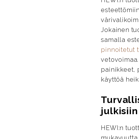
esteettömiin
värivalikoim
Jokainen tu
samalla este
pinnoitetut 
vetovoimaa. 
painikkeet, 
käyttöä heik
Turvalli
julkisiin
HEWI:n tuott
mukavuutta j