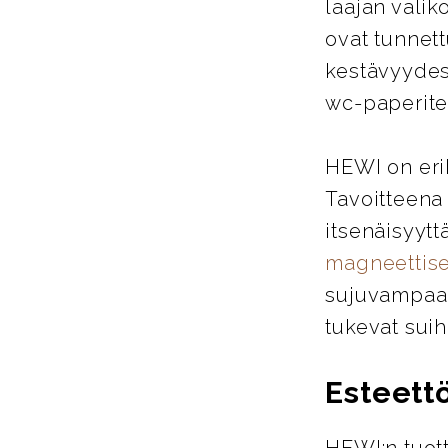
laajan valik
ovat tunnett
kestävyydes
wc-paperitel
HEWI on eri
Tavoitteena
itsenäisyytt
magneettise
sujuvampaa j
tukevat suih
Esteett
HEWI:n tuott