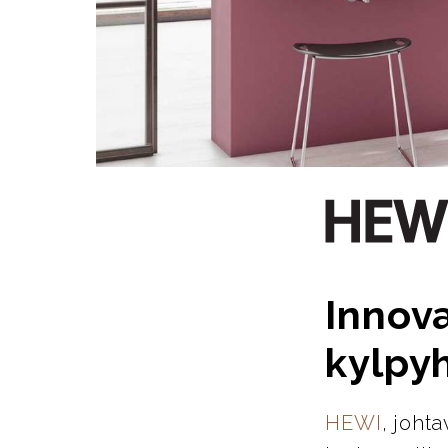
Innova
kylpy
HEWI
, joht