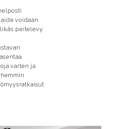
helposti
ikaide voidaan
likäs peitelevy.
ustavan
 asentaa
oja varten ja
Myöhemmin
ttömyysratkaisut