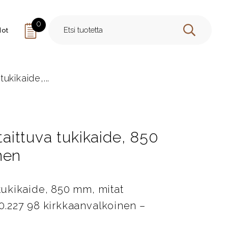
0
dot
HAE
tukikaide,...
 taittuva tukikaide, 850
nen
 tukikaide, 850 mm, mitat
.227 98 kirkkaanvalkoinen –