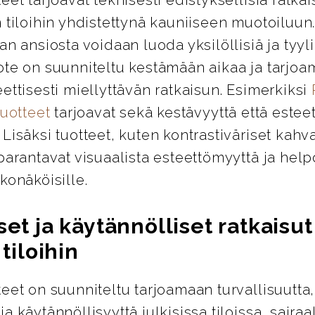
 tiloihin yhdistettynä kauniiseen muotoiluun
an ansiosta voidaan luoda yksilöllisiä ja tyylik
ote on suunniteltu kestämään aikaa ja tarjo
ettisesti miellyttävän ratkaisun. Esimerkiksi
tuotteet
tarjoavat sekä kestävyyttä että esteet
Lisäksi tuotteet, kuten kontrastiväriset kahva
parantavat visuaalista esteettömyyttä ja help
konäköisille.
set ja käytännölliset ratkaisut
 tiloihin
eet on suunniteltu tarjoamaan turvallisuutta,
a käytännöllisyyttä julkisissa tiloissa, sairaa