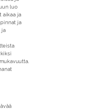
tuun luo
 aikaa ja
pinnat ja
 ja
tteista
kiksi
a mukavuutta.
hanat
tävää