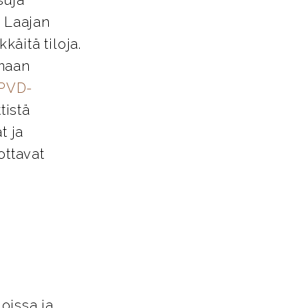
. Laajan
käitä tiloja.
amaan
PVD-
tistä
t ja
ottavat
loissa ja