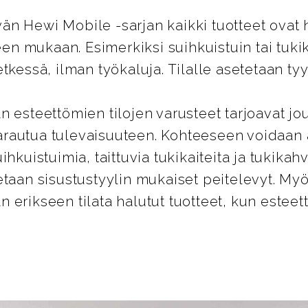
n Hewi Mobile -sarjan kaikki tuotteet ovat 
peen mukaan. Esimerkiksi suihkuistuin tai tuk
tkessä, ilman työkaluja. Tilalle asetetaan tyy
n esteettömien tilojen varusteet tarjoavat jo
rautua tulevaisuuteen. Kohteeseen voidaan
ihkuistuimia, taittuvia tukikaiteita ja tukikahv
etaan sisustustyylin mukaiset peitelevyt. 
 erikseen tilata halutut tuotteet, kun estee