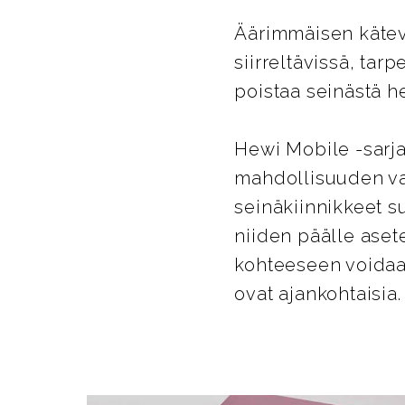
Äärimmäisen kätevä
siirreltävissä, tar
poistaa seinästä he
Hewi Mobile -sarja
mahdollisuuden va
seinäkiinnikkeet su
niiden päälle aset
kohteeseen voidaan
ovat ajankohtaisia.