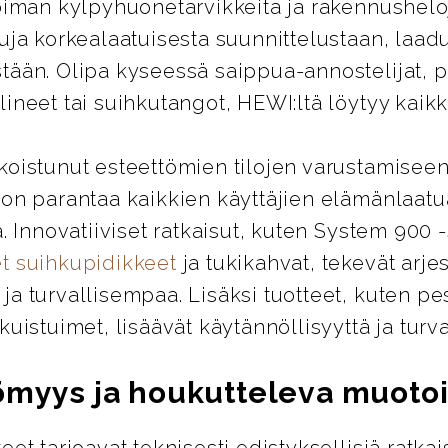
oiman kylpyhuonetarvikkeita ja rakennusheloj
uja korkealaatuisesta suunnittelustaan, laad
tään. Olipa kyseessä saippua-annostelijat, 
ineet tai suihkutangot, HEWI:ltä löytyy kaikki
koistunut esteettömien tilojen varustamiseen
 on parantaa kaikkien käyttäjien elämänlaatu
ä. Innovatiiviset ratkaisut, kuten System 900 
t suihkupidikkeet
ja tukikahvat, tekevät arje
a turvallisempaa. Lisäksi tuotteet, kuten pes
kuistuimet, lisäävät käytännöllisyyttä ja turva
ömyys ja houkutteleva muotoi
eet tarjoavat teknisesti edistyksellisiä ratkai