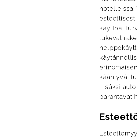
hotelleissa.
esteettisest
käyttöä. Tur
tukevat rake
helppokäyttö
käytännöllis
erinomaisen
kääntyvät tu
Lisäksi auto
parantavat 
Esteett
Esteettömyy