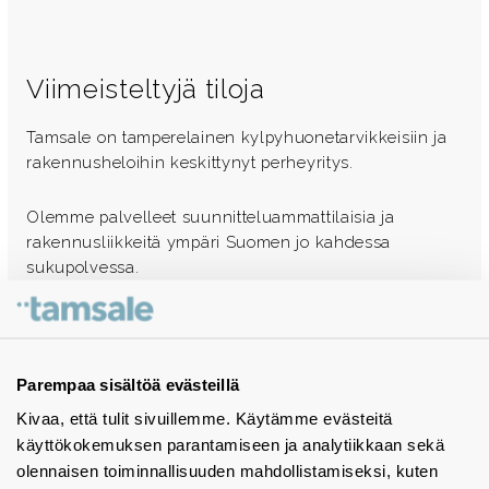
Viimeisteltyjä tiloja
Tamsale on tamperelainen kylpyhuonetarvikkeisiin ja
rakennusheloihin keskittynyt perheyritys.
Olemme palvelleet suunnitteluammattilaisia ja
rakennusliikkeitä ympäri Suomen jo kahdessa
sukupolvessa.
Ota yhteyttä - autamme mielellämme
Tuotekuvastot
Parempaa sisältöä evästeillä
Kivaa, että tulit sivuillemme. Käytämme evästeitä
Instagram
käyttökokemuksen parantamiseen ja analytiikkaan sekä
BIM-objektit
olennaisen toiminnallisuuden mahdollistamiseksi, kuten