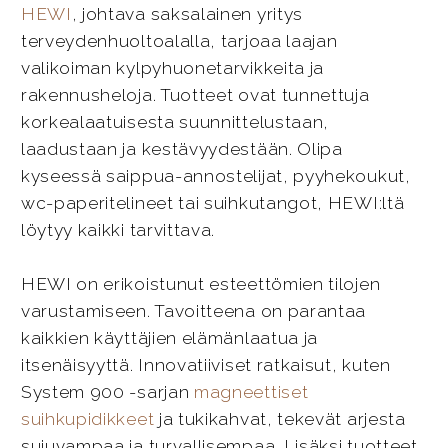
HEWI
, johtava saksalainen yritys
terveydenhuoltoalalla, tarjoaa laajan
valikoiman kylpyhuonetarvikkeita ja
rakennusheloja. Tuotteet ovat tunnettuja
korkealaatuisesta suunnittelustaan,
laadustaan ja kestävyydestään. Olipa
kyseessä saippua-annostelijat, pyyhekoukut,
wc-paperitelineet tai suihkutangot, HEWI:ltä
löytyy kaikki tarvittava.
HEWI on erikoistunut esteettömien tilojen
varustamiseen. Tavoitteena on parantaa
kaikkien käyttäjien elämänlaatua ja
itsenäisyyttä. Innovatiiviset ratkaisut, kuten
System 900 -sarjan
magneettiset
suihkupidikkeet
ja tukikahvat, tekevät arjesta
sujuvampaa ja turvallisempaa. Lisäksi tuotteet,