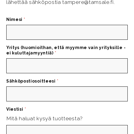
lähettää sähköpostia tampere@tamsale.fi.
Nimesi
*
Yritys (huomioithan, että myymme vain yrityksille -
ei kuluttajamyyntiä)
*
Sähköpostiosoitteesi
*
Viestisi
*
Mitä haluat kysyä tuotteesta?