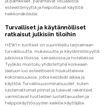
ja painikkeet, parantavat visuaalista
esteettömyyttä ja helpottavat käyttöä
heikkonäköisille.
Turvalliset ja käytännölliset
ratkaisut julkisiin tiloihin
HEWI:n tuotteet on suunniteltu tarjoamaan
turvallisuutta, mukavuutta ja käytännöllisyyttä
julkisissa tiloissa, sairaaloissa ja hotelleissa.
Tyylikäs muotoilu yhdistettynä korkeaan
laatuun luo esteettisesti houkuttelevia
kokonaisuuksia, jotka kestävät aikaa ja
käyttöä. Turvallisuusominaisuudet, kuten
luistamattomat pinnat ja tukevat rakenteet,
varmistavat tuotteiden luotettavuuden ja
helppokäyttöisyyden kaikille käyttäjille.