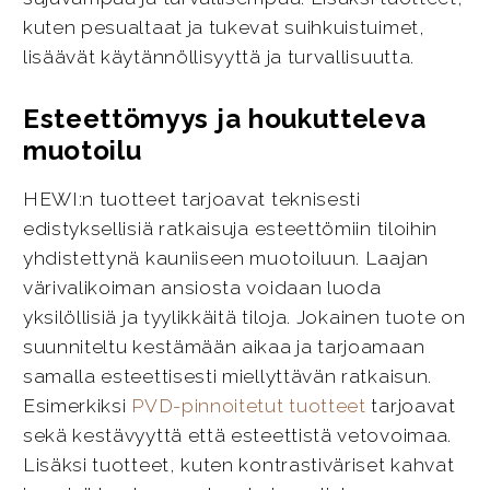
kuten pesualtaat ja tukevat suihkuistuimet,
lisäävät käytännöllisyyttä ja turvallisuutta.
Esteettömyys ja houkutteleva
muotoilu
HEWI:n tuotteet tarjoavat teknisesti
edistyksellisiä ratkaisuja esteettömiin tiloihin
yhdistettynä kauniiseen muotoiluun. Laajan
värivalikoiman ansiosta voidaan luoda
yksilöllisiä ja tyylikkäitä tiloja. Jokainen tuote on
suunniteltu kestämään aikaa ja tarjoamaan
samalla esteettisesti miellyttävän ratkaisun.
Esimerkiksi
PVD-pinnoitetut tuotteet
tarjoavat
sekä kestävyyttä että esteettistä vetovoimaa.
Lisäksi tuotteet, kuten kontrastiväriset kahvat