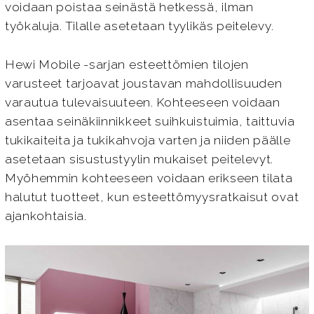
voidaan poistaa seinästä hetkessä, ilman
työkaluja. Tilalle asetetaan tyylikäs peitelevy.
Hewi Mobile -sarjan esteettömien tilojen
varusteet tarjoavat joustavan mahdollisuuden
varautua tulevaisuuteen. Kohteeseen voidaan
asentaa seinäkiinnikkeet suihkuistuimia, taittuvia
tukikaiteita ja tukikahvoja varten ja niiden päälle
asetetaan sisustustyylin mukaiset peitelevyt.
Myöhemmin kohteeseen voidaan erikseen tilata
halutut tuotteet, kun esteettömyysratkaisut ovat
ajankohtaisia.