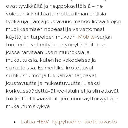
ovat tyylikkäitä ja helppokäyttöisiä – ne
voidaan kiinnittää ja irrottaa ilman erillisiä
työkaluja. Tämä joustavuus mahdollistaa tilojen
muokkaamisen nopeasti ja vaivattomasti
käyttäjien tarpeiden mukaan.
Mobile
-sarjan
tuotteet ovat erityisen hyödyllisiä tiloissa,
joissa tarvitaan usein muutoksia ja
mukautuksia, kuten hoivakodeissa ja
sairaaloissa. Esimerkiksi irrotettavat
suihkuistuimet ja tukikahvat tarjoavat
joustavuutta ja mukautuvuutta. Lisäksi
korkeussäädettävät wc-istuimet ja siirrettävät
tukikaiteet lisäävät tilojen monikäyttöisyyttä ja
mukautumiskykyä.
Lataa HEWI kylpyhuone -tuotekuvasto