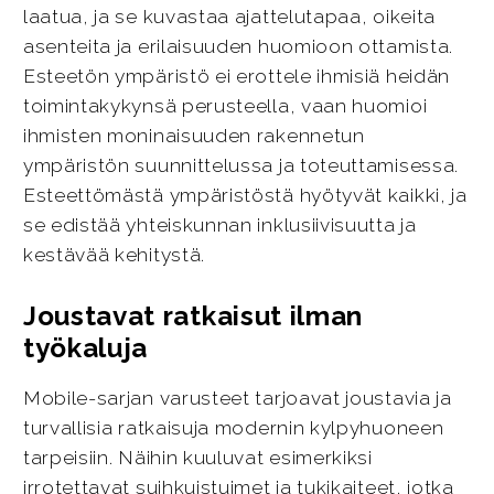
laatua, ja se kuvastaa ajattelutapaa, oikeita
asenteita ja erilaisuuden huomioon ottamista.
Esteetön ympäristö ei erottele ihmisiä heidän
toimintakykynsä perusteella, vaan huomioi
ihmisten moninaisuuden rakennetun
ympäristön suunnittelussa ja toteuttamisessa.
Esteettömästä ympäristöstä hyötyvät kaikki, ja
se edistää yhteiskunnan inklusiivisuutta ja
kestävää kehitystä.
Joustavat ratkaisut ilman
työkaluja
Mobile-sarjan varusteet tarjoavat joustavia ja
turvallisia ratkaisuja modernin kylpyhuoneen
tarpeisiin. Näihin kuuluvat esimerkiksi
irrotettavat suihkuistuimet ja tukikaiteet, jotka