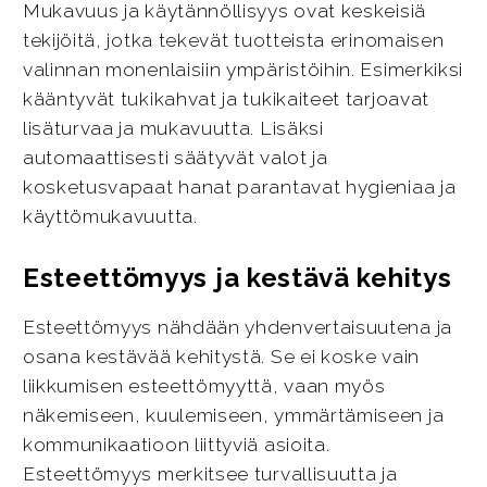
Mukavuus ja käytännöllisyys ovat keskeisiä
tekijöitä, jotka tekevät tuotteista erinomaisen
valinnan monenlaisiin ympäristöihin. Esimerkiksi
kääntyvät tukikahvat ja tukikaiteet tarjoavat
lisäturvaa ja mukavuutta. Lisäksi
automaattisesti säätyvät valot ja
kosketusvapaat hanat parantavat hygieniaa ja
käyttömukavuutta.
Esteettömyys ja kestävä kehitys
Esteettömyys nähdään yhdenvertaisuutena ja
osana kestävää kehitystä. Se ei koske vain
liikkumisen esteettömyyttä, vaan myös
näkemiseen, kuulemiseen, ymmärtämiseen ja
kommunikaatioon liittyviä asioita.
Esteettömyys merkitsee turvallisuutta ja