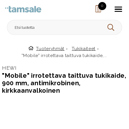
Skip to content
0
HAE
Tuoteryhmät
›
Tukikaiteet
›
Etusivulle
"Mobile" irrotettava taittuva tukikaide,...
HEWI
"Mobile" irrotettava taittuva tukikaide,
900 mm, antimikrobinen,
kirkkaanvalkoinen