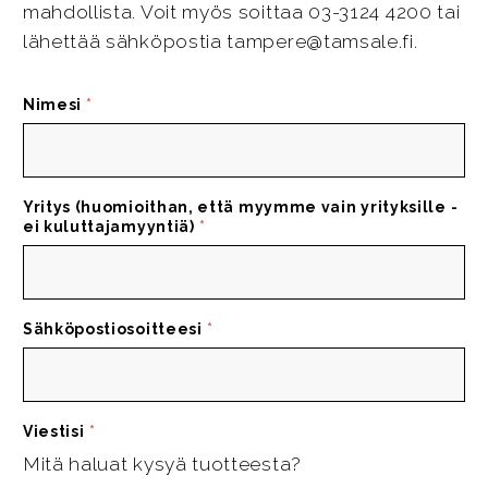
mahdollista. Voit myös soittaa 03-3124 4200 tai
lähettää sähköpostia tampere@tamsale.fi.
Nimesi
*
Yritys (huomioithan, että myymme vain yrityksille -
ei kuluttajamyyntiä)
*
Sähköpostiosoitteesi
*
Viestisi
*
Mitä haluat kysyä tuotteesta?