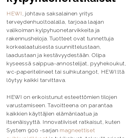
HEWI
, johtava saksalainen yritys
terveydenhuoltoalalla, tarjoaa laajan
valikoiman kylpyhuonetarvikkeita ja
rakennusheloja. Tuotteet ovat tunnettuja
korkealaatuisesta suunnittelustaan,
laadustaan ja kestävyydestään. Olipa
kyseessä saippua-annostelijat, pyyhekoukut,
wc-paperitelineet tai suihkutangot, HEWI:ltä
löytyy kaikki tarvittava.
HEWI on erikoistunut esteettömien tilojen
varustamiseen. Tavoitteena on parantaa
kaikkien käyttäjien elämänlaatua ja
itsenäisyyttä. Innovatiiviset ratkaisut, kuten
System 900 -sarjan
magneettiset