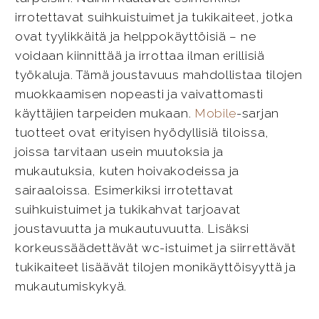
irrotettavat suihkuistuimet ja tukikaiteet, jotka
ovat tyylikkäitä ja helppokäyttöisiä – ne
voidaan kiinnittää ja irrottaa ilman erillisiä
työkaluja. Tämä joustavuus mahdollistaa tilojen
muokkaamisen nopeasti ja vaivattomasti
käyttäjien tarpeiden mukaan.
Mobile
-sarjan
tuotteet ovat erityisen hyödyllisiä tiloissa,
joissa tarvitaan usein muutoksia ja
mukautuksia, kuten hoivakodeissa ja
sairaaloissa. Esimerkiksi irrotettavat
suihkuistuimet ja tukikahvat tarjoavat
joustavuutta ja mukautuvuutta. Lisäksi
korkeussäädettävät wc-istuimet ja siirrettävät
tukikaiteet lisäävät tilojen monikäyttöisyyttä ja
mukautumiskykyä.