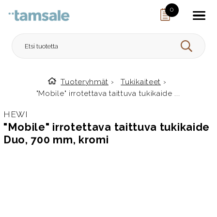
Skip to content
0
HAE
Tuoteryhmät
›
Tukikaiteet
›
Etusivulle
"Mobile" irrotettava taittuva tukikaide ...
HEWI
"Mobile" irrotettava taittuva tukikaide
Duo, 700 mm, kromi