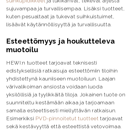
suihkupidikkeet
ja tukikahvat, tekevät arjesta
sujuvampaa ja turvallisempaa. Lisäksi tuotteet,
kuten pesualtaat ja tukevat suihkuistuimet,
lisäävät käytännöllisyyttä ja turvallisuutta.
Esteettömyys ja houkutteleva
muotoilu
HEWI:n tuotteet tarjoavat teknisesti
edistyksellisiä ratkaisuja esteettömiin tiloihin
yhdistettynä kauniiseen muotoiluun. Laajan
värivalikoiman ansiosta voidaan luoda
yksilöllisiä ja tyylikkäitä tiloja. Jokainen tuote on
suunniteltu kestämään aikaa ja tarjoamaan
samalla esteettisesti miellyttävän ratkaisun.
Esimerkiksi
PVD-pinnoitetut tuotteet
tarjoavat
sekä kestävyyttä että esteettistä vetovoimaa.