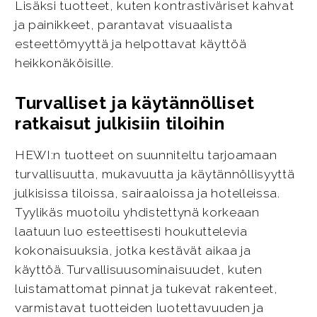
Lisäksi tuotteet, kuten kontrastiväriset kahvat
ja painikkeet, parantavat visuaalista
esteettömyyttä ja helpottavat käyttöä
heikkonäköisille.
Turvalliset ja käytännölliset
ratkaisut julkisiin tiloihin
HEWI:n tuotteet on suunniteltu tarjoamaan
turvallisuutta, mukavuutta ja käytännöllisyyttä
julkisissa tiloissa, sairaaloissa ja hotelleissa.
Tyylikäs muotoilu yhdistettynä korkeaan
laatuun luo esteettisesti houkuttelevia
kokonaisuuksia, jotka kestävät aikaa ja
käyttöä. Turvallisuusominaisuudet, kuten
luistamattomat pinnat ja tukevat rakenteet,
varmistavat tuotteiden luotettavuuden ja