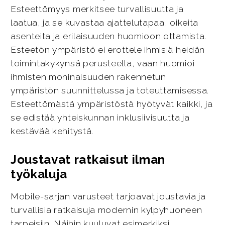
Esteettömyys merkitsee turvallisuutta ja
laatua, ja se kuvastaa ajattelutapaa, oikeita
asenteita ja erilaisuuden huomioon ottamista.
Esteetön ympäristö ei erottele ihmisiä heidän
toimintakykynsä perusteella, vaan huomioi
ihmisten moninaisuuden rakennetun
ympäristön suunnittelussa ja toteuttamisessa.
Esteettömästä ympäristöstä hyötyvät kaikki, ja
se edistää yhteiskunnan inklusiivisuutta ja
kestävää kehitystä.
Joustavat ratkaisut ilman
työkaluja
Mobile-sarjan varusteet tarjoavat joustavia ja
turvallisia ratkaisuja modernin kylpyhuoneen
tarpeisiin. Näihin kuuluvat esimerkiksi