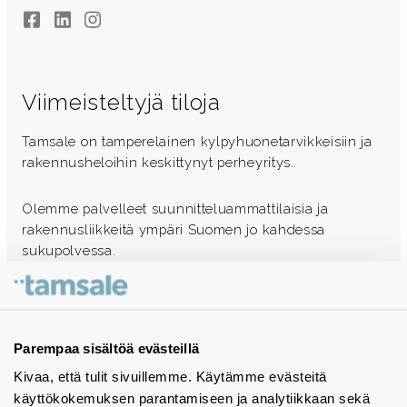
Facebook
LinkedIn
Instagram
Viimeisteltyjä tiloja
Tamsale on tamperelainen kylpyhuonetarvikkeisiin ja
rakennusheloihin keskittynyt perheyritys.
Olemme palvelleet suunnitteluammattilaisia ja
rakennusliikkeitä ympäri Suomen jo kahdessa
sukupolvessa.
Ota yhteyttä - autamme mielellämme
Tuotekuvastot
Parempaa sisältöä evästeillä
Kivaa, että tulit sivuillemme. Käytämme evästeitä
Instagram
käyttökokemuksen parantamiseen ja analytiikkaan sekä