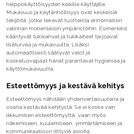
helppokäyttöisyyden kaikille käyttäjille.
Mukavuus ja käytännöllisyys ovat keskeisiä
tekijöitä, jotka tekevät tuotteista erinomaisen
valinnan monenlaisiin ympäristöihin. Esimerkiksi
kääntyvät tukikahvat ja tukikaiteet tarjoavat
lisäturvaa ja mukavuutta. Lisäksi
automaattisesti säätyvät valot ja
kosketusvapaat hanat parantavat hygieniaa ja
käyttömukavuutta.
Esteettömyys ja kestävä kehitys
Esteettömyys nähdään yhdenvertaisuutena ja
osana kestävää kehitystä. Se ei koske vain
liikkumisen esteettömyyttä, vaan myös
näkemiseen, kuulemiseen, ymmärtämiseen ja
kommunikaatioon liittyviä asioita.