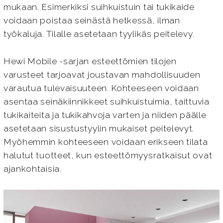
mukaan. Esimerkiksi suihkuistuin tai tukikaide
voidaan poistaa seinästä hetkessä, ilman
työkaluja. Tilalle asetetaan tyylikäs peitelevy.
Hewi Mobile -sarjan esteettömien tilojen
varusteet tarjoavat joustavan mahdollisuuden
varautua tulevaisuuteen. Kohteeseen voidaan
asentaa seinäkiinnikkeet suihkuistuimia, taittuvia
tukikaiteita ja tukikahvoja varten ja niiden päälle
asetetaan sisustustyylin mukaiset peitelevyt.
Myöhemmin kohteeseen voidaan erikseen tilata
halutut tuotteet, kun esteettömyysratkaisut ovat
ajankohtaisia.