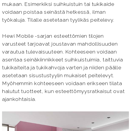
mukaan. Esimerkiksi suihkuistuin tai tukikaide
voidaan poistaa seinästä hetkessä, ilman
työkaluja. Tilalle asetetaan tyylikäs peitelevy.
Hewi Mobile -sarjan esteettömien tilojen
varusteet tarjoavat joustavan mahdollisuuden
varautua tulevaisuuteen. Kohteeseen voidaan
asentaa seinäkiinnikkeet suihkuistuimia, taittuvia
tukikaiteita ja tukikahvoja varten ja niiden päälle
asetetaan sisustustyylin mukaiset peitelevyt.
Myöhemmin kohteeseen voidaan erikseen tilata
halutut tuotteet, kun esteettömyysratkaisut ovat
ajankohtaisia.