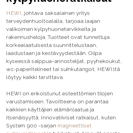
HEWI
, johtava saksalainen yritys
terveydenhuoltoalalla, tarjoaa laajan
valikoiman kylpyhuonetarvikkeita ja
rakennusheloja. Tuotteet ovat tunnettuja
korkealaatuisesta suunnittelustaan,
laadustaan ja kestävyydestään. Olipa
kyseessä saippua-annostelijat, pyyhekoukut,
wc-paperitelineet tai suihkutangot, HEWI:ltä
löytyy kaikki tarvittava.
HEWI on erikoistunut esteettömien tilojen
varustamiseen. Tavoitteena on parantaa
kaikkien käyttäjien elämänlaatua ja
itsenäisyyttä. Innovatiiviset ratkaisut, kuten
System 900 -sarjan
magneettiset