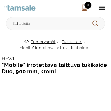
Skip to content
0
HAE
Tuoteryhmät
›
Tukikaiteet
›
Etusivulle
"Mobile" irrotettava taittuva tukikaide ...
HEWI
"Mobile" irrotettava taittuva tukikaide
Duo, 900 mm, kromi