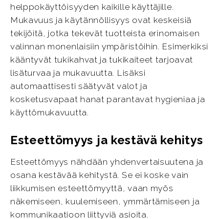
helppokäyttöisyyden kaikille käyttäjille.
Mukavuus ja käytännöllisyys ovat keskeisiä
tekijöitä, jotka tekevät tuotteista erinomaisen
valinnan monenlaisiin ympäristöihin. Esimerkiksi
kääntyvät tukikahvat ja tukikaiteet tarjoavat
lisäturvaa ja mukavuutta. Lisäksi
automaattisesti säätyvät valot ja
kosketusvapaat hanat parantavat hygieniaa ja
käyttömukavuutta.
Esteettömyys ja kestävä kehitys
Esteettömyys nähdään yhdenvertaisuutena ja
osana kestävää kehitystä. Se ei koske vain
liikkumisen esteettömyyttä, vaan myös
näkemiseen, kuulemiseen, ymmärtämiseen ja
kommunikaatioon liittyviä asioita.