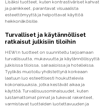
Lisäksi tuotteet, kuten kontrastiväriset kahvat
ja painikkeet, parantavat visuaalista
esteettömyyttä ja helpottavat käyttöä
heikkonäköisille.
Turvalliset ja käytännölliset
ratkaisut julkisiin tiloihin
HEWI:n tuotteet on suunniteltu tarjoamaan
turvallisuutta, mukavuutta ja käytännöllisyyttä
julkisissa tiloissa, sairaaloissa ja hotelleissa.
Tyylikäs muotoilu yhdistettynä korkeaan
laatuun luo esteettisesti houkuttelevia
kokonaisuuksia, jotka kestävät aikaa ja
käyttöä. Turvallisuusominaisuudet, kuten
luistamattomat pinnat ja tukevat rakenteet,
varmistavat tuotteiden luotettavuuden ja