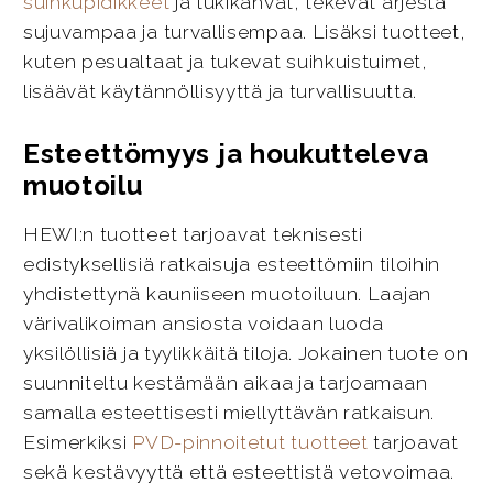
suihkupidikkeet
ja tukikahvat, tekevät arjesta
sujuvampaa ja turvallisempaa. Lisäksi tuotteet,
kuten pesualtaat ja tukevat suihkuistuimet,
lisäävät käytännöllisyyttä ja turvallisuutta.
Esteettömyys ja houkutteleva
muotoilu
HEWI:n tuotteet tarjoavat teknisesti
edistyksellisiä ratkaisuja esteettömiin tiloihin
yhdistettynä kauniiseen muotoiluun. Laajan
värivalikoiman ansiosta voidaan luoda
yksilöllisiä ja tyylikkäitä tiloja. Jokainen tuote on
suunniteltu kestämään aikaa ja tarjoamaan
samalla esteettisesti miellyttävän ratkaisun.
Esimerkiksi
PVD-pinnoitetut tuotteet
tarjoavat
sekä kestävyyttä että esteettistä vetovoimaa.