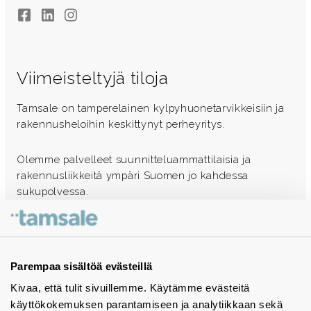
Facebook
LinkedIn
Instagram
Viimeisteltyjä tiloja
Tamsale on tamperelainen kylpyhuonetarvikkeisiin ja
rakennusheloihin keskittynyt perheyritys.
Olemme palvelleet suunnitteluammattilaisia ja
rakennusliikkeitä ympäri Suomen jo kahdessa
sukupolvessa.
Ota yhteyttä - autamme mielellämme
Tuotekuvastot
Parempaa sisältöä evästeillä
Kivaa, että tulit sivuillemme. Käytämme evästeitä
Instagram
käyttökokemuksen parantamiseen ja analytiikkaan sekä