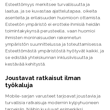
Esteettömyys merkitsee turvallisuutta ja
laatua, ja se kuvastaa ajattelutapaa, oikeita
asenteita ja erilaisuuden huomioon ottamista.
Esteetön ympäristö ei erottele ihmisiä heidän
toimintakykynsä perusteella, vaan huomioi
ihmisten moninaisuuden rakennetun
ympäristön suunnittelussa ja toteuttamisessa.
Esteettömästä ympäristöstä hyötyvät kaikki, ja
se edistää yhteiskunnan inklusiivisuutta ja
kestävää kehitystä.
Joustavat ratkaisut ilman
työkaluja
Mobile-sarjan varusteet tarjoavat joustavia ja
turvallisia ratkaisuja modernin kylpyhuoneen
tarpeisiin. Näihin kuuluvat esimerkiksi