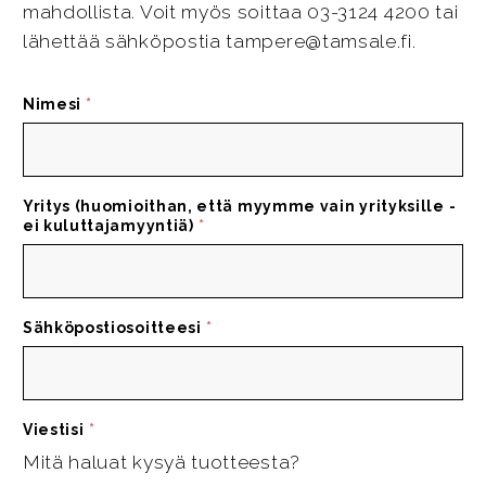
mahdollista. Voit myös soittaa 03-3124 4200 tai
lähettää sähköpostia tampere@tamsale.fi.
Nimesi
*
Yritys (huomioithan, että myymme vain yrityksille -
ei kuluttajamyyntiä)
*
Sähköpostiosoitteesi
*
Viestisi
*
Mitä haluat kysyä tuotteesta?