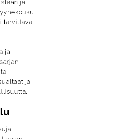
ustaan ja
pyyhekoukut,
 tarvittava.
.
a ja
-sarjan
sta
ualtaat ja
llisuutta.
lu
suja
. Laajan