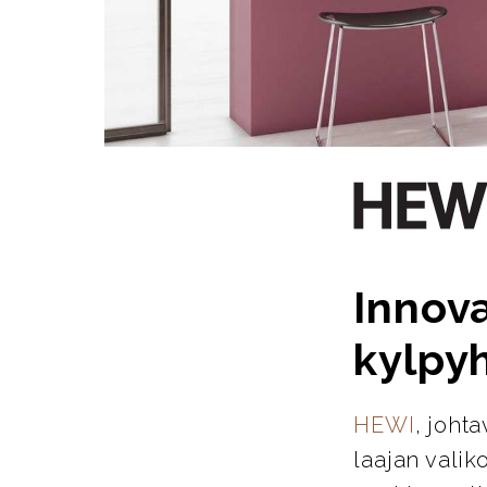
Innova
kylpy
HEWI
, joht
laajan valik