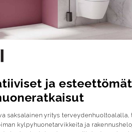
tiiviset ja esteettömä
huoneratkaisut
ava saksalainen yritys terveydenhuoltoalalla, 
oiman kylpyhuonetarvikkeita ja rakennusheloj