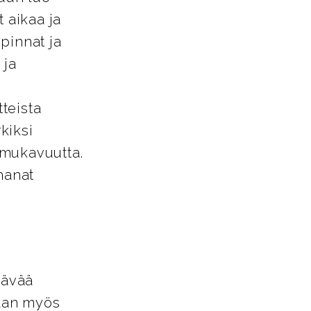
 aikaa ja
pinnat ja
 ja
tteista
kiksi
a mukavuutta.
hanat
tävää
vaan myös