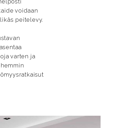
helposti
ikaide voidaan
likäs peitelevy.
ustavan
 asentaa
oja varten ja
Myöhemmin
ttömyysratkaisut