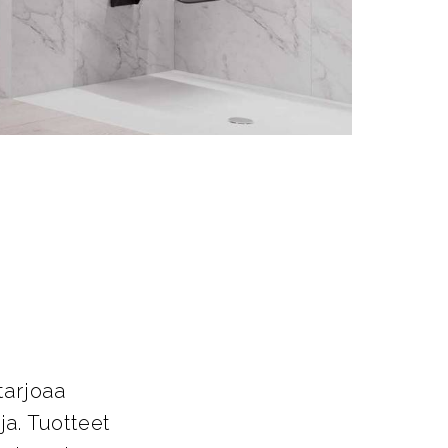
t
tarjoaa
a. Tuotteet