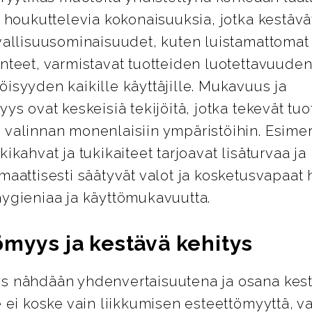
i houkuttelevia kokonaisuuksia, jotka kestävät
vallisuusominaisuudet, kuten luistamattomat 
nteet, varmistavat tuotteiden luotettavuuden
isyyden kaikille käyttäjille. Mukavuus ja
yys ovat keskeisiä tekijöitä, jotka tekevät tuo
 valinnan monenlaisiin ympäristöihin. Esimer
kikahvat ja tukikaiteet tarjoavat lisäturvaa j
maattisesti säätyvät valot ja kosketusvapaat 
hygieniaa ja käyttömukavuutta.
ömyys ja kestävä kehitys
s nähdään yhdenvertaisuutena ja osana kes
e ei koske vain liikkumisen esteettömyyttä, 