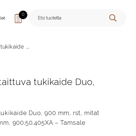
0
dot
HAE
tukikaide ...
 taittuva tukikaide Duo,
 tukikaide Duo, 900 mm, rst, mitat
mm, 900.50.405XA – Tamsale