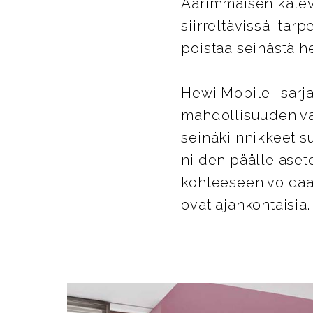
Äärimmäisen kätevä
siirreltävissä, tar
poistaa seinästä he
Hewi Mobile -sarja
mahdollisuuden va
seinäkiinnikkeet su
niiden päälle aset
kohteeseen voidaan
ovat ajankohtaisia.