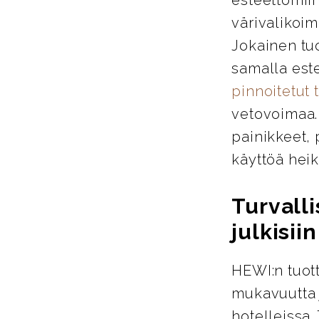
värivalikoim
Jokainen tu
samalla este
pinnoitetut 
vetovoimaa. 
painikkeet, 
käyttöä heik
Turvalli
julkisiin
HEWI:n tuott
mukavuutta j
hotelleissa.