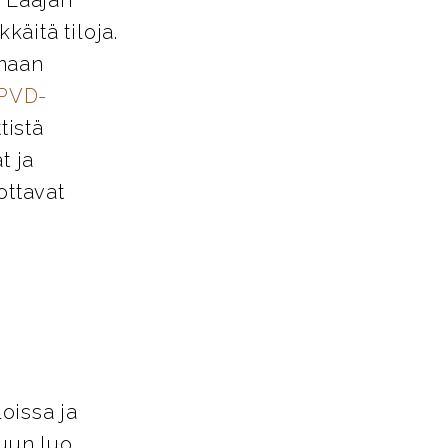
käitä tiloja.
amaan
PVD-
tistä
t ja
ottavat
loissa ja
tuun luo