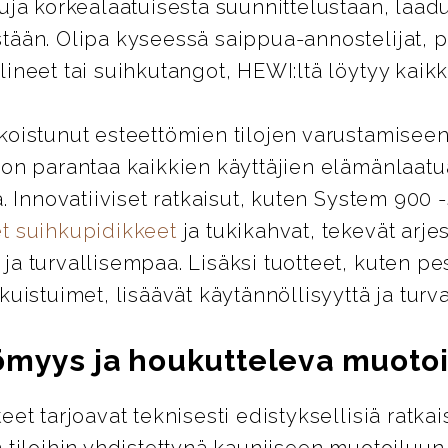
uja korkealaatuisesta suunnittelustaan, laad
tään. Olipa kyseessä saippua-annostelijat, 
ineet tai suihkutangot, HEWI:ltä löytyy kaikki
koistunut esteettömien tilojen varustamiseen
 on parantaa kaikkien käyttäjien elämänlaatu
ä. Innovatiiviset ratkaisut, kuten System 900 
t suihkupidikkeet
ja tukikahvat, tekevät arje
a turvallisempaa. Lisäksi tuotteet, kuten pes
kuistuimet, lisäävät käytännöllisyyttä ja turva
ömyys ja houkutteleva muotoi
eet tarjoavat teknisesti edistyksellisiä ratkai
 tiloihin yhdistettynä kauniiseen muotoiluun