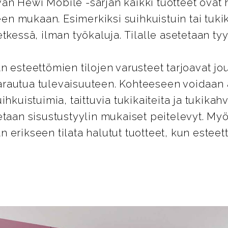
n Hewi Mobile -sarjan kaikki tuotteet ovat 
peen mukaan. Esimerkiksi suihkuistuin tai tuk
tkessä, ilman työkaluja. Tilalle asetetaan tyy
n esteettömien tilojen varusteet tarjoavat jo
rautua tulevaisuuteen. Kohteeseen voidaan
ihkuistuimia, taittuvia tukikaiteita ja tukikahv
etaan sisustustyylin mukaiset peitelevyt. 
 erikseen tilata halutut tuotteet, kun estee