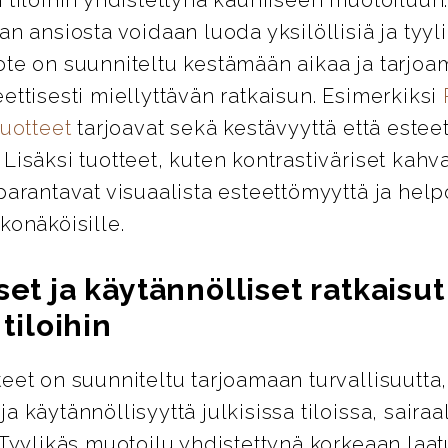
an ansiosta voidaan luoda yksilöllisiä ja tyylik
ote on suunniteltu kestämään aikaa ja tarjo
ettisesti miellyttävän ratkaisun. Esimerkiksi
tuotteet
tarjoavat sekä kestävyyttä että esteet
Lisäksi tuotteet, kuten kontrastiväriset kahva
parantavat visuaalista esteettömyyttä ja help
konäköisille.
set ja käytännölliset ratkaisut
 tiloihin
eet on suunniteltu tarjoamaan turvallisuutta,
a käytännöllisyyttä julkisissa tiloissa, sairaa
 Tyylikäs muotoilu yhdistettynä korkeaan laa