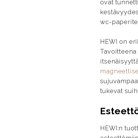
ovat tunnett
kestävyydes
wc-paperitel
HEWI on eri
Tavoitteena
itsenäisyytt
magneettise
sujuvampaa j
tukevat suih
Esteett
HEWI:n tuott
esteettömiin