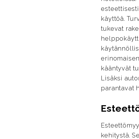
esteettisest
käyttöä. Tur
tukevat rake
helppokäyttö
käytännöllis
erinomaisen
kääntyvät tu
Lisäksi auto
parantavat 
Esteett
Esteettömyy
kehitystä. S