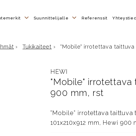
otemerkit
Suunnittelijalle
Referenssit
Yhteystie
yhmät
›
Tukikaiteet
›
"Mobile" irrotettava taittuva 
e
HEWI
"Mobile" irrotettava
900 mm, rst
”Mobile” irrotettava taittuva
101x210x912 mm, Hewi 900 