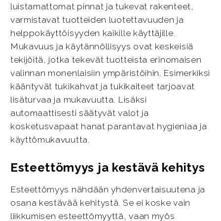
luistamattomat pinnat ja tukevat rakenteet,
varmistavat tuotteiden luotettavuuden ja
helppokäyttöisyyden kaikille käyttäjille.
Mukavuus ja käytännöllisyys ovat keskeisiä
tekijöitä, jotka tekevät tuotteista erinomaisen
valinnan monenlaisiin ympäristöihin. Esimerkiksi
kääntyvät tukikahvat ja tukikaiteet tarjoavat
lisäturvaa ja mukavuutta. Lisäksi
automaattisesti säätyvät valot ja
kosketusvapaat hanat parantavat hygieniaa ja
käyttömukavuutta.
Esteettömyys ja kestävä kehitys
Esteettömyys nähdään yhdenvertaisuutena ja
osana kestävää kehitystä. Se ei koske vain
liikkumisen esteettömyyttä, vaan myös