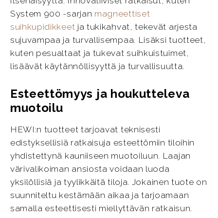
itsenäisyyttä. Innovatiiviset ratkaisut, kuten
System 900 -sarjan
magneettiset
suihkupidikkeet
ja tukikahvat, tekevät arjesta
sujuvampaa ja turvallisempaa. Lisäksi tuotteet,
kuten pesualtaat ja tukevat suihkuistuimet,
lisäävät käytännöllisyyttä ja turvallisuutta.
Esteettömyys ja houkutteleva
muotoilu
HEWI:n tuotteet tarjoavat teknisesti
edistyksellisiä ratkaisuja esteettömiin tiloihin
yhdistettynä kauniiseen muotoiluun. Laajan
värivalikoiman ansiosta voidaan luoda
yksilöllisiä ja tyylikkäitä tiloja. Jokainen tuote on
suunniteltu kestämään aikaa ja tarjoamaan
samalla esteettisesti miellyttävän ratkaisun.