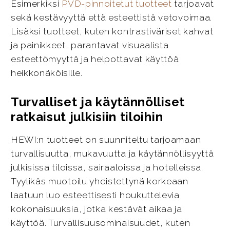
Esimerkiksi
PVD-pinnoitetut tuotteet
tarjoavat
sekä kestävyyttä että esteettistä vetovoimaa.
Lisäksi tuotteet, kuten kontrastiväriset kahvat
ja painikkeet, parantavat visuaalista
esteettömyyttä ja helpottavat käyttöä
heikkonäköisille.
Turvalliset ja käytännölliset
ratkaisut julkisiin tiloihin
HEWI:n tuotteet on suunniteltu tarjoamaan
turvallisuutta, mukavuutta ja käytännöllisyyttä
julkisissa tiloissa, sairaaloissa ja hotelleissa.
Tyylikäs muotoilu yhdistettynä korkeaan
laatuun luo esteettisesti houkuttelevia
kokonaisuuksia, jotka kestävät aikaa ja
käyttöä. Turvallisuusominaisuudet, kuten