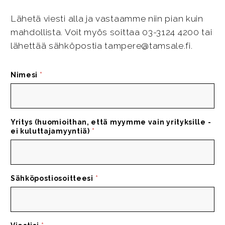
Lähetä viesti alla ja vastaamme niin pian kuin
mahdollista. Voit myös soittaa 03-3124 4200 tai
lähettää sähköpostia tampere@tamsale.fi.
Nimesi
*
Yritys (huomioithan, että myymme vain yrityksille -
ei kuluttajamyyntiä)
*
Sähköpostiosoitteesi
*