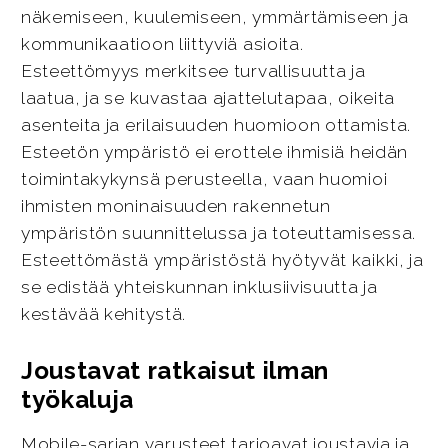
näkemiseen, kuulemiseen, ymmärtämiseen ja
kommunikaatioon liittyviä asioita.
Esteettömyys merkitsee turvallisuutta ja
laatua, ja se kuvastaa ajattelutapaa, oikeita
asenteita ja erilaisuuden huomioon ottamista.
Esteetön ympäristö ei erottele ihmisiä heidän
toimintakykynsä perusteella, vaan huomioi
ihmisten moninaisuuden rakennetun
ympäristön suunnittelussa ja toteuttamisessa.
Esteettömästä ympäristöstä hyötyvät kaikki, ja
se edistää yhteiskunnan inklusiivisuutta ja
kestävää kehitystä.
Joustavat ratkaisut ilman
työkaluja
Mobile-sarjan varusteet tarjoavat joustavia ja