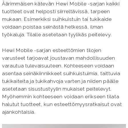
Äärimmäisen kätevän Hewi Mobile -sarjan kaikki
tuotteet ovat helposti siirreltävissä, tarpeen
mukaan. Esimerkiksi suihkuistuin tai tukikaide
voidaan poistaa seinästä hetkessä, ilman
työkaluja. Tilalle asetetaan tyylikäs peitelevy.
Hewi Mobile -sarjan esteettömien tilojen
varusteet tarjoavat joustavan mahdollisuuden
varautua tulevaisuuteen. Kohteeseen voidaan
asentaa seinäkiinnikkeet suihkuistuimia, taittuvia
tukikaiteita ja tukikahvoja varten ja niiden päälle
asetetaan sisustustyylin mukaiset peitelevyt.
Myöhemmin kohteeseen voidaan erikseen tilata
halutut tuotteet, kun esteettömyysratkaisut ovat
ajankohtaisia.