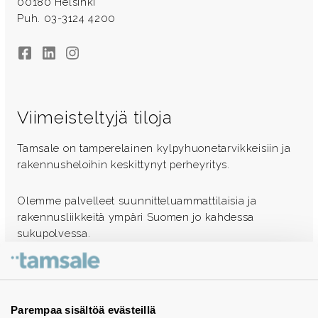
00180 Helsinki
Puh. 03-3124 4200
Facebook
LinkedIn
Instagram
Viimeisteltyjä tiloja
Tamsale on tamperelainen kylpyhuonetarvikkeisiin ja
rakennusheloihin keskittynyt perheyritys.
Olemme palvelleet suunnitteluammattilaisia ja
rakennusliikkeitä ympäri Suomen jo kahdessa
sukupolvessa.
Ota yhteyttä - autamme mielellämme
Tuotekuvastot
Parempaa sisältöä evästeillä