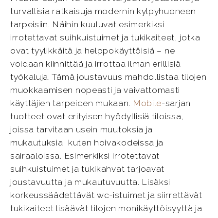
turvallisia ratkaisuja modernin kylpyhuoneen
tarpeisiin. Näihin kuuluvat esimerkiksi
irrotettavat suihkuistuimet ja tukikaiteet, jotka
ovat tyylikkäitä ja helppokäyttöisiä – ne
voidaan kiinnittää ja irrottaa ilman erillisiä
työkaluja. Tämä joustavuus mahdollistaa tilojen
muokkaamisen nopeasti ja vaivattomasti
käyttäjien tarpeiden mukaan.
Mobile
-sarjan
tuotteet ovat erityisen hyödyllisiä tiloissa,
joissa tarvitaan usein muutoksia ja
mukautuksia, kuten hoivakodeissa ja
sairaaloissa. Esimerkiksi irrotettavat
suihkuistuimet ja tukikahvat tarjoavat
joustavuutta ja mukautuvuutta. Lisäksi
korkeussäädettävät wc-istuimet ja siirrettävät
tukikaiteet lisäävät tilojen monikäyttöisyyttä ja