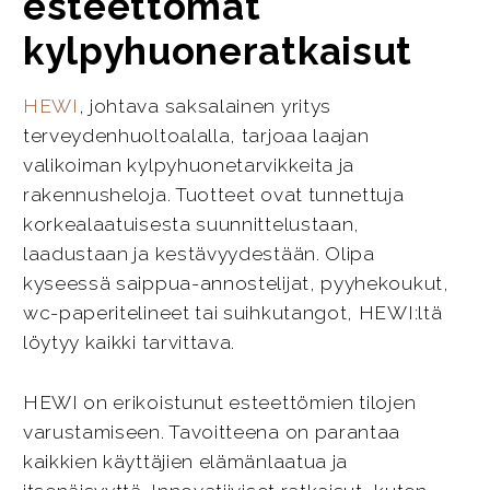
esteettömät
kylpyhuoneratkaisut
HEWI
, johtava saksalainen yritys
terveydenhuoltoalalla, tarjoaa laajan
valikoiman kylpyhuonetarvikkeita ja
rakennusheloja. Tuotteet ovat tunnettuja
korkealaatuisesta suunnittelustaan,
laadustaan ja kestävyydestään. Olipa
kyseessä saippua-annostelijat, pyyhekoukut,
wc-paperitelineet tai suihkutangot, HEWI:ltä
löytyy kaikki tarvittava.
HEWI on erikoistunut esteettömien tilojen
varustamiseen. Tavoitteena on parantaa
kaikkien käyttäjien elämänlaatua ja