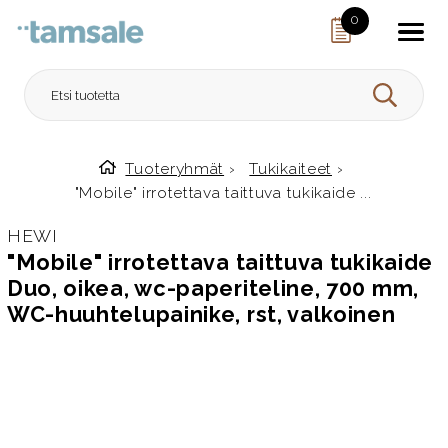
Skip to content
0
HAE
Tuoteryhmät
›
Tukikaiteet
›
Etusivulle
"Mobile" irrotettava taittuva tukikaide ...
HEWI
"Mobile" irrotettava taittuva tukikaide
Duo, oikea, wc-paperiteline, 700 mm,
WC-huuhtelupainike, rst, valkoinen