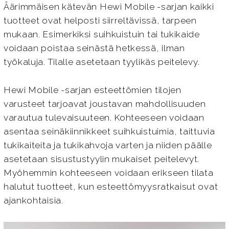
Äärimmäisen kätevän Hewi Mobile -sarjan kaikki
tuotteet ovat helposti siirreltävissä, tarpeen
mukaan. Esimerkiksi suihkuistuin tai tukikaide
voidaan poistaa seinästä hetkessä, ilman
työkaluja. Tilalle asetetaan tyylikäs peitelevy.
Hewi Mobile -sarjan esteettömien tilojen
varusteet tarjoavat joustavan mahdollisuuden
varautua tulevaisuuteen. Kohteeseen voidaan
asentaa seinäkiinnikkeet suihkuistuimia, taittuvia
tukikaiteita ja tukikahvoja varten ja niiden päälle
asetetaan sisustustyylin mukaiset peitelevyt.
Myöhemmin kohteeseen voidaan erikseen tilata
halutut tuotteet, kun esteettömyysratkaisut ovat
ajankohtaisia.