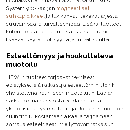
itsenäisyyttä. Innovatiiviset ratkaisut, kuten
System 900 -sarjan
magneettiset
suihkupidikkeet
ja tukikahvat, tekevät arjesta
sujuvampaa ja turvallisempaa. Lisäksi tuotteet,
kuten pesualtaat ja tukevat suihkuistuimet,
lisäävät käytännöllisyyttä ja turvallisuutta.
Esteettömyys ja houkutteleva
muotoilu
HEWI:n tuotteet tarjoavat teknisesti
edistyksellisiä ratkaisuja esteettömiin tiloihin
yhdistettynä kauniiseen muotoiluun. Laajan
värivalikoiman ansiosta voidaan luoda
yksilöllisiä ja tyylikkäitä tiloja. Jokainen tuote on
suunniteltu kestämään aikaa ja tarjoamaan
samalla esteettisesti miellyttävän ratkaisun.