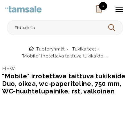
Skip to content
0
HAE
Tuoteryhmät
›
Tukikaiteet
›
Etusivulle
"Mobile" irrotettava taittuva tukikaide ...
HEWI
"Mobile" irrotettava taittuva tukikaide
Duo, oikea, wc-paperiteline, 750 mm,
WC-huuhtelupainike, rst, valkoinen