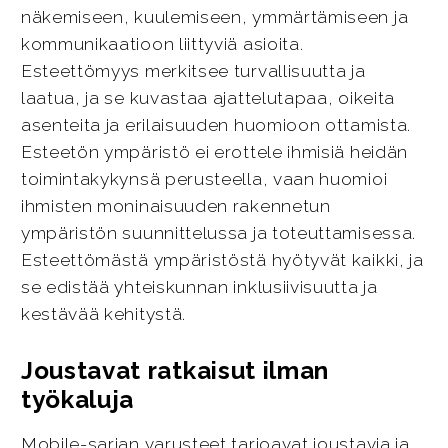
näkemiseen, kuulemiseen, ymmärtämiseen ja
kommunikaatioon liittyviä asioita.
Esteettömyys merkitsee turvallisuutta ja
laatua, ja se kuvastaa ajattelutapaa, oikeita
asenteita ja erilaisuuden huomioon ottamista.
Esteetön ympäristö ei erottele ihmisiä heidän
toimintakykynsä perusteella, vaan huomioi
ihmisten moninaisuuden rakennetun
ympäristön suunnittelussa ja toteuttamisessa.
Esteettömästä ympäristöstä hyötyvät kaikki, ja
se edistää yhteiskunnan inklusiivisuutta ja
kestävää kehitystä.
Joustavat ratkaisut ilman
työkaluja
Mobile-sarjan varusteet tarjoavat joustavia ja