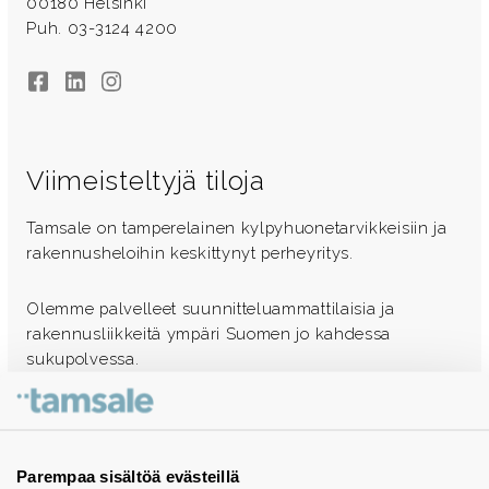
00180 Helsinki
Puh. 03-3124 4200
Facebook
LinkedIn
Instagram
Viimeisteltyjä tiloja
Tamsale on tamperelainen kylpyhuonetarvikkeisiin ja
rakennusheloihin keskittynyt perheyritys.
Olemme palvelleet suunnitteluammattilaisia ja
rakennusliikkeitä ympäri Suomen jo kahdessa
sukupolvessa.
Ota yhteyttä - autamme mielellämme
Tuotekuvastot
Parempaa sisältöä evästeillä