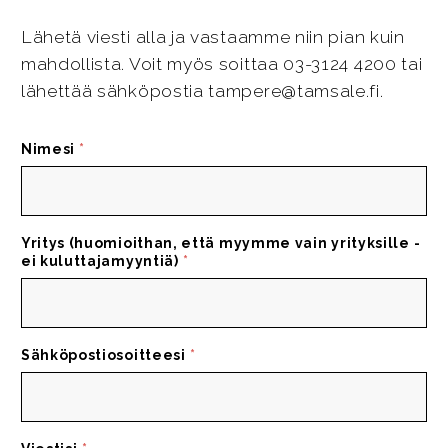
Lähetä viesti alla ja vastaamme niin pian kuin
mahdollista. Voit myös soittaa 03-3124 4200 tai
lähettää sähköpostia tampere@tamsale.fi.
Nimesi
*
Yritys (huomioithan, että myymme vain yrityksille -
ei kuluttajamyyntiä)
*
Sähköpostiosoitteesi
*