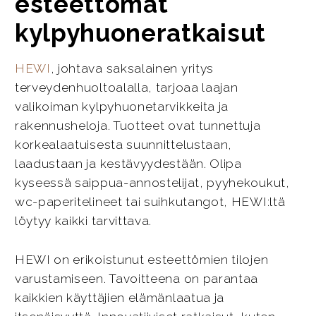
esteettömät
kylpyhuoneratkaisut
HEWI
, johtava saksalainen yritys
terveydenhuoltoalalla, tarjoaa laajan
valikoiman kylpyhuonetarvikkeita ja
rakennusheloja. Tuotteet ovat tunnettuja
korkealaatuisesta suunnittelustaan,
laadustaan ja kestävyydestään. Olipa
kyseessä saippua-annostelijat, pyyhekoukut,
wc-paperitelineet tai suihkutangot, HEWI:ltä
löytyy kaikki tarvittava.
HEWI on erikoistunut esteettömien tilojen
varustamiseen. Tavoitteena on parantaa
kaikkien käyttäjien elämänlaatua ja