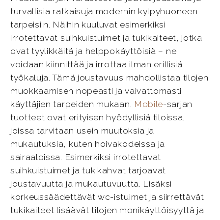
turvallisia ratkaisuja modernin kylpyhuoneen
tarpeisiin. Näihin kuuluvat esimerkiksi
irrotettavat suihkuistuimet ja tukikaiteet, jotka
ovat tyylikkäitä ja helppokäyttöisiä – ne
voidaan kiinnittää ja irrottaa ilman erillisiä
työkaluja. Tämä joustavuus mahdollistaa tilojen
muokkaamisen nopeasti ja vaivattomasti
käyttäjien tarpeiden mukaan.
Mobile
-sarjan
tuotteet ovat erityisen hyödyllisiä tiloissa,
joissa tarvitaan usein muutoksia ja
mukautuksia, kuten hoivakodeissa ja
sairaaloissa. Esimerkiksi irrotettavat
suihkuistuimet ja tukikahvat tarjoavat
joustavuutta ja mukautuvuutta. Lisäksi
korkeussäädettävät wc-istuimet ja siirrettävät
tukikaiteet lisäävät tilojen monikäyttöisyyttä ja