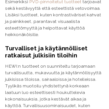
Esimerkiksi
PVD-pinnoitetut tuotteet
tarjoavat
sekä kestävyyttä että esteettistä vetovoimaa.
Lisäksi tuotteet, kuten kontrastiväriset kahvat
ja painikkeet, parantavat visuaalista
esteettömyyttä ja helpottavat käyttöä
heikkonäköisille.
Turvalliset ja käytännölliset
ratkaisut julkisiin tiloihin
HEWI:n tuotteet on suunniteltu tarjoamaan
turvallisuutta, mukavuutta ja käytännöllisyyttä
julkisissa tiloissa, sairaaloissa ja hotelleissa.
Tyylikäs muotoilu yhdistettynä korkeaan
laatuun luo esteettisesti houkuttelevia
kokonaisuuksia, jotka kestävät aikaa ja
käyttöä. Turvallisuusominaisuudet, kuten