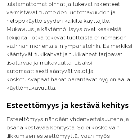
luistamattomat pinnat ja tukevat rakenteet,
varmistavat tuotteiden luotettavuuden ja
helppokäyttöisyyden kaikille käyttäjille.
Mukavuus ja käytännöllisyys ovat keskeisiä
tekijöitä, jotka tekevät tuotteista erinomaisen
valinnan monenlaisiin ympäristöihin. Esimerkiksi
kääntyvät tukikahvat ja tukikaiteet tarjoavat
lisäturvaa ja mukavuutta. Lisäksi
automaattisesti säätyvät valot ja
kosketusvapaat hanat parantavat hygieniaa ja
käyttömukavuutta.
Esteettömyys ja kestävä kehitys
Esteettömyys nähdään yhdenvertaisuutena ja
osana kestävää kehitystä. Se ei koske vain
liikkumisen esteettömyyttä, vaan myös