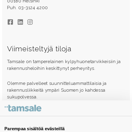
00180 Helsinki
Puh. 03-3124 4200
Facebook
LinkedIn
Instagram
Viimeisteltyjä tiloja
Tamsale on tamperelainen kylpyhuonetarvikkeisiin ja
rakennusheloihin keskittynyt perheyritys.
Olemme palvelleet suunnitteluammattilaisia ja
rakennusliikkeitä ympäri Suomen jo kahdessa
sukupolvessa.
Ota yhteyttä - autamme mielellämme
Tuotekuvastot
Parempaa sisältöä evästeillä