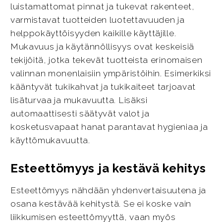
luistamattomat pinnat ja tukevat rakenteet,
varmistavat tuotteiden luotettavuuden ja
helppokäyttöisyyden kaikille käyttäjille.
Mukavuus ja käytännöllisyys ovat keskeisiä
tekijöitä, jotka tekevät tuotteista erinomaisen
valinnan monenlaisiin ympäristöihin. Esimerkiksi
kääntyvät tukikahvat ja tukikaiteet tarjoavat
lisäturvaa ja mukavuutta. Lisäksi
automaattisesti säätyvät valot ja
kosketusvapaat hanat parantavat hygieniaa ja
käyttömukavuutta.
Esteettömyys ja kestävä kehitys
Esteettömyys nähdään yhdenvertaisuutena ja
osana kestävää kehitystä. Se ei koske vain
liikkumisen esteettömyyttä, vaan myös