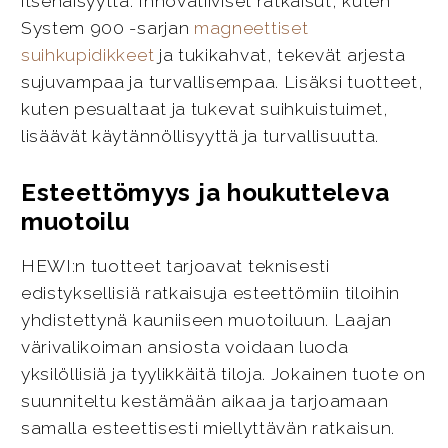
itsenäisyyttä. Innovatiiviset ratkaisut, kuten
System 900 -sarjan
magneettiset
suihkupidikkeet
ja tukikahvat, tekevät arjesta
sujuvampaa ja turvallisempaa. Lisäksi tuotteet,
kuten pesualtaat ja tukevat suihkuistuimet,
lisäävät käytännöllisyyttä ja turvallisuutta.
Esteettömyys ja houkutteleva
muotoilu
HEWI:n tuotteet tarjoavat teknisesti
edistyksellisiä ratkaisuja esteettömiin tiloihin
yhdistettynä kauniiseen muotoiluun. Laajan
värivalikoiman ansiosta voidaan luoda
yksilöllisiä ja tyylikkäitä tiloja. Jokainen tuote on
suunniteltu kestämään aikaa ja tarjoamaan
samalla esteettisesti miellyttävän ratkaisun.