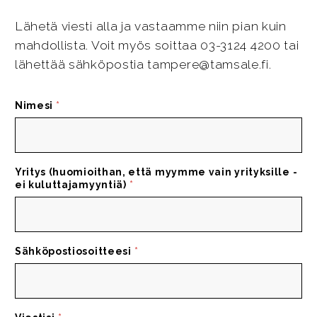
Lähetä viesti alla ja vastaamme niin pian kuin
mahdollista. Voit myös soittaa 03-3124 4200 tai
lähettää sähköpostia tampere@tamsale.fi.
Nimesi
*
Yritys (huomioithan, että myymme vain yrityksille -
ei kuluttajamyyntiä)
*
Sähköpostiosoitteesi
*