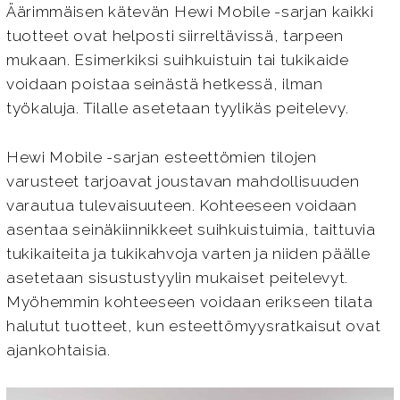
Äärimmäisen kätevän Hewi Mobile -sarjan kaikki
tuotteet ovat helposti siirreltävissä, tarpeen
mukaan. Esimerkiksi suihkuistuin tai tukikaide
voidaan poistaa seinästä hetkessä, ilman
työkaluja. Tilalle asetetaan tyylikäs peitelevy.
Hewi Mobile -sarjan esteettömien tilojen
varusteet tarjoavat joustavan mahdollisuuden
varautua tulevaisuuteen. Kohteeseen voidaan
asentaa seinäkiinnikkeet suihkuistuimia, taittuvia
tukikaiteita ja tukikahvoja varten ja niiden päälle
asetetaan sisustustyylin mukaiset peitelevyt.
Myöhemmin kohteeseen voidaan erikseen tilata
halutut tuotteet, kun esteettömyysratkaisut ovat
ajankohtaisia.