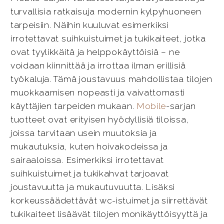
turvallisia ratkaisuja modernin kylpyhuoneen
tarpeisiin. Näihin kuuluvat esimerkiksi
irrotettavat suihkuistuimet ja tukikaiteet, jotka
ovat tyylikkäitä ja helppokäyttöisiä – ne
voidaan kiinnittää ja irrottaa ilman erillisiä
työkaluja. Tämä joustavuus mahdollistaa tilojen
muokkaamisen nopeasti ja vaivattomasti
käyttäjien tarpeiden mukaan.
Mobile
-sarjan
tuotteet ovat erityisen hyödyllisiä tiloissa,
joissa tarvitaan usein muutoksia ja
mukautuksia, kuten hoivakodeissa ja
sairaaloissa. Esimerkiksi irrotettavat
suihkuistuimet ja tukikahvat tarjoavat
joustavuutta ja mukautuvuutta. Lisäksi
korkeussäädettävät wc-istuimet ja siirrettävät
tukikaiteet lisäävät tilojen monikäyttöisyyttä ja