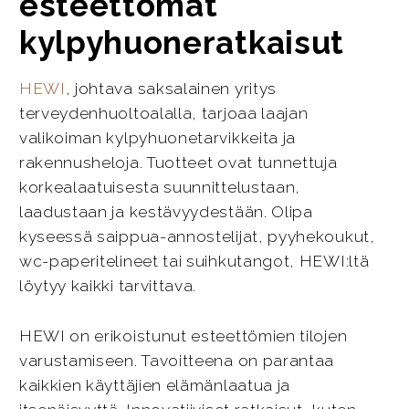
esteettömät
kylpyhuoneratkaisut
HEWI
, johtava saksalainen yritys
terveydenhuoltoalalla, tarjoaa laajan
valikoiman kylpyhuonetarvikkeita ja
rakennusheloja. Tuotteet ovat tunnettuja
korkealaatuisesta suunnittelustaan,
laadustaan ja kestävyydestään. Olipa
kyseessä saippua-annostelijat, pyyhekoukut,
wc-paperitelineet tai suihkutangot, HEWI:ltä
löytyy kaikki tarvittava.
HEWI on erikoistunut esteettömien tilojen
varustamiseen. Tavoitteena on parantaa
kaikkien käyttäjien elämänlaatua ja