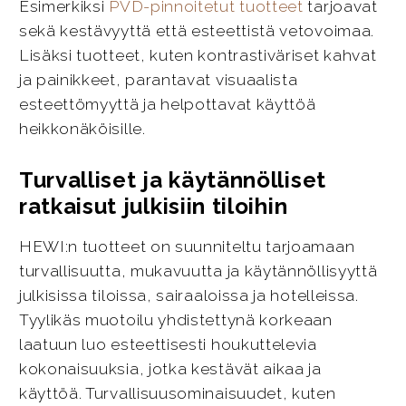
Esimerkiksi
PVD-pinnoitetut tuotteet
tarjoavat
sekä kestävyyttä että esteettistä vetovoimaa.
Lisäksi tuotteet, kuten kontrastiväriset kahvat
ja painikkeet, parantavat visuaalista
esteettömyyttä ja helpottavat käyttöä
heikkonäköisille.
Turvalliset ja käytännölliset
ratkaisut julkisiin tiloihin
HEWI:n tuotteet on suunniteltu tarjoamaan
turvallisuutta, mukavuutta ja käytännöllisyyttä
julkisissa tiloissa, sairaaloissa ja hotelleissa.
Tyylikäs muotoilu yhdistettynä korkeaan
laatuun luo esteettisesti houkuttelevia
kokonaisuuksia, jotka kestävät aikaa ja
käyttöä. Turvallisuusominaisuudet, kuten