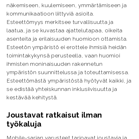
näkemiseen, kuulemiseen, ymmärtämiseen ja
kommunikaatioon liittyviä asioita.
Esteettömyys merkitsee turvallisuutta ja
laatua, ja se kuvastaa ajattelutapaa, oikeita
asenteita ja erilaisuuden huomioon ottamista.
Esteetön ympäristö ei erottele ihmisiä heidän
toimintakykynsä perusteella, vaan huomioi
ihmisten moninaisuuden rakennetun
ympäristön suunnittelussa ja toteuttamisessa.
Esteettömästä ympäristöstä hyötyvät kaikki, ja
se edistää yhteiskunnan inklusiivisuutta ja
kestävää kehitystä.
Joustavat ratkaisut ilman
työkaluja
Mobile-sarjan varusteet tarjoavat joustavia ja