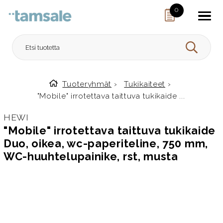
Skip to content
0
HAE
Tuoteryhmät
›
Tukikaiteet
›
Etusivulle
"Mobile" irrotettava taittuva tukikaide ...
HEWI
"Mobile" irrotettava taittuva tukikaide
Duo, oikea, wc-paperiteline, 750 mm,
WC-huuhtelupainike, rst, musta