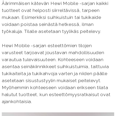
Äärimmäisen kätevän Hewi Mobile -sarjan kaikki
tuotteet ovat helposti siirreltävissä, tarpeen
mukaan. Esimerkiksi suihkuistuin tai tukikaide
voidaan poistaa seinästä hetkessä, ilman
työkaluja. Tilalle asetetaan tyylikäs peitelevy.
Hewi Mobile -sarjan esteettömien tilojen
varusteet tarjoavat joustavan mahdollisuuden
varautua tulevaisuuteen. Kohteeseen voidaan
asentaa seinäkiinnikkeet suihkuistuimia, taittuvia
tukikaiteita ja tukikahvoja varten ja niiden päälle
asetetaan sisustustyylin mukaiset peitelevyt.
Myöhemmin kohteeseen voidaan erikseen tilata
halutut tuotteet, kun esteettömyysratkaisut ovat
ajankohtaisia.