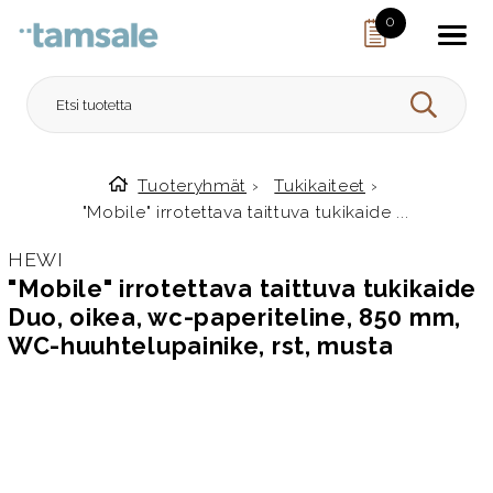
Skip to content
0
HAE
Tuoteryhmät
›
Tukikaiteet
›
Etusivulle
"Mobile" irrotettava taittuva tukikaide ...
HEWI
"Mobile" irrotettava taittuva tukikaide
Duo, oikea, wc-paperiteline, 850 mm,
WC-huuhtelupainike, rst, musta