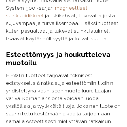
itsenäisyyttä. Innovatiiviset ratkaisut, kuten
System 900 -sarjan
magneettiset
suihkupidikkeet
ja tukikahvat, tekevät arjesta
sujuvampaa ja turvallisempaa. Lisäksi tuotteet,
kuten pesualtaat ja tukevat suihkuistuimet,
lisäävät käytännöllisyyttä ja turvallisuutta.
Esteettömyys ja houkutteleva
muotoilu
HEWI:n tuotteet tarjoavat teknisesti
edistyksellisiä ratkaisuja esteettömiin tiloihin
yhdistettynä kauniiseen muotoiluun. Laajan
värivalikoiman ansiosta voidaan luoda
yksilöllisiä ja tyylikkäitä tiloja. Jokainen tuote on
suunniteltu kestämään aikaa ja tarjoamaan
samalla esteettisesti miellyttävän ratkaisun.