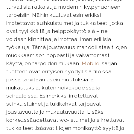
turvallisia ratkaisuja modernin kylpyhuoneen
tarpeisiin. Näihin kuuluvat esimerkiksi
irrotettavat suihkuistuimet ja tukikaiteet, jotka
ovat tyylikkäitä ja helppokäyttöisiä – ne
voidaan kiinnittää ja irrottaa ilman erillisiä
työkaluja. Tämä joustavuus mahdollistaa tilojen
muokkaamisen nopeasti ja vaivattomasti
käyttäjien tarpeiden mukaan.
Mobile
-sarjan
tuotteet ovat erityisen hyödyllisiä tiloissa,
joissa tarvitaan usein muutoksia ja
mukautuksia, kuten hoivakodeissa ja
sairaaloissa. Esimerkiksi irrotettavat
suihkuistuimet ja tukikahvat tarjoavat
joustavuutta ja mukautuvuutta. Lisäksi
korkeussäädettävät wc-istuimet ja siirrettävät
tukikaiteet lisäävät tilojen monikäyttöisyyttä ja