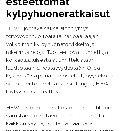
esteettömät
kylpyhuoneratkaisut
HEWI
, johtava saksalainen yritys
terveydenhuoltoalalla, tarjoaa laajan
valikoiman kylpyhuonetarvikkeita ja
rakennusheloja. Tuotteet ovat tunnettuja
korkealaatuisesta suunnittelustaan,
laadustaan ja kestävyydestään. Olipa
kyseessä saippua-annostelijat, pyyhekoukut,
wc-paperitelineet tai suihkutangot, HEWI:ltä
löytyy kaikki tarvittava.
HEWI on erikoistunut esteettömien tilojen
varustamiseen. Tavoitteena on parantaa
kaikkien käyttäjien elämänlaatua ja