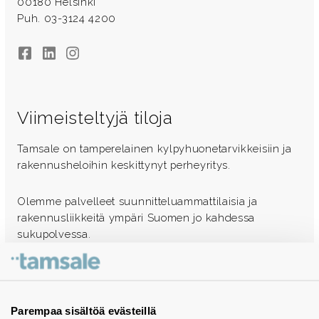
00180 Helsinki
Puh. 03-3124 4200
Facebook
LinkedIn
Instagram
Viimeisteltyjä tiloja
Tamsale on tamperelainen kylpyhuonetarvikkeisiin ja
rakennusheloihin keskittynyt perheyritys.
Olemme palvelleet suunnitteluammattilaisia ja
rakennusliikkeitä ympäri Suomen jo kahdessa
sukupolvessa.
Ota yhteyttä - autamme mielellämme
Tuotekuvastot
Parempaa sisältöä evästeillä