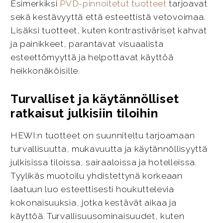
Esimerkiksi
PVD-pinnoitetut tuotteet
tarjoavat
sekä kestävyyttä että esteettistä vetovoimaa.
Lisäksi tuotteet, kuten kontrastiväriset kahvat
ja painikkeet, parantavat visuaalista
esteettömyyttä ja helpottavat käyttöä
heikkonäköisille.
Turvalliset ja käytännölliset
ratkaisut julkisiin tiloihin
HEWI:n tuotteet on suunniteltu tarjoamaan
turvallisuutta, mukavuutta ja käytännöllisyyttä
julkisissa tiloissa, sairaaloissa ja hotelleissa.
Tyylikäs muotoilu yhdistettynä korkeaan
laatuun luo esteettisesti houkuttelevia
kokonaisuuksia, jotka kestävät aikaa ja
käyttöä. Turvallisuusominaisuudet, kuten