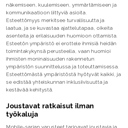
näkemiseen, kuulemiseen, ymmärtämiseen ja
kommunikaatioon liittyviä asioita.
Esteettömyys merkitsee turvallisuutta ja
laatua, ja se kuvastaa ajattelutapaa, oikeita
asenteita ja erilaisuuden huomioon ottamista.
Esteetön ympäristö ei erottele ihmisiä heidän
toimintakykynsä perusteella, vaan huomioi
ihmisten moninaisuuden rakennetun
ympäristön suunnittelussa ja toteuttamisessa.
Esteettömästä ympäristöstä hyötyvät kaikki, ja
se edistää yhteiskunnan inklusiivisuutta ja
kestävää kehitystä.
Joustavat ratkaisut ilman
työkaluja
Mobile-sarjan varusteet tarjoavat joustavia ja