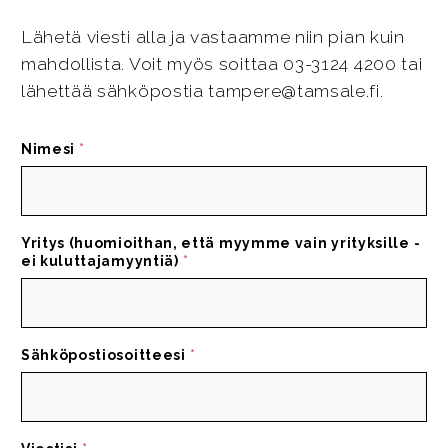
Lähetä viesti alla ja vastaamme niin pian kuin
mahdollista. Voit myös soittaa 03-3124 4200 tai
lähettää sähköpostia tampere@tamsale.fi.
Nimesi
*
Yritys (huomioithan, että myymme vain yrityksille -
ei kuluttajamyyntiä)
*
Sähköpostiosoitteesi
*