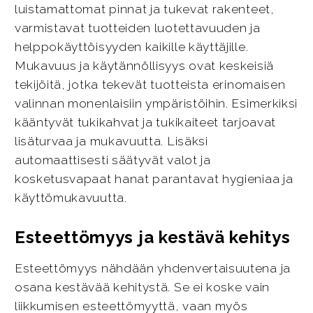
luistamattomat pinnat ja tukevat rakenteet,
varmistavat tuotteiden luotettavuuden ja
helppokäyttöisyyden kaikille käyttäjille.
Mukavuus ja käytännöllisyys ovat keskeisiä
tekijöitä, jotka tekevät tuotteista erinomaisen
valinnan monenlaisiin ympäristöihin. Esimerkiksi
kääntyvät tukikahvat ja tukikaiteet tarjoavat
lisäturvaa ja mukavuutta. Lisäksi
automaattisesti säätyvät valot ja
kosketusvapaat hanat parantavat hygieniaa ja
käyttömukavuutta.
Esteettömyys ja kestävä kehitys
Esteettömyys nähdään yhdenvertaisuutena ja
osana kestävää kehitystä. Se ei koske vain
liikkumisen esteettömyyttä, vaan myös