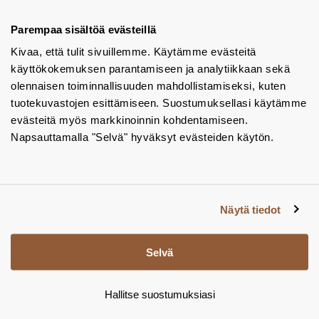
Tuotekuvastot
Parempaa sisältöä evästeillä
Kivaa, että tulit sivuillemme. Käytämme evästeitä
Instagram
käyttökokemuksen parantamiseen ja analytiikkaan sekä
BIM-objektit
olennaisen toiminnallisuuden mahdollistamiseksi, kuten
tuotekuvastojen esittämiseen. Suostumuksellasi käytämme
Yhteystiedot
evästeitä myös markkinoinnin kohdentamiseen.
Napsauttamalla "Selvä" hyväksyt evästeiden käytön.
Tiedotteet
Tietosuojaseloste
Tietoa evästeistä
Näytä tiedot
Evästeasetukset
Selvä
Hallitse suostumuksiasi
© Tamsale 2026