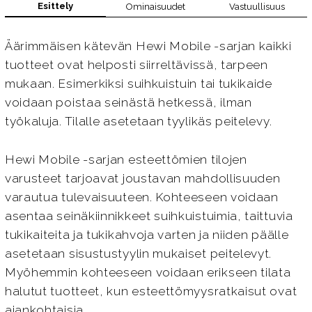
Esittely
Ominaisuudet
Vastuullisuus
Äärimmäisen kätevän Hewi Mobile -sarjan kaikki
tuotteet ovat helposti siirreltävissä, tarpeen
mukaan. Esimerkiksi suihkuistuin tai tukikaide
voidaan poistaa seinästä hetkessä, ilman
työkaluja. Tilalle asetetaan tyylikäs peitelevy.
Hewi Mobile -sarjan esteettömien tilojen
varusteet tarjoavat joustavan mahdollisuuden
varautua tulevaisuuteen. Kohteeseen voidaan
asentaa seinäkiinnikkeet suihkuistuimia, taittuvia
tukikaiteita ja tukikahvoja varten ja niiden päälle
asetetaan sisustustyylin mukaiset peitelevyt.
Myöhemmin kohteeseen voidaan erikseen tilata
halutut tuotteet, kun esteettömyysratkaisut ovat
ajankohtaisia.