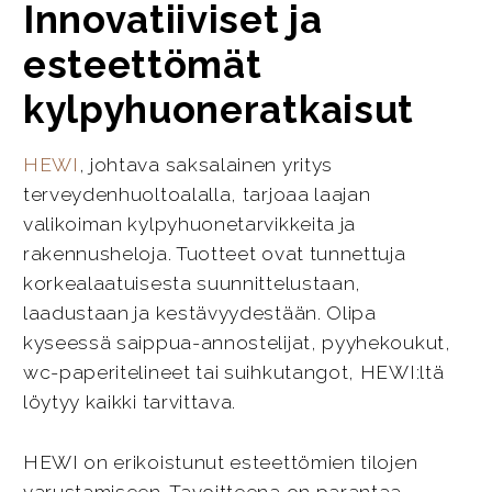
Innovatiiviset ja
esteettömät
kylpyhuoneratkaisut
HEWI
, johtava saksalainen yritys
terveydenhuoltoalalla, tarjoaa laajan
valikoiman kylpyhuonetarvikkeita ja
rakennusheloja. Tuotteet ovat tunnettuja
korkealaatuisesta suunnittelustaan,
laadustaan ja kestävyydestään. Olipa
kyseessä saippua-annostelijat, pyyhekoukut,
wc-paperitelineet tai suihkutangot, HEWI:ltä
löytyy kaikki tarvittava.
HEWI on erikoistunut esteettömien tilojen
varustamiseen. Tavoitteena on parantaa