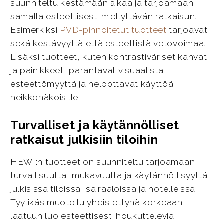
suunniteltu kestämään aikaa ja tarjoamaan
samalla esteettisesti miellyttävän ratkaisun.
Esimerkiksi
PVD-pinnoitetut tuotteet
tarjoavat
sekä kestävyyttä että esteettistä vetovoimaa.
Lisäksi tuotteet, kuten kontrastiväriset kahvat
ja painikkeet, parantavat visuaalista
esteettömyyttä ja helpottavat käyttöä
heikkonäköisille.
Turvalliset ja käytännölliset
ratkaisut julkisiin tiloihin
HEWI:n tuotteet on suunniteltu tarjoamaan
turvallisuutta, mukavuutta ja käytännöllisyyttä
julkisissa tiloissa, sairaaloissa ja hotelleissa.
Tyylikäs muotoilu yhdistettynä korkeaan
laatuun luo esteettisesti houkuttelevia