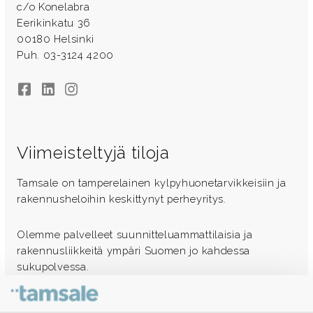
c/o Konelabra
Eerikinkatu 36
00180 Helsinki
Puh. 03-3124 4200
Facebook
LinkedIn
Instagram
Viimeisteltyjä tiloja
Tamsale on tamperelainen kylpyhuonetarvikkeisiin ja
rakennusheloihin keskittynyt perheyritys.
Olemme palvelleet suunnitteluammattilaisia ja
rakennusliikkeitä ympäri Suomen jo kahdessa
sukupolvessa.
Ota yhteyttä - autamme mielellämme