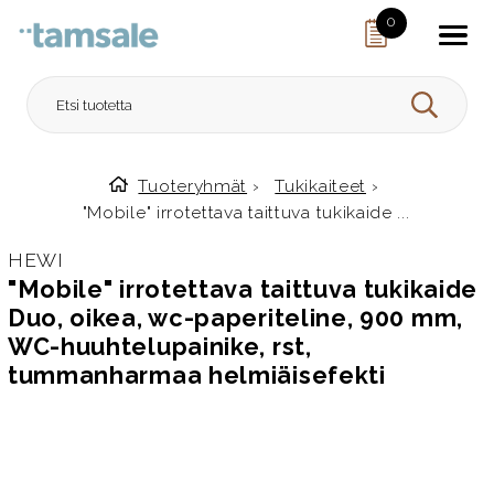
Skip to content
0
HAE
Tuoteryhmät
›
Tukikaiteet
›
Etusivulle
"Mobile" irrotettava taittuva tukikaide ...
HEWI
"Mobile" irrotettava taittuva tukikaide
Duo, oikea, wc-paperiteline, 900 mm,
WC-huuhtelupainike, rst,
tummanharmaa helmiäisefekti