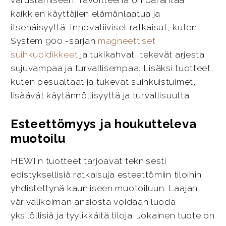
kaikkien käyttäjien elämänlaatua ja
itsenäisyyttä. Innovatiiviset ratkaisut, kuten
System 900 -sarjan
magneettiset
suihkupidikkeet
ja tukikahvat, tekevät arjesta
sujuvampaa ja turvallisempaa. Lisäksi tuotteet,
kuten pesualtaat ja tukevat suihkuistuimet,
lisäävät käytännöllisyyttä ja turvallisuutta.
Esteettömyys ja houkutteleva
muotoilu
HEWI:n tuotteet tarjoavat teknisesti
edistyksellisiä ratkaisuja esteettömiin tiloihin
yhdistettynä kauniiseen muotoiluun. Laajan
värivalikoiman ansiosta voidaan luoda
yksilöllisiä ja tyylikkäitä tiloja. Jokainen tuote on