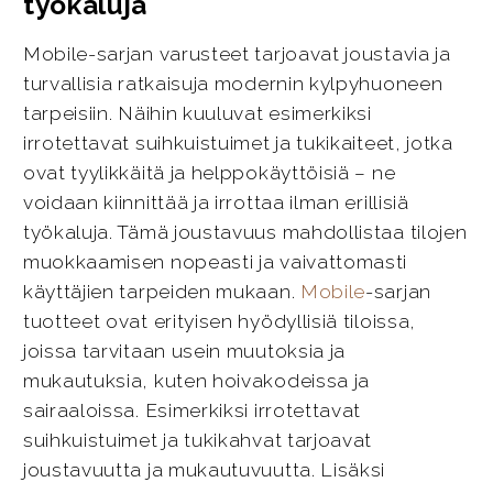
työkaluja
Mobile-sarjan varusteet tarjoavat joustavia ja
turvallisia ratkaisuja modernin kylpyhuoneen
tarpeisiin. Näihin kuuluvat esimerkiksi
irrotettavat suihkuistuimet ja tukikaiteet, jotka
ovat tyylikkäitä ja helppokäyttöisiä – ne
voidaan kiinnittää ja irrottaa ilman erillisiä
työkaluja. Tämä joustavuus mahdollistaa tilojen
muokkaamisen nopeasti ja vaivattomasti
käyttäjien tarpeiden mukaan.
Mobile
-sarjan
tuotteet ovat erityisen hyödyllisiä tiloissa,
joissa tarvitaan usein muutoksia ja
mukautuksia, kuten hoivakodeissa ja
sairaaloissa. Esimerkiksi irrotettavat
suihkuistuimet ja tukikahvat tarjoavat
joustavuutta ja mukautuvuutta. Lisäksi