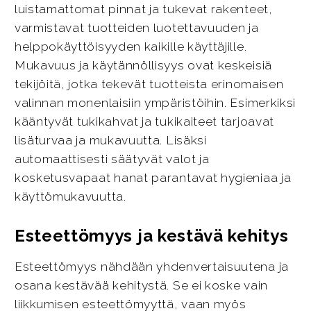
luistamattomat pinnat ja tukevat rakenteet,
varmistavat tuotteiden luotettavuuden ja
helppokäyttöisyyden kaikille käyttäjille.
Mukavuus ja käytännöllisyys ovat keskeisiä
tekijöitä, jotka tekevät tuotteista erinomaisen
valinnan monenlaisiin ympäristöihin. Esimerkiksi
kääntyvät tukikahvat ja tukikaiteet tarjoavat
lisäturvaa ja mukavuutta. Lisäksi
automaattisesti säätyvät valot ja
kosketusvapaat hanat parantavat hygieniaa ja
käyttömukavuutta.
Esteettömyys ja kestävä kehitys
Esteettömyys nähdään yhdenvertaisuutena ja
osana kestävää kehitystä. Se ei koske vain
liikkumisen esteettömyyttä, vaan myös