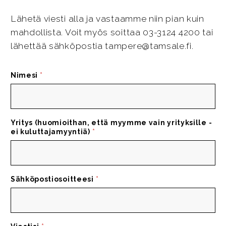
Lähetä viesti alla ja vastaamme niin pian kuin
mahdollista. Voit myös soittaa 03-3124 4200 tai
lähettää sähköpostia tampere@tamsale.fi.
Nimesi
*
Yritys (huomioithan, että myymme vain yrityksille -
ei kuluttajamyyntiä)
*
Sähköpostiosoitteesi
*