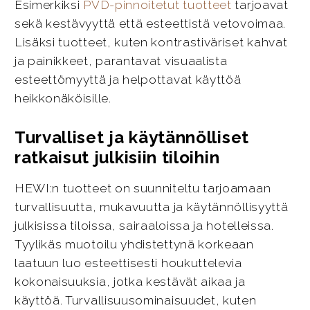
Esimerkiksi
PVD-pinnoitetut tuotteet
tarjoavat
sekä kestävyyttä että esteettistä vetovoimaa.
Lisäksi tuotteet, kuten kontrastiväriset kahvat
ja painikkeet, parantavat visuaalista
esteettömyyttä ja helpottavat käyttöä
heikkonäköisille.
Turvalliset ja käytännölliset
ratkaisut julkisiin tiloihin
HEWI:n tuotteet on suunniteltu tarjoamaan
turvallisuutta, mukavuutta ja käytännöllisyyttä
julkisissa tiloissa, sairaaloissa ja hotelleissa.
Tyylikäs muotoilu yhdistettynä korkeaan
laatuun luo esteettisesti houkuttelevia
kokonaisuuksia, jotka kestävät aikaa ja
käyttöä. Turvallisuusominaisuudet, kuten