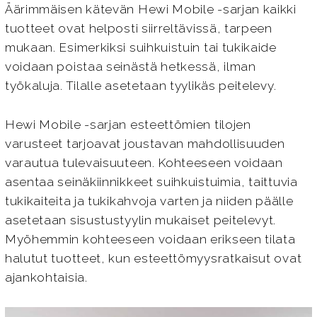
Äärimmäisen kätevän Hewi Mobile -sarjan kaikki
tuotteet ovat helposti siirreltävissä, tarpeen
mukaan. Esimerkiksi suihkuistuin tai tukikaide
voidaan poistaa seinästä hetkessä, ilman
työkaluja. Tilalle asetetaan tyylikäs peitelevy.
Hewi Mobile -sarjan esteettömien tilojen
varusteet tarjoavat joustavan mahdollisuuden
varautua tulevaisuuteen. Kohteeseen voidaan
asentaa seinäkiinnikkeet suihkuistuimia, taittuvia
tukikaiteita ja tukikahvoja varten ja niiden päälle
asetetaan sisustustyylin mukaiset peitelevyt.
Myöhemmin kohteeseen voidaan erikseen tilata
halutut tuotteet, kun esteettömyysratkaisut ovat
ajankohtaisia.