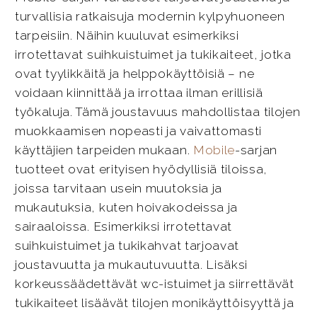
turvallisia ratkaisuja modernin kylpyhuoneen
tarpeisiin. Näihin kuuluvat esimerkiksi
irrotettavat suihkuistuimet ja tukikaiteet, jotka
ovat tyylikkäitä ja helppokäyttöisiä – ne
voidaan kiinnittää ja irrottaa ilman erillisiä
työkaluja. Tämä joustavuus mahdollistaa tilojen
muokkaamisen nopeasti ja vaivattomasti
käyttäjien tarpeiden mukaan.
Mobile
-sarjan
tuotteet ovat erityisen hyödyllisiä tiloissa,
joissa tarvitaan usein muutoksia ja
mukautuksia, kuten hoivakodeissa ja
sairaaloissa. Esimerkiksi irrotettavat
suihkuistuimet ja tukikahvat tarjoavat
joustavuutta ja mukautuvuutta. Lisäksi
korkeussäädettävät wc-istuimet ja siirrettävät
tukikaiteet lisäävät tilojen monikäyttöisyyttä ja