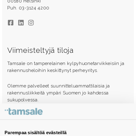
00180 Helsinki
Puh. 03-3124 4200
Facebook
LinkedIn
Instagram
Viimeisteltyjä tiloja
Tamsale on tamperelainen kylpyhuonetarvikkeisiin ja
rakennusheloihin keskittynyt perheyritys.
Olemme palvelleet suunnitteluammattilaisia ja
rakennusliikkeitä ympäri Suomen jo kahdessa
sukupolvessa.
Ota yhteyttä - autamme mielellämme
Tuotekuvastot
Parempaa sisältöä evästeillä