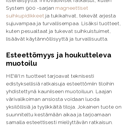
itsenäisyyttä. Innovatiiviset ratkaisut, kuten
System 900 -sarjan
magneettiset
suihkupidikkeet
ja tukikahvat, tekevät arjesta
sujuvampaa ja turvallisempaa. Lisäksi tuotteet,
kuten pesualtaat ja tukevat suihkuistuimet,
lisäävät käytännöllisyyttä ja turvallisuutta.
Esteettömyys ja houkutteleva
muotoilu
HEWI:n tuotteet tarjoavat teknisesti
edistyksellisiä ratkaisuja esteettömiin tiloihin
yhdistettynä kauniiseen muotoiluun. Laajan
värivalikoiman ansiosta voidaan luoda
yksilöllisiä ja tyylikkäitä tiloja. Jokainen tuote on
suunniteltu kestämään aikaa ja tarjoamaan
samalla esteettisesti miellyttävän ratkaisun.