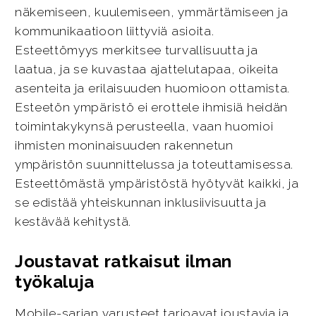
näkemiseen, kuulemiseen, ymmärtämiseen ja
kommunikaatioon liittyviä asioita.
Esteettömyys merkitsee turvallisuutta ja
laatua, ja se kuvastaa ajattelutapaa, oikeita
asenteita ja erilaisuuden huomioon ottamista.
Esteetön ympäristö ei erottele ihmisiä heidän
toimintakykynsä perusteella, vaan huomioi
ihmisten moninaisuuden rakennetun
ympäristön suunnittelussa ja toteuttamisessa.
Esteettömästä ympäristöstä hyötyvät kaikki, ja
se edistää yhteiskunnan inklusiivisuutta ja
kestävää kehitystä.
Joustavat ratkaisut ilman
työkaluja
Mobile-sarjan varusteet tarjoavat joustavia ja