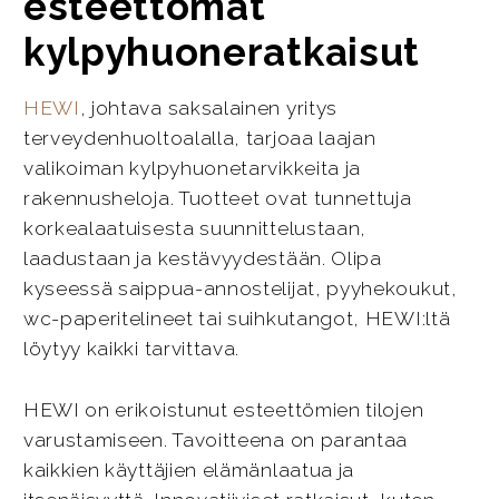
esteettömät
kylpyhuoneratkaisut
HEWI
, johtava saksalainen yritys
terveydenhuoltoalalla, tarjoaa laajan
valikoiman kylpyhuonetarvikkeita ja
rakennusheloja. Tuotteet ovat tunnettuja
korkealaatuisesta suunnittelustaan,
laadustaan ja kestävyydestään. Olipa
kyseessä saippua-annostelijat, pyyhekoukut,
wc-paperitelineet tai suihkutangot, HEWI:ltä
löytyy kaikki tarvittava.
HEWI on erikoistunut esteettömien tilojen
varustamiseen. Tavoitteena on parantaa
kaikkien käyttäjien elämänlaatua ja