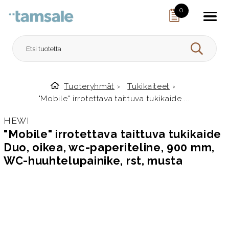
Skip to content
0
HAE
Tuoteryhmät
›
Tukikaiteet
›
Etusivulle
"Mobile" irrotettava taittuva tukikaide ...
HEWI
"Mobile" irrotettava taittuva tukikaide
Duo, oikea, wc-paperiteline, 900 mm,
WC-huuhtelupainike, rst, musta