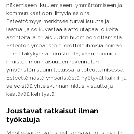
näkemiseen, kuulemiseen, ymmärtämiseen ja
kommunikaatioon liittyviä asioita.
Esteettömyys merkitsee turvallisuutta ja
laatua, ja se kuvastaa ajattelutapaa, oikeita
asenteita ja erilaisuuden huomioon ottamista.
Esteetön ympäristö ei erottele ihmisiä heidän
toimintakykynsä perusteella, vaan huomioi
ihmisten moninaisuuden rakennetun
ympäristön suunnittelussa ja toteuttamisessa.
Esteettömästä ympäristöstä hyötyvät kaikki, ja
se edistää yhteiskunnan inklusiivisuutta ja
kestävää kehitystä.
Joustavat ratkaisut ilman
työkaluja
Mobile-sarjan varusteet tarjoavat joustavia ja