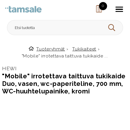
Skip to content
0
HAE
Tuoteryhmät
›
Tukikaiteet
›
Etusivulle
"Mobile" irrotettava taittuva tukikaide ...
HEWI
"Mobile" irrotettava taittuva tukikaide
Duo, vasen, wc-paperiteline, 700 mm,
WC-huuhtelupainike, kromi