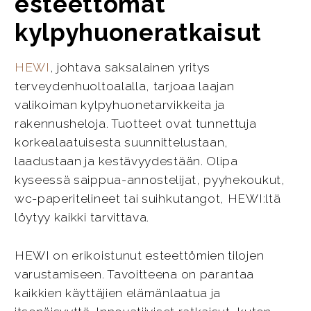
esteettömät
kylpyhuoneratkaisut
HEWI
, johtava saksalainen yritys
terveydenhuoltoalalla, tarjoaa laajan
valikoiman kylpyhuonetarvikkeita ja
rakennusheloja. Tuotteet ovat tunnettuja
korkealaatuisesta suunnittelustaan,
laadustaan ja kestävyydestään. Olipa
kyseessä saippua-annostelijat, pyyhekoukut,
wc-paperitelineet tai suihkutangot, HEWI:ltä
löytyy kaikki tarvittava.
HEWI on erikoistunut esteettömien tilojen
varustamiseen. Tavoitteena on parantaa
kaikkien käyttäjien elämänlaatua ja