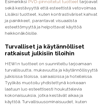
Esimerkiksi
PVD-pinnoitetut tuotteet
tarjoavat
sekä kestävyyttä että esteettistä vetovoimaa.
Lisäksi tuotteet, kuten kontrastiväriset kahvat
ja painikkeet, parantavat visuaalista
esteettömyyttä ja helpottavat käyttöä
heikkonäköisille.
Turvalliset ja käytännölliset
ratkaisut julkisiin tiloihin
HEWI:n tuotteet on suunniteltu tarjoamaan
turvallisuutta, mukavuutta ja käytännöllisyyttä
julkisissa tiloissa, sairaaloissa ja hotelleissa.
Tyylikäs muotoilu yhdistettynä korkeaan
laatuun luo esteettisesti houkuttelevia
kokonaisuuksia, jotka kestävät aikaa ja
käyttöä. Turvallisuusominaisuudet, kuten