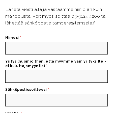
Lähetä viesti alla ja vastaamme niin pian kuin
mahdollista. Voit myös soittaa 03-3124 4200 tai
lähettää sähköpostia tampere@tamsale.fi.
Nimesi
*
Yritys (huomioithan, että myymme vain yrityksille -
ei kuluttajamyyntiä)
*
Sähköpostiosoitteesi
*