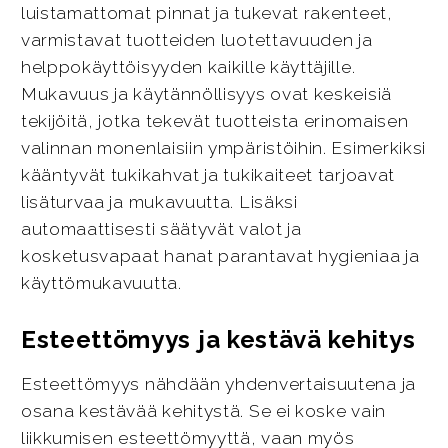
luistamattomat pinnat ja tukevat rakenteet,
varmistavat tuotteiden luotettavuuden ja
helppokäyttöisyyden kaikille käyttäjille.
Mukavuus ja käytännöllisyys ovat keskeisiä
tekijöitä, jotka tekevät tuotteista erinomaisen
valinnan monenlaisiin ympäristöihin. Esimerkiksi
kääntyvät tukikahvat ja tukikaiteet tarjoavat
lisäturvaa ja mukavuutta. Lisäksi
automaattisesti säätyvät valot ja
kosketusvapaat hanat parantavat hygieniaa ja
käyttömukavuutta.
Esteettömyys ja kestävä kehitys
Esteettömyys nähdään yhdenvertaisuutena ja
osana kestävää kehitystä. Se ei koske vain
liikkumisen esteettömyyttä, vaan myös