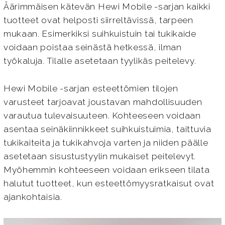
Äärimmäisen kätevän Hewi Mobile -sarjan kaikki
tuotteet ovat helposti siirreltävissä, tarpeen
mukaan. Esimerkiksi suihkuistuin tai tukikaide
voidaan poistaa seinästä hetkessä, ilman
työkaluja. Tilalle asetetaan tyylikäs peitelevy.
Hewi Mobile -sarjan esteettömien tilojen
varusteet tarjoavat joustavan mahdollisuuden
varautua tulevaisuuteen. Kohteeseen voidaan
asentaa seinäkiinnikkeet suihkuistuimia, taittuvia
tukikaiteita ja tukikahvoja varten ja niiden päälle
asetetaan sisustustyylin mukaiset peitelevyt.
Myöhemmin kohteeseen voidaan erikseen tilata
halutut tuotteet, kun esteettömyysratkaisut ovat
ajankohtaisia.