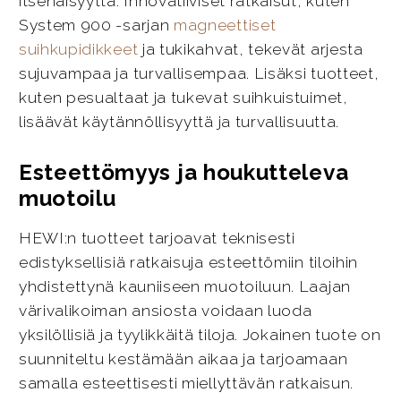
itsenäisyyttä. Innovatiiviset ratkaisut, kuten
System 900 -sarjan
magneettiset
suihkupidikkeet
ja tukikahvat, tekevät arjesta
sujuvampaa ja turvallisempaa. Lisäksi tuotteet,
kuten pesualtaat ja tukevat suihkuistuimet,
lisäävät käytännöllisyyttä ja turvallisuutta.
Esteettömyys ja houkutteleva
muotoilu
HEWI:n tuotteet tarjoavat teknisesti
edistyksellisiä ratkaisuja esteettömiin tiloihin
yhdistettynä kauniiseen muotoiluun. Laajan
värivalikoiman ansiosta voidaan luoda
yksilöllisiä ja tyylikkäitä tiloja. Jokainen tuote on
suunniteltu kestämään aikaa ja tarjoamaan
samalla esteettisesti miellyttävän ratkaisun.