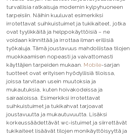
turvallisia ratkaisuja modernin kylpyhuoneen
tarpeisiin. Näihin kuuluvat esimerkiksi
irrotettavat suihkuistuimet ja tukikaiteet, jotka
ovat tyylikkäitä ja helppokäyttöisiä – ne
voidaan kiinnittää ja irrottaa ilman erillisiä
työkaluja. Tämä joustavuus mahdollistaa tilojen
muokkaamisen nopeasti ja vaivattomasti
käyttäjien tarpeiden mukaan.
Mobile
-sarjan
tuotteet ovat erityisen hyödyllisiä tiloissa,
joissa tarvitaan usein muutoksia ja
mukautuksia, kuten hoivakodeissa ja
sairaaloissa. Esimerkiksi irrotettavat
suihkuistuimet ja tukikahvat tarjoavat
joustavuutta ja mukautuvuutta. Lisäksi
korkeussäädettävät wc-istuimet ja siirrettävät
tukikaiteet lisäävät tilojen monikäyttöisyyttä ja