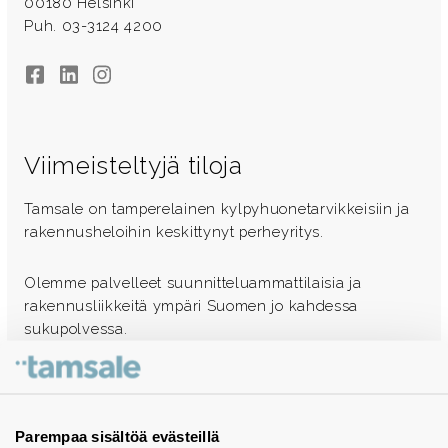
00180 Helsinki
Puh. 03-3124 4200
Facebook
LinkedIn
Instagram
Viimeisteltyjä tiloja
Tamsale on tamperelainen kylpyhuonetarvikkeisiin ja
rakennusheloihin keskittynyt perheyritys.
Olemme palvelleet suunnitteluammattilaisia ja
rakennusliikkeitä ympäri Suomen jo kahdessa
sukupolvessa.
Ota yhteyttä - autamme mielellämme
Tuotekuvastot
Parempaa sisältöä evästeillä