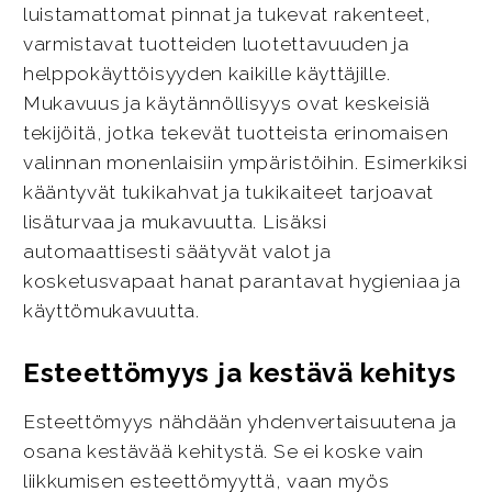
luistamattomat pinnat ja tukevat rakenteet,
varmistavat tuotteiden luotettavuuden ja
helppokäyttöisyyden kaikille käyttäjille.
Mukavuus ja käytännöllisyys ovat keskeisiä
tekijöitä, jotka tekevät tuotteista erinomaisen
valinnan monenlaisiin ympäristöihin. Esimerkiksi
kääntyvät tukikahvat ja tukikaiteet tarjoavat
lisäturvaa ja mukavuutta. Lisäksi
automaattisesti säätyvät valot ja
kosketusvapaat hanat parantavat hygieniaa ja
käyttömukavuutta.
Esteettömyys ja kestävä kehitys
Esteettömyys nähdään yhdenvertaisuutena ja
osana kestävää kehitystä. Se ei koske vain
liikkumisen esteettömyyttä, vaan myös