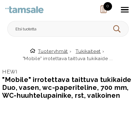
Skip to content
0
HAE
Tuoteryhmät
›
Tukikaiteet
›
Etusivulle
"Mobile" irrotettava taittuva tukikaide ...
HEWI
"Mobile" irrotettava taittuva tukikaide
Duo, vasen, wc-paperiteline, 700 mm,
WC-huuhtelupainike, rst, valkoinen