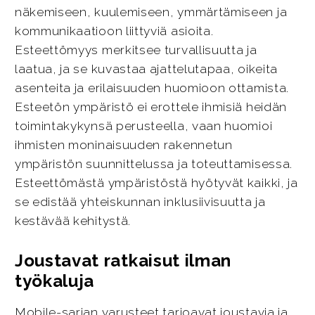
näkemiseen, kuulemiseen, ymmärtämiseen ja
kommunikaatioon liittyviä asioita.
Esteettömyys merkitsee turvallisuutta ja
laatua, ja se kuvastaa ajattelutapaa, oikeita
asenteita ja erilaisuuden huomioon ottamista.
Esteetön ympäristö ei erottele ihmisiä heidän
toimintakykynsä perusteella, vaan huomioi
ihmisten moninaisuuden rakennetun
ympäristön suunnittelussa ja toteuttamisessa.
Esteettömästä ympäristöstä hyötyvät kaikki, ja
se edistää yhteiskunnan inklusiivisuutta ja
kestävää kehitystä.
Joustavat ratkaisut ilman
työkaluja
Mobile-sarjan varusteet tarjoavat joustavia ja