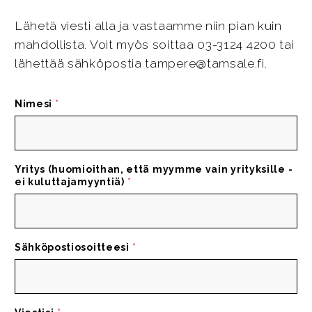
Lähetä viesti alla ja vastaamme niin pian kuin
mahdollista. Voit myös soittaa 03-3124 4200 tai
lähettää sähköpostia tampere@tamsale.fi.
Nimesi
*
Yritys (huomioithan, että myymme vain yrityksille -
ei kuluttajamyyntiä)
*
Sähköpostiosoitteesi
*