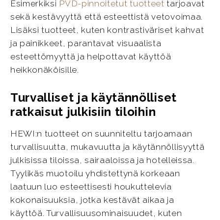
Esimerkiksi
PVD-pinnoitetut tuotteet
tarjoavat
sekä kestävyyttä että esteettistä vetovoimaa.
Lisäksi tuotteet, kuten kontrastiväriset kahvat
ja painikkeet, parantavat visuaalista
esteettömyyttä ja helpottavat käyttöä
heikkonäköisille.
Turvalliset ja käytännölliset
ratkaisut julkisiin tiloihin
HEWI:n tuotteet on suunniteltu tarjoamaan
turvallisuutta, mukavuutta ja käytännöllisyyttä
julkisissa tiloissa, sairaaloissa ja hotelleissa.
Tyylikäs muotoilu yhdistettynä korkeaan
laatuun luo esteettisesti houkuttelevia
kokonaisuuksia, jotka kestävät aikaa ja
käyttöä. Turvallisuusominaisuudet, kuten