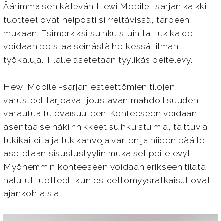
Äärimmäisen kätevän Hewi Mobile -sarjan kaikki
tuotteet ovat helposti siirreltävissä, tarpeen
mukaan. Esimerkiksi suihkuistuin tai tukikaide
voidaan poistaa seinästä hetkessä, ilman
työkaluja. Tilalle asetetaan tyylikäs peitelevy.
Hewi Mobile -sarjan esteettömien tilojen
varusteet tarjoavat joustavan mahdollisuuden
varautua tulevaisuuteen. Kohteeseen voidaan
asentaa seinäkiinnikkeet suihkuistuimia, taittuvia
tukikaiteita ja tukikahvoja varten ja niiden päälle
asetetaan sisustustyylin mukaiset peitelevyt.
Myöhemmin kohteeseen voidaan erikseen tilata
halutut tuotteet, kun esteettömyysratkaisut ovat
ajankohtaisia.