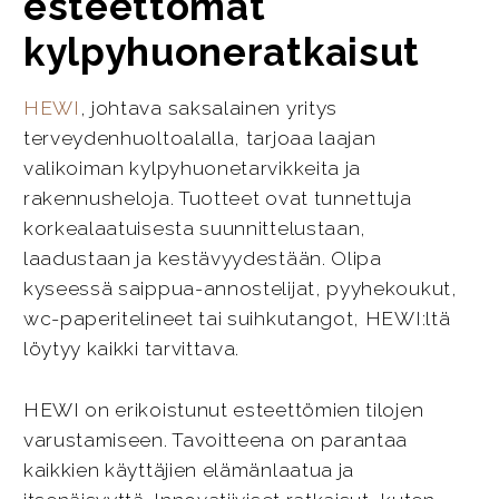
esteettömät
kylpyhuoneratkaisut
HEWI
, johtava saksalainen yritys
terveydenhuoltoalalla, tarjoaa laajan
valikoiman kylpyhuonetarvikkeita ja
rakennusheloja. Tuotteet ovat tunnettuja
korkealaatuisesta suunnittelustaan,
laadustaan ja kestävyydestään. Olipa
kyseessä saippua-annostelijat, pyyhekoukut,
wc-paperitelineet tai suihkutangot, HEWI:ltä
löytyy kaikki tarvittava.
HEWI on erikoistunut esteettömien tilojen
varustamiseen. Tavoitteena on parantaa
kaikkien käyttäjien elämänlaatua ja