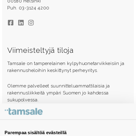
00180 Helsinki
Puh. 03-3124 4200
Facebook
LinkedIn
Instagram
Viimeisteltyjä tiloja
Tamsale on tamperelainen kylpyhuonetarvikkeisiin ja
rakennusheloihin keskittynyt perheyritys.
Olemme palvelleet suunnitteluammattilaisia ja
rakennusliikkeitä ympäri Suomen jo kahdessa
sukupolvessa.
Ota yhteyttä - autamme mielellämme
Tuotekuvastot
Parempaa sisältöä evästeillä