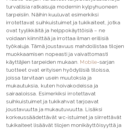
turvallisia ratkaisuja modernin kylpyhuoneen
tarpeisiin. Näihin kuuluvat esimerkiksi
irrotettavat suihkuistuimet ja tukikaiteet, jotka
ovat tyylikkäitä ja helppokäyttöisiä – ne
voidaan kiinnittää ja irrottaa ilman erillisiä
työkaluja. Tämä joustavuus mahdollistaa tilojen
muokkaamisen nopeasti ja vaivattomasti
käyttäjien tarpeiden mukaan.
Mobile
-sarjan
tuotteet ovat erityisen hyödyllisiä tiloissa,
joissa tarvitaan usein muutoksia ja
mukautuksia, kuten hoivakodeissa ja
sairaaloissa. Esimerkiksi irrotettavat
suihkuistuimet ja tukikahvat tarjoavat
joustavuutta ja mukautuvuutta. Lisäksi
korkeussäädettävät wc-istuimet ja siirrettävät
tukikaiteet lisäävät tilojen monikäyttöisyyttä ja