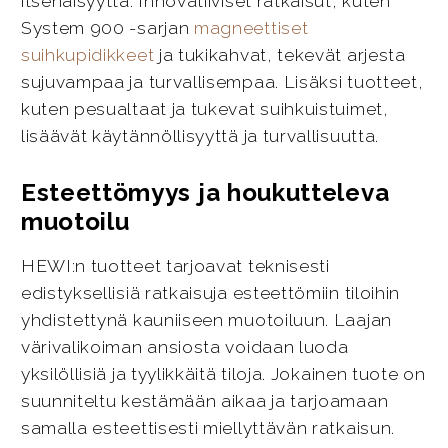
itsenäisyyttä. Innovatiiviset ratkaisut, kuten
System 900 -sarjan
magneettiset
suihkupidikkeet
ja tukikahvat, tekevät arjesta
sujuvampaa ja turvallisempaa. Lisäksi tuotteet,
kuten pesualtaat ja tukevat suihkuistuimet,
lisäävät käytännöllisyyttä ja turvallisuutta.
Esteettömyys ja houkutteleva
muotoilu
HEWI:n tuotteet tarjoavat teknisesti
edistyksellisiä ratkaisuja esteettömiin tiloihin
yhdistettynä kauniiseen muotoiluun. Laajan
värivalikoiman ansiosta voidaan luoda
yksilöllisiä ja tyylikkäitä tiloja. Jokainen tuote on
suunniteltu kestämään aikaa ja tarjoamaan
samalla esteettisesti miellyttävän ratkaisun.