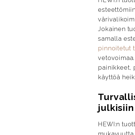
esteettömiin
värivalikoim
Jokainen tu
samalla este
pinnoitetut 
vetovoimaa. 
painikkeet, 
käyttöä heik
Turvalli
julkisiin
HEWI:n tuott
mukavuutta j