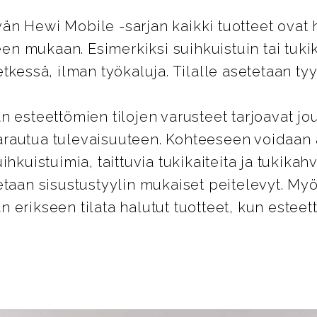
n Hewi Mobile -sarjan kaikki tuotteet ovat 
peen mukaan. Esimerkiksi suihkuistuin tai tuk
tkessä, ilman työkaluja. Tilalle asetetaan tyy
n esteettömien tilojen varusteet tarjoavat jo
rautua tulevaisuuteen. Kohteeseen voidaan
ihkuistuimia, taittuvia tukikaiteita ja tukikahv
etaan sisustustyylin mukaiset peitelevyt. 
 erikseen tilata halutut tuotteet, kun estee