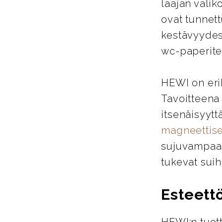
laajan valik
ovat tunnett
kestävyydes
wc-paperitel
HEWI on eri
Tavoitteena
itsenäisyytt
magneettise
sujuvampaa j
tukevat suih
Esteett
HEWI:n tuott