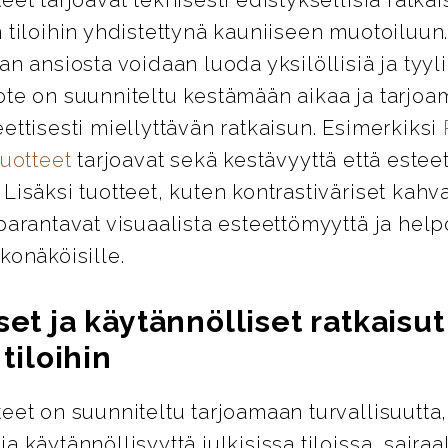
 tiloihin yhdistettynä kauniiseen muotoiluun
an ansiosta voidaan luoda yksilöllisiä ja tyylik
ote on suunniteltu kestämään aikaa ja tarjo
ettisesti miellyttävän ratkaisun. Esimerkiksi
tuotteet
tarjoavat sekä kestävyyttä että esteet
Lisäksi tuotteet, kuten kontrastiväriset kahva
parantavat visuaalista esteettömyyttä ja help
konäköisille.
set ja käytännölliset ratkaisut
 tiloihin
eet on suunniteltu tarjoamaan turvallisuutta,
a käytännöllisyyttä julkisissa tiloissa, sairaa