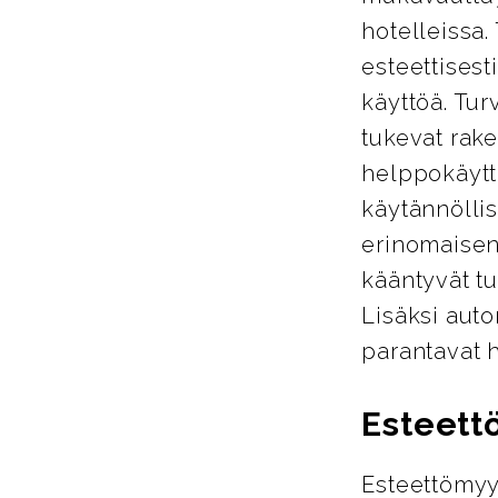
hotelleissa.
esteettisest
käyttöä. Tur
tukevat rake
helppokäyttö
käytännöllis
erinomaisen
kääntyvät tu
Lisäksi auto
parantavat 
Esteett
Esteettömyy