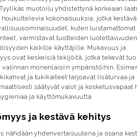
 Tyylikäs muotoilu yhdistettynä korkeaan laa
i houkuttelevia kokonaisuuksia, jotka kestävät
vallisuusominaisuudet, kuten luistamattomat 
nteet, varmistavat tuotteiden luotettavuuden
isyyden kaikille käyttäjille. Mukavuus ja
yys ovat keskeisiä tekijöitä, jotka tekevät tuo
 valinnan monenlaisiin ympäristöihin. Esimer
kikahvat ja tukikaiteet tarjoavat lisäturvaa j
maattisesti säätyvät valot ja kosketusvapaat 
hygieniaa ja käyttömukavuutta.
ömyys ja kestävä kehitys
s nähdään yhdenvertaisuutena ja osana kes