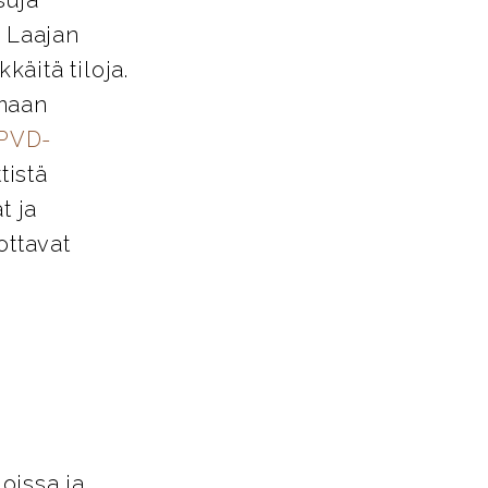
. Laajan
käitä tiloja.
amaan
PVD-
tistä
t ja
ottavat
loissa ja