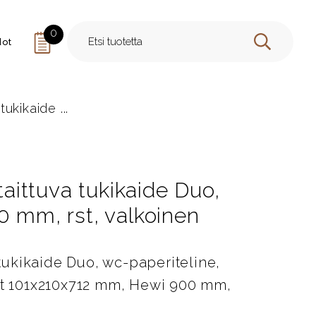
0
dot
HAE
tukikaide ...
 taittuva tukikaide Duo,
0 mm, rst, valkoinen
a tukikaide Duo, wc-paperiteline,
tat 101x210x712 mm, Hewi 900 mm,