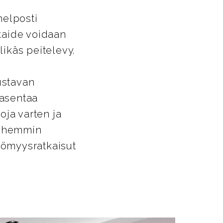
helposti
ikaide voidaan
likäs peitelevy.
ustavan
 asentaa
oja varten ja
Myöhemmin
ttömyysratkaisut