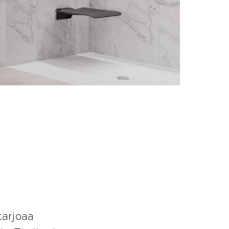
t
tarjoaa