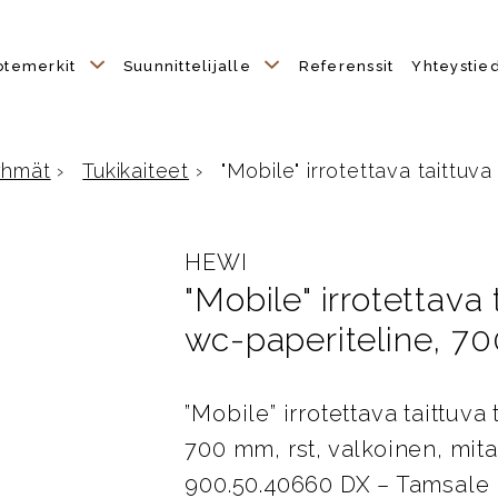
otemerkit
Suunnittelijalle
Referenssit
Yhteystie
yhmät
›
Tukikaiteet
›
"Mobile" irrotettava taittuva 
e
HEWI
"Mobile" irrotettava
wc-paperiteline, 70
”Mobile” irrotettava taittuv
700 mm, rst, valkoinen, mi
900.50.40660 DX – Tamsale