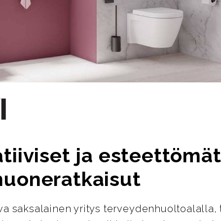
tiiviset ja esteettömä
huoneratkaisut
ava saksalainen yritys terveydenhuoltoalalla, 