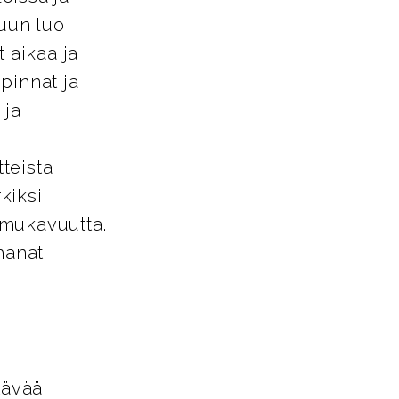
tuun luo
 aikaa ja
pinnat ja
 ja
tteista
kiksi
a mukavuutta.
hanat
tävää