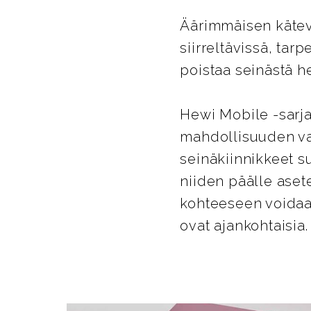
Äärimmäisen kätevä
siirreltävissä, tar
poistaa seinästä he
Hewi Mobile -sarja
mahdollisuuden va
seinäkiinnikkeet su
niiden päälle aset
kohteeseen voidaan
ovat ajankohtaisia.