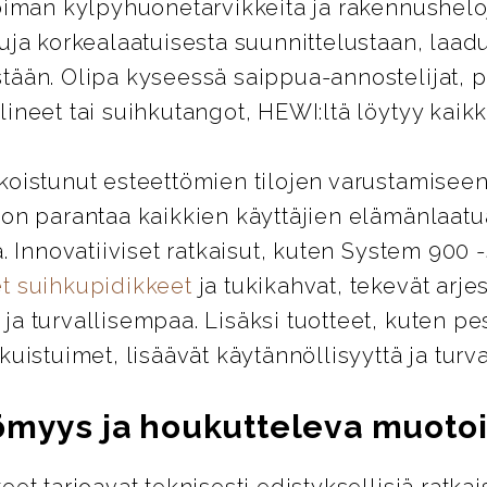
oiman kylpyhuonetarvikkeita ja rakennusheloj
uja korkealaatuisesta suunnittelustaan, laad
tään. Olipa kyseessä saippua-annostelijat, 
ineet tai suihkutangot, HEWI:ltä löytyy kaikki
koistunut esteettömien tilojen varustamiseen
 on parantaa kaikkien käyttäjien elämänlaatu
ä. Innovatiiviset ratkaisut, kuten System 900 
t suihkupidikkeet
ja tukikahvat, tekevät arje
a turvallisempaa. Lisäksi tuotteet, kuten pes
kuistuimet, lisäävät käytännöllisyyttä ja turva
ömyys ja houkutteleva muotoi
eet tarjoavat teknisesti edistyksellisiä ratkai