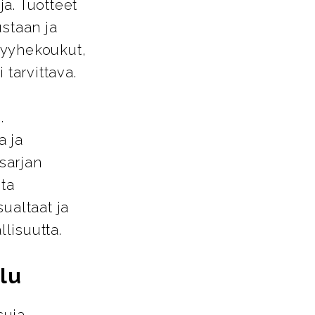
a. Tuotteet
ustaan ja
pyyhekoukut,
 tarvittava.
.
a ja
-sarjan
sta
ualtaat ja
llisuutta.
lu
suja