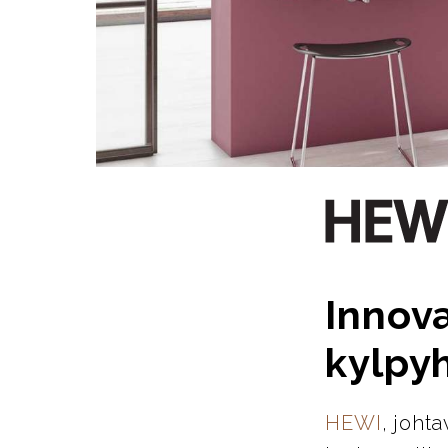
Innova
kylpy
HEWI
, joht