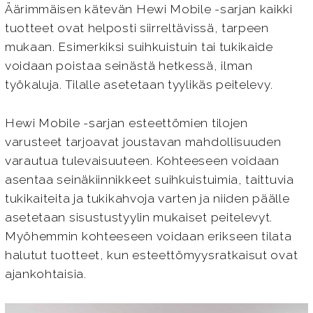
Äärimmäisen kätevän Hewi Mobile -sarjan kaikki
tuotteet ovat helposti siirreltävissä, tarpeen
mukaan. Esimerkiksi suihkuistuin tai tukikaide
voidaan poistaa seinästä hetkessä, ilman
työkaluja. Tilalle asetetaan tyylikäs peitelevy.
Hewi Mobile -sarjan esteettömien tilojen
varusteet tarjoavat joustavan mahdollisuuden
varautua tulevaisuuteen. Kohteeseen voidaan
asentaa seinäkiinnikkeet suihkuistuimia, taittuvia
tukikaiteita ja tukikahvoja varten ja niiden päälle
asetetaan sisustustyylin mukaiset peitelevyt.
Myöhemmin kohteeseen voidaan erikseen tilata
halutut tuotteet, kun esteettömyysratkaisut ovat
ajankohtaisia.