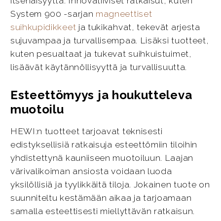
itsenäisyyttä. Innovatiiviset ratkaisut, kuten
System 900 -sarjan
magneettiset
suihkupidikkeet
ja tukikahvat, tekevät arjesta
sujuvampaa ja turvallisempaa. Lisäksi tuotteet,
kuten pesualtaat ja tukevat suihkuistuimet,
lisäävät käytännöllisyyttä ja turvallisuutta.
Esteettömyys ja houkutteleva
muotoilu
HEWI:n tuotteet tarjoavat teknisesti
edistyksellisiä ratkaisuja esteettömiin tiloihin
yhdistettynä kauniiseen muotoiluun. Laajan
värivalikoiman ansiosta voidaan luoda
yksilöllisiä ja tyylikkäitä tiloja. Jokainen tuote on
suunniteltu kestämään aikaa ja tarjoamaan
samalla esteettisesti miellyttävän ratkaisun.