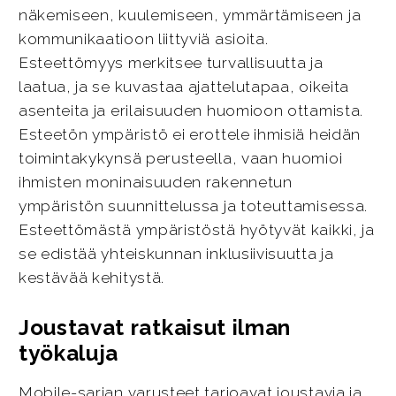
näkemiseen, kuulemiseen, ymmärtämiseen ja
kommunikaatioon liittyviä asioita.
Esteettömyys merkitsee turvallisuutta ja
laatua, ja se kuvastaa ajattelutapaa, oikeita
asenteita ja erilaisuuden huomioon ottamista.
Esteetön ympäristö ei erottele ihmisiä heidän
toimintakykynsä perusteella, vaan huomioi
ihmisten moninaisuuden rakennetun
ympäristön suunnittelussa ja toteuttamisessa.
Esteettömästä ympäristöstä hyötyvät kaikki, ja
se edistää yhteiskunnan inklusiivisuutta ja
kestävää kehitystä.
Joustavat ratkaisut ilman
työkaluja
Mobile-sarjan varusteet tarjoavat joustavia ja