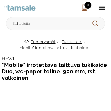
Skip to content
0
HAE
Tuoteryhmät
›
Tukikaiteet
›
Etusivulle
"Mobile" irrotettava taittuva tukikaide ...
HEWI
"Mobile" irrotettava taittuva tukikaide
Duo, wc-paperiteline, 900 mm, rst,
valkoinen