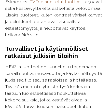
Esimerkiksi
PVD-pinnoitetut tuotteet
tarjoavat
sekä kestävyyttä että esteettistä vetovoimaa.
Lisäksi tuotteet, kuten kontrastiväriset kahvat
ja painikkeet, parantavat visuaalista
esteettömyyttä ja helpottavat käyttöä
heikkonäköisille.
Turvalliset ja käytännölliset
ratkaisut julkisiin tiloihin
HEWI:n tuotteet on suunniteltu tarjoamaan
turvallisuutta, mukavuutta ja käytännöllisyyttä
julkisissa tiloissa, sairaaloissa ja hotelleissa.
Tyylikäs muotoilu yhdistettynä korkeaan
laatuun luo esteettisesti houkuttelevia
kokonaisuuksia, jotka kestävät aikaa ja
käyttöä. Turvallisuusominaisuudet, kuten