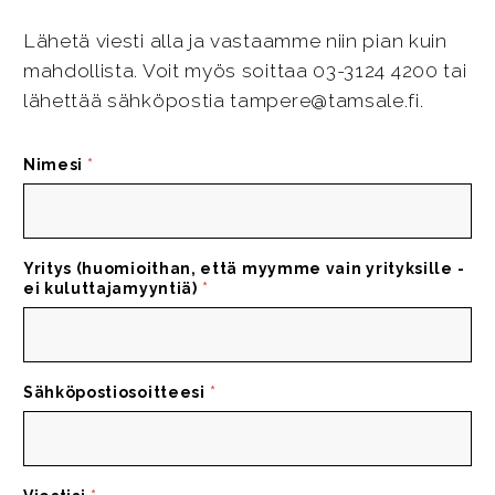
Lähetä viesti alla ja vastaamme niin pian kuin
mahdollista. Voit myös soittaa 03-3124 4200 tai
lähettää sähköpostia tampere@tamsale.fi.
Nimesi
*
Yritys (huomioithan, että myymme vain yrityksille -
ei kuluttajamyyntiä)
*
Sähköpostiosoitteesi
*