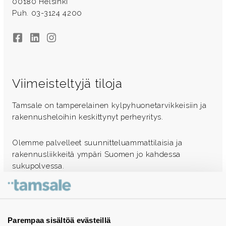
00180 Helsinki
Puh. 03-3124 4200
Facebook
LinkedIn
Instagram
Viimeisteltyjä tiloja
Tamsale on tamperelainen kylpyhuonetarvikkeisiin ja
rakennusheloihin keskittynyt perheyritys.
Olemme palvelleet suunnitteluammattilaisia ja
rakennusliikkeitä ympäri Suomen jo kahdessa
sukupolvessa.
Ota yhteyttä - autamme mielellämme
Tuotekuvastot
Parempaa sisältöä evästeillä