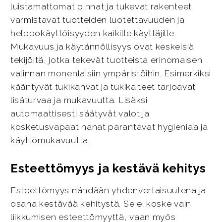
luistamattomat pinnat ja tukevat rakenteet,
varmistavat tuotteiden luotettavuuden ja
helppokäyttöisyyden kaikille käyttäjille.
Mukavuus ja käytännöllisyys ovat keskeisiä
tekijöitä, jotka tekevät tuotteista erinomaisen
valinnan monenlaisiin ympäristöihin. Esimerkiksi
kääntyvät tukikahvat ja tukikaiteet tarjoavat
lisäturvaa ja mukavuutta. Lisäksi
automaattisesti säätyvät valot ja
kosketusvapaat hanat parantavat hygieniaa ja
käyttömukavuutta.
Esteettömyys ja kestävä kehitys
Esteettömyys nähdään yhdenvertaisuutena ja
osana kestävää kehitystä. Se ei koske vain
liikkumisen esteettömyyttä, vaan myös