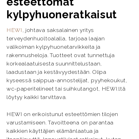
esteettömät
kylpyhuoneratkaisut
HEWI
, johtava saksalainen yritys
terveydenhuoltoalalla, tarjoaa laajan
valikoiman kylpyhuonetarvikkeita ja
rakennusheloja. Tuotteet ovat tunnettuja
korkealaatuisesta suunnittelustaan,
laadustaan ja kestävyydestään. Olipa
kyseessä saippua-annostelijat, pyyhekoukut,
wc-paperitelineet tai suihkutangot, HEWI:ltä
löytyy kaikki tarvittava.
HEWI on erikoistunut esteettömien tilojen
varustamiseen. Tavoitteena on parantaa
kaikkien käyttäjien elämänlaatua ja