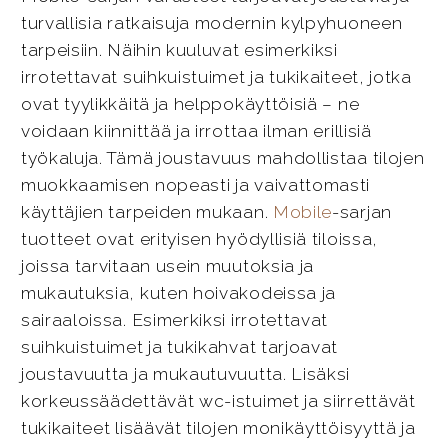
turvallisia ratkaisuja modernin kylpyhuoneen
tarpeisiin. Näihin kuuluvat esimerkiksi
irrotettavat suihkuistuimet ja tukikaiteet, jotka
ovat tyylikkäitä ja helppokäyttöisiä – ne
voidaan kiinnittää ja irrottaa ilman erillisiä
työkaluja. Tämä joustavuus mahdollistaa tilojen
muokkaamisen nopeasti ja vaivattomasti
käyttäjien tarpeiden mukaan.
Mobile
-sarjan
tuotteet ovat erityisen hyödyllisiä tiloissa,
joissa tarvitaan usein muutoksia ja
mukautuksia, kuten hoivakodeissa ja
sairaaloissa. Esimerkiksi irrotettavat
suihkuistuimet ja tukikahvat tarjoavat
joustavuutta ja mukautuvuutta. Lisäksi
korkeussäädettävät wc-istuimet ja siirrettävät
tukikaiteet lisäävät tilojen monikäyttöisyyttä ja