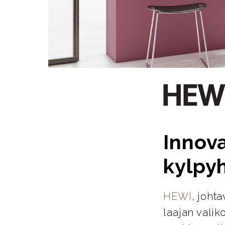
Innova
kylpy
HEWI
, joht
laajan valik