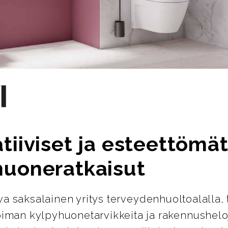
tiiviset ja esteettömä
huoneratkaisut
ava saksalainen yritys terveydenhuoltoalalla, 
oiman kylpyhuonetarvikkeita ja rakennusheloj