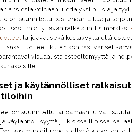
an ansiosta voidaan luoda yksilöllisiä ja tyylik
ote on suunniteltu kestämään aikaa ja tarjo
ettisesti miellyttävän ratkaisun. Esimerkiksi
tuotteet
tarjoavat sekä kestävyyttä että esteet
Lisäksi tuotteet, kuten kontrastiväriset kahva
parantavat visuaalista esteettömyyttä ja help
konäköisille.
set ja käytännölliset ratkaisut
 tiloihin
eet on suunniteltu tarjoamaan turvallisuutta,
a käytännöllisyyttä julkisissa tiloissa, sairaa
 Tyylikäs muotoilu yhdistettynä korkeaan laa