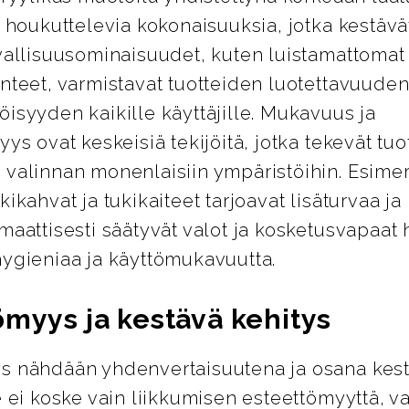
i houkuttelevia kokonaisuuksia, jotka kestävät
vallisuusominaisuudet, kuten luistamattomat 
nteet, varmistavat tuotteiden luotettavuuden
isyyden kaikille käyttäjille. Mukavuus ja
yys ovat keskeisiä tekijöitä, jotka tekevät tuo
 valinnan monenlaisiin ympäristöihin. Esimer
kikahvat ja tukikaiteet tarjoavat lisäturvaa j
maattisesti säätyvät valot ja kosketusvapaat 
hygieniaa ja käyttömukavuutta.
ömyys ja kestävä kehitys
s nähdään yhdenvertaisuutena ja osana kes
e ei koske vain liikkumisen esteettömyyttä, 