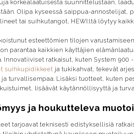
uja korkealaatuisesta suunnittelustaan, laad
tään. Olipa kyseessä saippua-annostelijat, 
ineet tai suihkutangot, HEWI:ltä löytyy kaikki
koistunut esteettömien tilojen varustamiseen
 on parantaa kaikkien käyttäjien elämänlaatu
ä. Innovatiiviset ratkaisut, kuten System 900 
t suihkupidikkeet
ja tukikahvat, tekevät arje
a turvallisempaa. Lisäksi tuotteet, kuten pes
kuistuimet, lisäävät käytännöllisyyttä ja turva
ömyys ja houkutteleva muotoi
eet tarjoavat teknisesti edistyksellisiä ratkai
 tiloihin yhdistettynä kauniiseen muotoiluun