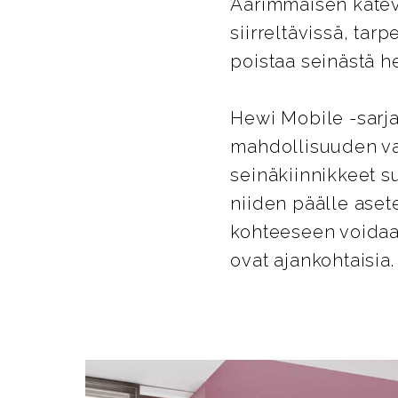
Äärimmäisen kätevä
siirreltävissä, tar
poistaa seinästä he
Hewi Mobile -sarja
mahdollisuuden va
seinäkiinnikkeet su
niiden päälle aset
kohteeseen voidaan
ovat ajankohtaisia.