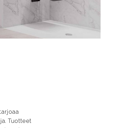
t
tarjoaa
a. Tuotteet