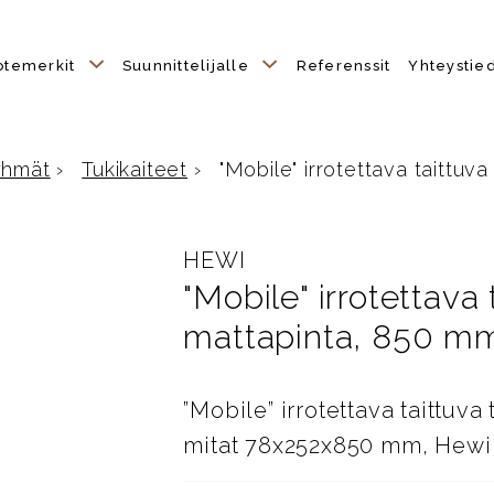
otemerkit
Suunnittelijalle
Referenssit
Yhteystie
yhmät
›
Tukikaiteet
›
"Mobile" irrotettava taittuva 
e
HEWI
"Mobile" irrotettava 
mattapinta, 850 mm
”Mobile” irrotettava taittuv
mitat 78x252x850 mm, Hewi