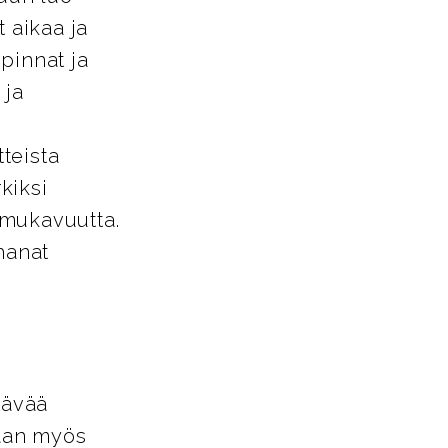
 aikaa ja
pinnat ja
 ja
tteista
kiksi
a mukavuutta.
hanat
tävää
vaan myös