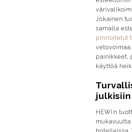
värivalikoim
Jokainen tu
samalla este
pinnoitetut 
vetovoimaa. 
painikkeet, 
käyttöä heik
Turvalli
julkisiin
HEWI:n tuott
mukavuutta j
hotelleissa.