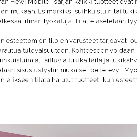
n Hewi Mobile -sarjan kaikki tuotteet ovat 
peen mukaan. Esimerkiksi suihkuistuin tai tuk
tkessä, ilman työkaluja. Tilalle asetetaan tyy
n esteettömien tilojen varusteet tarjoavat jo
rautua tulevaisuuteen. Kohteeseen voidaan
ihkuistuimia, taittuvia tukikaiteita ja tukikahv
etaan sisustustyylin mukaiset peitelevyt. 
 erikseen tilata halutut tuotteet, kun estee