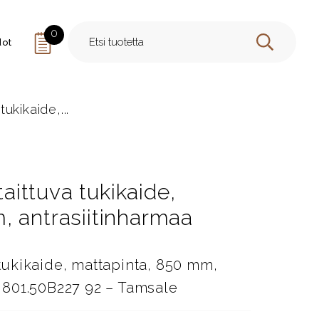
0
dot
HAE
tukikaide,...
taittuva tukikaide,
, antrasiitinharmaa
a tukikaide, mattapinta, 850 mm,
 801.50B227 92 – Tamsale