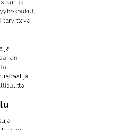
ustaan ja
pyyhekoukut,
 tarvittava.
.
a ja
-sarjan
sta
ualtaat ja
llisuutta.
lu
suja
. Laajan