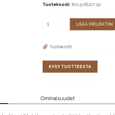
Tuotekoodi:
801.50B227 92
LISÄÄ PROJEKTIIN
Tuotekortti
KYSY TUOTTEESTA
Ominaisuudet