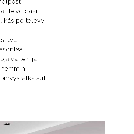
helposti
ikaide voidaan
likäs peitelevy.
ustavan
 asentaa
oja varten ja
Myöhemmin
ttömyysratkaisut