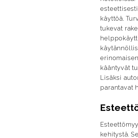
esteettisest
käyttöä. Tur
tukevat rake
helppokäyttö
käytännöllis
erinomaisen
kääntyvät tu
Lisäksi auto
parantavat 
Esteett
Esteettömyy
kehitystä. S