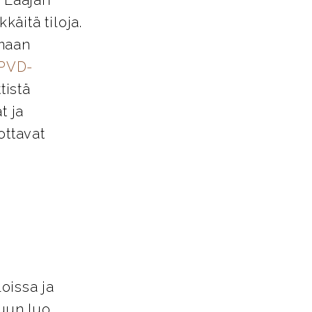
käitä tiloja.
amaan
PVD-
tistä
t ja
ottavat
loissa ja
tuun luo