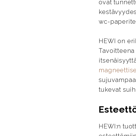
ovat tunnett
kestävyydes
wc-paperitel
HEWI on eri
Tavoitteena
itsenäisyytt
magneettise
sujuvampaa j
tukevat suih
Esteett
HEWI:n tuott
esteettömiin