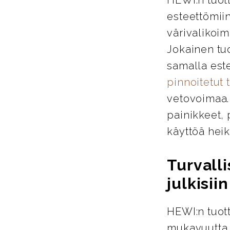
esteettömiin
värivalikoim
Jokainen tu
samalla este
pinnoitetut 
vetovoimaa. 
painikkeet, 
käyttöä heik
Turvalli
julkisiin
HEWI:n tuott
mukavuutta j