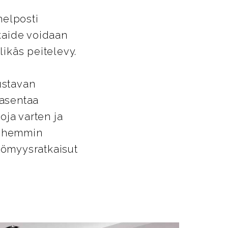
helposti
ikaide voidaan
likäs peitelevy.
ustavan
 asentaa
oja varten ja
Myöhemmin
ttömyysratkaisut