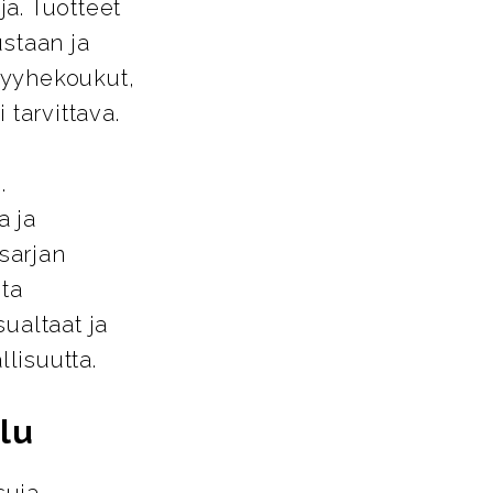
a. Tuotteet
ustaan ja
pyyhekoukut,
 tarvittava.
.
a ja
-sarjan
sta
ualtaat ja
llisuutta.
lu
suja