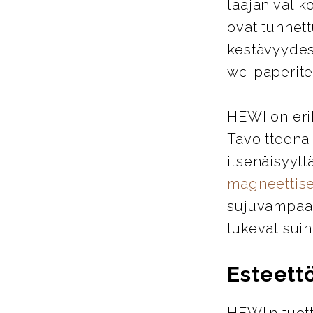
laajan valik
ovat tunnett
kestävyydes
wc-paperitel
HEWI on eri
Tavoitteena
itsenäisyytt
magneettise
sujuvampaa j
tukevat suih
Esteett
HEWI:n tuott