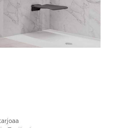
t
tarjoaa