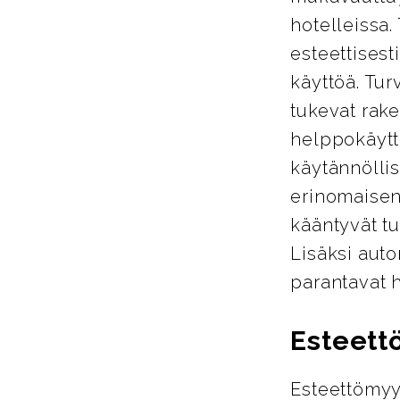
hotelleissa.
esteettisest
käyttöä. Tur
tukevat rake
helppokäyttö
käytännöllis
erinomaisen
kääntyvät tu
Lisäksi auto
parantavat 
Esteett
Esteettömyy