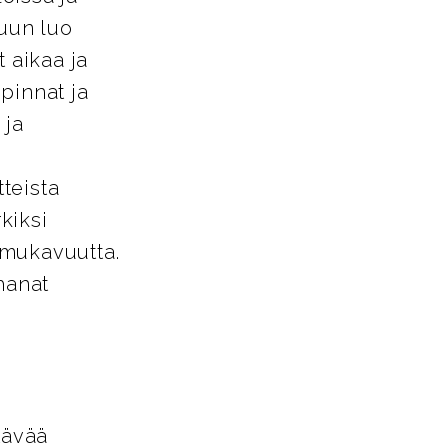
tuun luo
 aikaa ja
pinnat ja
 ja
tteista
kiksi
a mukavuutta.
hanat
tävää