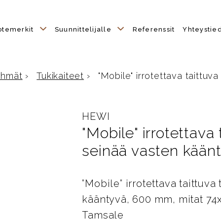
otemerkit
Suunnittelijalle
Referenssit
Yhteystie
yhmät
›
Tukikaiteet
›
"Mobile" irrotettava taittuva 
e
HEWI
"Mobile" irrotettava 
seinää vasten kää
”Mobile” irrotettava taittuva
kääntyvä, 600 mm, mitat 74
Tamsale