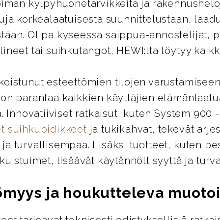
oiman kylpyhuonetarvikkeita ja rakennusheloj
uja korkealaatuisesta suunnittelustaan, laad
tään. Olipa kyseessä saippua-annostelijat, 
ineet tai suihkutangot, HEWI:ltä löytyy kaikki
koistunut esteettömien tilojen varustamiseen
 on parantaa kaikkien käyttäjien elämänlaatu
ä. Innovatiiviset ratkaisut, kuten System 900 
t suihkupidikkeet
ja tukikahvat, tekevät arje
a turvallisempaa. Lisäksi tuotteet, kuten pes
kuistuimet, lisäävät käytännöllisyyttä ja turva
ömyys ja houkutteleva muotoi
eet tarjoavat teknisesti edistyksellisiä ratkai