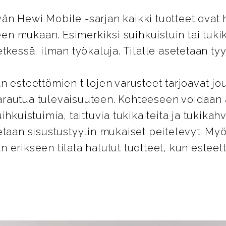
n Hewi Mobile -sarjan kaikki tuotteet ovat 
peen mukaan. Esimerkiksi suihkuistuin tai tuk
tkessä, ilman työkaluja. Tilalle asetetaan tyy
n esteettömien tilojen varusteet tarjoavat jo
rautua tulevaisuuteen. Kohteeseen voidaan
ihkuistuimia, taittuvia tukikaiteita ja tukikahv
etaan sisustustyylin mukaiset peitelevyt. 
 erikseen tilata halutut tuotteet, kun estee