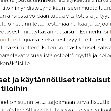
 tiloihin yhdistettynä kauniiseen muotoiluun
an ansiosta voidaan luoda yksilöllisiä ja tyylik
ote on suunniteltu kestämään aikaa ja tarjo
ettisesti miellyttävän ratkaisun. Esimerkiksi
tuotteet
tarjoavat sekä kestävyyttä että esteet
Lisäksi tuotteet, kuten kontrastiväriset kahva
parantavat visuaalista esteettömyyttä ja help
konäköisille.
set ja käytännölliset ratkaisut
 tiloihin
eet on suunniteltu tarjoamaan turvallisuutta,
a käytännöllisyyttä julkisissa tiloissa, sairaa