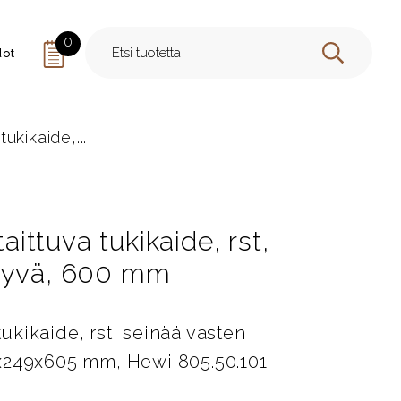
0
dot
HAE
tukikaide,...
taittuva tukikaide, rst,
ntyvä, 600 mm
 tukikaide, rst, seinää vasten
x249x605 mm, Hewi 805.50.101 –