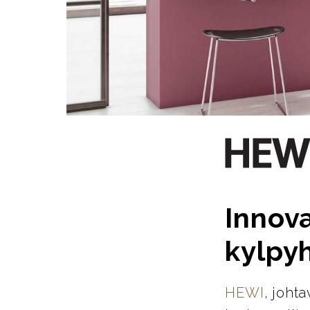
Innova
kylpy
HEWI
, joht