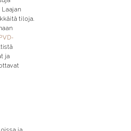
. Laajan
käitä tiloja.
amaan
PVD-
tistä
t ja
ottavat
loissa ja