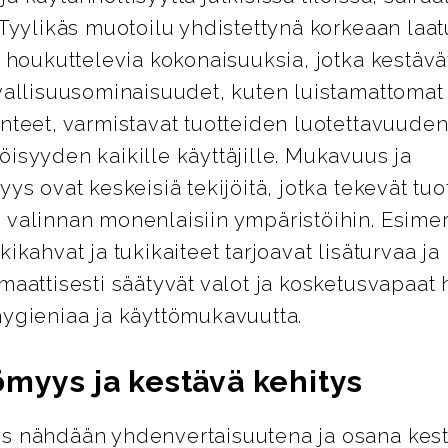
 Tyylikäs muotoilu yhdistettynä korkeaan laa
i houkuttelevia kokonaisuuksia, jotka kestävät
vallisuusominaisuudet, kuten luistamattomat 
nteet, varmistavat tuotteiden luotettavuuden
isyyden kaikille käyttäjille. Mukavuus ja
yys ovat keskeisiä tekijöitä, jotka tekevät tuo
 valinnan monenlaisiin ympäristöihin. Esimer
kikahvat ja tukikaiteet tarjoavat lisäturvaa j
maattisesti säätyvät valot ja kosketusvapaat 
hygieniaa ja käyttömukavuutta.
ömyys ja kestävä kehitys
s nähdään yhdenvertaisuutena ja osana kes