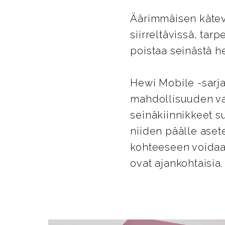
Äärimmäisen kätevä
siirreltävissä, tar
poistaa seinästä he
Hewi Mobile -sarja
mahdollisuuden va
seinäkiinnikkeet su
niiden päälle aset
kohteeseen voidaan
ovat ajankohtaisia.