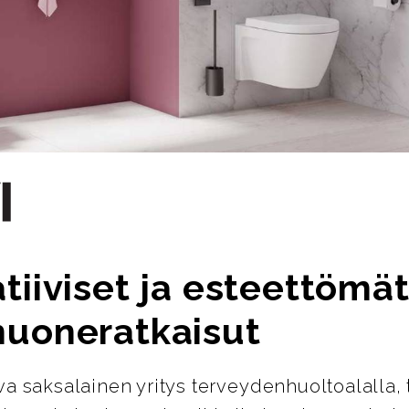
tiiviset ja esteettömä
huoneratkaisut
ava saksalainen yritys terveydenhuoltoalalla, 