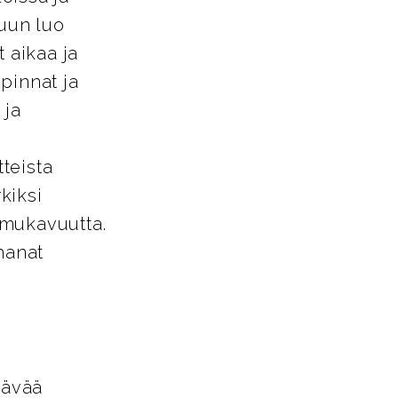
tuun luo
 aikaa ja
pinnat ja
 ja
tteista
kiksi
a mukavuutta.
hanat
tävää