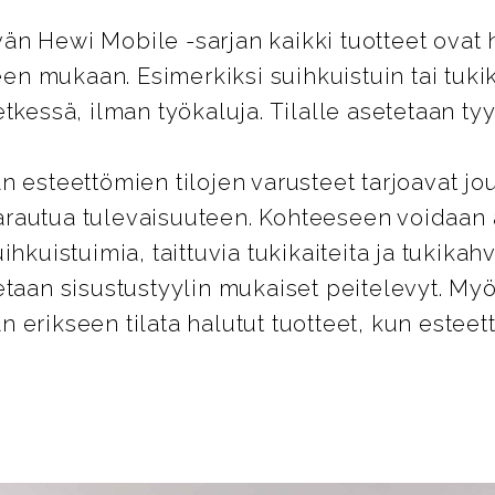
n Hewi Mobile -sarjan kaikki tuotteet ovat 
peen mukaan. Esimerkiksi suihkuistuin tai tuk
tkessä, ilman työkaluja. Tilalle asetetaan tyy
n esteettömien tilojen varusteet tarjoavat jo
rautua tulevaisuuteen. Kohteeseen voidaan
ihkuistuimia, taittuvia tukikaiteita ja tukikahv
etaan sisustustyylin mukaiset peitelevyt. 
 erikseen tilata halutut tuotteet, kun estee