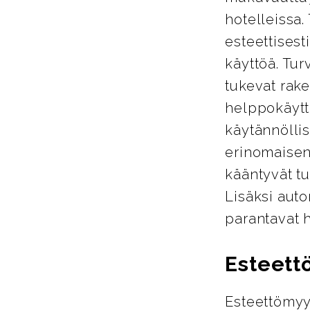
hotelleissa.
esteettisest
käyttöä. Tur
tukevat rake
helppokäyttö
käytännöllis
erinomaisen
kääntyvät tu
Lisäksi auto
parantavat 
Esteett
Esteettömyy