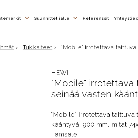
otemerkit
Suunnittelijalle
Referenssit
Yhteystie
yhmät
›
Tukikaiteet
›
"Mobile" irrotettava taittuva 
e
HEWI
"Mobile" irrotettava 
seinää vasten kää
”Mobile” irrotettava taittuva
kääntyvä, 900 mm, mitat 74
Tamsale