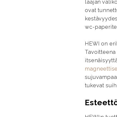
laajan valik
ovat tunnett
kestävyydes
wc-paperitel
HEWI on eri
Tavoitteena
itsenäisyytt
magneettise
sujuvampaa j
tukevat suih
Esteett
HEWI:n tuott