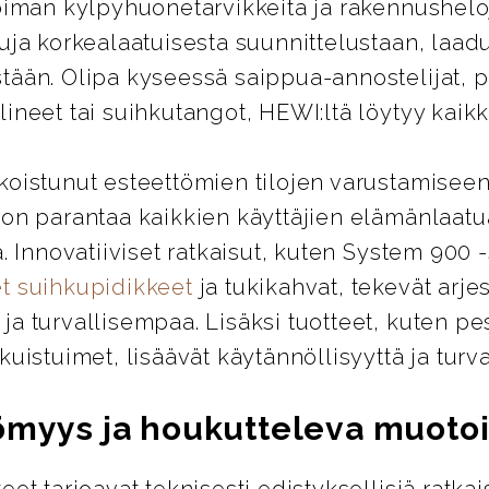
oiman kylpyhuonetarvikkeita ja rakennusheloj
uja korkealaatuisesta suunnittelustaan, laad
tään. Olipa kyseessä saippua-annostelijat, 
ineet tai suihkutangot, HEWI:ltä löytyy kaikki
koistunut esteettömien tilojen varustamiseen
 on parantaa kaikkien käyttäjien elämänlaatu
ä. Innovatiiviset ratkaisut, kuten System 900 
t suihkupidikkeet
ja tukikahvat, tekevät arje
a turvallisempaa. Lisäksi tuotteet, kuten pes
kuistuimet, lisäävät käytännöllisyyttä ja turva
ömyys ja houkutteleva muotoi
eet tarjoavat teknisesti edistyksellisiä ratkai