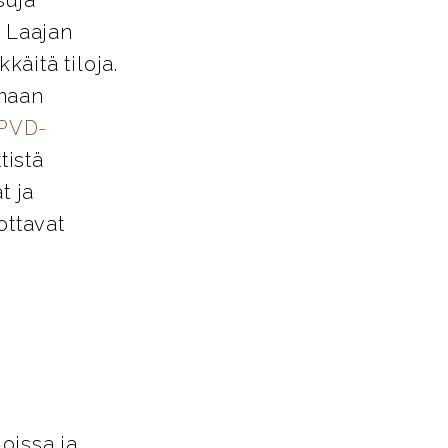
. Laajan
käitä tiloja.
amaan
PVD-
tistä
t ja
ottavat
loissa ja