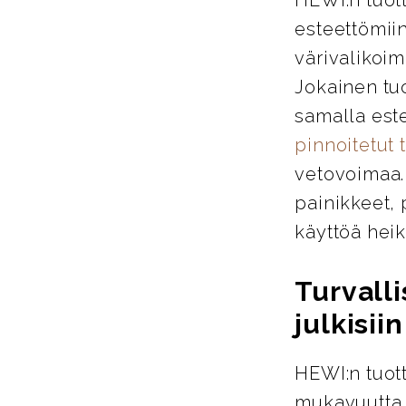
esteettömiin
värivalikoim
Jokainen tu
samalla este
pinnoitetut 
vetovoimaa. 
painikkeet, 
käyttöä heik
Turvalli
julkisiin
HEWI:n tuott
mukavuutta j