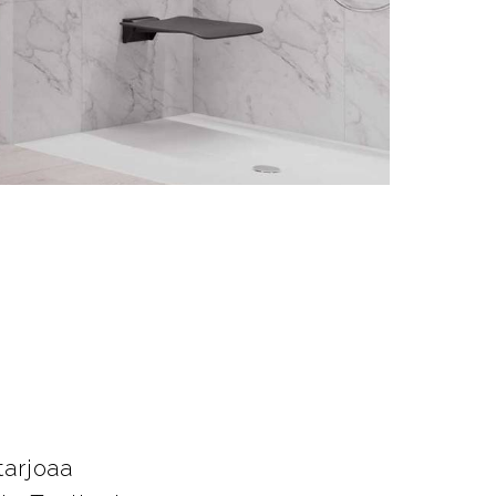
t
tarjoaa