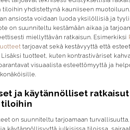
 tiloihin yhdistettynä kauniiseen muotoiluun
an ansiosta voidaan luoda yksilöllisiä ja tyylik
ote on suunniteltu kestämään aikaa ja tarjo
ettisesti miellyttävän ratkaisun. Esimerkiksi
tuotteet
tarjoavat sekä kestävyyttä että esteet
Lisäksi tuotteet, kuten kontrastiväriset kahva
parantavat visuaalista esteettömyyttä ja help
konäköisille.
set ja käytännölliset ratkaisut
 tiloihin
eet on suunniteltu tarjoamaan turvallisuutta,
a käytännöllisyyttä julkisissa tiloissa, sairaa