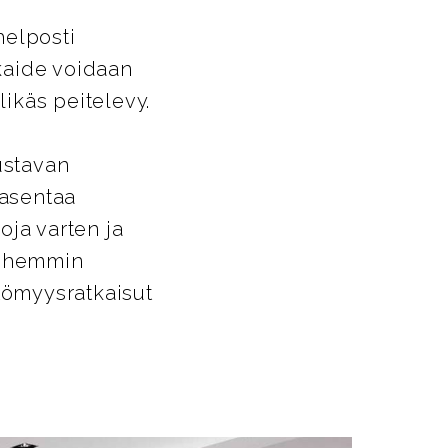
helposti
ikaide voidaan
likäs peitelevy.
ustavan
 asentaa
oja varten ja
Myöhemmin
ttömyysratkaisut