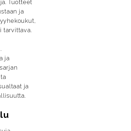
a. Tuotteet
ustaan ja
pyyhekoukut,
 tarvittava.
.
a ja
-sarjan
sta
ualtaat ja
llisuutta.
lu
suja