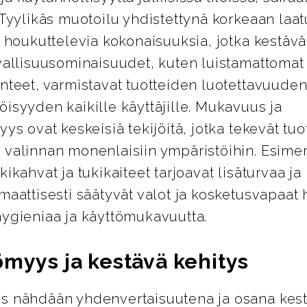
 Tyylikäs muotoilu yhdistettynä korkeaan laa
i houkuttelevia kokonaisuuksia, jotka kestävät
vallisuusominaisuudet, kuten luistamattomat 
nteet, varmistavat tuotteiden luotettavuuden
isyyden kaikille käyttäjille. Mukavuus ja
yys ovat keskeisiä tekijöitä, jotka tekevät tuo
 valinnan monenlaisiin ympäristöihin. Esimer
kikahvat ja tukikaiteet tarjoavat lisäturvaa j
maattisesti säätyvät valot ja kosketusvapaat 
hygieniaa ja käyttömukavuutta.
ömyys ja kestävä kehitys
s nähdään yhdenvertaisuutena ja osana kes