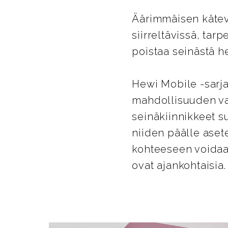
Äärimmäisen kätevä
siirreltävissä, tar
poistaa seinästä he
Hewi Mobile -sarja
mahdollisuuden va
seinäkiinnikkeet su
niiden päälle aset
kohteeseen voidaan
ovat ajankohtaisia.