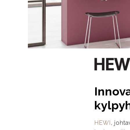
Innova
kylpy
HEWI
, joht