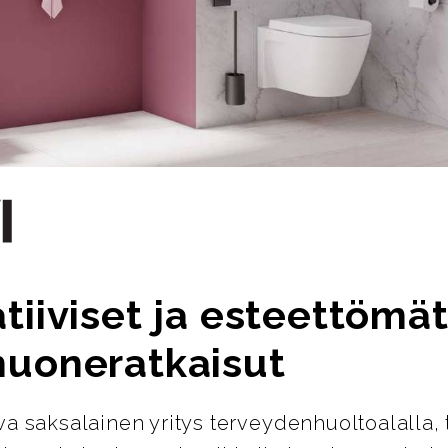
tiiviset ja esteettömä
huoneratkaisut
ava saksalainen yritys terveydenhuoltoalalla, 