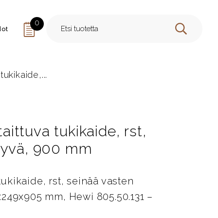
0
dot
HAE
tukikaide,...
taittuva tukikaide, rst,
ntyvä, 900 mm
 tukikaide, rst, seinää vasten
x249x905 mm, Hewi 805.50.131 –