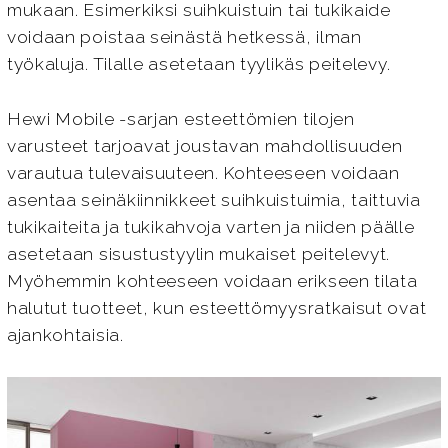
mukaan. Esimerkiksi suihkuistuin tai tukikaide
voidaan poistaa seinästä hetkessä, ilman
työkaluja. Tilalle asetetaan tyylikäs peitelevy.
Hewi Mobile -sarjan esteettömien tilojen
varusteet tarjoavat joustavan mahdollisuuden
varautua tulevaisuuteen. Kohteeseen voidaan
asentaa seinäkiinnikkeet suihkuistuimia, taittuvia
tukikaiteita ja tukikahvoja varten ja niiden päälle
asetetaan sisustustyylin mukaiset peitelevyt.
Myöhemmin kohteeseen voidaan erikseen tilata
halutut tuotteet, kun esteettömyysratkaisut ovat
ajankohtaisia.