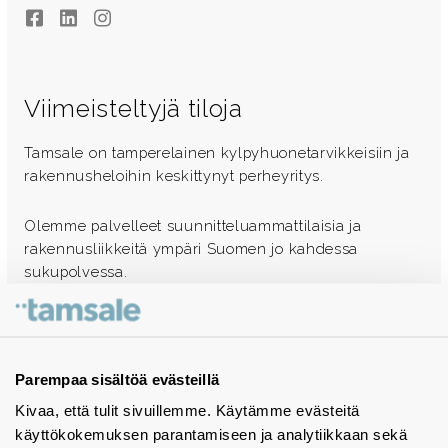
Facebook
LinkedIn
Instagram
Viimeisteltyjä tiloja
Tamsale on tamperelainen kylpyhuonetarvikkeisiin ja
rakennusheloihin keskittynyt perheyritys.
Olemme palvelleet suunnitteluammattilaisia ja
rakennusliikkeitä ympäri Suomen jo kahdessa
sukupolvessa.
Ota yhteyttä - autamme mielellämme
Tuotekuvastot
Parempaa sisältöä evästeillä
Kivaa, että tulit sivuillemme. Käytämme evästeitä
Instagram
käyttökokemuksen parantamiseen ja analytiikkaan sekä