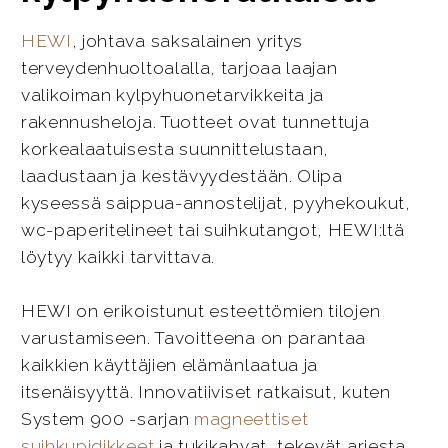
HEWI
, johtava saksalainen yritys
terveydenhuoltoalalla, tarjoaa laajan
valikoiman kylpyhuonetarvikkeita ja
rakennusheloja. Tuotteet ovat tunnettuja
korkealaatuisesta suunnittelustaan,
laadustaan ja kestävyydestään. Olipa
kyseessä saippua-annostelijat, pyyhekoukut,
wc-paperitelineet tai suihkutangot, HEWI:ltä
löytyy kaikki tarvittava.
HEWI on erikoistunut esteettömien tilojen
varustamiseen. Tavoitteena on parantaa
kaikkien käyttäjien elämänlaatua ja
itsenäisyyttä. Innovatiiviset ratkaisut, kuten
System 900 -sarjan
magneettiset
suihkupidikkeet
ja tukikahvat, tekevät arjesta