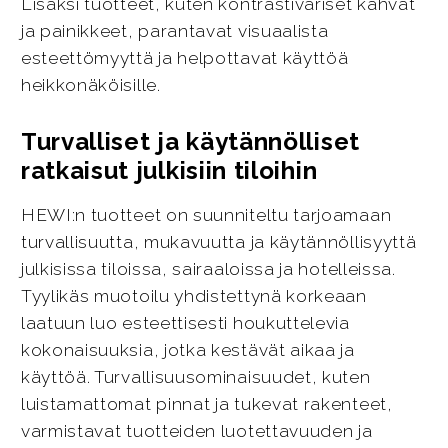
Lisäksi tuotteet, kuten kontrastiväriset kahvat
ja painikkeet, parantavat visuaalista
esteettömyyttä ja helpottavat käyttöä
heikkonäköisille.
Turvalliset ja käytännölliset
ratkaisut julkisiin tiloihin
HEWI:n tuotteet on suunniteltu tarjoamaan
turvallisuutta, mukavuutta ja käytännöllisyyttä
julkisissa tiloissa, sairaaloissa ja hotelleissa.
Tyylikäs muotoilu yhdistettynä korkeaan
laatuun luo esteettisesti houkuttelevia
kokonaisuuksia, jotka kestävät aikaa ja
käyttöä. Turvallisuusominaisuudet, kuten
luistamattomat pinnat ja tukevat rakenteet,
varmistavat tuotteiden luotettavuuden ja