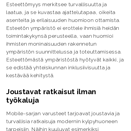
Esteettömyys merkitsee turvallisuutta ja
laatua, ja se kuvastaa ajattelutapaa, oikeita
asenteita ja erilaisuuden huomioon ottamista.
Esteetön ympäristö ei erottele ihmisiä heidän
toimintakykynsä perusteella, vaan huomioi
ihmisten moninaisuuden rakennetun
ympäristön suunnittelussa ja toteuttamisessa.
Esteettömästä ympäristöstä hyötyvät kaikki, ja
se edistää yhteiskunnan inklusiivisuutta ja
kestävää kehitystä.
Joustavat ratkaisut ilman
työkaluja
Mobile-sarjan varusteet tarjoavat joustavia ja
turvallisia ratkaisuja modernin kylpyhuoneen
tarpeisiin. Näihin kuuluvat esimerkiksi