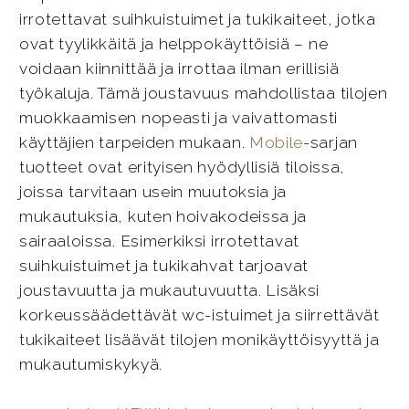
irrotettavat suihkuistuimet ja tukikaiteet, jotka
ovat tyylikkäitä ja helppokäyttöisiä – ne
voidaan kiinnittää ja irrottaa ilman erillisiä
työkaluja. Tämä joustavuus mahdollistaa tilojen
muokkaamisen nopeasti ja vaivattomasti
käyttäjien tarpeiden mukaan.
Mobile
-sarjan
tuotteet ovat erityisen hyödyllisiä tiloissa,
joissa tarvitaan usein muutoksia ja
mukautuksia, kuten hoivakodeissa ja
sairaaloissa. Esimerkiksi irrotettavat
suihkuistuimet ja tukikahvat tarjoavat
joustavuutta ja mukautuvuutta. Lisäksi
korkeussäädettävät wc-istuimet ja siirrettävät
tukikaiteet lisäävät tilojen monikäyttöisyyttä ja
mukautumiskykyä.