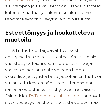
sujuvampaa ja turvallisempaa. Lisäksi tuotteet,
kuten pesualtaat ja tukevat suihkuistuimet,
lisäävät käytännöllisyyttä ja turvallisuutta.
Esteettömyys ja houkutteleva
muotoilu
HEWI:n tuotteet tarjoavat teknisesti
edistyksellisiä ratkaisuja esteettömiin tiloihin
yhdistettynä kauniiseen muotoiluun. Laajan
värivalikoiman ansiosta voidaan luoda
yksilöllisiä ja tyylikkäitä tiloja. Jokainen tuote on
suunniteltu kestämään aikaa ja tarjoamaan
samalla esteettisesti miellyttävän ratkaisun.
Esimerkiksi
PVD-pinnoitetut tuotteet
tarjoavat
sekä kestävyyttä että esteettistä vetovoimaa.