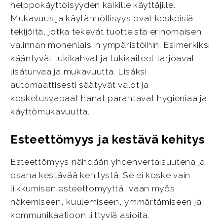
helppokäyttöisyyden kaikille käyttäjille.
Mukavuus ja käytännöllisyys ovat keskeisiä
tekijöitä, jotka tekevät tuotteista erinomaisen
valinnan monenlaisiin ympäristöihin. Esimerkiksi
kääntyvät tukikahvat ja tukikaiteet tarjoavat
lisäturvaa ja mukavuutta. Lisäksi
automaattisesti säätyvät valot ja
kosketusvapaat hanat parantavat hygieniaa ja
käyttömukavuutta.
Esteettömyys ja kestävä kehitys
Esteettömyys nähdään yhdenvertaisuutena ja
osana kestävää kehitystä. Se ei koske vain
liikkumisen esteettömyyttä, vaan myös
näkemiseen, kuulemiseen, ymmärtämiseen ja
kommunikaatioon liittyviä asioita.