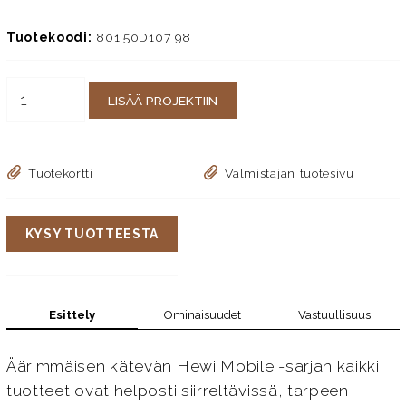
Tuotekoodi:
801.50D107 98
LISÄÄ PROJEKTIIN
Tuotekortti
Valmistajan tuotesivu
KYSY TUOTTEESTA
Esittely
Ominaisuudet
Vastuullisuus
Äärimmäisen kätevän Hewi Mobile -sarjan kaikki
tuotteet ovat helposti siirreltävissä, tarpeen