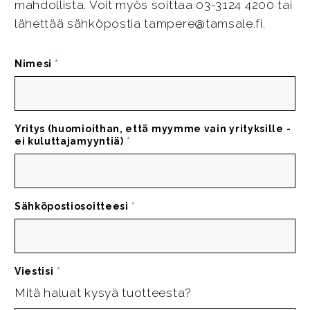
mahdollista. Voit myös soittaa 03-3124 4200 tai
lähettää sähköpostia tampere@tamsale.fi.
Nimesi
*
Yritys (huomioithan, että myymme vain yrityksille -
ei kuluttajamyyntiä)
*
Sähköpostiosoitteesi
*
Viestisi
*
Mitä haluat kysyä tuotteesta?