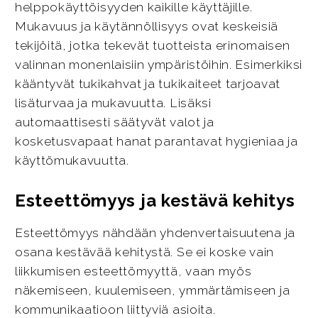
helppokäyttöisyyden kaikille käyttäjille.
Mukavuus ja käytännöllisyys ovat keskeisiä
tekijöitä, jotka tekevät tuotteista erinomaisen
valinnan monenlaisiin ympäristöihin. Esimerkiksi
kääntyvät tukikahvat ja tukikaiteet tarjoavat
lisäturvaa ja mukavuutta. Lisäksi
automaattisesti säätyvät valot ja
kosketusvapaat hanat parantavat hygieniaa ja
käyttömukavuutta.
Esteettömyys ja kestävä kehitys
Esteettömyys nähdään yhdenvertaisuutena ja
osana kestävää kehitystä. Se ei koske vain
liikkumisen esteettömyyttä, vaan myös
näkemiseen, kuulemiseen, ymmärtämiseen ja
kommunikaatioon liittyviä asioita.