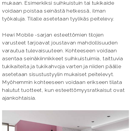
mukaan. Esimerkiksi suihkuistuin tai tukikaide
voidaan poistaa seinästä hetkessä, ilman
työkaluja. Tilalle asetetaan tyylikäs peitelevy.
Hewi Mobile -sarjan esteettömien tilojen
varusteet tarjoavat joustavan mahdollisuuden
varautua tulevaisuuteen. Kohteeseen voidaan
asentaa seinäkiinnikkeet suihkuistuimia, taittuvia
tukikaiteita ja tukikahvoja varten ja niiden päälle
asetetaan sisustustyylin mukaiset peitelevyt.
Myöhemmin kohteeseen voidaan erikseen tilata
halutut tuotteet, kun esteettömyysratkaisut ovat
ajankohtaisia.