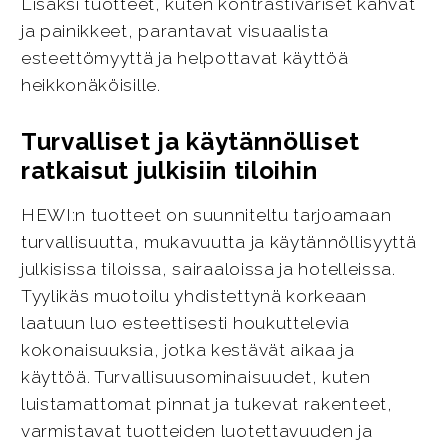
Lisäksi tuotteet, kuten kontrastiväriset kahvat
ja painikkeet, parantavat visuaalista
esteettömyyttä ja helpottavat käyttöä
heikkonäköisille.
Turvalliset ja käytännölliset
ratkaisut julkisiin tiloihin
HEWI:n tuotteet on suunniteltu tarjoamaan
turvallisuutta, mukavuutta ja käytännöllisyyttä
julkisissa tiloissa, sairaaloissa ja hotelleissa.
Tyylikäs muotoilu yhdistettynä korkeaan
laatuun luo esteettisesti houkuttelevia
kokonaisuuksia, jotka kestävät aikaa ja
käyttöä. Turvallisuusominaisuudet, kuten
luistamattomat pinnat ja tukevat rakenteet,
varmistavat tuotteiden luotettavuuden ja