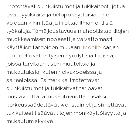
irrotettavat suihkuistuimet ja tukikaiteet, jotka
ovat tyylikkäitä ja helppokäyttöisiä – ne
voidaan kiinnittää ja irrottaa ilman erillisiä
työkaluja. Tämä joustavuus mahdollistaa tilojen
muokkaamisen nopeasti ja vaivattomasti
käyttäjien tarpeiden mukaan.
Mobile
-sarjan
tuotteet ovat erityisen hyödyllisiä tiloissa,
joissa tarvitaan usein muutoksia ja
mukautuksia, kuten hoivakodeissa ja
sairaaloissa. Esimerkiksi irrotettavat
suihkuistuimet ja tukikahvat tarjoavat
joustavuutta ja mukautuvuutta. Lisäksi
korkeussäädettävät wc-istuimet ja siirrettävät
tukikaiteet lisäävät tilojen monikäyttöisyyttä ja
mukautumiskykyä.