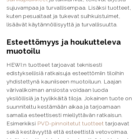
sujuvampaa ja turvallisempaa. Lisäksi tuotteet,
kuten pesualtaat ja tukevat suihkuistuimet,
lisäävät käytännöllisyyttä ja turvallisuutta.
Esteettömyys ja houkutteleva
muotoilu
HEWI:n tuotteet tarjoavat teknisesti
edistyksellisiä ratkaisuja esteettömiin tiloihin
yhdistettynä kauniiseen muotoiluun. Laajan
värivalikoiman ansiosta voidaan luoda
yksilöllisiä ja tyylikkäitä tiloja. Jokainen tuote on
suunniteltu kestämään aikaa ja tarjoamaan
samalla esteettisesti miellyttävän ratkaisun.
Esimerkiksi
PVD-pinnoitetut tuotteet
tarjoavat
sekä kestävyyttä että esteettistä vetovoimaa.