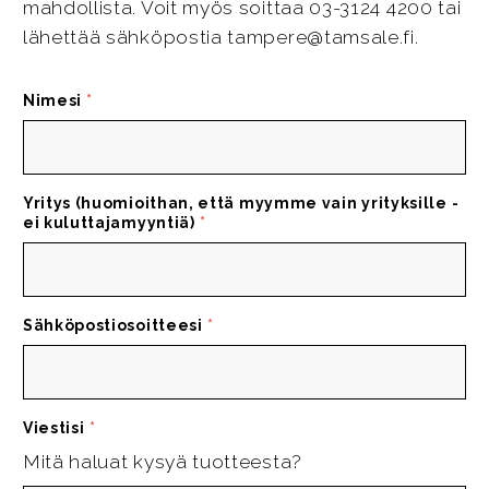
mahdollista. Voit myös soittaa 03-3124 4200 tai
lähettää sähköpostia tampere@tamsale.fi.
Nimesi
*
Yritys (huomioithan, että myymme vain yrityksille -
ei kuluttajamyyntiä)
*
Sähköpostiosoitteesi
*
Viestisi
*
Mitä haluat kysyä tuotteesta?