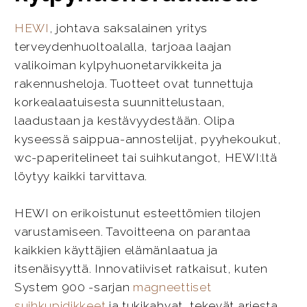
HEWI
, johtava saksalainen yritys
terveydenhuoltoalalla, tarjoaa laajan
valikoiman kylpyhuonetarvikkeita ja
rakennusheloja. Tuotteet ovat tunnettuja
korkealaatuisesta suunnittelustaan,
laadustaan ja kestävyydestään. Olipa
kyseessä saippua-annostelijat, pyyhekoukut,
wc-paperitelineet tai suihkutangot, HEWI:ltä
löytyy kaikki tarvittava.
HEWI on erikoistunut esteettömien tilojen
varustamiseen. Tavoitteena on parantaa
kaikkien käyttäjien elämänlaatua ja
itsenäisyyttä. Innovatiiviset ratkaisut, kuten
System 900 -sarjan
magneettiset
suihkupidikkeet
ja tukikahvat, tekevät arjesta