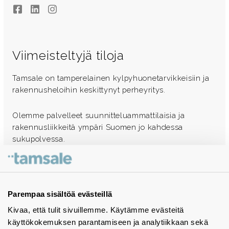
Facebook
LinkedIn
Instagram
Viimeisteltyjä tiloja
Tamsale on tamperelainen kylpyhuonetarvikkeisiin ja
rakennusheloihin keskittynyt perheyritys.
Olemme palvelleet suunnitteluammattilaisia ja
rakennusliikkeitä ympäri Suomen jo kahdessa
sukupolvessa.
Ota yhteyttä - autamme mielellämme
Tuotekuvastot
Parempaa sisältöä evästeillä
Kivaa, että tulit sivuillemme. Käytämme evästeitä
Instagram
käyttökokemuksen parantamiseen ja analytiikkaan sekä