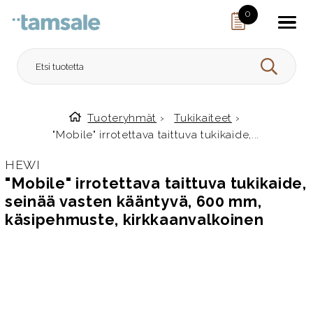
Skip to content
0
HAE
Tuoteryhmät
›
Tukikaiteet
›
Etusivulle
"Mobile" irrotettava taittuva tukikaide,...
HEWI
"Mobile" irrotettava taittuva tukikaide,
seinää vasten kääntyvä, 600 mm,
käsipehmuste, kirkkaanvalkoinen