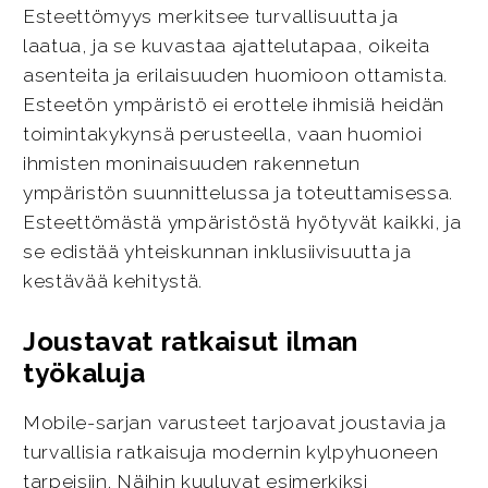
Esteettömyys merkitsee turvallisuutta ja
laatua, ja se kuvastaa ajattelutapaa, oikeita
asenteita ja erilaisuuden huomioon ottamista.
Esteetön ympäristö ei erottele ihmisiä heidän
toimintakykynsä perusteella, vaan huomioi
ihmisten moninaisuuden rakennetun
ympäristön suunnittelussa ja toteuttamisessa.
Esteettömästä ympäristöstä hyötyvät kaikki, ja
se edistää yhteiskunnan inklusiivisuutta ja
kestävää kehitystä.
Joustavat ratkaisut ilman
työkaluja
Mobile-sarjan varusteet tarjoavat joustavia ja
turvallisia ratkaisuja modernin kylpyhuoneen
tarpeisiin. Näihin kuuluvat esimerkiksi