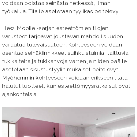
voidaan poistaa seinästä hetkessä, ilman
työkaluja. Tilalle asetetaan tyylikäs peitelevy.
Hewi Mobile -sarjan esteettömien tilojen
varusteet tarjoavat joustavan mahdollisuuden
varautua tulevaisuuteen. Kohteeseen voidaan
asentaa seinäkiinnikkeet suihkuistuimia, taittuvia
tukikaiteita ja tukikahvoja varten ja niiden päälle
asetetaan sisustustyylin mukaiset peitelevyt.
Myöhemmin kohteeseen voidaan erikseen tilata
halutut tuotteet, kun esteettömyysratkaisut ovat
ajankohtaisia.