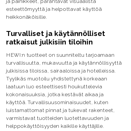
ja painikkeet, parantavat visuaalista
esteettömyyttä ja helpottavat käyttöä
heikkonäköisille.
Turvalliset ja käytännölliset
ratkaisut julkisiin tiloihin
HEWI:n tuotteet on suunniteltu tarjoamaan
turvallisuutta, mukavuutta ja käytännöllisyyttä
julkisissa tiloissa, sairaaloissa ja hotelleissa.
Tyylikäs muotoilu yhdistettynä korkeaan
laatuun luo esteettisesti houkuttelevia
kokonaisuuksia, jotka kestävät aikaa ja
käyttöä. Turvallisuusominaisuudet, kuten
luistamattomat pinnat ja tukevat rakenteet,
varmistavat tuotteiden luotettavuuden ja
helppokäyttöisyyden kaikille käyttäjille.