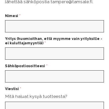
lähettää sähköpostia tampere@tamsale.fi.
Nimesi
*
Yritys (huomioithan, että myymme vain yrityksille -
ei kuluttajamyyntiä)
*
Sähköpostiosoitteesi
*
Viestisi
*
Mitä haluat kysyä tuotteesta?