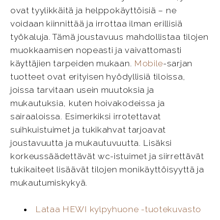
ovat tyylikkäitä ja helppokäyttöisiä – ne
voidaan kiinnittää ja irrottaa ilman erillisiä
työkaluja. Tämä joustavuus mahdollistaa tilojen
muokkaamisen nopeasti ja vaivattomasti
käyttäjien tarpeiden mukaan.
Mobile
-sarjan
tuotteet ovat erityisen hyödyllisiä tiloissa,
joissa tarvitaan usein muutoksia ja
mukautuksia, kuten hoivakodeissa ja
sairaaloissa. Esimerkiksi irrotettavat
suihkuistuimet ja tukikahvat tarjoavat
joustavuutta ja mukautuvuutta. Lisäksi
korkeussäädettävät wc-istuimet ja siirrettävät
tukikaiteet lisäävät tilojen monikäyttöisyyttä ja
mukautumiskykyä.
Lataa HEWI kylpyhuone -tuotekuvasto