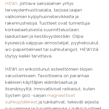
HEWI
, johtava saksalainen yritys
terveydenhuoltoalalla, tarjoaa laajan
valikoiman kylpyhuonetarvikkeita ja
rakennusheloja. Tuotteet ovat tunnettuja
korkealaatuisesta suunnittelustaan,
laadustaan ja kestävyydestään. Olipa
kyseessä saippua-annostelijat, pyyhekoukut,
wc-paperitelineet tai suihkutangot, HEWI:ltä
löytyy kaikki tarvittava.
HEWI on erikoistunut esteettömien tilojen
varustamiseen. Tavoitteena on parantaa
kaikkien käyttäjien elämänlaatua ja
itsenäisyyttä. Innovatiiviset ratkaisut, kuten
System 900 -sarjan
magneettiset
suihkupidikkeet
ja tukikahvat, tekevät arjesta
sujuvampaa ja turvallisempaa. Lisäksi tuotteet,