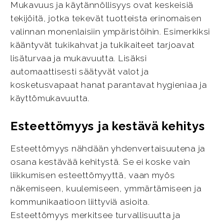
Mukavuus ja käytännöllisyys ovat keskeisiä
tekijöitä, jotka tekevät tuotteista erinomaisen
valinnan monenlaisiin ympäristöihin. Esimerkiksi
kääntyvät tukikahvat ja tukikaiteet tarjoavat
lisäturvaa ja mukavuutta. Lisäksi
automaattisesti säätyvät valot ja
kosketusvapaat hanat parantavat hygieniaa ja
käyttömukavuutta.
Esteettömyys ja kestävä kehitys
Esteettömyys nähdään yhdenvertaisuutena ja
osana kestävää kehitystä. Se ei koske vain
liikkumisen esteettömyyttä, vaan myös
näkemiseen, kuulemiseen, ymmärtämiseen ja
kommunikaatioon liittyviä asioita.
Esteettömyys merkitsee turvallisuutta ja