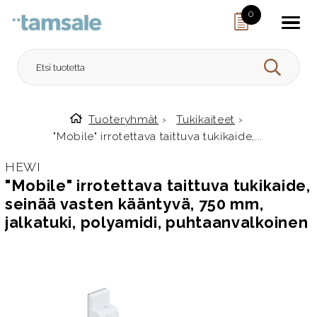
Skip to content
0
HAE
Tuoteryhmät
›
Tukikaiteet
›
Etusivulle
"Mobile" irrotettava taittuva tukikaide,...
HEWI
"Mobile" irrotettava taittuva tukikaide,
seinää vasten kääntyvä, 750 mm,
jalkatuki, polyamidi, puhtaanvalkoinen