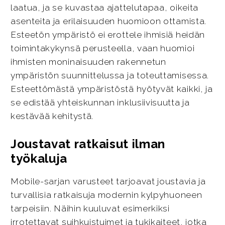
laatua, ja se kuvastaa ajattelutapaa, oikeita
asenteita ja erilaisuuden huomioon ottamista.
Esteetön ympäristö ei erottele ihmisiä heidän
toimintakykynsä perusteella, vaan huomioi
ihmisten moninaisuuden rakennetun
ympäristön suunnittelussa ja toteuttamisessa.
Esteettömästä ympäristöstä hyötyvät kaikki, ja
se edistää yhteiskunnan inklusiivisuutta ja
kestävää kehitystä.
Joustavat ratkaisut ilman
työkaluja
Mobile-sarjan varusteet tarjoavat joustavia ja
turvallisia ratkaisuja modernin kylpyhuoneen
tarpeisiin. Näihin kuuluvat esimerkiksi
irrotettavat suihkuistuimet ja tukikaiteet, jotka