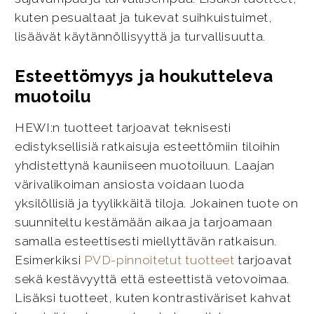
kuten pesualtaat ja tukevat suihkuistuimet,
lisäävät käytännöllisyyttä ja turvallisuutta.
Esteettömyys ja houkutteleva
muotoilu
HEWI:n tuotteet tarjoavat teknisesti
edistyksellisiä ratkaisuja esteettömiin tiloihin
yhdistettynä kauniiseen muotoiluun. Laajan
värivalikoiman ansiosta voidaan luoda
yksilöllisiä ja tyylikkäitä tiloja. Jokainen tuote on
suunniteltu kestämään aikaa ja tarjoamaan
samalla esteettisesti miellyttävän ratkaisun.
Esimerkiksi
PVD-pinnoitetut tuotteet
tarjoavat
sekä kestävyyttä että esteettistä vetovoimaa.
Lisäksi tuotteet, kuten kontrastiväriset kahvat