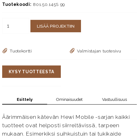
Tuotekoodi:
801.50.145S 99
LISÄÄ PROJEKTIIN
Tuotekortti
Valmistajan tuotesivu
KYSY TUOTTEESTA
Esittely
Ominaisuudet
Vastuullisuus
Äärimmäisen kätevän Hewi Mobile -sarjan kaikki
tuotteet ovat helposti siirreltävissä, tarpeen
mukaan. Esimerkiksi suihkuistuin tai tukikaide