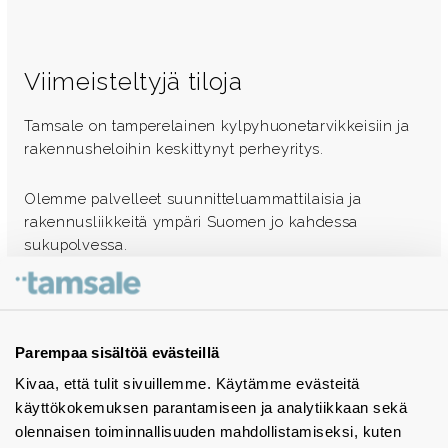
Viimeisteltyjä tiloja
Tamsale on tamperelainen kylpyhuonetarvikkeisiin ja
rakennusheloihin keskittynyt perheyritys.
Olemme palvelleet suunnitteluammattilaisia ja
rakennusliikkeitä ympäri Suomen jo kahdessa
sukupolvessa.
Ota yhteyttä - autamme mielellämme
Tuotekuvastot
Parempaa sisältöä evästeillä
Kivaa, että tulit sivuillemme. Käytämme evästeitä
Instagram
käyttökokemuksen parantamiseen ja analytiikkaan sekä
BIM-objektit
olennaisen toiminnallisuuden mahdollistamiseksi, kuten