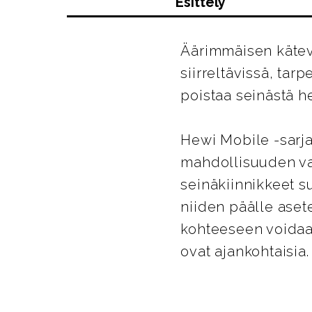
Esittely
Äärimmäisen kätevä
siirreltävissä, tar
poistaa seinästä he
Hewi Mobile -sarja
mahdollisuuden va
seinäkiinnikkeet su
niiden päälle aset
kohteeseen voidaan
ovat ajankohtaisia.