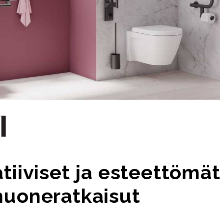
tiiviset ja esteettömä
huoneratkaisut