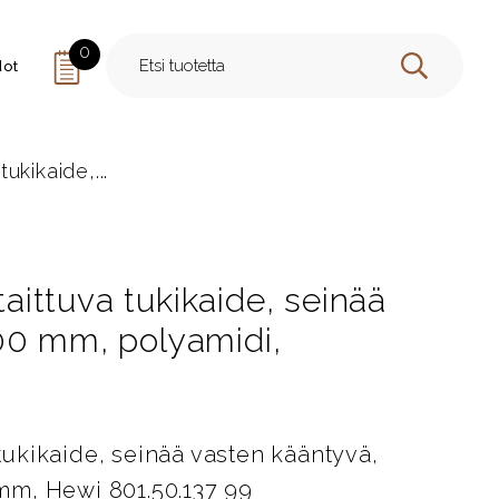
0
dot
HAE
tukikaide,...
taittuva tukikaide, seinää
00 mm, polyamidi,
 tukikaide, seinää vasten kääntyvä,
m, Hewi 801.50.137 99