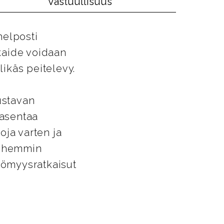
Vastuullisuus
helposti
ikaide voidaan
likäs peitelevy.
ustavan
 asentaa
oja varten ja
Myöhemmin
ttömyysratkaisut