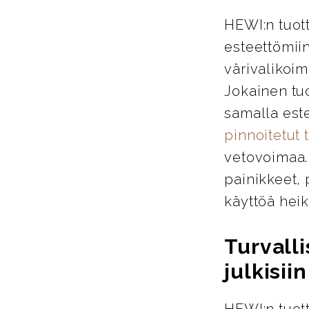
HEWI:n tuott
esteettömiin
värivalikoim
Jokainen tu
samalla este
pinnoitetut 
vetovoimaa. 
painikkeet, 
käyttöä heik
Turvalli
julkisiin
HEWI:n tuott