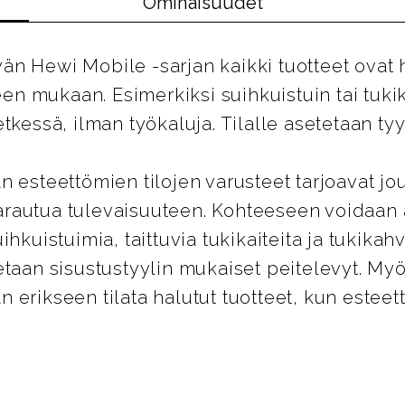
Ominaisuudet
n Hewi Mobile -sarjan kaikki tuotteet ovat 
peen mukaan. Esimerkiksi suihkuistuin tai tuk
tkessä, ilman työkaluja. Tilalle asetetaan tyy
n esteettömien tilojen varusteet tarjoavat jo
rautua tulevaisuuteen. Kohteeseen voidaan
ihkuistuimia, taittuvia tukikaiteita ja tukikahv
etaan sisustustyylin mukaiset peitelevyt. 
 erikseen tilata halutut tuotteet, kun estee