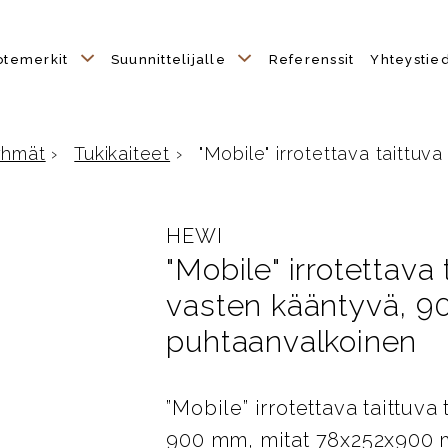
otemerkit
Suunnittelijalle
Referenssit
Yhteystie
yhmät
›
Tukikaiteet
›
"Mobile" irrotettava taittuva 
e
HEWI
"Mobile" irrotettava 
vasten kääntyvä, 9
puhtaanvalkoinen
”Mobile” irrotettava taittuva
900 mm, mitat 78x252x900 m