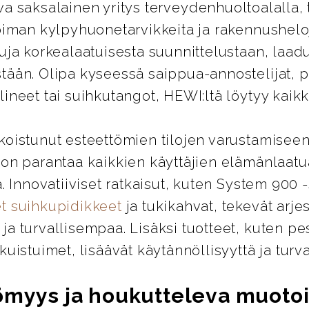
ava saksalainen yritys terveydenhuoltoalalla, 
oiman kylpyhuonetarvikkeita ja rakennusheloj
uja korkealaatuisesta suunnittelustaan, laad
tään. Olipa kyseessä saippua-annostelijat, 
ineet tai suihkutangot, HEWI:ltä löytyy kaikki
koistunut esteettömien tilojen varustamiseen
 on parantaa kaikkien käyttäjien elämänlaatu
ä. Innovatiiviset ratkaisut, kuten System 900 
t suihkupidikkeet
ja tukikahvat, tekevät arje
a turvallisempaa. Lisäksi tuotteet, kuten pes
kuistuimet, lisäävät käytännöllisyyttä ja turva
ömyys ja houkutteleva muotoi