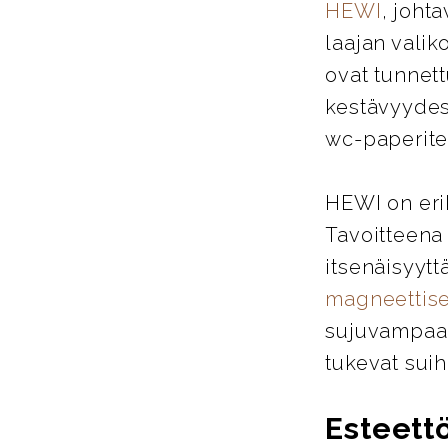
HEWI
, joht
laajan valik
ovat tunnett
kestävyydes
wc-paperitel
HEWI on eri
Tavoitteena
itsenäisyytt
magneettise
sujuvampaa j
tukevat suih
Esteett