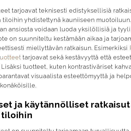
eet tarjoavat teknisesti edistyksellisiä ratkai
 tiloihin yhdistettynä kauniiseen muotoiluun
an ansiosta voidaan luoda yksilöllisiä ja tyylik
ote on suunniteltu kestämään aikaa ja tarjo
ettisesti miellyttävän ratkaisun. Esimerkiksi
tuotteet
tarjoavat sekä kestävyyttä että esteet
Lisäksi tuotteet, kuten kontrastiväriset kahva
parantavat visuaalista esteettömyyttä ja help
konäköisille.
set ja käytännölliset ratkaisut
 tiloihin
eet on suunniteltu tarjoamaan turvallisuutta,