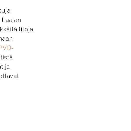
suja
. Laajan
käitä tiloja.
amaan
PVD-
tistä
t ja
ottavat