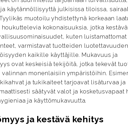
a käytännöllisyyttä julkisissa tiloissa, sairaa
 Tyylikäs muotoilu yhdistettynä korkeaan laa
i houkuttelevia kokonaisuuksia, jotka kestävät
vallisuusominaisuudet, kuten luistamattomat 
nteet, varmistavat tuotteiden luotettavuuden
isyyden kaikille käyttäjille. Mukavuus ja
yys ovat keskeisiä tekijöitä, jotka tekevät tuo
 valinnan monenlaisiin ympäristöihin. Esimer
kikahvat ja tukikaiteet tarjoavat lisäturvaa j
maattisesti säätyvät valot ja kosketusvapaat 
hygieniaa ja käyttömukavuutta.
ömyys ja kestävä kehitys