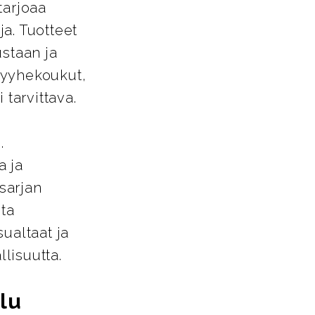
tarjoaa
a. Tuotteet
ustaan ja
pyyhekoukut,
 tarvittava.
.
a ja
-sarjan
sta
ualtaat ja
llisuutta.
lu