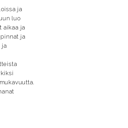
loissa ja
tuun luo
 aikaa ja
pinnat ja
 ja
tteista
kiksi
a mukavuutta.
hanat