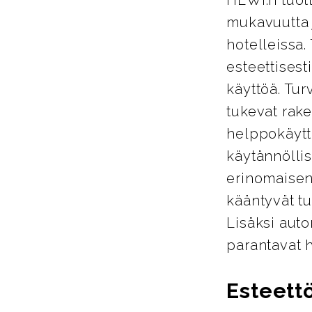
mukavuutta j
hotelleissa.
esteettisest
käyttöä. Tur
tukevat rake
helppokäyttö
käytännöllis
erinomaisen
kääntyvät tu
Lisäksi auto
parantavat 
Esteett