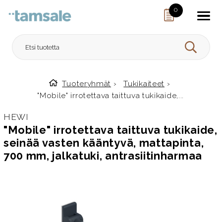
Skip to content
0
HAE
Tuoteryhmät
›
Tukikaiteet
›
Etusivulle
"Mobile" irrotettava taittuva tukikaide,...
HEWI
"Mobile" irrotettava taittuva tukikaide,
seinää vasten kääntyvä, mattapinta,
700 mm, jalkatuki, antrasiitinharmaa