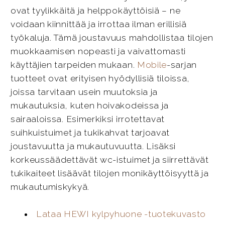
ovat tyylikkäitä ja helppokäyttöisiä – ne
voidaan kiinnittää ja irrottaa ilman erillisiä
työkaluja. Tämä joustavuus mahdollistaa tilojen
muokkaamisen nopeasti ja vaivattomasti
käyttäjien tarpeiden mukaan.
Mobile
-sarjan
tuotteet ovat erityisen hyödyllisiä tiloissa,
joissa tarvitaan usein muutoksia ja
mukautuksia, kuten hoivakodeissa ja
sairaaloissa. Esimerkiksi irrotettavat
suihkuistuimet ja tukikahvat tarjoavat
joustavuutta ja mukautuvuutta. Lisäksi
korkeussäädettävät wc-istuimet ja siirrettävät
tukikaiteet lisäävät tilojen monikäyttöisyyttä ja
mukautumiskykyä.
Lataa HEWI kylpyhuone -tuotekuvasto