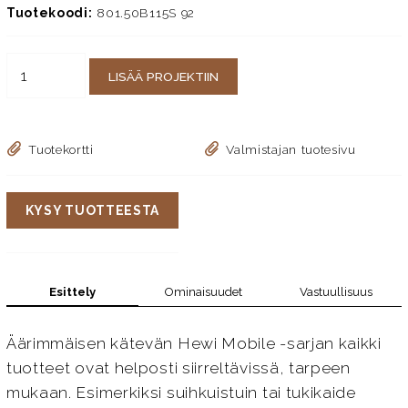
Tuotekoodi:
801.50B115S 92
LISÄÄ PROJEKTIIN
Tuotekortti
Valmistajan tuotesivu
KYSY TUOTTEESTA
Esittely
Ominaisuudet
Vastuullisuus
Äärimmäisen kätevän Hewi Mobile -sarjan kaikki
tuotteet ovat helposti siirreltävissä, tarpeen
mukaan. Esimerkiksi suihkuistuin tai tukikaide