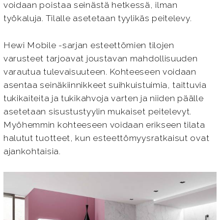
voidaan poistaa seinästä hetkessä, ilman
työkaluja. Tilalle asetetaan tyylikäs peitelevy.
Hewi Mobile -sarjan esteettömien tilojen
varusteet tarjoavat joustavan mahdollisuuden
varautua tulevaisuuteen. Kohteeseen voidaan
asentaa seinäkiinnikkeet suihkuistuimia, taittuvia
tukikaiteita ja tukikahvoja varten ja niiden päälle
asetetaan sisustustyylin mukaiset peitelevyt.
Myöhemmin kohteeseen voidaan erikseen tilata
halutut tuotteet, kun esteettömyysratkaisut ovat
ajankohtaisia.