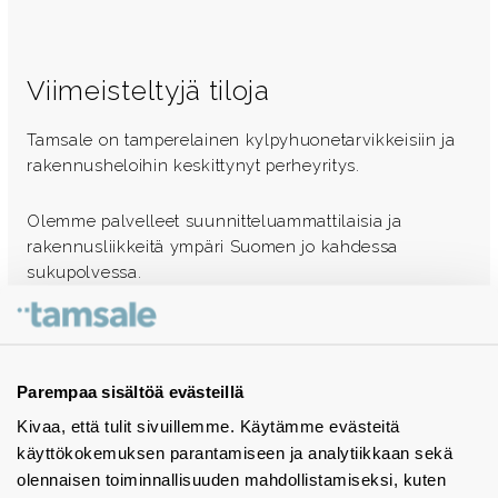
Viimeisteltyjä tiloja
Tamsale on tamperelainen kylpyhuonetarvikkeisiin ja
rakennusheloihin keskittynyt perheyritys.
Olemme palvelleet suunnitteluammattilaisia ja
rakennusliikkeitä ympäri Suomen jo kahdessa
sukupolvessa.
Ota yhteyttä - autamme mielellämme
Tuotekuvastot
Parempaa sisältöä evästeillä
Kivaa, että tulit sivuillemme. Käytämme evästeitä
Instagram
käyttökokemuksen parantamiseen ja analytiikkaan sekä
BIM-objektit
olennaisen toiminnallisuuden mahdollistamiseksi, kuten