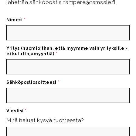
lähettää sähköpostia tampere@tamsale.fi.
Nimesi
*
Yritys (huomioithan, että myymme vain yrityksille -
ei kuluttajamyyntiä)
*
Sähköpostiosoitteesi
*
Viestisi
*
Mitä haluat kysyä tuotteesta?