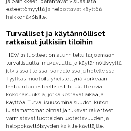
ja painikkeet, parantavat visuaalista
esteettömyyttä ja helpottavat käyttöä
heikkonäköisille.
Turvalliset ja käytännölliset
ratkaisut julkisiin tiloihin
HEWI:n tuotteet on suunniteltu tarjoamaan
turvallisuutta, mukavuutta ja käytännöllisyyttä
julkisissa tiloissa, sairaaloissa ja hotelleissa.
Tyylikäs muotoilu yhdistettynä korkeaan
laatuun luo esteettisesti houkuttelevia
kokonaisuuksia, jotka kestävät aikaa ja
käyttöä. Turvallisuusominaisuudet, kuten
luistamattomat pinnat ja tukevat rakenteet,
varmistavat tuotteiden luotettavuuden ja
helppokäyttöisyyden kaikille käyttäjille.