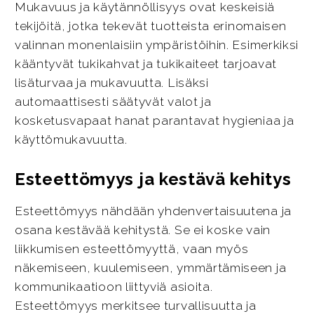
Mukavuus ja käytännöllisyys ovat keskeisiä
tekijöitä, jotka tekevät tuotteista erinomaisen
valinnan monenlaisiin ympäristöihin. Esimerkiksi
kääntyvät tukikahvat ja tukikaiteet tarjoavat
lisäturvaa ja mukavuutta. Lisäksi
automaattisesti säätyvät valot ja
kosketusvapaat hanat parantavat hygieniaa ja
käyttömukavuutta.
Esteettömyys ja kestävä kehitys
Esteettömyys nähdään yhdenvertaisuutena ja
osana kestävää kehitystä. Se ei koske vain
liikkumisen esteettömyyttä, vaan myös
näkemiseen, kuulemiseen, ymmärtämiseen ja
kommunikaatioon liittyviä asioita.
Esteettömyys merkitsee turvallisuutta ja