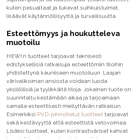
kuten pesualtaat ja tukevat suihkuistuimet,
lisäävät käytännöllisyyttä ja turvallisuutta.
Esteettömyys ja houkutteleva
muotoilu
HEWI:n tuotteet tarjoavat teknisesti
edistyksellisiä ratkaisuja esteettömiin tiloihin
yhdistettynä kauniiseen muotoiluun. Laajan
värivalikoiman ansiosta voidaan luoda
yksilöllisiä ja tyylikkäitä tiloja. Jokainen tuote on
suunniteltu kestämään aikaa ja tarjoamaan
samalla esteettisesti miellyttävän ratkaisun.
Esimerkiksi
PVD-pinnoitetut tuotteet
tarjoavat
sekä kestävyyttä että esteettistä vetovoimaa.
Lisäksi tuotteet, kuten kontrastiväriset kahvat