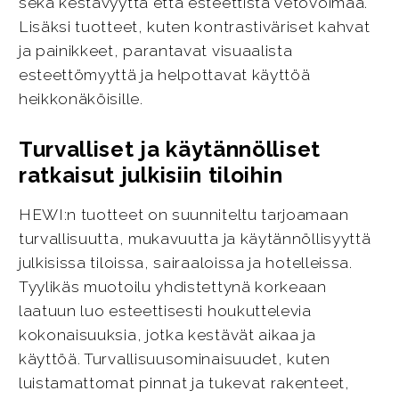
sekä kestävyyttä että esteettistä vetovoimaa.
Lisäksi tuotteet, kuten kontrastiväriset kahvat
ja painikkeet, parantavat visuaalista
esteettömyyttä ja helpottavat käyttöä
heikkonäköisille.
Turvalliset ja käytännölliset
ratkaisut julkisiin tiloihin
HEWI:n tuotteet on suunniteltu tarjoamaan
turvallisuutta, mukavuutta ja käytännöllisyyttä
julkisissa tiloissa, sairaaloissa ja hotelleissa.
Tyylikäs muotoilu yhdistettynä korkeaan
laatuun luo esteettisesti houkuttelevia
kokonaisuuksia, jotka kestävät aikaa ja
käyttöä. Turvallisuusominaisuudet, kuten
luistamattomat pinnat ja tukevat rakenteet,