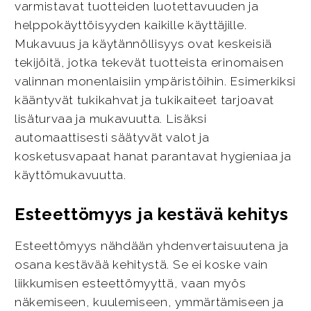
varmistavat tuotteiden luotettavuuden ja
helppokäyttöisyyden kaikille käyttäjille.
Mukavuus ja käytännöllisyys ovat keskeisiä
tekijöitä, jotka tekevät tuotteista erinomaisen
valinnan monenlaisiin ympäristöihin. Esimerkiksi
kääntyvät tukikahvat ja tukikaiteet tarjoavat
lisäturvaa ja mukavuutta. Lisäksi
automaattisesti säätyvät valot ja
kosketusvapaat hanat parantavat hygieniaa ja
käyttömukavuutta.
Esteettömyys ja kestävä kehitys
Esteettömyys nähdään yhdenvertaisuutena ja
osana kestävää kehitystä. Se ei koske vain
liikkumisen esteettömyyttä, vaan myös
näkemiseen, kuulemiseen, ymmärtämiseen ja