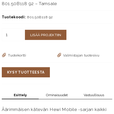
801.50B118 92 – Tamsale
Tuotekoodi:
801.50B118 92
LISÄÄ PROJEKTIIN
Tuotekortti
Valmistajan tuotesivu
KYSY TUOTTEESTA
Esittely
Ominaisuudet
Vastuullisuus
Äärimmäisen kätevän Hewi Mobile -sarjan kaikki