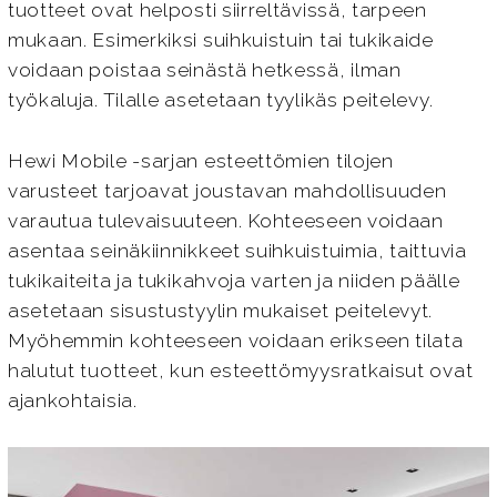
tuotteet ovat helposti siirreltävissä, tarpeen
mukaan. Esimerkiksi suihkuistuin tai tukikaide
voidaan poistaa seinästä hetkessä, ilman
työkaluja. Tilalle asetetaan tyylikäs peitelevy.
Hewi Mobile -sarjan esteettömien tilojen
varusteet tarjoavat joustavan mahdollisuuden
varautua tulevaisuuteen. Kohteeseen voidaan
asentaa seinäkiinnikkeet suihkuistuimia, taittuvia
tukikaiteita ja tukikahvoja varten ja niiden päälle
asetetaan sisustustyylin mukaiset peitelevyt.
Myöhemmin kohteeseen voidaan erikseen tilata
halutut tuotteet, kun esteettömyysratkaisut ovat
ajankohtaisia.