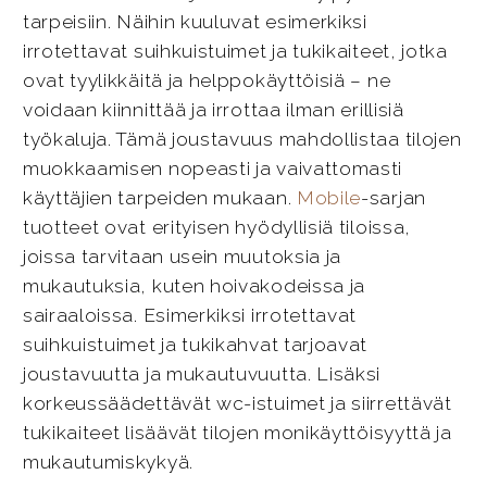
tarpeisiin. Näihin kuuluvat esimerkiksi
irrotettavat suihkuistuimet ja tukikaiteet, jotka
ovat tyylikkäitä ja helppokäyttöisiä – ne
voidaan kiinnittää ja irrottaa ilman erillisiä
työkaluja. Tämä joustavuus mahdollistaa tilojen
muokkaamisen nopeasti ja vaivattomasti
käyttäjien tarpeiden mukaan.
Mobile
-sarjan
tuotteet ovat erityisen hyödyllisiä tiloissa,
joissa tarvitaan usein muutoksia ja
mukautuksia, kuten hoivakodeissa ja
sairaaloissa. Esimerkiksi irrotettavat
suihkuistuimet ja tukikahvat tarjoavat
joustavuutta ja mukautuvuutta. Lisäksi
korkeussäädettävät wc-istuimet ja siirrettävät
tukikaiteet lisäävät tilojen monikäyttöisyyttä ja
mukautumiskykyä.