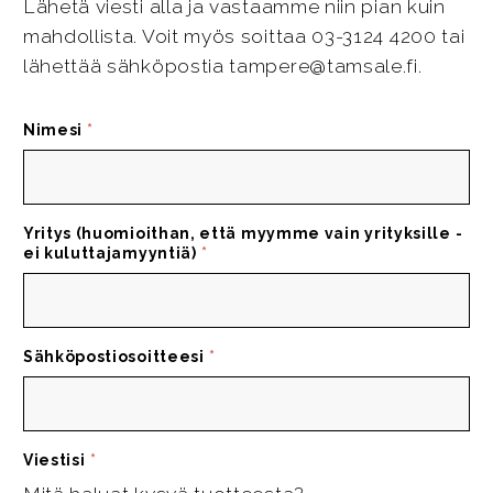
Lähetä viesti alla ja vastaamme niin pian kuin
mahdollista. Voit myös soittaa 03-3124 4200 tai
lähettää sähköpostia tampere@tamsale.fi.
Nimesi
*
Yritys (huomioithan, että myymme vain yrityksille -
ei kuluttajamyyntiä)
*
Sähköpostiosoitteesi
*
Viestisi
*