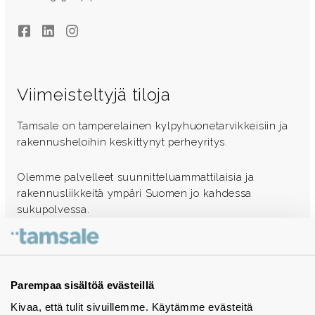
Facebook
LinkedIn
Instagram
Viimeisteltyjä tiloja
Tamsale on tamperelainen kylpyhuonetarvikkeisiin ja
rakennusheloihin keskittynyt perheyritys.
Olemme palvelleet suunnitteluammattilaisia ja
rakennusliikkeitä ympäri Suomen jo kahdessa
sukupolvessa.
Ota yhteyttä - autamme mielellämme
Tuotekuvastot
Parempaa sisältöä evästeillä
Kivaa, että tulit sivuillemme. Käytämme evästeitä
Instagram