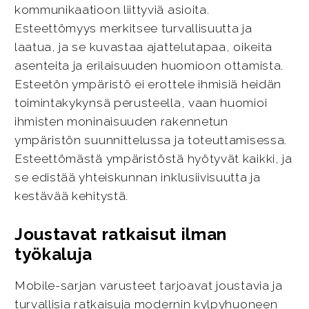
kommunikaatioon liittyviä asioita.
Esteettömyys merkitsee turvallisuutta ja
laatua, ja se kuvastaa ajattelutapaa, oikeita
asenteita ja erilaisuuden huomioon ottamista.
Esteetön ympäristö ei erottele ihmisiä heidän
toimintakykynsä perusteella, vaan huomioi
ihmisten moninaisuuden rakennetun
ympäristön suunnittelussa ja toteuttamisessa.
Esteettömästä ympäristöstä hyötyvät kaikki, ja
se edistää yhteiskunnan inklusiivisuutta ja
kestävää kehitystä.
Joustavat ratkaisut ilman
työkaluja
Mobile-sarjan varusteet tarjoavat joustavia ja
turvallisia ratkaisuja modernin kylpyhuoneen