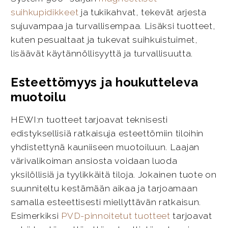
suihkupidikkeet
ja tukikahvat, tekevät arjesta
sujuvampaa ja turvallisempaa. Lisäksi tuotteet,
kuten pesualtaat ja tukevat suihkuistuimet,
lisäävät käytännöllisyyttä ja turvallisuutta.
Esteettömyys ja houkutteleva
muotoilu
HEWI:n tuotteet tarjoavat teknisesti
edistyksellisiä ratkaisuja esteettömiin tiloihin
yhdistettynä kauniiseen muotoiluun. Laajan
värivalikoiman ansiosta voidaan luoda
yksilöllisiä ja tyylikkäitä tiloja. Jokainen tuote on
suunniteltu kestämään aikaa ja tarjoamaan
samalla esteettisesti miellyttävän ratkaisun.
Esimerkiksi
PVD-pinnoitetut tuotteet
tarjoavat