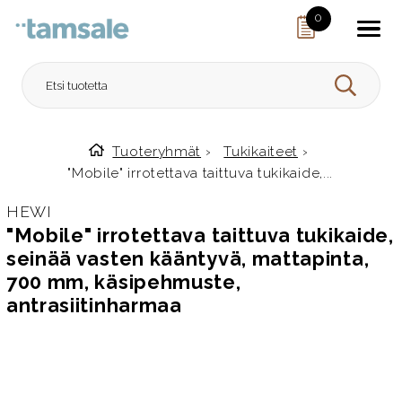
Skip to content
0
HAE
Tuoteryhmät
›
Tukikaiteet
›
Etusivulle
"Mobile" irrotettava taittuva tukikaide,...
HEWI
"Mobile" irrotettava taittuva tukikaide,
seinää vasten kääntyvä, mattapinta,
700 mm, käsipehmuste,
antrasiitinharmaa