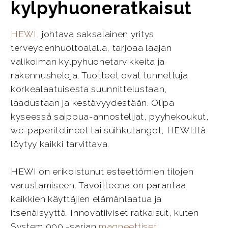
kylpyhuoneratkaisut
HEWI
, johtava saksalainen yritys
terveydenhuoltoalalla, tarjoaa laajan
valikoiman kylpyhuonetarvikkeita ja
rakennusheloja. Tuotteet ovat tunnettuja
korkealaatuisesta suunnittelustaan,
laadustaan ja kestävyydestään. Olipa
kyseessä saippua-annostelijat, pyyhekoukut,
wc-paperitelineet tai suihkutangot, HEWI:ltä
löytyy kaikki tarvittava.
HEWI on erikoistunut esteettömien tilojen
varustamiseen. Tavoitteena on parantaa
kaikkien käyttäjien elämänlaatua ja
itsenäisyyttä. Innovatiiviset ratkaisut, kuten
System 900 -sarjan
magneettiset