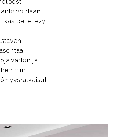
helposti
ikaide voidaan
likäs peitelevy.
ustavan
 asentaa
oja varten ja
Myöhemmin
ttömyysratkaisut