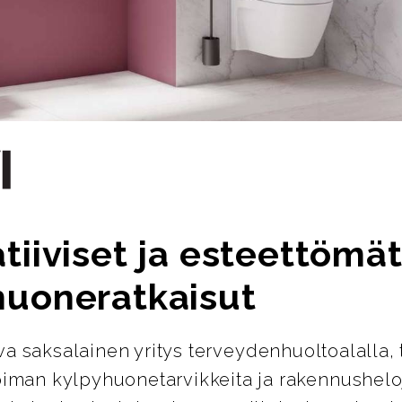
tiiviset ja esteettömä
huoneratkaisut
ava saksalainen yritys terveydenhuoltoalalla, 
oiman kylpyhuonetarvikkeita ja rakennusheloj