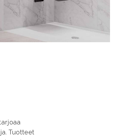
t
tarjoaa
a. Tuotteet