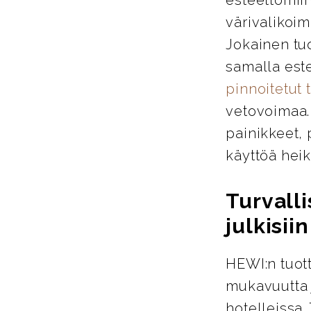
värivalikoim
Jokainen tu
samalla este
pinnoitetut 
vetovoimaa. 
painikkeet, 
käyttöä heik
Turvalli
julkisiin
HEWI:n tuott
mukavuutta j
hotelleissa.