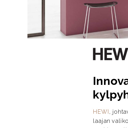
Innova
kylpy
HEWI
, joht
laajan valik