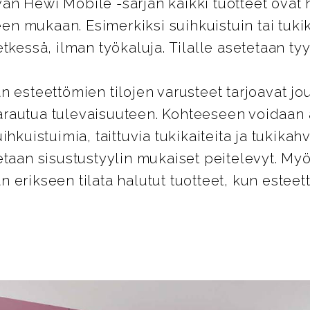
n Hewi Mobile -sarjan kaikki tuotteet ovat 
peen mukaan. Esimerkiksi suihkuistuin tai tuk
tkessä, ilman työkaluja. Tilalle asetetaan tyy
n esteettömien tilojen varusteet tarjoavat jo
rautua tulevaisuuteen. Kohteeseen voidaan
ihkuistuimia, taittuvia tukikaiteita ja tukikahv
etaan sisustustyylin mukaiset peitelevyt. 
 erikseen tilata halutut tuotteet, kun estee