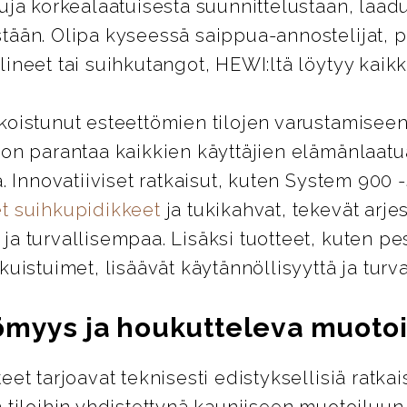
uja korkealaatuisesta suunnittelustaan, laad
tään. Olipa kyseessä saippua-annostelijat, 
ineet tai suihkutangot, HEWI:ltä löytyy kaikki
koistunut esteettömien tilojen varustamiseen
 on parantaa kaikkien käyttäjien elämänlaatu
ä. Innovatiiviset ratkaisut, kuten System 900 
t suihkupidikkeet
ja tukikahvat, tekevät arje
a turvallisempaa. Lisäksi tuotteet, kuten pes
kuistuimet, lisäävät käytännöllisyyttä ja turva
ömyys ja houkutteleva muotoi
eet tarjoavat teknisesti edistyksellisiä ratkai
 tiloihin yhdistettynä kauniiseen muotoiluun