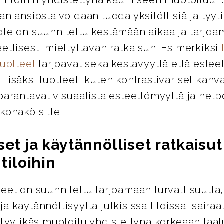
an ansiosta voidaan luoda yksilöllisiä ja tyylik
ote on suunniteltu kestämään aikaa ja tarjo
ettisesti miellyttävän ratkaisun. Esimerkiksi
tuotteet
tarjoavat sekä kestävyyttä että esteet
Lisäksi tuotteet, kuten kontrastiväriset kahva
parantavat visuaalista esteettömyyttä ja help
konäköisille.
set ja käytännölliset ratkaisut
 tiloihin
eet on suunniteltu tarjoamaan turvallisuutta,
a käytännöllisyyttä julkisissa tiloissa, sairaa
 Tyylikäs muotoilu yhdistettynä korkeaan laa