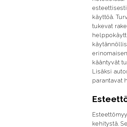
esteettisest
käyttöä. Tur
tukevat rake
helppokäyttö
käytännöllis
erinomaisen
kääntyvät tu
Lisäksi auto
parantavat 
Esteett
Esteettömyy
kehitystä. S