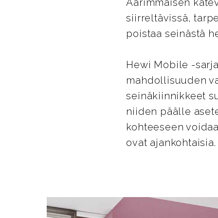
Äärimmäisen kätevä
siirreltävissä, tar
poistaa seinästä he
Hewi Mobile -sarja
mahdollisuuden va
seinäkiinnikkeet su
niiden päälle aset
kohteeseen voidaan
ovat ajankohtaisia.