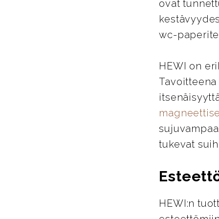
ovat tunnett
kestävyydes
wc-paperitel
HEWI on eri
Tavoitteena
itsenäisyytt
magneettise
sujuvampaa j
tukevat suih
Esteett
HEWI:n tuott
esteettömiin