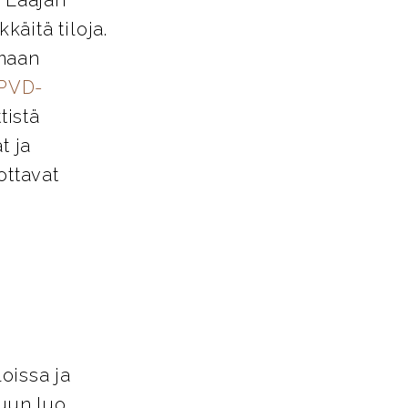
käitä tiloja.
amaan
PVD-
tistä
t ja
ottavat
loissa ja
tuun luo