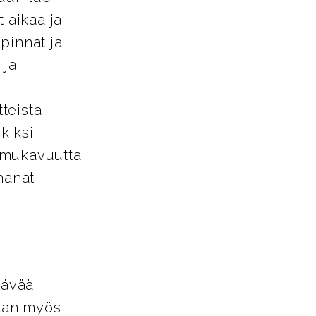
 aikaa ja
pinnat ja
 ja
tteista
kiksi
a mukavuutta.
hanat
tävää
vaan myös