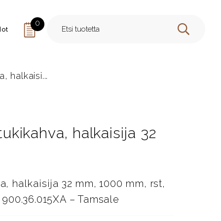
0
dot
HAE
, halkaisi...
tukikahva, halkaisija 32
va, halkaisija 32 mm, 1000 mm, rst,
 900.36.015XA – Tamsale