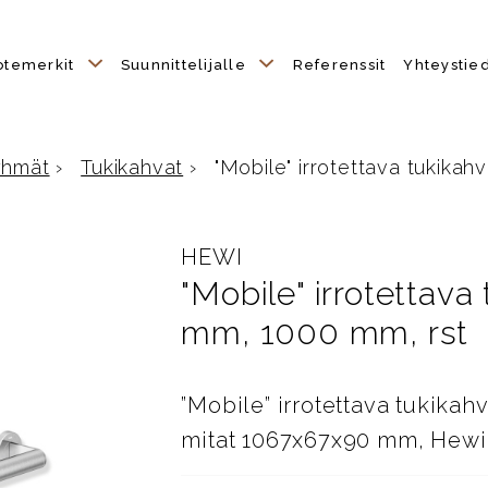
otemerkit
Suunnittelijalle
Referenssit
Yhteystie
yhmät
›
Tukikahvat
›
"Mobile" irrotettava tukikahva
e
HEWI
"Mobile" irrotettava 
mm, 1000 mm, rst
”Mobile” irrotettava tukikah
mitat 1067x67x90 mm, Hewi