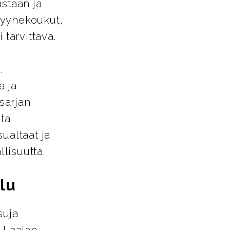
ustaan ja
pyyhekoukut,
 tarvittava.
.
a ja
-sarjan
sta
ualtaat ja
llisuutta.
lu
suja
. Laajan