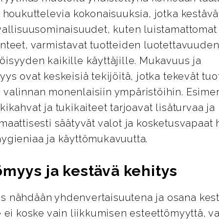
i houkuttelevia kokonaisuuksia, jotka kestävät
vallisuusominaisuudet, kuten luistamattomat 
nteet, varmistavat tuotteiden luotettavuuden
isyyden kaikille käyttäjille. Mukavuus ja
yys ovat keskeisiä tekijöitä, jotka tekevät tuo
 valinnan monenlaisiin ympäristöihin. Esimer
kikahvat ja tukikaiteet tarjoavat lisäturvaa j
maattisesti säätyvät valot ja kosketusvapaat 
hygieniaa ja käyttömukavuutta.
ömyys ja kestävä kehitys
s nähdään yhdenvertaisuutena ja osana kes
e ei koske vain liikkumisen esteettömyyttä, 