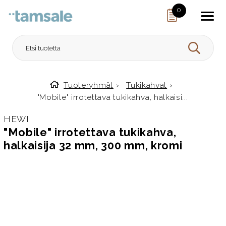
Skip to content
0
HAE
Tuoteryhmät
›
Tukikahvat
›
Etusivulle
"Mobile" irrotettava tukikahva, halkaisi...
HEWI
"Mobile" irrotettava tukikahva,
halkaisija 32 mm, 300 mm, kromi