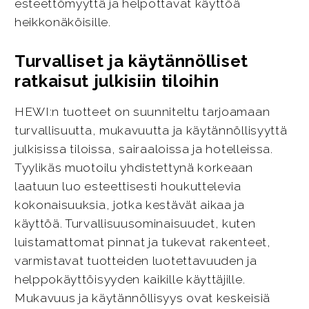
esteettömyyttä ja helpottavat käyttöä
heikkonäköisille.
Turvalliset ja käytännölliset
ratkaisut julkisiin tiloihin
HEWI:n tuotteet on suunniteltu tarjoamaan
turvallisuutta, mukavuutta ja käytännöllisyyttä
julkisissa tiloissa, sairaaloissa ja hotelleissa.
Tyylikäs muotoilu yhdistettynä korkeaan
laatuun luo esteettisesti houkuttelevia
kokonaisuuksia, jotka kestävät aikaa ja
käyttöä. Turvallisuusominaisuudet, kuten
luistamattomat pinnat ja tukevat rakenteet,
varmistavat tuotteiden luotettavuuden ja
helppokäyttöisyyden kaikille käyttäjille.
Mukavuus ja käytännöllisyys ovat keskeisiä