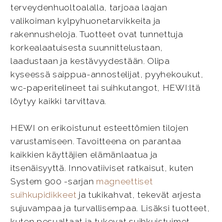
terveydenhuoltoalalla, tarjoaa laajan
valikoiman kylpyhuonetarvikkeita ja
rakennusheloja. Tuotteet ovat tunnettuja
korkealaatuisesta suunnittelustaan,
laadustaan ja kestävyydestään. Olipa
kyseessä saippua-annostelijat, pyyhekoukut,
wc-paperitelineet tai suihkutangot, HEWI:ltä
löytyy kaikki tarvittava.
HEWI on erikoistunut esteettömien tilojen
varustamiseen. Tavoitteena on parantaa
kaikkien käyttäjien elämänlaatua ja
itsenäisyyttä. Innovatiiviset ratkaisut, kuten
System 900 -sarjan
magneettiset
suihkupidikkeet
ja tukikahvat, tekevät arjesta
sujuvampaa ja turvallisempaa. Lisäksi tuotteet,
kuten pesualtaat ja tukevat suihkuistuimet,