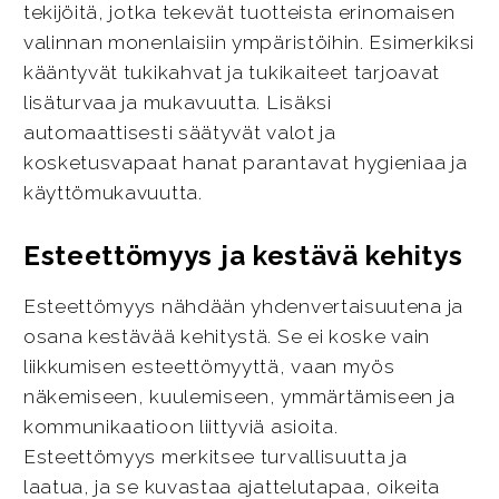
tekijöitä, jotka tekevät tuotteista erinomaisen
valinnan monenlaisiin ympäristöihin. Esimerkiksi
kääntyvät tukikahvat ja tukikaiteet tarjoavat
lisäturvaa ja mukavuutta. Lisäksi
automaattisesti säätyvät valot ja
kosketusvapaat hanat parantavat hygieniaa ja
käyttömukavuutta.
Esteettömyys ja kestävä kehitys
Esteettömyys nähdään yhdenvertaisuutena ja
osana kestävää kehitystä. Se ei koske vain
liikkumisen esteettömyyttä, vaan myös
näkemiseen, kuulemiseen, ymmärtämiseen ja
kommunikaatioon liittyviä asioita.
Esteettömyys merkitsee turvallisuutta ja
laatua, ja se kuvastaa ajattelutapaa, oikeita