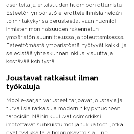
asenteita ja erilaisuuden huomioon ottamista.
Esteetön ympäristö ei erottele ihmisiä heidän
toimintakykynsä perusteella, vaan huomioi
ihmisten moninaisuuden rakennetun
ympäristön suunnittelussa ja toteuttamisessa.
Esteettömästä ympäristöstä hyötyvät kaikki, ja
se edistää yhteiskunnan inklusiivisuutta ja
kestävää kehitystä.
Joustavat ratkaisut ilman
työkaluja
Mobile-sarjan varusteet tarjoavat joustavia ja
turvallisia ratkaisuja modernin kylpyhuoneen
tarpeisiin. Näihin kuuluvat esimerkiksi
irrotettavat suihkuistuimet ja tukikaiteet, jotka
ovat tyylikkäitä ja helppokäyttöisiä – ne