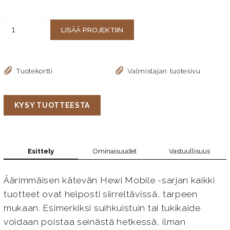
LISÄÄ PROJEKTIIN
Tuotekortti
Valmistajan tuotesivu
KYSY TUOTTEESTA
Esittely
Ominaisuudet
Vastuullisuus
Äärimmäisen kätevän Hewi Mobile -sarjan kaikki
tuotteet ovat helposti siirreltävissä, tarpeen
mukaan. Esimerkiksi suihkuistuin tai tukikaide
voidaan poistaa seinästä hetkessä, ilman