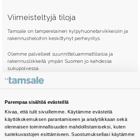
Viimeisteltyjä tiloja
Tamsale on tamperelainen kylpyhuonetarvikkeisiin ja
rakennusheloihin keskittynyt perheyritys.
Olemme palvelleet suunnitteluammattilaisia ja
rakennusliikkeitä ympäri Suomen jo kahdessa
sukupolvessa.
Ota yhteyttä - autamme mielellämme
Tuotekuvastot
Parempaa sisältöä evästeillä
Kivaa, että tulit sivuillemme. Käytämme evästeitä
Instagram
käyttökokemuksen parantamiseen ja analytiikkaan sekä
BIM-objektit
olennaisen toiminnallisuuden mahdollistamiseksi, kuten
tuotekuvastojen esittämiseen. Suostumuksellasi käytämme
Yhteystiedot