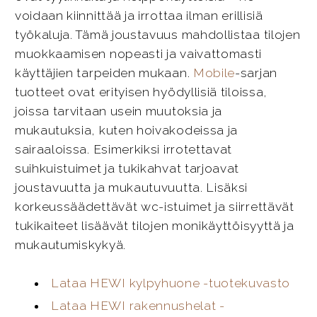
voidaan kiinnittää ja irrottaa ilman erillisiä
työkaluja. Tämä joustavuus mahdollistaa tilojen
muokkaamisen nopeasti ja vaivattomasti
käyttäjien tarpeiden mukaan.
Mobile
-sarjan
tuotteet ovat erityisen hyödyllisiä tiloissa,
joissa tarvitaan usein muutoksia ja
mukautuksia, kuten hoivakodeissa ja
sairaaloissa. Esimerkiksi irrotettavat
suihkuistuimet ja tukikahvat tarjoavat
joustavuutta ja mukautuvuutta. Lisäksi
korkeussäädettävät wc-istuimet ja siirrettävät
tukikaiteet lisäävät tilojen monikäyttöisyyttä ja
mukautumiskykyä.
Lataa HEWI kylpyhuone -tuotekuvasto
Lataa HEWI rakennushelat -