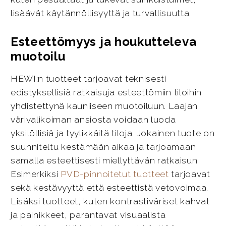
lisäävät käytännöllisyyttä ja turvallisuutta.
Esteettömyys ja houkutteleva
muotoilu
HEWI:n tuotteet tarjoavat teknisesti
edistyksellisiä ratkaisuja esteettömiin tiloihin
yhdistettynä kauniiseen muotoiluun. Laajan
värivalikoiman ansiosta voidaan luoda
yksilöllisiä ja tyylikkäitä tiloja. Jokainen tuote on
suunniteltu kestämään aikaa ja tarjoamaan
samalla esteettisesti miellyttävän ratkaisun.
Esimerkiksi
PVD-pinnoitetut tuotteet
tarjoavat
sekä kestävyyttä että esteettistä vetovoimaa.
Lisäksi tuotteet, kuten kontrastiväriset kahvat
ja painikkeet, parantavat visuaalista