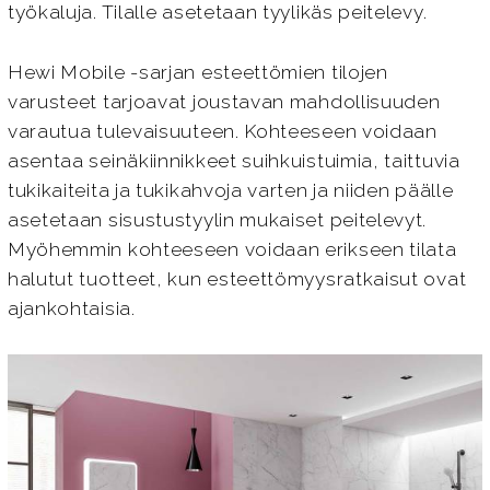
työkaluja. Tilalle asetetaan tyylikäs peitelevy.
Hewi Mobile -sarjan esteettömien tilojen
varusteet tarjoavat joustavan mahdollisuuden
varautua tulevaisuuteen. Kohteeseen voidaan
asentaa seinäkiinnikkeet suihkuistuimia, taittuvia
tukikaiteita ja tukikahvoja varten ja niiden päälle
asetetaan sisustustyylin mukaiset peitelevyt.
Myöhemmin kohteeseen voidaan erikseen tilata
halutut tuotteet, kun esteettömyysratkaisut ovat
ajankohtaisia.