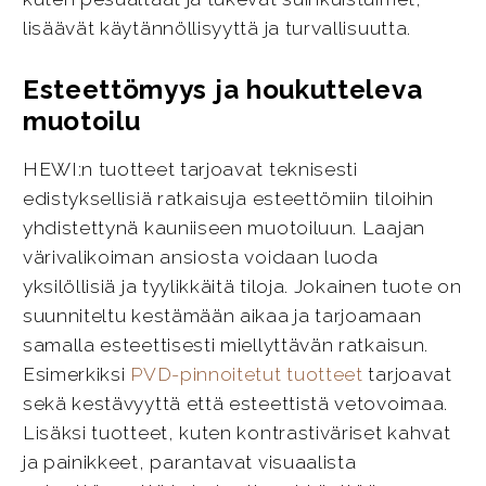
lisäävät käytännöllisyyttä ja turvallisuutta.
Esteettömyys ja houkutteleva
muotoilu
HEWI:n tuotteet tarjoavat teknisesti
edistyksellisiä ratkaisuja esteettömiin tiloihin
yhdistettynä kauniiseen muotoiluun. Laajan
värivalikoiman ansiosta voidaan luoda
yksilöllisiä ja tyylikkäitä tiloja. Jokainen tuote on
suunniteltu kestämään aikaa ja tarjoamaan
samalla esteettisesti miellyttävän ratkaisun.
Esimerkiksi
PVD-pinnoitetut tuotteet
tarjoavat
sekä kestävyyttä että esteettistä vetovoimaa.
Lisäksi tuotteet, kuten kontrastiväriset kahvat
ja painikkeet, parantavat visuaalista