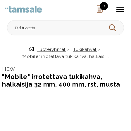
Skip to content
0
HAE
Tuoteryhmät
›
Tukikahvat
›
Etusivulle
"Mobile" irrotettava tukikahva, halkaisi...
HEWI
"Mobile" irrotettava tukikahva,
halkaisija 32 mm, 400 mm, rst, musta