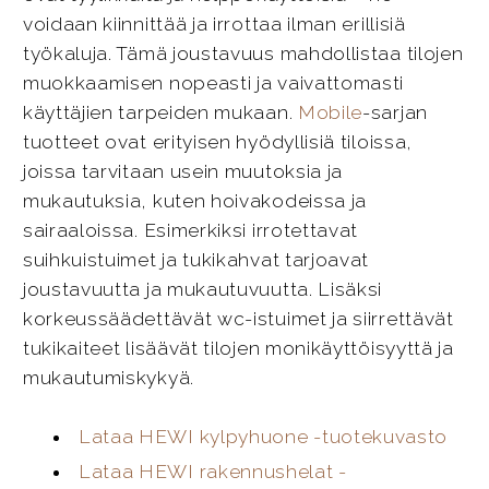
voidaan kiinnittää ja irrottaa ilman erillisiä
työkaluja. Tämä joustavuus mahdollistaa tilojen
muokkaamisen nopeasti ja vaivattomasti
käyttäjien tarpeiden mukaan.
Mobile
-sarjan
tuotteet ovat erityisen hyödyllisiä tiloissa,
joissa tarvitaan usein muutoksia ja
mukautuksia, kuten hoivakodeissa ja
sairaaloissa. Esimerkiksi irrotettavat
suihkuistuimet ja tukikahvat tarjoavat
joustavuutta ja mukautuvuutta. Lisäksi
korkeussäädettävät wc-istuimet ja siirrettävät
tukikaiteet lisäävät tilojen monikäyttöisyyttä ja
mukautumiskykyä.
Lataa HEWI kylpyhuone -tuotekuvasto
Lataa HEWI rakennushelat -