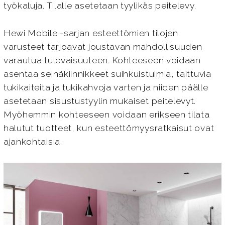
työkaluja. Tilalle asetetaan tyylikäs peitelevy.
Hewi Mobile -sarjan esteettömien tilojen
varusteet tarjoavat joustavan mahdollisuuden
varautua tulevaisuuteen. Kohteeseen voidaan
asentaa seinäkiinnikkeet suihkuistuimia, taittuvia
tukikaiteita ja tukikahvoja varten ja niiden päälle
asetetaan sisustustyylin mukaiset peitelevyt.
Myöhemmin kohteeseen voidaan erikseen tilata
halutut tuotteet, kun esteettömyysratkaisut ovat
ajankohtaisia.