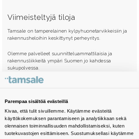
Viimeisteltyjä tiloja
Tamsale on tamperelainen kylpyhuonetarvikkeisiin ja
rakennusheloihin keskittynyt perheyritys.
Olemme palvelleet suunnitteluammattilaisia ja
rakennusliikkeitä ympäri Suomen jo kahdessa
sukupolvessa.
Ota yhteyttä - autamme mielellämme
Tuotekuvastot
Parempaa sisältöä evästeillä
Kivaa, että tulit sivuillemme. Käytämme evästeitä
Instagram
käyttökokemuksen parantamiseen ja analytiikkaan sekä
BIM-objektit
olennaisen toiminnallisuuden mahdollistamiseksi, kuten
tuotekuvastojen esittämiseen. Suostumuksellasi käytämme
Yhteystiedot