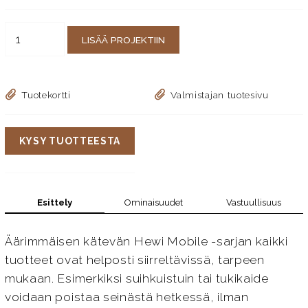
LISÄÄ PROJEKTIIN
Tuotekortti
Valmistajan tuotesivu
KYSY TUOTTEESTA
Esittely
Ominaisuudet
Vastuullisuus
Äärimmäisen kätevän Hewi Mobile -sarjan kaikki
tuotteet ovat helposti siirreltävissä, tarpeen
mukaan. Esimerkiksi suihkuistuin tai tukikaide
voidaan poistaa seinästä hetkessä, ilman