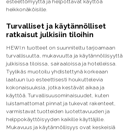
esteettömyyttä ja helpottavat käyttöä
heikkonäköisille.
Turvalliset ja käytännölliset
ratkaisut julkisiin tiloihin
HEWI:n tuotteet on suunniteltu tarjoamaan
turvallisuutta, mukavuutta ja käytännöllisyyttä
julkisissa tiloissa, sairaaloissa ja hotelleissa.
Tyylikäs muotoilu yhdistettynä korkeaan
laatuun luo esteettisesti houkuttelevia
kokonaisuuksia, jotka kestävät aikaa ja
käyttöä. Turvallisuusominaisuudet, kuten
luistamattomat pinnat ja tukevat rakenteet,
varmistavat tuotteiden luotettavuuden ja
helppokäyttöisyyden kaikille käyttäjille.
Mukavuus ja käytännöllisyys ovat keskeisiä