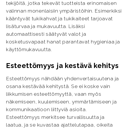
tekijöitä, jotka tekevät tuotteista erinomaisen
valinnan monenlaisiin ympäristöihin. Esimerkiksi
kääntyvät tukikahvat ja tukikaiteet tarjoavat
lisäturvaa ja mukavuutta. Lisäksi
automaattisesti säätyvät valot ja
kosketusvapaat hanat parantavat hygieniaa ja
käyttömukavuutta.
Esteettömyys ja kestävä kehitys
Esteettömyys nähdään yhdenvertaisuutena ja
osana kestävää kehitystä. Se ei koske vain
liikkumisen esteettömyyttä, vaan myös
näkemiseen, kuulemiseen, ymmärtämiseen ja
kommunikaatioon liittyviä asioita.
Esteettömyys merkitsee turvallisuutta ja
laatua, ja se kuvastaa ajattelutapaa, oikeita