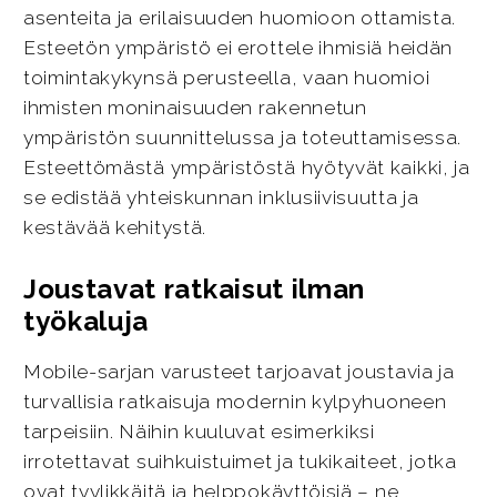
asenteita ja erilaisuuden huomioon ottamista.
Esteetön ympäristö ei erottele ihmisiä heidän
toimintakykynsä perusteella, vaan huomioi
ihmisten moninaisuuden rakennetun
ympäristön suunnittelussa ja toteuttamisessa.
Esteettömästä ympäristöstä hyötyvät kaikki, ja
se edistää yhteiskunnan inklusiivisuutta ja
kestävää kehitystä.
Joustavat ratkaisut ilman
työkaluja
Mobile-sarjan varusteet tarjoavat joustavia ja
turvallisia ratkaisuja modernin kylpyhuoneen
tarpeisiin. Näihin kuuluvat esimerkiksi
irrotettavat suihkuistuimet ja tukikaiteet, jotka
ovat tyylikkäitä ja helppokäyttöisiä – ne