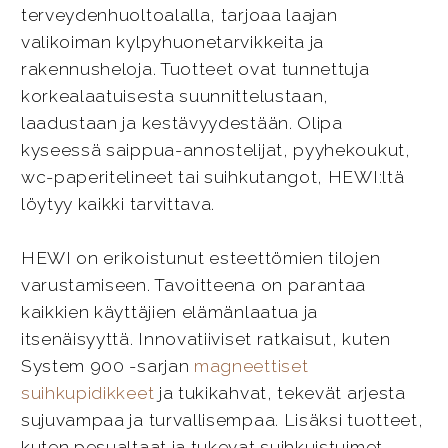
terveydenhuoltoalalla, tarjoaa laajan
valikoiman kylpyhuonetarvikkeita ja
rakennusheloja. Tuotteet ovat tunnettuja
korkealaatuisesta suunnittelustaan,
laadustaan ja kestävyydestään. Olipa
kyseessä saippua-annostelijat, pyyhekoukut,
wc-paperitelineet tai suihkutangot, HEWI:ltä
löytyy kaikki tarvittava.
HEWI on erikoistunut esteettömien tilojen
varustamiseen. Tavoitteena on parantaa
kaikkien käyttäjien elämänlaatua ja
itsenäisyyttä. Innovatiiviset ratkaisut, kuten
System 900 -sarjan
magneettiset
suihkupidikkeet
ja tukikahvat, tekevät arjesta
sujuvampaa ja turvallisempaa. Lisäksi tuotteet,
kuten pesualtaat ja tukevat suihkuistuimet,