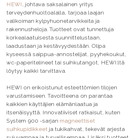
HEWI
, johtava saksalainen yritys
terveydenhuoltoalalla, tarjoaa laajan
valikoiman kylpyhuonetarvikkeita ja
rakennusheloja. Tuotteet ovat tunnettuja
korkealaatuisesta suunnittelustaan,
laadustaan ja kestävyydestään. Olipa
kyseessä saippua-annostelijat, pyyhekoukut,
wc-paperitelineet tai suihkutangot, HEWI:ltä
löytyy kaikki tarvittava.
HEWI on erikoistunut esteettömien tilojen
varustamiseen. Tavoitteena on parantaa
kaikkien käyttäjien elämänlaatua ja
itsenäisyyttä. Innovatiiviset ratkaisut, kuten
System 900 -sarjan
magneettiset
suihkupidikkeet
ja tukikahvat, tekevät arjesta
sujuvampaa ja turvallisempaa. Lisäksi tuotteet,