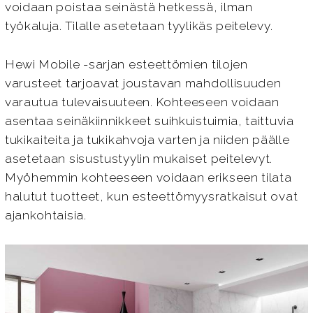
voidaan poistaa seinästä hetkessä, ilman
työkaluja. Tilalle asetetaan tyylikäs peitelevy.
Hewi Mobile -sarjan esteettömien tilojen
varusteet tarjoavat joustavan mahdollisuuden
varautua tulevaisuuteen. Kohteeseen voidaan
asentaa seinäkiinnikkeet suihkuistuimia, taittuvia
tukikaiteita ja tukikahvoja varten ja niiden päälle
asetetaan sisustustyylin mukaiset peitelevyt.
Myöhemmin kohteeseen voidaan erikseen tilata
halutut tuotteet, kun esteettömyysratkaisut ovat
ajankohtaisia.