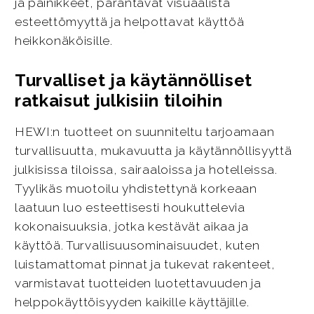
ja painikkeet, parantavat visuaalista
esteettömyyttä ja helpottavat käyttöä
heikkonäköisille.
Turvalliset ja käytännölliset
ratkaisut julkisiin tiloihin
HEWI:n tuotteet on suunniteltu tarjoamaan
turvallisuutta, mukavuutta ja käytännöllisyyttä
julkisissa tiloissa, sairaaloissa ja hotelleissa.
Tyylikäs muotoilu yhdistettynä korkeaan
laatuun luo esteettisesti houkuttelevia
kokonaisuuksia, jotka kestävät aikaa ja
käyttöä. Turvallisuusominaisuudet, kuten
luistamattomat pinnat ja tukevat rakenteet,
varmistavat tuotteiden luotettavuuden ja
helppokäyttöisyyden kaikille käyttäjille.