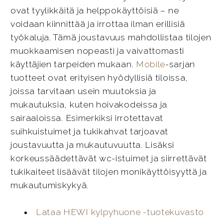
ovat tyylikkäitä ja helppokäyttöisiä – ne
voidaan kiinnittää ja irrottaa ilman erillisiä
työkaluja. Tämä joustavuus mahdollistaa tilojen
muokkaamisen nopeasti ja vaivattomasti
käyttäjien tarpeiden mukaan.
Mobile
-sarjan
tuotteet ovat erityisen hyödyllisiä tiloissa,
joissa tarvitaan usein muutoksia ja
mukautuksia, kuten hoivakodeissa ja
sairaaloissa. Esimerkiksi irrotettavat
suihkuistuimet ja tukikahvat tarjoavat
joustavuutta ja mukautuvuutta. Lisäksi
korkeussäädettävät wc-istuimet ja siirrettävät
tukikaiteet lisäävät tilojen monikäyttöisyyttä ja
mukautumiskykyä.
Lataa HEWI kylpyhuone -tuotekuvasto