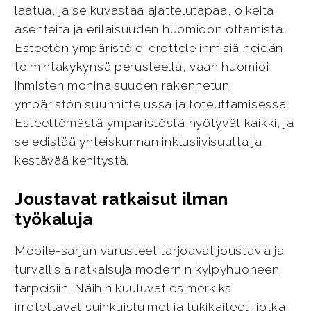
laatua, ja se kuvastaa ajattelutapaa, oikeita
asenteita ja erilaisuuden huomioon ottamista.
Esteetön ympäristö ei erottele ihmisiä heidän
toimintakykynsä perusteella, vaan huomioi
ihmisten moninaisuuden rakennetun
ympäristön suunnittelussa ja toteuttamisessa.
Esteettömästä ympäristöstä hyötyvät kaikki, ja
se edistää yhteiskunnan inklusiivisuutta ja
kestävää kehitystä.
Joustavat ratkaisut ilman
työkaluja
Mobile-sarjan varusteet tarjoavat joustavia ja
turvallisia ratkaisuja modernin kylpyhuoneen
tarpeisiin. Näihin kuuluvat esimerkiksi
irrotettavat suihkuistuimet ja tukikaiteet, jotka