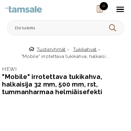
Skip to content
0
HAE
Tuoteryhmät
›
Tukikahvat
›
Etusivulle
"Mobile" irrotettava tukikahva, halkaisi...
HEWI
"Mobile" irrotettava tukikahva,
halkaisija 32 mm, 500 mm, rst,
tummanharmaa helmiäisefekti