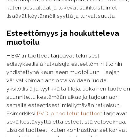
kuten pesualtaat ja tukevat suihkuistuimet,
lisäävät käytännöllisyyttä ja turvallisuutta.
Esteettömyys ja houkutteleva
muotoilu
HEWI:n tuotteet tarjoavat teknisesti
edistyksellisiä ratkaisuja esteettömiin tiloihin
yhdistettynä kauniiseen muotoiluun. Laajan
värivalikoiman ansiosta voidaan luoda
yksilöllisiä ja tyylikkäitä tiloja. Jokainen tuote on
suunniteltu kestämään aikaa ja tarjoamaan
samalla esteettisesti miellyttävän ratkaisun.
Esimerkiksi
PVD-pinnoitetut tuotteet
tarjoavat
sekä kestävyyttä että esteettistä vetovoimaa.
Lisäksi tuotteet, kuten kontrastiväriset kahvat