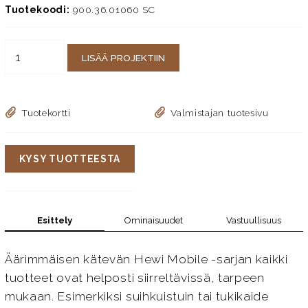
Tuotekoodi:
900.36.01060 SC
LISÄÄ PROJEKTIIN
Tuotekortti
Valmistajan tuotesivu
KYSY TUOTTEESTA
Esittely
Ominaisuudet
Vastuullisuus
Äärimmäisen kätevän Hewi Mobile -sarjan kaikki
tuotteet ovat helposti siirreltävissä, tarpeen
mukaan. Esimerkiksi suihkuistuin tai tukikaide