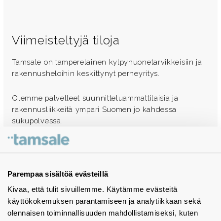
Viimeisteltyjä tiloja
Tamsale on tamperelainen kylpyhuonetarvikkeisiin ja
rakennusheloihin keskittynyt perheyritys.
Olemme palvelleet suunnitteluammattilaisia ja
rakennusliikkeitä ympäri Suomen jo kahdessa
sukupolvessa.
Ota yhteyttä - autamme mielellämme
Tuotekuvastot
Parempaa sisältöä evästeillä
Kivaa, että tulit sivuillemme. Käytämme evästeitä
Instagram
käyttökokemuksen parantamiseen ja analytiikkaan sekä
BIM-objektit
olennaisen toiminnallisuuden mahdollistamiseksi, kuten