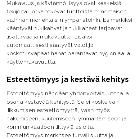
Mukavuus ja käytännöllisyys ovat keskeisiä
tekijöitä, jotka tekevät tuotteista erinomaisen
valinnan monenlaisiin ympäristöihin. Esimerkiksi
kääntyvät tukikahvat ja tukikaiteet tarjoavat
lisäturvaa ja mukavuutta. Lisäksi
automaattisesti säätyvät valot ja
kosketusvapaat hanat parantavat hygieniaa ja
käyttömukavuutta.
Esteettömyys ja kestävä kehitys
Esteettömyys nähdään yhdenvertaisuutena ja
osana kestävää kehitystä. Se ei koske vain
liikkumisen esteettömyyttä, vaan myös
näkemiseen, kuulemiseen, ymmärtämiseen ja
kommunikaatioon liittyviä asioita.
Esteettömyys merkitsee turvallisuutta ja