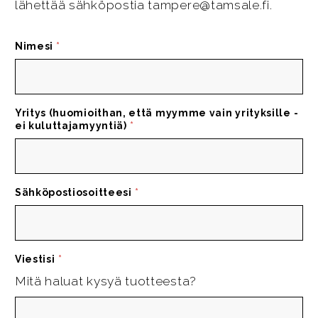
lähettää sähköpostia tampere@tamsale.fi.
Nimesi
*
Yritys (huomioithan, että myymme vain yrityksille -
ei kuluttajamyyntiä)
*
Sähköpostiosoitteesi
*
Viestisi
*
Mitä haluat kysyä tuotteesta?