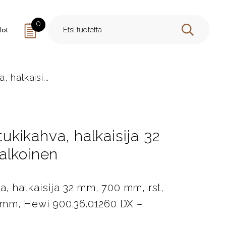
0
dot
HAE
, halkaisi...
tukikahva, halkaisija 32
alkoinen
va, halkaisija 32 mm, 700 mm, rst,
 mm, Hewi 900.36.01260 DX –