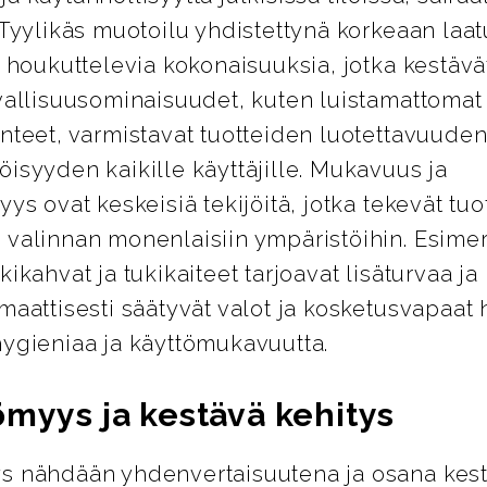
 Tyylikäs muotoilu yhdistettynä korkeaan laa
i houkuttelevia kokonaisuuksia, jotka kestävät
vallisuusominaisuudet, kuten luistamattomat 
nteet, varmistavat tuotteiden luotettavuuden
isyyden kaikille käyttäjille. Mukavuus ja
yys ovat keskeisiä tekijöitä, jotka tekevät tuo
 valinnan monenlaisiin ympäristöihin. Esimer
kikahvat ja tukikaiteet tarjoavat lisäturvaa j
maattisesti säätyvät valot ja kosketusvapaat 
hygieniaa ja käyttömukavuutta.
ömyys ja kestävä kehitys
s nähdään yhdenvertaisuutena ja osana kes