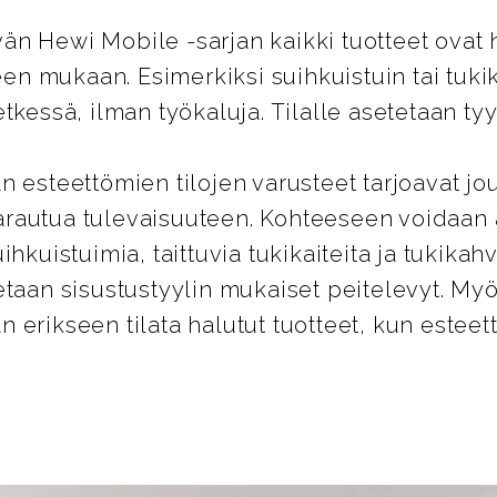
n Hewi Mobile -sarjan kaikki tuotteet ovat 
peen mukaan. Esimerkiksi suihkuistuin tai tuk
tkessä, ilman työkaluja. Tilalle asetetaan tyy
n esteettömien tilojen varusteet tarjoavat jo
rautua tulevaisuuteen. Kohteeseen voidaan
ihkuistuimia, taittuvia tukikaiteita ja tukikahv
etaan sisustustyylin mukaiset peitelevyt. 
 erikseen tilata halutut tuotteet, kun estee