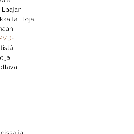
. Laajan
käitä tiloja.
amaan
PVD-
tistä
t ja
ottavat
loissa ja