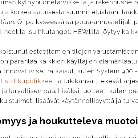
oiman kylpyhuonetarvikkeita ja rakennusheloj
uja korkealaatuisesta suunnittelustaan, laad
tään. Olipa kyseessä saippua-annostelijat, 
ineet tai suihkutangot, HEWI:ltä löytyy kaikki
koistunut esteettömien tilojen varustamiseen
 on parantaa kaikkien käyttäjien elämänlaatu
ä. Innovatiiviset ratkaisut, kuten System 900 
t suihkupidikkeet
ja tukikahvat, tekevät arje
a turvallisempaa. Lisäksi tuotteet, kuten pes
kuistuimet, lisäävät käytännöllisyyttä ja turva
ömyys ja houkutteleva muotoi
eet tarjoavat teknisesti edistyksellisiä ratkai