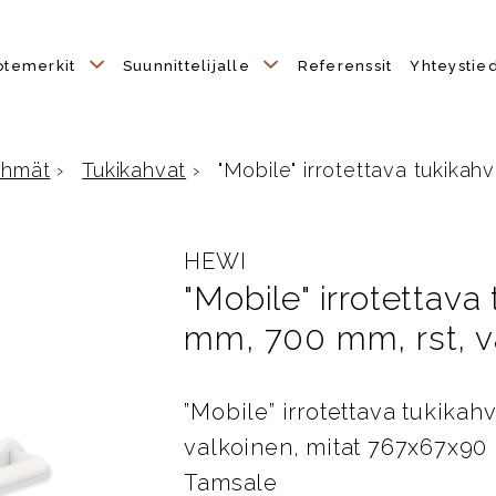
otemerkit
Suunnittelijalle
Referenssit
Yhteystie
yhmät
›
Tukikahvat
›
"Mobile" irrotettava tukikahva
e
HEWI
"Mobile" irrotettava 
mm, 700 mm, rst, v
”Mobile” irrotettava tukikah
valkoinen, mitat 767x67x90
Tamsale