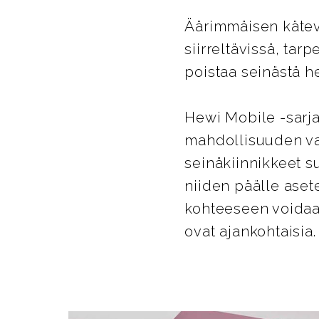
Äärimmäisen kätevä
siirreltävissä, tar
poistaa seinästä he
Hewi Mobile -sarja
mahdollisuuden va
seinäkiinnikkeet su
niiden päälle aset
kohteeseen voidaan
ovat ajankohtaisia.