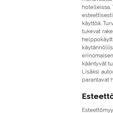
hotelleissa.
esteettisest
käyttöä. Tur
tukevat rake
helppokäyttö
käytännöllis
erinomaisen
kääntyvät tu
Lisäksi auto
parantavat 
Esteett
Esteettömyy