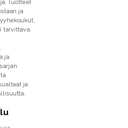
a. Tuotteet
ustaan ja
pyyhekoukut,
 tarvittava.
.
a ja
-sarjan
sta
ualtaat ja
llisuutta.
lu
suja