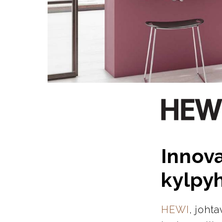
Innova
kylpy
HEWI
, joht