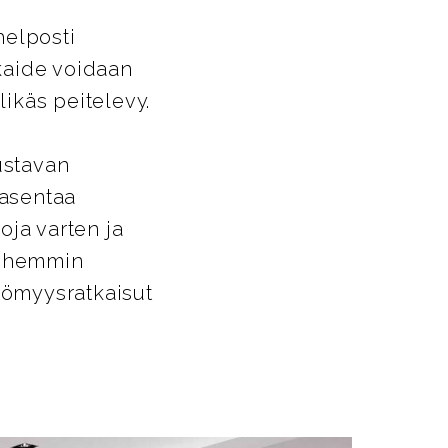
helposti
ikaide voidaan
likäs peitelevy.
ustavan
 asentaa
oja varten ja
Myöhemmin
ttömyysratkaisut