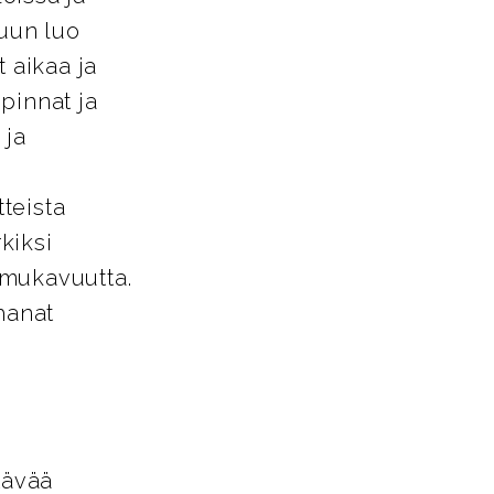
tuun luo
 aikaa ja
pinnat ja
 ja
tteista
kiksi
a mukavuutta.
hanat
tävää