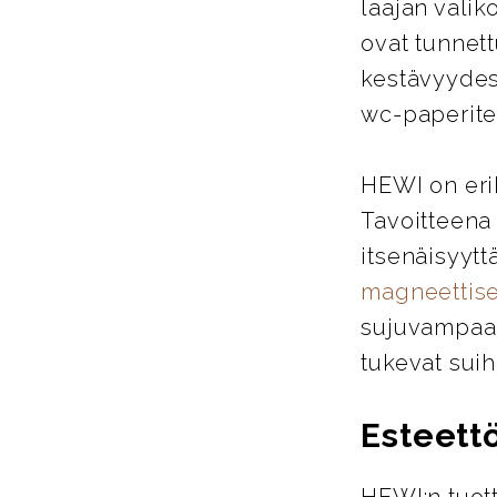
laajan valik
ovat tunnett
kestävyydes
wc-paperitel
HEWI on eri
Tavoitteena
itsenäisyytt
magneettise
sujuvampaa j
tukevat suih
Esteett
HEWI:n tuott