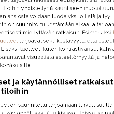
 tiloihin yhdistettynä kauniiseen muotoiluun
an ansiosta voidaan luoda yksilöllisiä ja tyylik
ote on suunniteltu kestämään aikaa ja tarjo
ettisesti miellyttävän ratkaisun. Esimerkiksi
tuotteet
tarjoavat sekä kestävyyttä että esteet
Lisäksi tuotteet, kuten kontrastiväriset kahva
parantavat visuaalista esteettömyyttä ja help
konäköisille.
set ja käytännölliset ratkaisut
 tiloihin
eet on suunniteltu tarjoamaan turvallisuutta,
a käytännöllisyyttä julkisissa tiloissa, sairaa