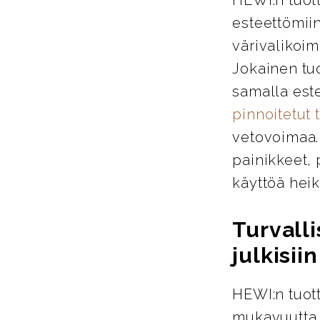
esteettömiin
värivalikoim
Jokainen tu
samalla este
pinnoitetut 
vetovoimaa. 
painikkeet, 
käyttöä heik
Turvalli
julkisiin
HEWI:n tuott
mukavuutta j