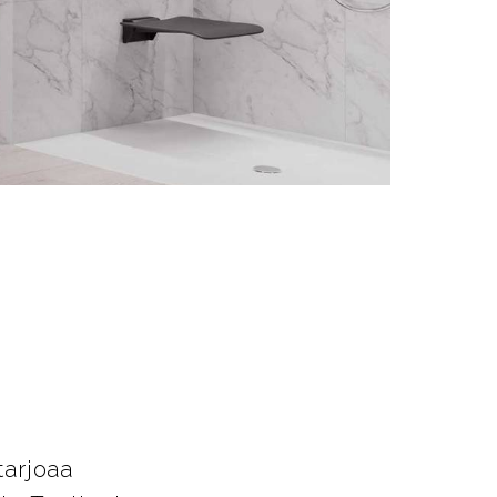
t
tarjoaa