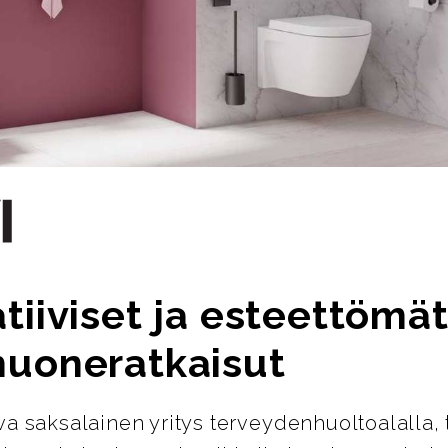
tiiviset ja esteettömä
huoneratkaisut
ava saksalainen yritys terveydenhuoltoalalla, 