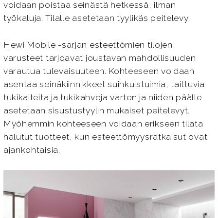
voidaan poistaa seinästä hetkessä, ilman
työkaluja. Tilalle asetetaan tyylikäs peitelevy.
Hewi Mobile -sarjan esteettömien tilojen
varusteet tarjoavat joustavan mahdollisuuden
varautua tulevaisuuteen. Kohteeseen voidaan
asentaa seinäkiinnikkeet suihkuistuimia, taittuvia
tukikaiteita ja tukikahvoja varten ja niiden päälle
asetetaan sisustustyylin mukaiset peitelevyt.
Myöhemmin kohteeseen voidaan erikseen tilata
halutut tuotteet, kun esteettömyysratkaisut ovat
ajankohtaisia.