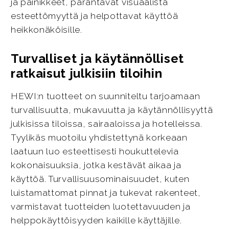
ja painikkeet, parantavat visuaalista
esteettömyyttä ja helpottavat käyttöä
heikkonäköisille.
Turvalliset ja käytännölliset
ratkaisut julkisiin tiloihin
HEWI:n tuotteet on suunniteltu tarjoamaan
turvallisuutta, mukavuutta ja käytännöllisyyttä
julkisissa tiloissa, sairaaloissa ja hotelleissa.
Tyylikäs muotoilu yhdistettynä korkeaan
laatuun luo esteettisesti houkuttelevia
kokonaisuuksia, jotka kestävät aikaa ja
käyttöä. Turvallisuusominaisuudet, kuten
luistamattomat pinnat ja tukevat rakenteet,
varmistavat tuotteiden luotettavuuden ja
helppokäyttöisyyden kaikille käyttäjille.