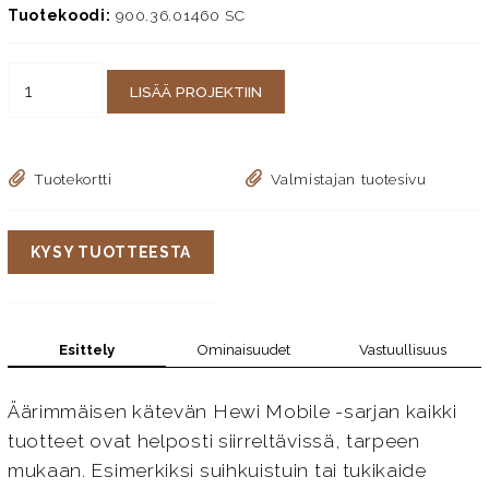
Tuotekoodi:
900.36.01460 SC
LISÄÄ PROJEKTIIN
Tuotekortti
Valmistajan tuotesivu
KYSY TUOTTEESTA
Esittely
Ominaisuudet
Vastuullisuus
Äärimmäisen kätevän Hewi Mobile -sarjan kaikki
tuotteet ovat helposti siirreltävissä, tarpeen
mukaan. Esimerkiksi suihkuistuin tai tukikaide