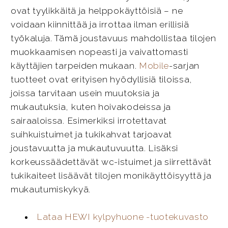
ovat tyylikkäitä ja helppokäyttöisiä – ne
voidaan kiinnittää ja irrottaa ilman erillisiä
työkaluja. Tämä joustavuus mahdollistaa tilojen
muokkaamisen nopeasti ja vaivattomasti
käyttäjien tarpeiden mukaan.
Mobile
-sarjan
tuotteet ovat erityisen hyödyllisiä tiloissa,
joissa tarvitaan usein muutoksia ja
mukautuksia, kuten hoivakodeissa ja
sairaaloissa. Esimerkiksi irrotettavat
suihkuistuimet ja tukikahvat tarjoavat
joustavuutta ja mukautuvuutta. Lisäksi
korkeussäädettävät wc-istuimet ja siirrettävät
tukikaiteet lisäävät tilojen monikäyttöisyyttä ja
mukautumiskykyä.
Lataa HEWI kylpyhuone -tuotekuvasto