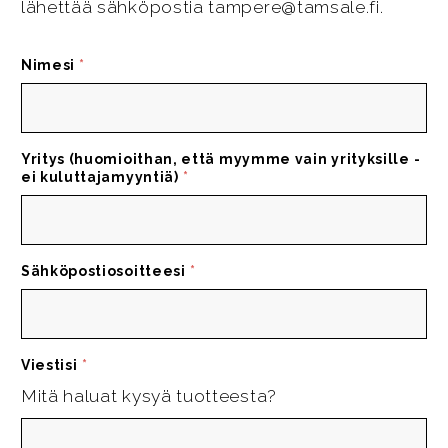
lähettää sähköpostia tampere@tamsale.fi.
Nimesi
*
Yritys (huomioithan, että myymme vain yrityksille -
ei kuluttajamyyntiä)
*
Sähköpostiosoitteesi
*
Viestisi
*
Mitä haluat kysyä tuotteesta?