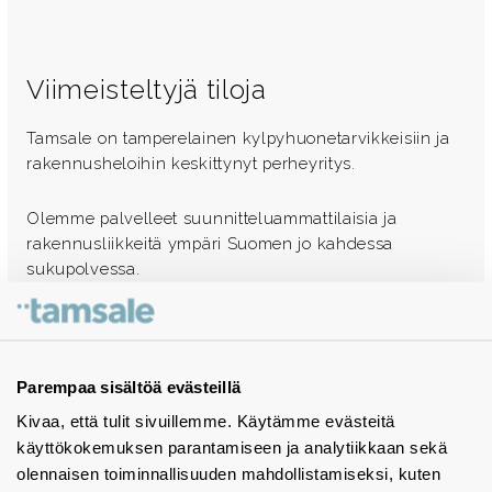
Viimeisteltyjä tiloja
Tamsale on tamperelainen kylpyhuonetarvikkeisiin ja
rakennusheloihin keskittynyt perheyritys.
Olemme palvelleet suunnitteluammattilaisia ja
rakennusliikkeitä ympäri Suomen jo kahdessa
sukupolvessa.
Ota yhteyttä - autamme mielellämme
Tuotekuvastot
Parempaa sisältöä evästeillä
Kivaa, että tulit sivuillemme. Käytämme evästeitä
Instagram
käyttökokemuksen parantamiseen ja analytiikkaan sekä
BIM-objektit
olennaisen toiminnallisuuden mahdollistamiseksi, kuten