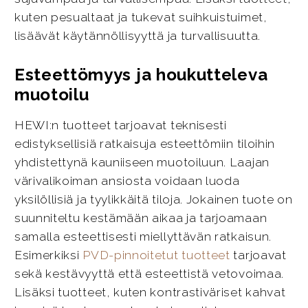
kuten pesualtaat ja tukevat suihkuistuimet,
lisäävät käytännöllisyyttä ja turvallisuutta.
Esteettömyys ja houkutteleva
muotoilu
HEWI:n tuotteet tarjoavat teknisesti
edistyksellisiä ratkaisuja esteettömiin tiloihin
yhdistettynä kauniiseen muotoiluun. Laajan
värivalikoiman ansiosta voidaan luoda
yksilöllisiä ja tyylikkäitä tiloja. Jokainen tuote on
suunniteltu kestämään aikaa ja tarjoamaan
samalla esteettisesti miellyttävän ratkaisun.
Esimerkiksi
PVD-pinnoitetut tuotteet
tarjoavat
sekä kestävyyttä että esteettistä vetovoimaa.
Lisäksi tuotteet, kuten kontrastiväriset kahvat