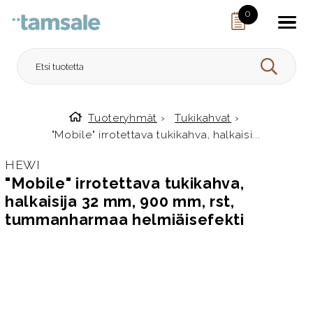
Skip to content
0
HAE
Tuoteryhmät
›
Tukikahvat
›
Etusivulle
"Mobile" irrotettava tukikahva, halkaisi...
HEWI
"Mobile" irrotettava tukikahva,
halkaisija 32 mm, 900 mm, rst,
tummanharmaa helmiäisefekti