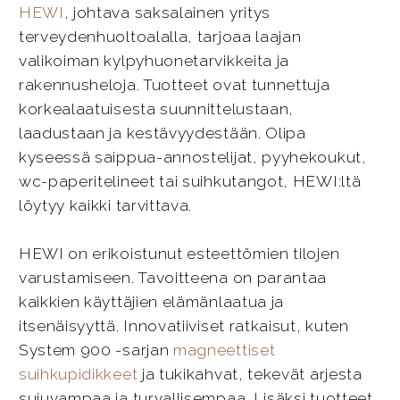
HEWI
, johtava saksalainen yritys
terveydenhuoltoalalla, tarjoaa laajan
valikoiman kylpyhuonetarvikkeita ja
rakennusheloja. Tuotteet ovat tunnettuja
korkealaatuisesta suunnittelustaan,
laadustaan ja kestävyydestään. Olipa
kyseessä saippua-annostelijat, pyyhekoukut,
wc-paperitelineet tai suihkutangot, HEWI:ltä
löytyy kaikki tarvittava.
HEWI on erikoistunut esteettömien tilojen
varustamiseen. Tavoitteena on parantaa
kaikkien käyttäjien elämänlaatua ja
itsenäisyyttä. Innovatiiviset ratkaisut, kuten
System 900 -sarjan
magneettiset
suihkupidikkeet
ja tukikahvat, tekevät arjesta
sujuvampaa ja turvallisempaa. Lisäksi tuotteet,