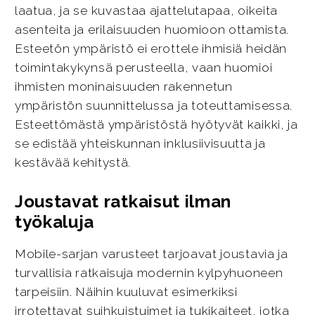
laatua, ja se kuvastaa ajattelutapaa, oikeita
asenteita ja erilaisuuden huomioon ottamista.
Esteetön ympäristö ei erottele ihmisiä heidän
toimintakykynsä perusteella, vaan huomioi
ihmisten moninaisuuden rakennetun
ympäristön suunnittelussa ja toteuttamisessa.
Esteettömästä ympäristöstä hyötyvät kaikki, ja
se edistää yhteiskunnan inklusiivisuutta ja
kestävää kehitystä.
Joustavat ratkaisut ilman
työkaluja
Mobile-sarjan varusteet tarjoavat joustavia ja
turvallisia ratkaisuja modernin kylpyhuoneen
tarpeisiin. Näihin kuuluvat esimerkiksi
irrotettavat suihkuistuimet ja tukikaiteet, jotka