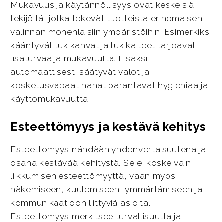
Mukavuus ja käytännöllisyys ovat keskeisiä
tekijöitä, jotka tekevät tuotteista erinomaisen
valinnan monenlaisiin ympäristöihin. Esimerkiksi
kääntyvät tukikahvat ja tukikaiteet tarjoavat
lisäturvaa ja mukavuutta. Lisäksi
automaattisesti säätyvät valot ja
kosketusvapaat hanat parantavat hygieniaa ja
käyttömukavuutta.
Esteettömyys ja kestävä kehitys
Esteettömyys nähdään yhdenvertaisuutena ja
osana kestävää kehitystä. Se ei koske vain
liikkumisen esteettömyyttä, vaan myös
näkemiseen, kuulemiseen, ymmärtämiseen ja
kommunikaatioon liittyviä asioita.
Esteettömyys merkitsee turvallisuutta ja