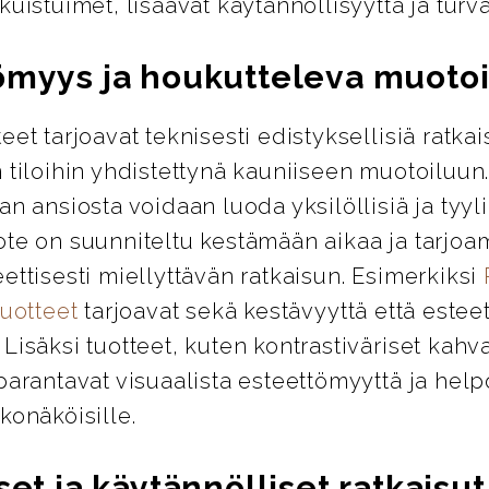
kuistuimet, lisäävät käytännöllisyyttä ja turva
ömyys ja houkutteleva muotoi
eet tarjoavat teknisesti edistyksellisiä ratkai
 tiloihin yhdistettynä kauniiseen muotoiluun
an ansiosta voidaan luoda yksilöllisiä ja tyylik
ote on suunniteltu kestämään aikaa ja tarjo
ettisesti miellyttävän ratkaisun. Esimerkiksi
tuotteet
tarjoavat sekä kestävyyttä että esteet
Lisäksi tuotteet, kuten kontrastiväriset kahva
parantavat visuaalista esteettömyyttä ja help
konäköisille.
set ja käytännölliset ratkaisut