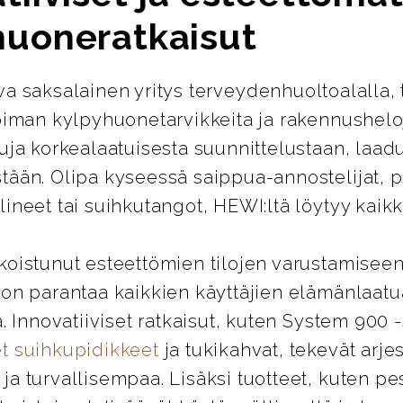
huoneratkaisut
ava saksalainen yritys terveydenhuoltoalalla, 
oiman kylpyhuonetarvikkeita ja rakennusheloj
uja korkealaatuisesta suunnittelustaan, laad
tään. Olipa kyseessä saippua-annostelijat, 
ineet tai suihkutangot, HEWI:ltä löytyy kaikki
koistunut esteettömien tilojen varustamiseen
 on parantaa kaikkien käyttäjien elämänlaatu
ä. Innovatiiviset ratkaisut, kuten System 900 
t suihkupidikkeet
ja tukikahvat, tekevät arje
a turvallisempaa. Lisäksi tuotteet, kuten pes