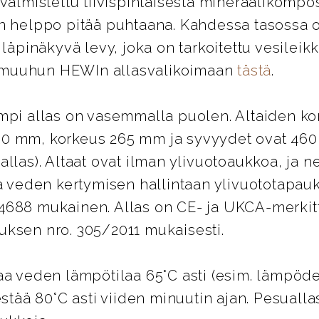
valmistettu tiivispintaisesta mineraalikomposi
n helppo pitää puhtaana. Kahdessa tasossa o
 läpinäkyvä levy, joka on tarkoitettu vesileikk
tu muuhun HEWIn allasvalikoimaan
tästä
.
mpi allas on vasemmalla puolen. Altaiden ko
0 mm, korkeus 265 mm ja syvyydet ovat 460 
llas). Altaat ovat ilman ylivuotoaukkoa, ja ne
iä veden kertymisen hallintaan ylivuototapau
4688 mukainen. Allas on CE- ja UKCA-merkit
uksen nro. 305/2011 mukaisesti.
aa veden lämpötilaa 65°C asti (esim. lämpödes
estää 80°C asti viiden minuutin ajan. Pesuallas