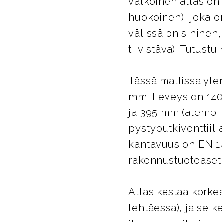
valkoinen allas on 
huokoinen), joka o
välissä on sininen,
tiivistävä). Tutus
Tässä mallissa yle
mm. Leveys on 140
ja 395 mm (alempi a
pystyputkiventtiil
kantavuus on EN 1
rakennustuoteaset
Allas kestää korke
tehtäessä), ja se k