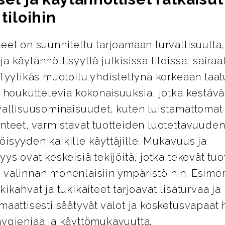
 tiloihin
eet on suunniteltu tarjoamaan turvallisuutta,
a käytännöllisyyttä julkisissa tiloissa, sairaa
 Tyylikäs muotoilu yhdistettynä korkeaan laa
i houkuttelevia kokonaisuuksia, jotka kestävät
vallisuusominaisuudet, kuten luistamattomat 
nteet, varmistavat tuotteiden luotettavuuden
isyyden kaikille käyttäjille. Mukavuus ja
yys ovat keskeisiä tekijöitä, jotka tekevät tuo
 valinnan monenlaisiin ympäristöihin. Esimer
kikahvat ja tukikaiteet tarjoavat lisäturvaa j
maattisesti säätyvät valot ja kosketusvapaat 
hygieniaa ja käyttömukavuutta.