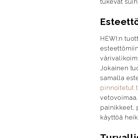
tukevat suih
Esteett
HEWI:n tuott
esteettömiin
värivalikoim
Jokainen tu
samalla este
pinnoitetut 
vetovoimaa. 
painikkeet, 
käyttöä heik
Turvalli