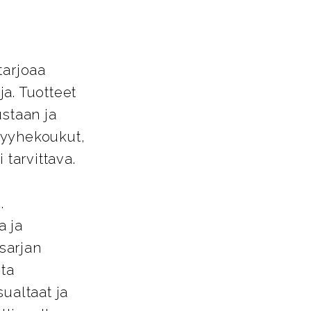
tarjoaa
a. Tuotteet
ustaan ja
pyyhekoukut,
 tarvittava.
.
a ja
-sarjan
sta
ualtaat ja