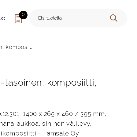
0
dot
HAE
n, komposi...
2-tasoinen, komposiitti,
.12.301, 1400 x 265 x 460 / 395 mm,
hana-aukkoa, sininen välilevy,
ikomposiitti – Tamsale Oy