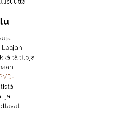
llisuutta.
lu
suja
. Laajan
käitä tiloja.
amaan
PVD-
tistä
t ja
ottavat