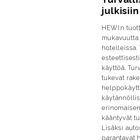
julkisiin
HEWI:n tuott
mukavuutta j
hotelleissa.
esteettisest
käyttöä. Tur
tukevat rake
helppokäyttö
käytännöllis
erinomaisen
kääntyvät tu
Lisäksi auto
parantavat 