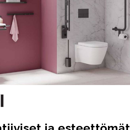
tiiviset ja esteettömä