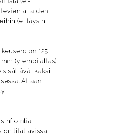
itista (ei-
levien altaiden
eihin (ei täysin
rkeusero on 125
mm (ylempi allas)
 sisältävät kaksi
ksessa. Altaan
ty
infiointia
 on tilattavissa