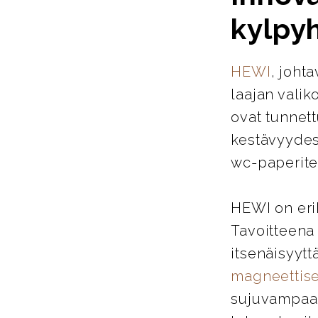
kylpy
HEWI
, joht
laajan valik
ovat tunnett
kestävyydes
wc-paperitel
HEWI on eri
Tavoitteena
itsenäisyytt
magneettise
sujuvampaa j