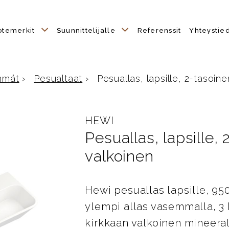
otemerkit
Suunnittelijalle
Referenssit
Yhteystie
hmät
›
Pesualtaat
›
Pesuallas, lapsille, 2-tasoine
HEWI
Pesuallas, lapsille, 
valkoinen
Hewi pesuallas lapsille, 950
ylempi allas vasemmalla, 3 
kirkkaan valkoinen mineeral