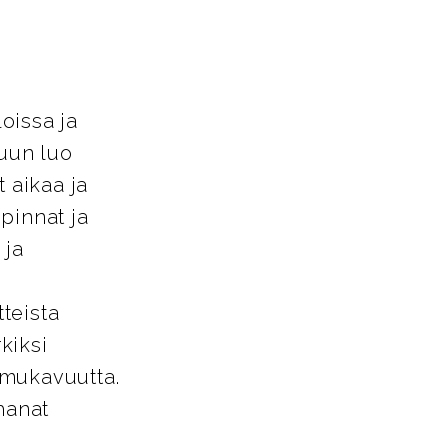
loissa ja
tuun luo
 aikaa ja
pinnat ja
 ja
tteista
kiksi
a mukavuutta.
hanat